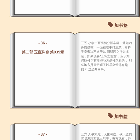
加书签
- 36 -
三五 小李一面悄悄分派车辆，通知内
务府接驾，一面在暗中打主意，看样
第二部 玉座珠帘 第035章
子皇帝决不止于以 圆明园之行为满
足，如果说要“上街去逛逛”，应该如
何应付？有那些地方是可以逛的； 那
些地方是皇帝逛了以后会觉得有趣
的？ 这是两回事。
加书签
- 37 -
三六 人事如此，天象可虑。钦天监的
官员发现西北出彗星，夜夜观察，经