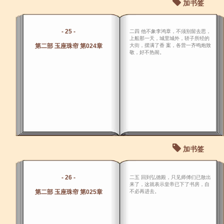
加书签
- 25 -
二四 他不象李鸿章，不须别留去思，
上船那一天，城里城外，轿子所经的
第二部 玉座珠帘 第024章
大街，摆满了香 案，各营一齐鸣炮致
敬，好不热闹。
加书签
- 26 -
二五 回到弘德殿，只见师傅们已散出
来了，这就表示皇帝已下了书房，自
第二部 玉座珠帘 第025章
不必再进去。