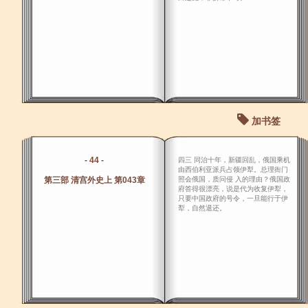
加书签
- 44 -
四三 同治十年，新疆回乱，俄国乘机
由西伯利亚派兵占领伊犁。总理衙门
第三部 清宫外史上 第043章
照会俄国，质问侵 入的理由？俄国政
府答得很漂亮，说是代为收复伊犁，
只要中国政府的号令，一旦能行于伊
犁，自然退还。