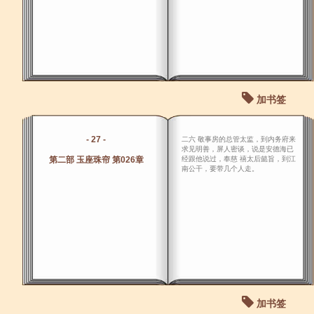
加书签
- 27 -
二六 敬事房的总管太监，到内务府来
求见明善，屏人密谈，说是安德海已
第二部 玉座珠帘 第026章
经跟他说过，奉慈 禧太后懿旨，到江
南公干，要带几个人走。
加书签