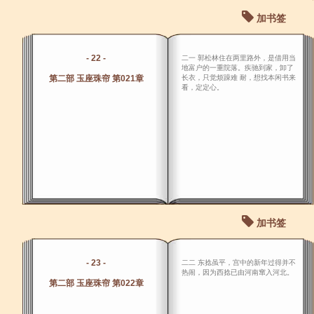
加书签
- 22 -
二一 郭松林住在两里路外，是借用当
地富户的一重院落。疾驰到家，卸了
第二部 玉座珠帘 第021章
长衣，只觉烦躁难 耐，想找本闲书来
看，定定心。
加书签
- 23 -
二二 东捻虽平，宫中的新年过得并不
热闹，因为西捻已由河南窜入河北。
第二部 玉座珠帘 第022章