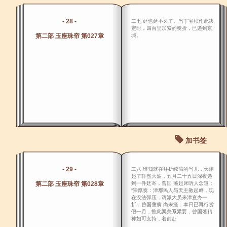
- 28 -
二七 延也延不久了。当丁宝桢作此决
定时，四百里加紧的奏折，已递到京
第二部 玉座珠帘 第027章
城。
加书签
- 29 -
二八 谁知就在拜折续假的当儿，天津
起了轩然大波，五月二十五日深夜递
第二部 玉座珠帘 第028章
到一件廷寄，曾国 藩起床听人念道：
“崇厚奏：津郡民人与天主教起衅，现
在没法弹压，请派大员来津查办一
折，曾国藩病 尚未痊，本日已再行赏
假一月，惟此案关系紧要，曾国藩精
神如可支持，着前赴