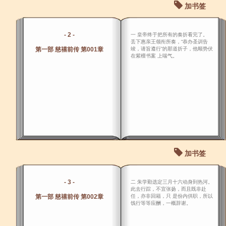
加书签
- 2 -
一 皇帝终于把所有的奏折看完了。
丢下惠亲王领衔所奏，“恭办圣训告
第一部 慈禧前传 第001章
竣，请旨遵行”的那道折子，他顺势伏
在紫檀书案 上喘气。
加书签
- 3 -
二 朱学勤选定三月十六动身到热河。
此去行踪，不宜张扬，而且既非赴
第一部 慈禧前传 第002章
任，亦非回籍，只 是份内供职，所以
饯行等等应酬，一概辞谢。