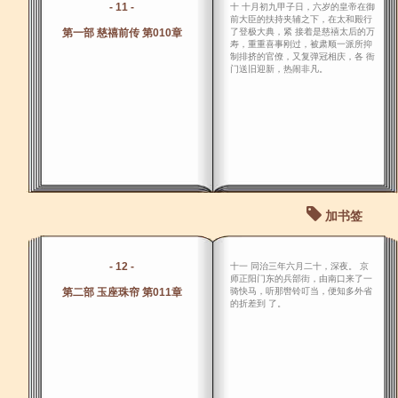
- 11 -
十 十月初九甲子日，六岁的皇帝在御
前大臣的扶持夹辅之下，在太和殿行
第一部 慈禧前传 第010章
了登极大典，紧 接着是慈禧太后的万
寿，重重喜事刚过，被肃顺一派所抑
制排挤的官僚，又复弹冠相庆，各 衙
门送旧迎新，热闹非凡。
加书签
- 12 -
十一 同治三年六月二十，深夜。 京
师正阳门东的兵部街，由南口来了一
第二部 玉座珠帘 第011章
骑快马，听那辔铃叮当，便知多外省
的折差到 了。