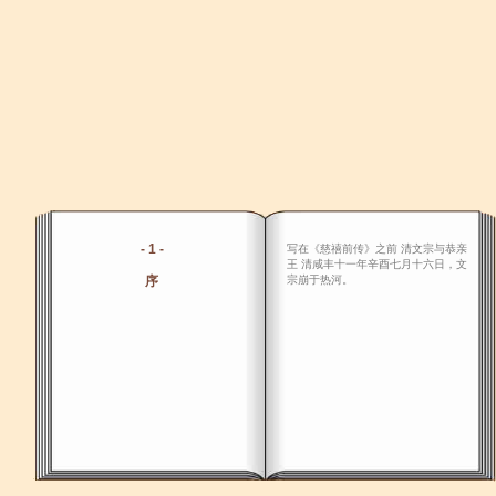
- 1 -
写在《慈禧前传》之前 清文宗与恭亲
王 清咸丰十一年辛酉七月十六日，文
序
宗崩于热河。