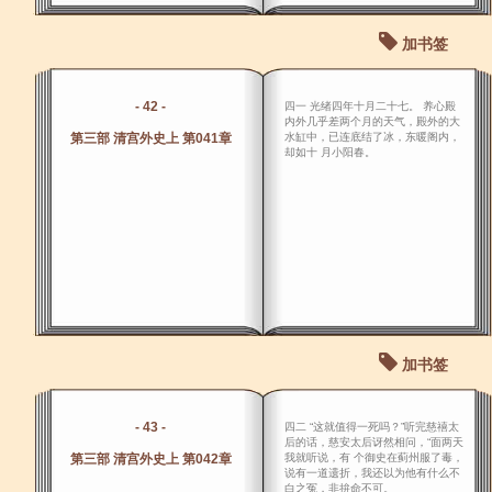
加书签
- 42 -
四一 光绪四年十月二十七。 养心殿
内外几乎差两个月的天气，殿外的大
第三部 清宫外史上 第041章
水缸中，已连底结了冰，东暖阁内，
却如十 月小阳春。
加书签
- 43 -
四二 “这就值得一死吗？”听完慈禧太
后的话，慈安太后讶然相问，“面两天
第三部 清宫外史上 第042章
我就听说，有 个御史在蓟州服了毒，
说有一道遗折，我还以为他有什么不
白之冤，非拚命不可。