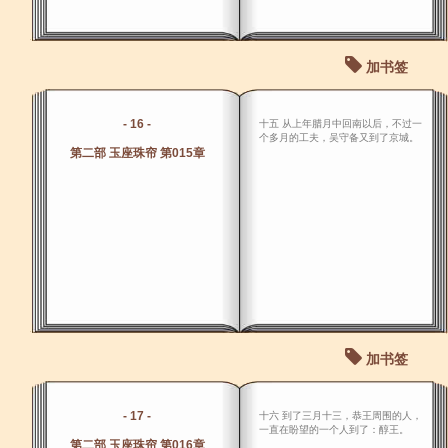
加书签
- 16 -
十五 从上年腊月中回南以后，不过一
个多月的工夫，吴守备又到了京城。
第二部 玉座珠帘 第015章
加书签
- 17 -
十六 到了三月十三，恭王周围的人，
一直在盼望的一个人到了：醇王。
第二部 玉座珠帘 第016章