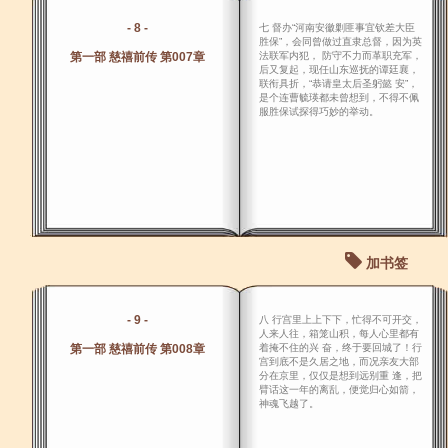
- 8 -
七 督办“河南安徽剿匪事宜钦差大臣
胜保”，会同曾做过直隶总督，因为英
第一部 慈禧前传 第007章
法联军内犯， 防守不力而革职充军，
后又复起，现任山东巡抚的谭廷襄，
联衔具折，“恭请皇太后圣躬懿 安”，
是个连曹毓瑛都未曾想到，不得不佩
服胜保试探得巧妙的举动。
加书签
- 9 -
八 行宫里上上下下，忙得不可开交，
人来人往，箱笼山积，每人心里都有
第一部 慈禧前传 第008章
着掩不住的兴 奋，终于要回城了！行
宫到底不是久居之地，而况亲友大部
分在京里，仅仅是想到远别重 逢，把
臂话这一年的离乱，便觉归心如箭，
神魂飞越了。