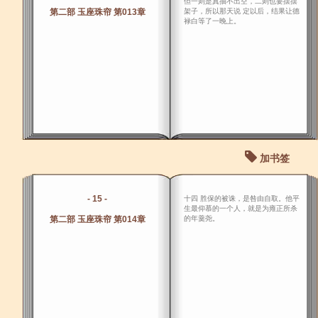
但一则是真抽不出空，二则也要摆摆
第二部 玉座珠帘 第013章
架子，所以那天说 定以后，结果让德
禄白等了一晚上。
加书签
- 15 -
十四 胜保的被诛，是咎由自取。他平
生最仰慕的一个人，就是为雍正所杀
第二部 玉座珠帘 第014章
的年羹尧。