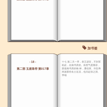
加书签
- 18 -
十七 第二天一早，恭王进宫，不到军
机处，在南书房坐。依然气度雍容，
第二部 玉座珠帘 第017章
跟值南书房的翰 林，潘伯寅、许彭寿
闲谈那些名士近况，也问起张之洞、
李端