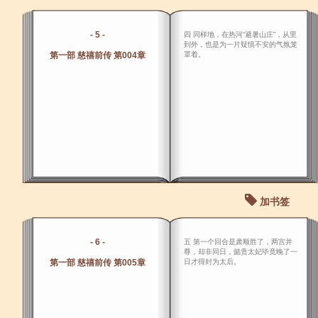
- 5 -
四 同样地，在热河“避暑山庄”，从里
到外，也是为一片疑惧不安的气氛笼
第一部 慈禧前传 第004章
罩着。
加书签
- 6 -
五 第一个回合是肃顺胜了，两宫并
尊，却非同日，懿贵太妃毕竟晚了一
第一部 慈禧前传 第005章
日才得封为太后。