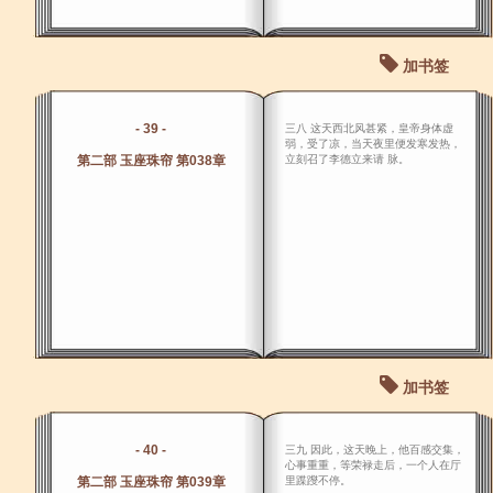
加书签
- 39 -
三八 这天西北风甚紧，皇帝身体虚
弱，受了凉，当天夜里便发寒发热，
第二部 玉座珠帘 第038章
立刻召了李德立来请 脉。
加书签
- 40 -
三九 因此，这天晚上，他百感交集，
心事重重，等荣禄走后，一个人在厅
第二部 玉座珠帘 第039章
里蹀躞不停。