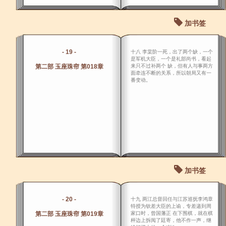
加书签
- 19 -
十八 李棠阶一死，出了两个缺，一个
是军机大臣，一个是礼部尚书，看起
第二部 玉座珠帘 第018章
来只不过补两个 缺，但有人与事两方
面牵连不断的关系，所以朝局又有一
番变动。
加书签
- 20 -
十九 两江总督回任与江苏巡抚李鸿章
特授为钦差大臣的上谕，专差递到周
第二部 玉座珠帘 第019章
家口时，曾国藩正 在下围棋，就在棋
枰边上拆阅了廷寄，他不作一声，继