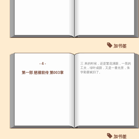
加书签
- 4 -
三 来的时候，还是繁花满眼，一晃的
工夫，绿叶成荫，又是一番光景，朱
第一部 慈禧前传 第003章
学勤要赋归了。
加书签