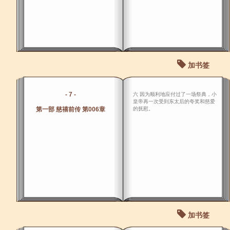
加书签
- 7 -
六 因为顺利地应付过了一场祭典，小
皇帝再一次受到东太后的夸奖和慈爱
第一部 慈禧前传 第006章
的抚慰。
加书签