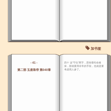
加书签
- 41 -
四十 这“守住”两字，意味着性命难
保，那就要用非常的手段，也就是要
第二部 玉座珠帘 第040章
考虑用人参了。