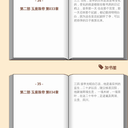
- 34 -
三三 当然，皇帝的日常起居是有变化
的，变化的痕迹都留在敬书房的日记
第二部 玉座珠帘 第033章
档上，皇帝那一天 住在那个宫里，那
一天召幸那个妃嫔，都记载得明明白
白，因为这在皇后妃嫔怀了孕，可以
把得孕的日子推算出来。
加书签
- 35 -
三四 据李光昭自己说，他是嘉应州的
监生，二十岁以后，随父移居汉阳，
第二部 玉座珠帘 第034章
他家做两项生意， 一项木材，一项茶
叶，在这二十年中，足迹遍及两湖、
云贵、四川。