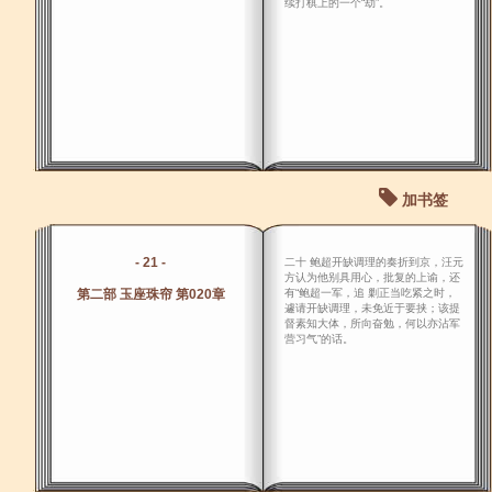
续打棋上的一个“劫”。
加书签
- 21 -
二十 鲍超开缺调理的奏折到京，汪元
方认为他别具用心，批复的上谕，还
第二部 玉座珠帘 第020章
有“鲍超一军，追 剿正当吃紧之时，
遽请开缺调理，未免近于要挟；该提
督素知大体，所向奋勉，何以亦沾军
营习气”的话。