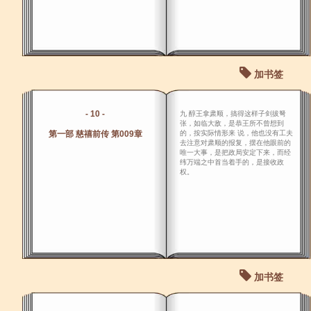
加书签
- 10 -
九 醇王拿肃顺，搞得这样子剑拔弩
张，如临大敌，是恭王所不曾想到
第一部 慈禧前传 第009章
的，按实际情形来 说，他也没有工夫
去注意对肃顺的报复，摆在他眼前的
唯一大事，是把政局安定下来，而经
纬万端之中首当着手的，是接收政
权。
加书签