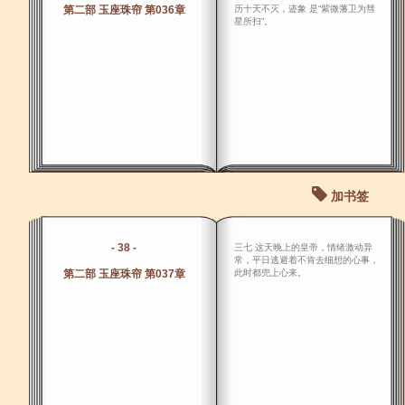
第二部 玉座珠帘 第036章
历十天不灭，迹象 是“紫微藩卫为彗
星所扫”。
加书签
- 38 -
三七 这天晚上的皇帝，情绪激动异
常，平日逃避着不肯去细想的心事，
第二部 玉座珠帘 第037章
此时都兜上心来。