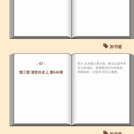
加书签
- 47 -
四六 从光绪入承大统，醇王以皇帝本
生父的地位，未便再担任任何差使，
第三部 清宫外史上 第046章
所兼各职，分别另 简王公接替。
加书签