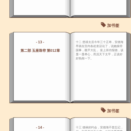
加书签
- 13 -
十二 慈禧太后今年三十正寿，安德海
早就在宫内各处发议论了，说她操劳
第二部 玉座珠帘 第012章
国事，戡平大乱， 皇上崇功报德，该
显一显孝心，而况天下太平，正该好
好热闹一下。
加书签
- 14 -
十三 德禄的约会，安德海不曾忘记，