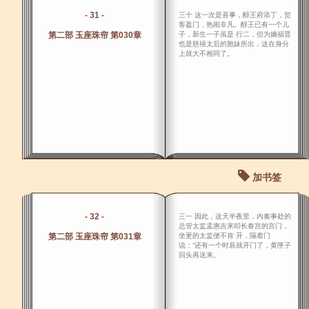
- 31 -
三十 这一次是喜事，醇王府添丁，贺
客盈门，热闹非凡。醇王已有一个儿
第二部 玉座珠帘 第030章
子，新生一子虽是 行二，但为嫡福晋
也是慈禧太后的胞妹所出，这在身分
上就大不相同了。
加书签
- 32 -
三一 因此，这天半夜里，内奏事处的
总管太监孟惠吉来叩长春宫的宫门，
第二部 玉座珠帘 第031章
坐更的太监便不肯 开，隔着门
说：“还有一个时辰就开门了，黄匣子
回头再送来。