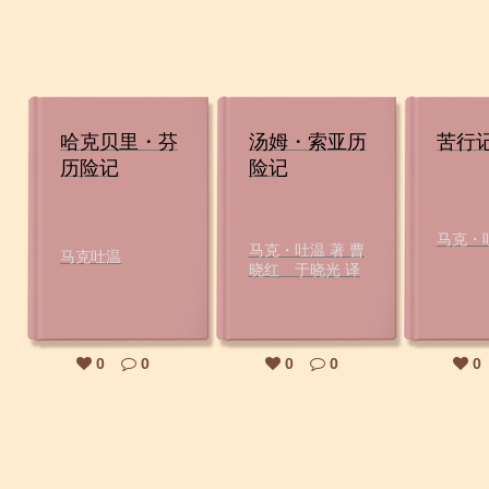
哈克贝里・芬
汤姆・索亚历
苦行
历险记
险记
马克・
马克・吐温 著 曹
马克吐温
晓红 于晓光 译
0
0
0
0
0