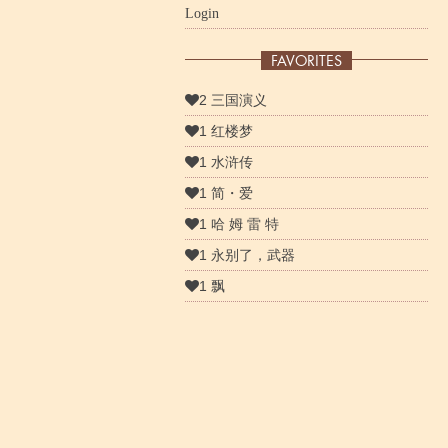
Login
FAVORITES
2 三国演义
1 红楼梦
1 水浒传
1 简・爱
1 哈 姆 雷 特
1 永别了，武器
1 飘