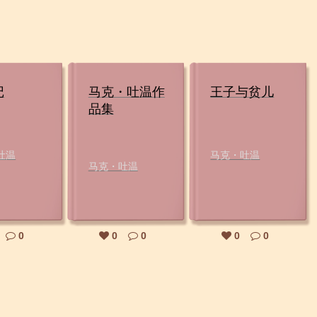
记
马克・吐温作
王子与贫儿
品集
吐温
马克・吐温
马克・吐温
0
0
0
0
0