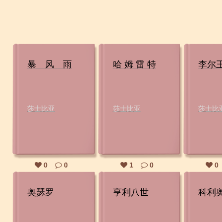
暴 风 雨
哈 姆 雷 特
李尔
莎士比亚
莎士比亚
莎士比
0
0
1
0
0
奥瑟罗
亨利八世
科利