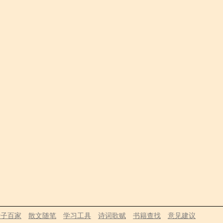
诸子百家
散文随笔
学习工具
诗词歌赋
书籍查找
意见建议