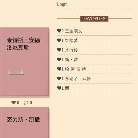
Login
FAVORITES
2 三国演义
泰特斯・安德
1 红楼梦
洛尼克斯
1 水浒传
1 简・爱
1 哈 姆 雷 特
莎士比亚
1 永别了，武器
1 飘
0
0
裘力斯・凯撒