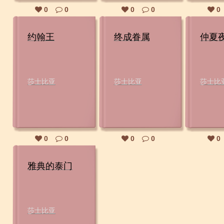
0
0
0
0
0
约翰王
终成眷属
仲夏
莎士比亚
莎士比亚
莎士比
0
0
0
0
0
雅典的泰门
莎士比亚