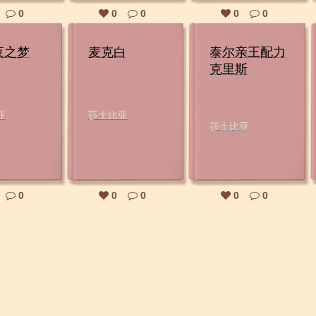
0
0
0
0
0
夜之梦
麦克白
泰尔亲王配力
克里斯
亚
莎士比亚
莎士比亚
0
0
0
0
0