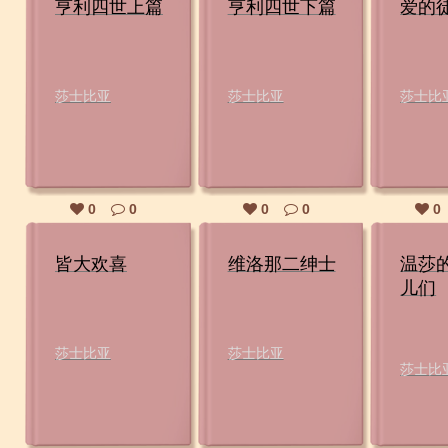
亨利四世上篇
亨利四世下篇
爱的
莎士比亚
莎士比亚
莎士比
0
0
0
0
0
皆大欢喜
维洛那二绅士
温莎
儿们
莎士比亚
莎士比亚
莎士比