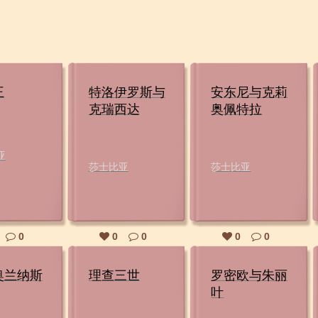
王
特洛伊罗斯与
安东尼与克莉
克瑞西达
奥佩特拉
亚
莎士比亚
莎士比亚
0
0
0
0
0
奥兰纳斯
理查三世
罗密欧与朱丽
叶