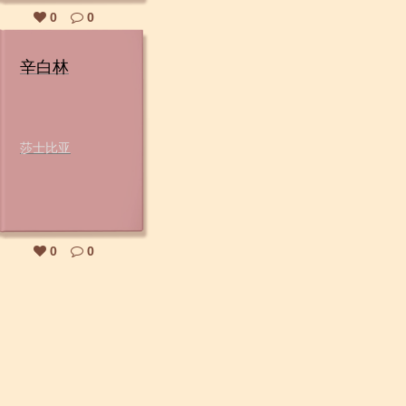
0
0
辛白林
莎士比亚
0
0