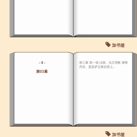
加书签
- 4 -
第三幕 第一场 法国。法王营帐 康斯
丹丝、瑟及萨立斯伯雷上。
第03幕
加书签