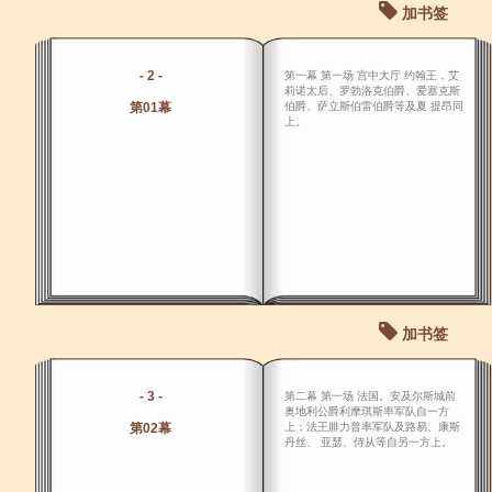
加书签
- 2 -
第一幕 第一场 宫中大厅 约翰王，艾
莉诺太后、罗勃洛克伯爵、爱塞克斯
第01幕
伯爵、萨立斯伯雷伯爵等及夏 提昂同
上。
加书签
- 3 -
第二幕 第一场 法国。安及尔斯城前
奥地利公爵利摩琪斯率军队自一方
第02幕
上；法王腓力普率军队及路易、康斯
丹丝、 亚瑟、侍从等自另一方上。