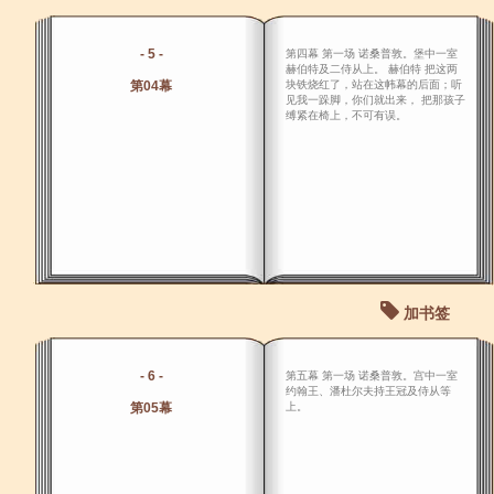
- 5 -
第四幕 第一场 诺桑普敦。堡中一室
赫伯特及二侍从上。 赫伯特 把这两
第04幕
块铁烧红了，站在这帏幕的后面；听
见我一跺脚，你们就出来， 把那孩子
缚紧在椅上，不可有误。
加书签
- 6 -
第五幕 第一场 诺桑普敦。宫中一室
约翰王、潘杜尔夫持王冠及侍从等
第05幕
上。