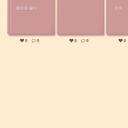
惠淇源 编注
北岛
0
0
0
0
0