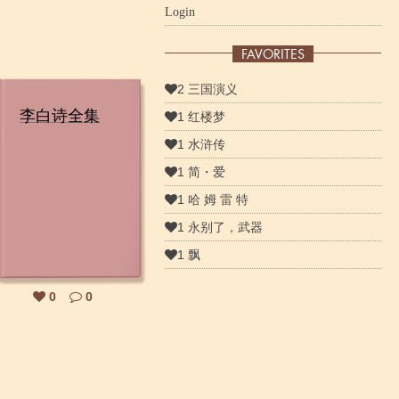
Login
FAVORITES
2 三国演义
李白诗全集
1 红楼梦
1 水浒传
1 简・爱
1 哈 姆 雷 特
1 永别了，武器
1 飘
0
0