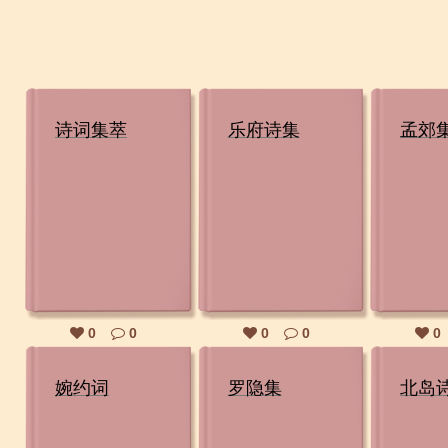
诗词集萃
乐府诗集
孟郊
0
0
0
0
0
婉约词
罗隐集
北岛