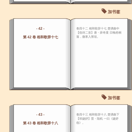
加书签
- 42 -
卷四十二 相和歌辞十七 楚调曲中
【怨诗二首】唐・薛奇童 日晚梧桐
第 42 卷 相和歌辞十七
落，微寒入禁垣。
加书签
- 43 -
卷四十三 相和歌辞十八 楚调曲下
【班婕妤】晋・陆机 一曰《婕妤
第 43 卷 相和歌辞十八
怨》。