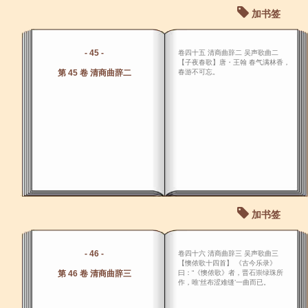
加书签
- 45 -
卷四十五 清商曲辞二 吴声歌曲二
【子夜春歌】唐・王翰 春气满林香，
第 45 卷 清商曲辞二
春游不可忘。
加书签
- 46 -
卷四十六 清商曲辞三 吴声歌曲三
【懊侬歌十四首】 《古今乐录》
第 46 卷 清商曲辞三
曰：“《懊侬歌》者，晋石崇绿珠所
作，唯‘丝布涩难缝’一曲而已。