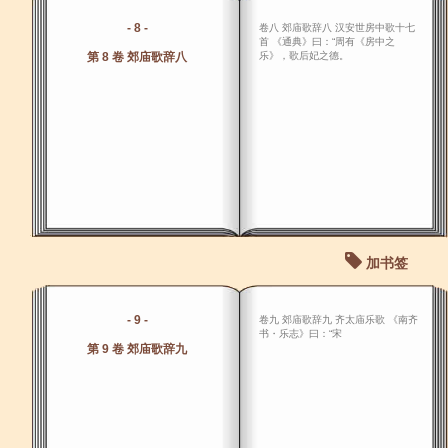
- 8 -
卷八 郊庙歌辞八 汉安世房中歌十七
首 《通典》曰：“周有《房中之
第 8 卷 郊庙歌辞八
乐》，歌后妃之德。
加书签
- 9 -
卷九 郊庙歌辞九 齐太庙乐歌 《南齐
书・乐志》曰：“宋
第 9 卷 郊庙歌辞九