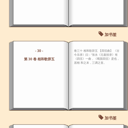
加书签
- 30 -
卷三十 相和歌辞五 【四弦曲】 《古
今乐录》曰：“张永《元嘉技录》有
第 30 卷 相和歌辞五
《四弦》一曲，《蜀国四弦》是也，
居相 和之末，三调之首。
加书签