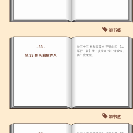
加书签
- 33 -
卷三十三 相和歌辞八 平调曲四 【从
军行二首】唐・虞世南 涂山烽候惊，
第 33 卷 相和歌辞八
弭节度龙城。
加书签