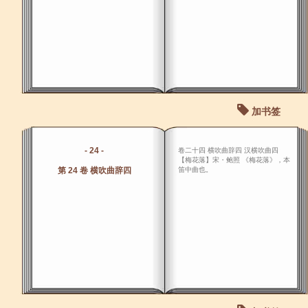
加书签
- 24 -
卷二十四 横吹曲辞四 汉横吹曲四
【梅花落】宋・鲍照 《梅花落》，本
第 24 卷 横吹曲辞四
笛中曲也。