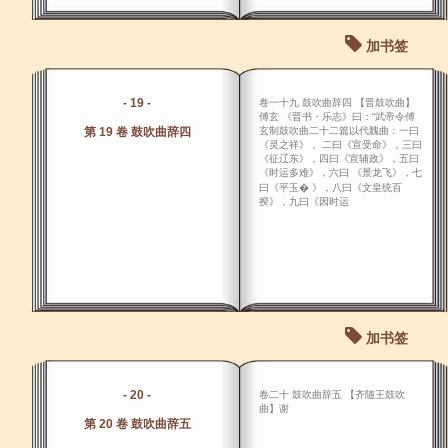
加书签
- 19 -
卷一十九 鼓吹曲辞四 【晋鼓吹曲】
傅玄 《晋书・乐志》曰：“武帝令傅
第 19 卷 鼓吹曲辞四
玄制鼓吹曲二十二篇以代魏曲：一曰
《灵之祥》， 二曰《宣受命》，三曰
《征辽东》，四曰《宣辅政》，五曰
《时运多难》，六曰 《景龙飞》，七
曰《平玉� 》，八曰《文皇统百
揆》，九曰《因时运
加书签
- 20 -
卷二十 鼓吹曲辞五 【齐随王鼓吹
曲】谢
第 20 卷 鼓吹曲辞五