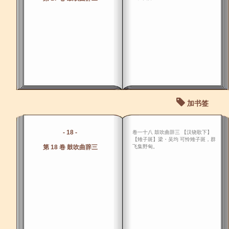
加书签
- 18 -
卷一十八 鼓吹曲辞三 【汉铙歌下】
【雉子斑】梁・吴均 可怜雉子斑，群
第 18 卷 鼓吹曲辞三
飞集野甸。