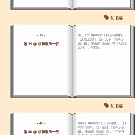
加书签
- 39 -
卷三十九 相和歌辞十四 瑟调曲四
【大墙上蒿行】魏・文帝 《古今乐
第 39 卷 相和歌辞十四
录》曰：“王僧虔《技录》有《大墙上
蒿行》，今不歌。
加书签
- 40 -
卷四十 相和歌辞十五 瑟调曲五 【门
有车马客行】晋・陆机 《古今乐录》
第 40 卷 相和歌辞十五
曰：“王僧虔《技录》云：‘《门有车