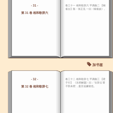
- 31 -
卷三十一 相和歌辞六 平调曲二 【铜
雀台】陈・张正见 一曰《铜雀妓》。
第 31 卷 相和歌辞六
加书签
- 32 -
卷三十二 相和歌辞七 平调曲三 【君
子行】 《乐府解题》曰：“古辞云‘君
第 32 卷 相和歌辞七
子防未然’，盖言远嫌疑也。