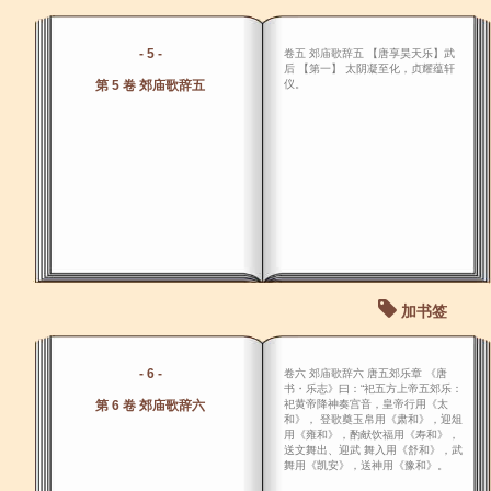
- 5 -
卷五 郊庙歌辞五 【唐享昊天乐】武
后 【第一】 太阴凝至化，贞耀蕴轩
第 5 卷 郊庙歌辞五
仪。
加书签
- 6 -
卷六 郊庙歌辞六 唐五郊乐章 《唐
书・乐志》曰：“祀五方上帝五郊乐：
第 6 卷 郊庙歌辞六
祀黄帝降神奏宫音，皇帝行用《太
和》， 登歌奠玉帛用《肃和》，迎俎
用《雍和》，酌献饮福用《寿和》，
送文舞出、迎武 舞入用《舒和》，武
舞用《凯安》，送神用《豫和》。