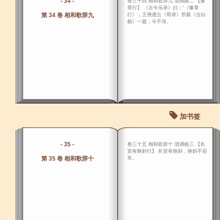
- 34 -
卷三十四 相和歌辞九 清调曲二 【豫
章行】 《古今乐录》曰：“《豫章
第 34 卷 相和歌辞九
行》，王僧虔云《荀录》所载《古白
杨》一篇，今不传。
加书签
- 35 -
卷三十五 相和歌辞十 清调曲三 【长
安有狭斜行】 长安有狭斜，狭斜不容
第 35 卷 相和歌辞十
车。