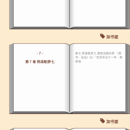
加书签
- 7 -
卷七 郊庙歌辞七 唐祭汾阴乐章 《唐
书・乐志》曰：“玄宗开元十一年，祭
第 7 卷 郊庙歌辞七
皇地
加书签