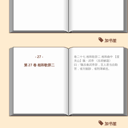
加书签
- 27 -
卷二十七 相和歌辞二 相和曲中 【度
关山】魏・武帝 《乐府解题》
第 27 卷 相和歌辞二
曰：“魏乐奏武帝辞，言人君当自勤
苦，省方黜陟，省刑薄赋也。
加书签