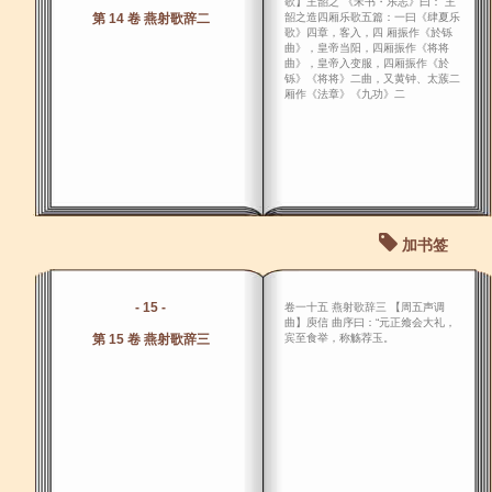
歌】王韶之 《宋书・乐志》曰：“王
第 14 卷 燕射歌辞二
韶之造四厢乐歌五篇：一曰《肆夏乐
歌》四章，客入，四 厢振作《於铄
曲》，皇帝当阳，四厢振作《将将
曲》，皇帝入变服，四厢振作《於
铄》《将将》二曲，又黄钟、太蔟二
厢作《法章》《九功》二
加书签
- 15 -
卷一十五 燕射歌辞三 【周五声调
曲】庾信 曲序曰：“元正飨会大礼，
第 15 卷 燕射歌辞三
宾至食举，称觞荐玉。