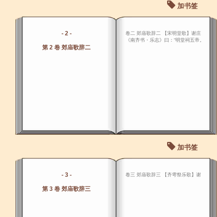
加书签
- 2 -
卷二 郊庙歌辞二 【宋明堂歌】谢庄
《南齐书・乐志》曰：“明堂祠五帝。
第 2 卷 郊庙歌辞二
加书签
- 3 -
卷三 郊庙歌辞三 【齐雩祭乐歌】谢
第 3 卷 郊庙歌辞三