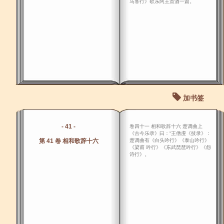
马客行》歌东阿王置酒一篇。
加书签
- 41 -
卷四十一 相和歌辞十六 楚调曲上
《古今乐录》曰：“王僧虔《技录》：
第 41 卷 相和歌辞十六
楚调曲有《白头吟行》《泰山吟行》
《梁甫 吟行》《东武琵琶吟行》《怨
诗行》。