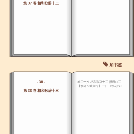
第 37 卷 相和歌辞十二
加书签
- 38 -
卷三十八 相和歌辞十三 瑟调曲三
【饮马长城窟行】 一曰《饮马行》。
第 38 卷 相和歌辞十三