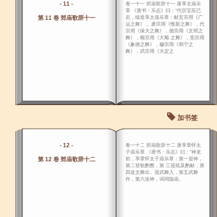
- 11 -
卷一十一 郊庙歌辞十一 唐享太庙乐
章 《唐书・乐志》曰：“代宗宝应已
第 11 卷 郊庙歌辞十一
后，续造享太庙乐章：献玄宗用《广
运之舞》， 肃宗用《惟新之舞》，代
宗用《保大之舞》，德宗用《文明之
舞》，顺宗用《大顺 之舞》，宪宗用
《象德之舞》，穆宗用《和宁之
舞》，武宗用《大定之
加书签
- 12 -
卷一十二 郊庙歌辞十二 唐享章怀太
子庙乐章 《唐书・乐志》曰：“神龙
第 12 卷 郊庙歌辞十二
初，享章怀太子庙乐章：第一迎神，
第二登歌酌鬯，第 三迎俎及酌献，第
四送文舞出、迎武舞入，第五武舞
作，第六送神，词同隐庙。