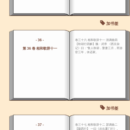
加书签
- 36 -
卷三十六 相和歌辞十一 清调曲四
【秋胡行四解】魏・武帝 《西京杂
第 36 卷 相和歌辞十一
记》曰：“鲁人秋胡，娶妻三月，而游
宦三年，休还家。
加书签
- 37 -
卷三十七 相和歌辞十二 瑟调曲二
【陇西行】 一曰《步出夏门行》。