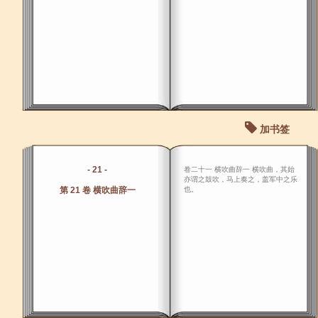
加书签
- 21 -
卷二十一 横吹曲辞一 横吹曲，其始
亦谓之鼓吹，马上奏之，盖军中之乐
第 21 卷 横吹曲辞一
也。