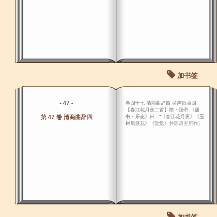
加书签
- 47 -
卷四十七 清商曲辞四 吴声歌曲四
【春江花月夜二首】隋・炀帝 《唐
第 47 卷 清商曲辞四
书・乐志》曰：“《春江花月夜》《玉
树后庭花》《堂堂》并陈后主所作。
加书签