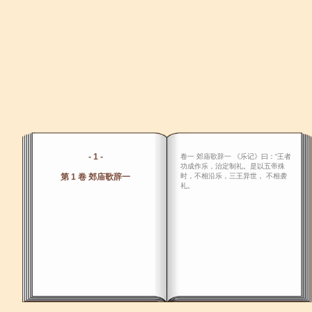
- 1 -
卷一 郊庙歌辞一 《乐记》曰：“王者
功成作乐，治定制礼。是以五帝殊
第 1 卷 郊庙歌辞一
时，不相沿乐，三王异世， 不相袭
礼。