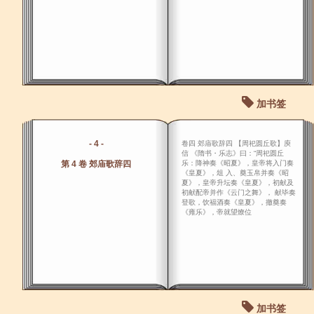
加书签
- 4 -
卷四 郊庙歌辞四 【周祀圆丘歌】庾
信 《隋书・乐志》曰：“周祀圆丘
第 4 卷 郊庙歌辞四
乐：降神奏《昭夏》，皇帝将入门奏
《皇夏》，俎 入、奠玉帛并奏《昭
夏》，皇帝升坛奏《皇夏》，初献及
初献配帝并作《云门之舞》， 献毕奏
登歌，饮福酒奏《皇夏》，撤奠奏
《雍乐》，帝就望燎位
加书签