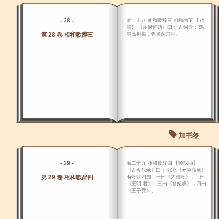
- 28 -
卷二十八 相和歌辞三 相和曲下 【鸡
鸣】 《乐府解题》曰：“古词云：‘鸡
第 28 卷 相和歌辞三
鸣高树巅，狗吠深宫中。
加书签
- 29 -
卷二十九 相和歌辞四 【吟叹曲】
《古今乐录》曰：“张永《元嘉技录》
第 29 卷 相和歌辞四
有吟叹四曲：一曰《大雅吟》，二曰
《王明 君》，三曰《楚妃叹》，四曰
《王子乔》。