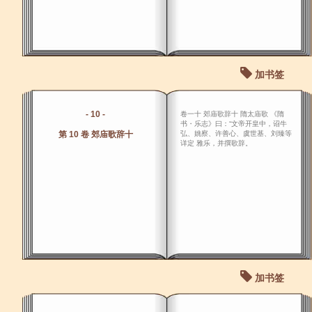
加书签
- 10 -
卷一十 郊庙歌辞十 隋太庙歌 《隋
书・乐志》曰：“文帝开皇中，诏牛
第 10 卷 郊庙歌辞十
弘、姚察、许善心、虞世基、刘臻等
详定 雅乐，并撰歌辞。
加书签