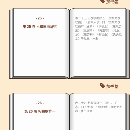
加书签
- 25 -
卷二十五 △横吹曲辞五 【梁鼓角横
吹曲】 《古今乐录》曰：“梁鼓角横
第 25 卷 △横吹曲辞五
吹曲有《企喻》《琅琊王》《钜鹿公
主》《紫骝马》 《黄淡思》《地驱
乐》《雀劳利》《慕容垂》《陇头流
水》等歌三十六曲。
加书签
- 26 -
卷二十六 相和歌辞一 《宋书・乐
志》曰：“相和，汉旧曲也，丝竹更相
第 26 卷 相和歌辞一
和，执节者歌。