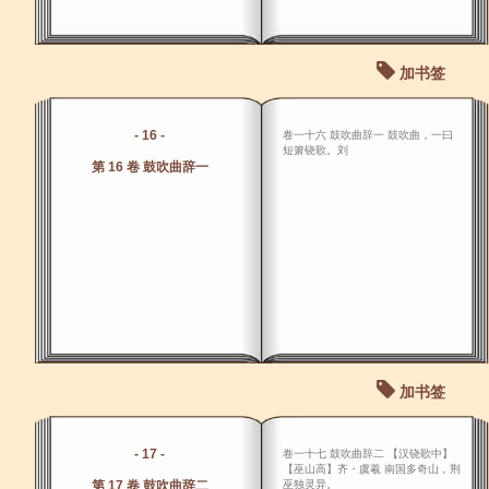
加书签
- 16 -
卷一十六 鼓吹曲辞一 鼓吹曲，一曰
短箫铙歌。刘
第 16 卷 鼓吹曲辞一
加书签
- 17 -
卷一十七 鼓吹曲辞二 【汉铙歌中】
【巫山高】齐・虞羲 南国多奇山，荆
第 17 卷 鼓吹曲辞二
巫独灵异。