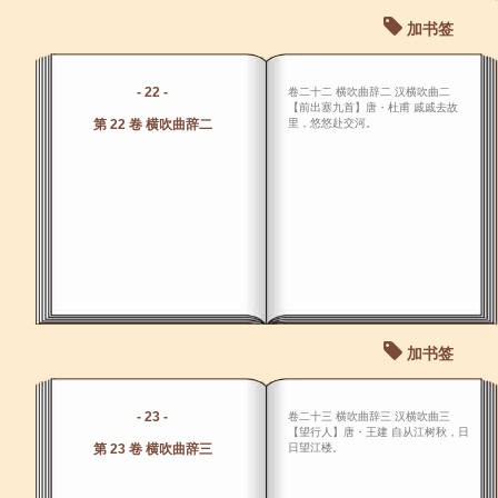
加书签
- 22 -
卷二十二 横吹曲辞二 汉横吹曲二
【前出塞九首】唐・杜甫 戚戚去故
第 22 卷 横吹曲辞二
里，悠悠赴交河。
加书签
- 23 -
卷二十三 横吹曲辞三 汉横吹曲三
【望行人】唐・王建 自从江树秋，日
第 23 卷 横吹曲辞三
日望江楼。