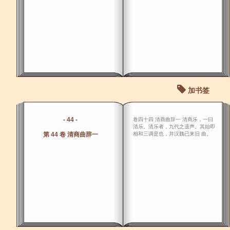
加书签
- 44 -
卷四十四 清商曲辞一 清商乐，一曰
清乐。清乐者，九代之遗声。其始即
第 44 卷 清商曲辞一
相和三调是也，并汉魏已来旧 曲。