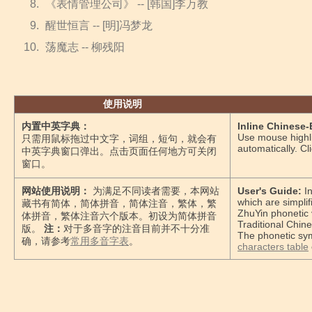
《表情管理公司》 -- [韩国]李万教
醒世恒言 -- [明]冯梦龙
荡魔志 -- 柳残阳
使用说明
内置中英字典：
Inline Chinese-
Use mouse highli
只需用鼠标拖过中文字，词组，短句，就会有
automatically. C
中英字典窗口弹出。点击页面任何地方可关闭
窗口。
网站使用说明：
为满足不同读者需要，本网站
User's Guide:
In
which are simplif
藏书有简体，简体拼音，简体注音，繁体，繁
ZhuYin phonetic 
体拼音，繁体注音六个版本。初设为简体拼音
Traditional Chine
版。
注：
对于多音字的注音目前并不十分准
The phonetic sym
确，请参考
常用多音字表
。
characters table