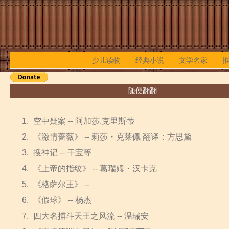
少儿读物
经典小说
文学名家
随便翻翻
空中疑案 -- 阿加莎.克里斯蒂
《激情蔷薇》 -- 莉莎・克莱佩 翻译：方思黛
搜神记 -- 干宝等
《上帝的指纹》 -- 葛瑞姆・汉卡克
《格萨尔王》 --
《假球》 -- 杨杰
四大名捕斗天王之风流 -- 温瑞安