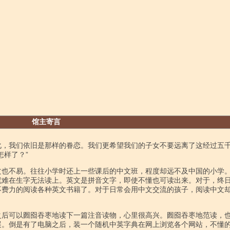
馆主寄言
化，我们依旧是那样的眷恋。我们更希望我们的子女不要远离了这经过五
怎样了？”
文也不易。往往小学时还上一些课后的中文班，程度却远不及中国的小学
就难在生字无法读上。英文是拼音文字，即使不懂也可读出来。对于，终
不费力的阅读各种英文书籍了。对于日常会用中文交流的孩子，阅读中文
之后可以囫囵吞枣地读下一篇注音读物，心里很高兴。囫囵吞枣地范读，
展。倒是有了电脑之后，装一个随机中英字典在网上浏览各个网站，不懂