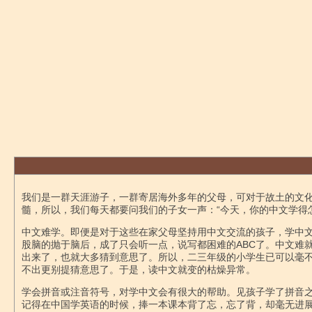
我们是一群天涯游子，一群寄居海外多年的父母，可对于故土的文
髓，所以，我们每天都要问我们的子女一声：“今天，你的中文学得
中文难学。即便是对于这些在家父母坚持用中文交流的孩子，学中
股脑的抛于脑后，成了只会听一点，说写都困难的ABC了。中文难
出来了，也就大多猜到意思了。所以，二三年级的小学生已可以毫
不出更别提猜意思了。于是，读中文就变的枯燥异常。
学会拼音或注音符号，对学中文会有很大的帮助。见孩子学了拼音
记得在中国学英语的时候，捧一本课本背了忘，忘了背，却毫无进