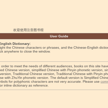
欢迎使用注音图书馆
User Guide
English Dictionary:
ght the Chinese characters or phrases, and the Chinese-English dictio
lick anywhere to close the window.
 order to meet the needs of different audiences, books on this site have
ied Chinese version, simplified Chinese with Pinyin phonetic version, si
version, Traditional Chinese version, Traditional Chinese with Pinyin p
se with ZhuYin phonetic version. The default version is Simplified Chin
bols for polyphonic characters are not very accurate. Please use
comm
or inline dictionary as reference.