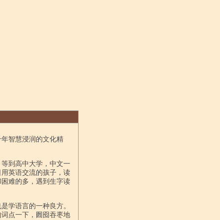
千年智慧浸润的文化精
。等到高中大学，中文一
日用英语交流的孩子，读
却困难的多，遇到生字读
也是学语言的一种良方。
的词点一下，囫囵吞枣地