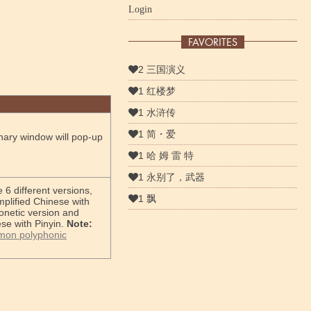
Login
FAVORITES
2 三国演义
1 红楼梦
1 水浒传
1 简・爱
nary window will pop-up
1 哈 姆 雷 特
1 永别了，武器
 6 different versions,
1 飘
mplified Chinese with
honetic version and
ese with Pinyin.
Note:
on polyphonic