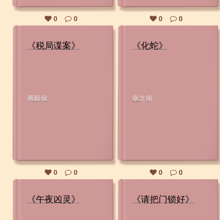
0
0
0
0
《税局谍案》
《化蛇》
勇毅侯
幸之南
0
0
0
0
《午夜凶灵》
《请把门锁好》