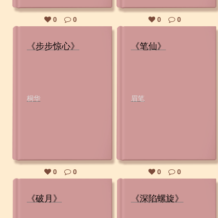
0
0
0
0
《步步惊心》
《笔仙》
桐华
眉笔
0
0
0
0
《破月》
《深陷螺旋》