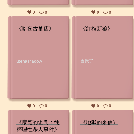
0
0
0
0
《暗夜古董店》
《红棺新娘》
吉振宇
utenashadow
0
0
0
0
《康德的诅咒：纯
《地狱的来信》
粹理性杀人事件》