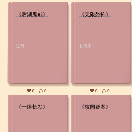
《后湖鬼戒》
《无限恐怖》
汪丹
长弓手
0
0
0
0
《一绺长发》
《校园疑案》