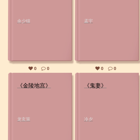
余少镭
孟宇
0
0
0
0
《金陵地宫》
《鬼妻》
龙玄策
冷夕