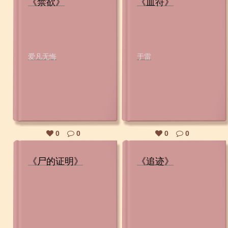
《禁欲》
《血符》
爱凡无悔
于雷
0
0
0
0
《尸的证明》
《追迹》