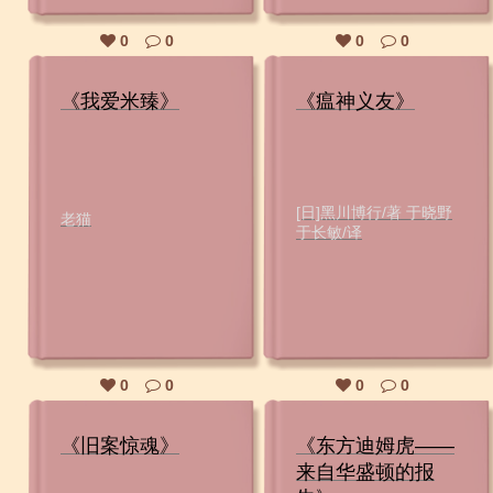
0
0
0
0
《我爱米臻》
《瘟神义友》
[日]黑川博行/著 于晓野
老猫
于长敏/译
0
0
0
0
《旧案惊魂》
《东方迪姆虎――
来自华盛顿的报