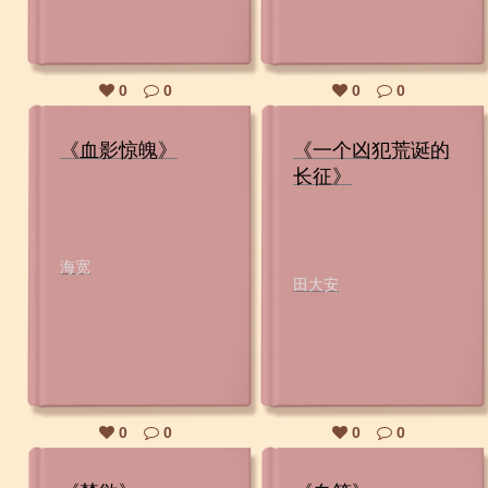
0
0
0
0
《血影惊魄》
《一个凶犯荒诞的
长征》
海宽
田大安
0
0
0
0