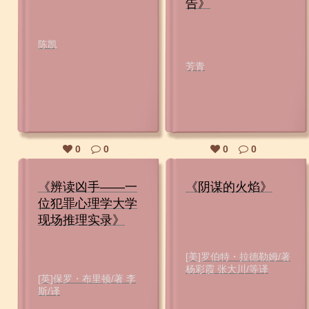
告》
陈凯
芳青
0
0
0
0
《辨读凶手――一
《阴谋的火焰》
位犯罪心理学大学
现场推理实录》
[美]罗伯特・拉德勒姆/著
杨彩霞 张大川/等译
[英]保罗・布里顿/著 李
斯/译