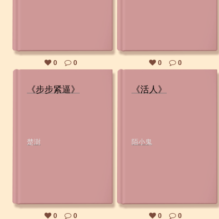
0
0
0
0
《步步紧逼》
《活人》
楚澍
陌小鬼
0
0
0
0