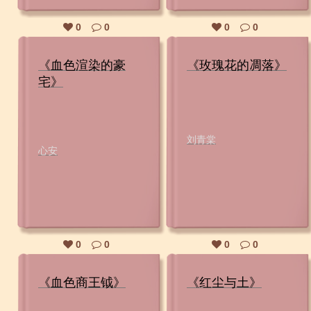
0
0
0
0
《血色渲染的豪
《玫瑰花的凋落》
宅》
刘青棠
心安
0
0
0
0
《血色商王钺》
《红尘与土》