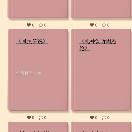
0
0
0
0
《月灵传说》
《死神爱听周杰
伦》
怕拖鞋的小强
0
0
0
0