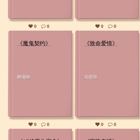
0
0
0
0
《魔鬼契约》
《致命爱情》
醉凝眸
花想容
0
0
0
0