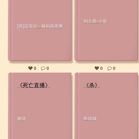
刘士舜-小堂
[英]迈克尔・格利高里奥
0
0
0
0
《死亡直播》
《杀》
麦洁
申炫城