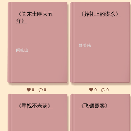
《关东土匪大五
《葬礼上的谋杀》
洋》
舒美伟
阎岐山
0
0
0
0
《寻找不老药》
《飞镖疑案》