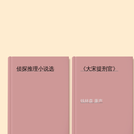
侦探推理小说选
《大宋提刑官》
钱林森 廉声