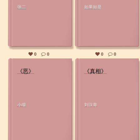
张二
如果如是
0
0
0
0
《恶》
《真相》
小缎
刘汉青