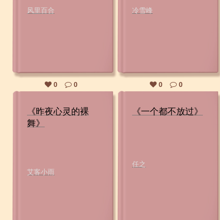
风里百合
冷雪峰
0
0
0
0
《昨夜心灵的裸
《一个都不放过》
舞》
任之
艾客小雨