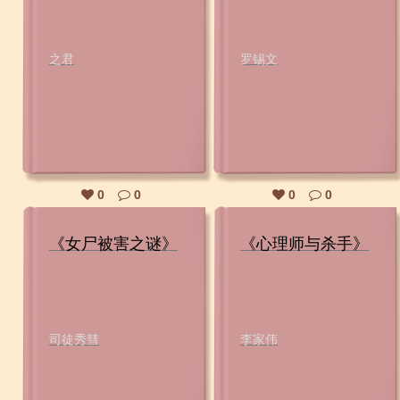
之君
罗锡文
0
0
0
0
《女尸被害之谜》
《心理师与杀手》
司徒秀彗
李家伟