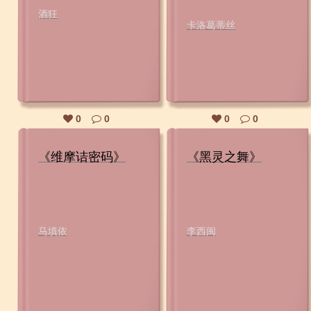
酒狂
卡洛葛蒂丝
0
0
0
0
《维摩诘密码》
《黑灵之舞》
马填依
李西闽