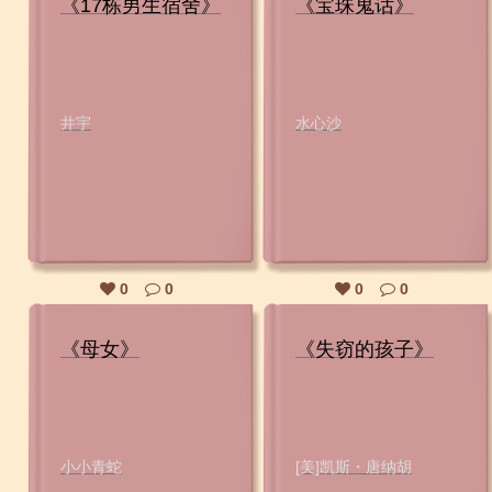
《17栋男生宿舍》
《宝珠鬼话》
井宇
水心沙
0
0
0
0
《母女》
《失窃的孩子》
小小青蛇
[美]凯斯・唐纳胡