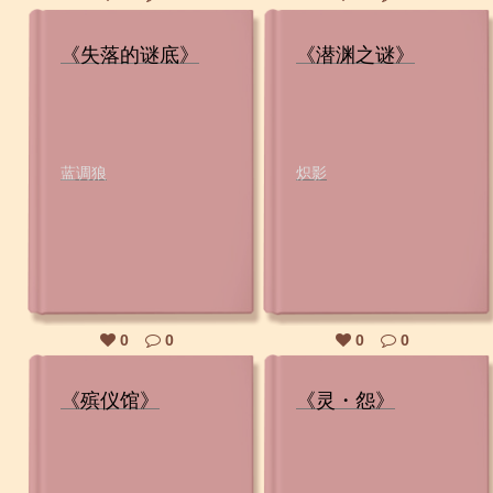
《失落的谜底》
《潜渊之谜》
蓝调狼
炽影
0
0
0
0
《殡仪馆》
《灵・怨》