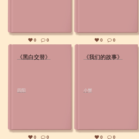
0
0
0
0
《黑白交替》
《我们的故事》
四阳
小蟹
0
0
0
0