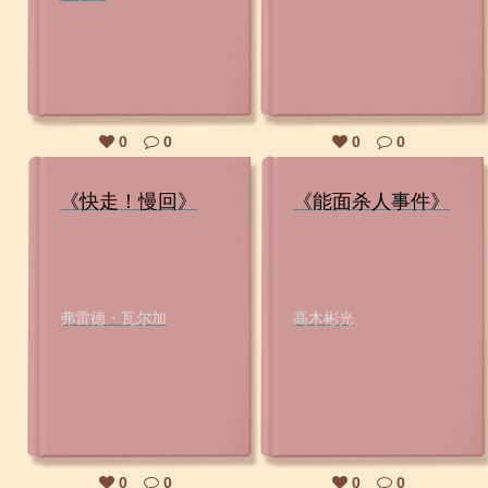
0
0
0
0
《快走！慢回》
《能面杀人事件》
弗雷德・瓦尔加
高木彬光
0
0
0
0