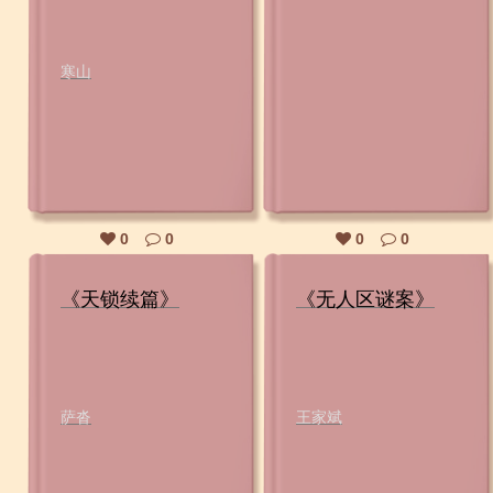
寒山
0
0
0
0
《天锁续篇》
《无人区谜案》
萨沓
王家斌