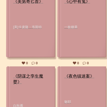
《美第奇匕首》
《心中有鬼》
[美]卡麦隆・韦斯特
一枚糖果
0
0
0
0
《阴谋之孪生魔
《夜色镇迷案》
婴》
魅耶
白秋雁