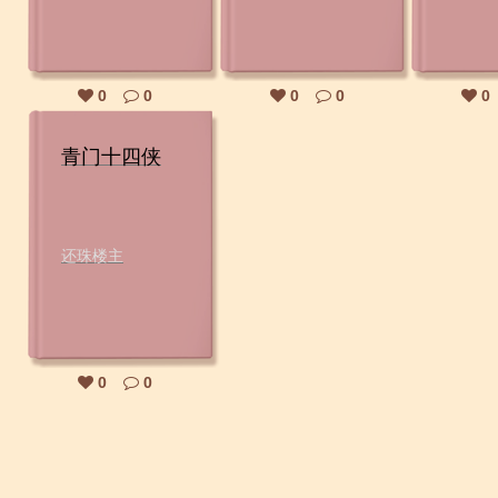
0
0
0
0
0
青门十四侠
还珠楼主
0
0