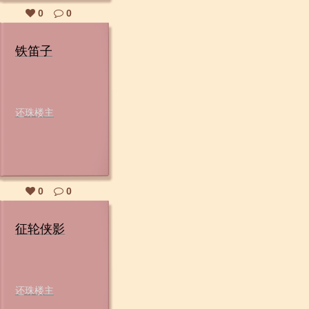
0
0
铁笛子
还珠楼主
0
0
征轮侠影
还珠楼主