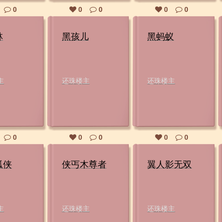
0
0
0
0
0
林
黑孩儿
黑蚂蚁
主
还珠楼主
还珠楼主
0
0
0
0
0
孤侠
侠丐木尊者
翼人影无双
主
还珠楼主
还珠楼主