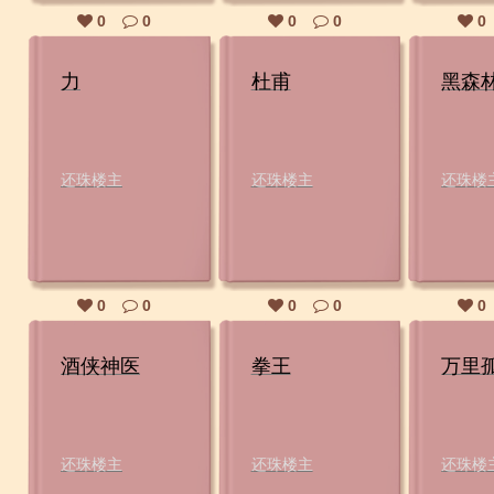
0
0
0
0
0
力
杜甫
黑森
还珠楼主
还珠楼主
还珠楼
0
0
0
0
0
酒侠神医
拳王
万里
还珠楼主
还珠楼主
还珠楼