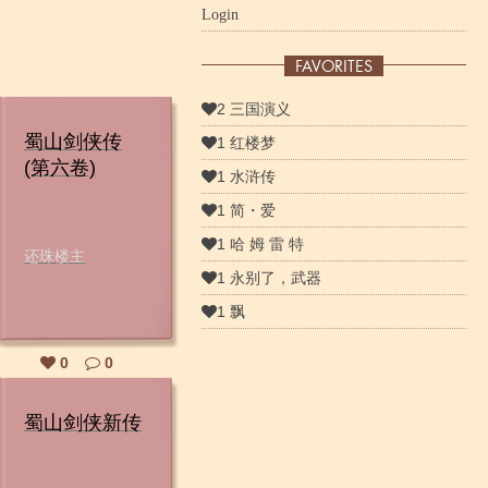
Login
FAVORITES
2 三国演义
蜀山剑侠传
1 红楼梦
(第六卷)
1 水浒传
1 简・爱
1 哈 姆 雷 特
还珠楼主
1 永别了，武器
1 飘
0
0
蜀山剑侠新传