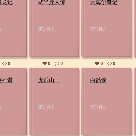
屠龙记
武当异人传
云海争奇记
主
还珠楼主
还珠楼主
0
0
0
0
0
英雄谱
虎爪山王
白骷髅
主
还珠楼主
还珠楼主