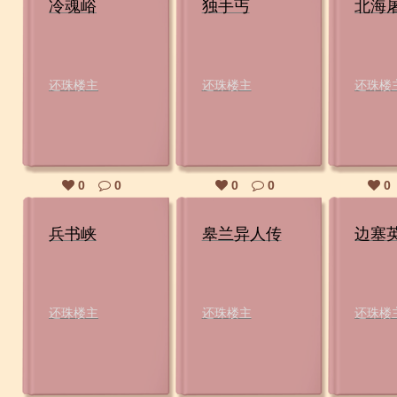
冷魂峪
独手丐
北海
还珠楼主
还珠楼主
还珠楼
0
0
0
0
0
兵书峡
皋兰异人传
边塞
还珠楼主
还珠楼主
还珠楼