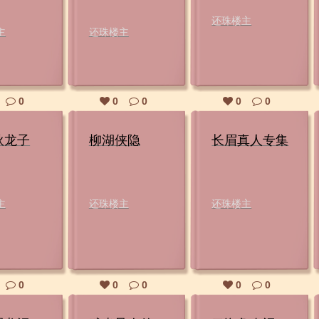
还珠楼主
主
还珠楼主
0
0
0
0
0
狄龙子
柳湖侠隐
长眉真人专集
主
还珠楼主
还珠楼主
0
0
0
0
0