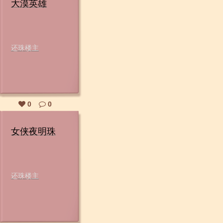
大漠英雄
还珠楼主
0
0
女侠夜明珠
还珠楼主