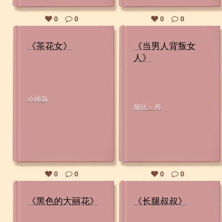
0
0
0
0
《茶花女》
《当男人背叛女
人》
小仲马
黛比・丹
0
0
0
0
《黑色的大丽花》
《长腿叔叔》