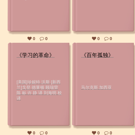
0
0
0
0
《学习的革命》
《百年孤独》
[美国]珍妮特.沃斯 [新西
兰]戈登.德莱顿 顾瑞荣
马尔克斯.加西亚
陈 标 许 静 译 刘海明 校
译
0
0
0
0