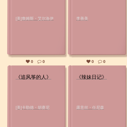
[美]詹姆斯・艾尔洛伊
李善美
0
0
0
0
《追风筝的人》
《辣妹日记》
[美]卡勒德・胡赛尼
露意丝・任尼森