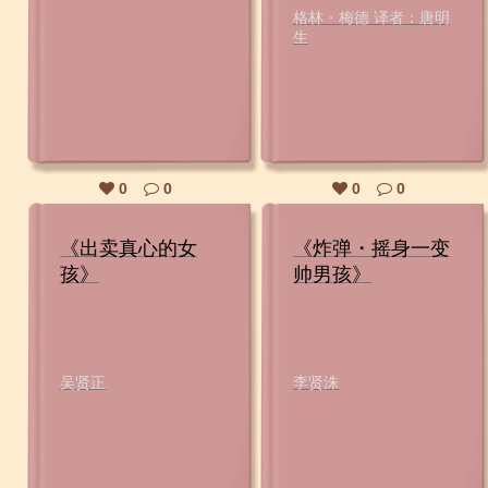
格林・梅德 译者：唐明
生
0
0
0
0
《出卖真心的女
《炸弹・摇身一变
孩》
帅男孩》
吴贤正
李贤洙