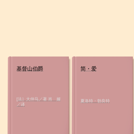
基督山伯爵
简・爱
[法］大仲马／著 肖 娅
夏洛特・勃良特
／译