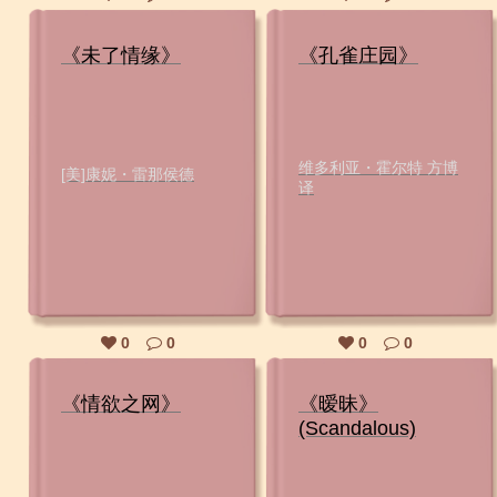
《未了情缘》
《孔雀庄园》
维多利亚・霍尔特 方博
[美]康妮・雷那侯德
译
0
0
0
0
《情欲之网》
《暧昧》
(Scandalous)