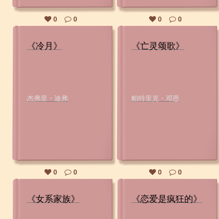
0
0
0
0
《冷月》
《亡灵颂歌》
杰弗里・迪弗
帕特里克・邓恩
0
0
0
0
《女系家族》
《恋爱是疯狂的》