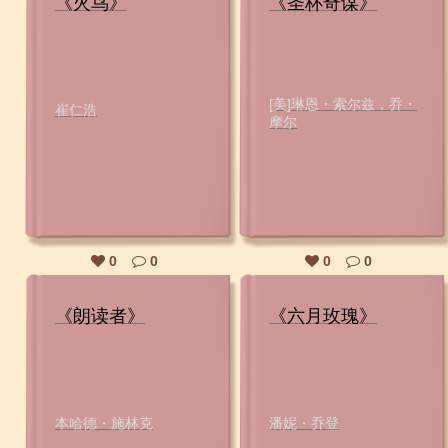
《火鸟》
《圣杯奇谋》
[美]琳恩・索尔兹，乔・
崔仁浩
摩尔
0
0
0
0
《朗读者》
《六月玫瑰》
本哈德・施林克
潘妮・乔登