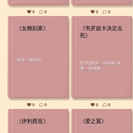
0
0
0
0
《女雕刻家》
《韦罗妮卡决定去
死》
米涅・渥特丝
[巴西]保罗・科埃略 译
者：孙成敖
0
0
0
0
《伊利西亚》
《爱之翼》