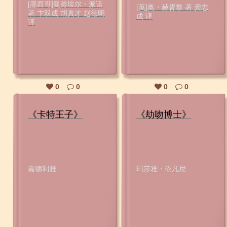
[墨西哥]曼努埃尔・派诺
[英]奥・赫胥黎 著 龚志
著 卞双成 胡真才 赵德明
成 译
译
0
0
0
0
《卡特王子》
《劫吻博士》
嘉德利雅
玛莎雅・依凡尼