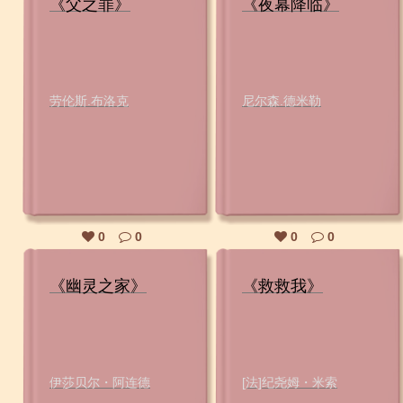
《父之罪》
《夜幕降临》
劳伦斯.布洛克
尼尔森.德米勒
0
0
0
0
《幽灵之家》
《救救我》
伊莎贝尔・阿连德
[法]纪尧姆・米索