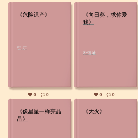
《危险遗产》
《向日葵，求你爱
我》
贺 尔
朴镒址
0
0
0
0
《像星星一样亮晶
《大火》
晶》