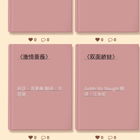
0
0
0
0
《激情蔷薇》
《双面娇娃》
莉莎・克莱佩 翻译：方
Judith Mc Naught 翻
思黛
译：江水笙
0
0
0
0