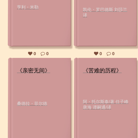
亨利・米勒
凯伦・罗巴德斯 刘莎兰
译
0
0
0
0
《亲密无间》
《苦难的历程》
阿・托尔斯泰/著 任子峰
桑德拉・菲尔德
唐海 谭嗣通/译