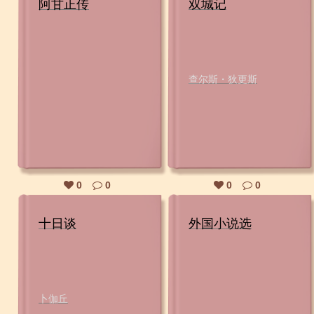
阿甘正传
双城记
查尔斯・狄更斯
0
0
0
0
十日谈
外国小说选
卜伽丘