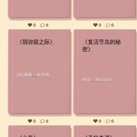
0
0
0
0
《我弥留之际》
《复活节岛的秘
密》
[美]威廉・福克纳
托尔・海尔达尔
0
0
0
0