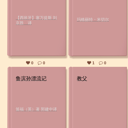
【西班牙】塞万提斯 刘
玛格丽特・米切尔
京胜 译
0
0
1
0
鲁滨孙漂流记
教父
笛福（英）著 郭建中译