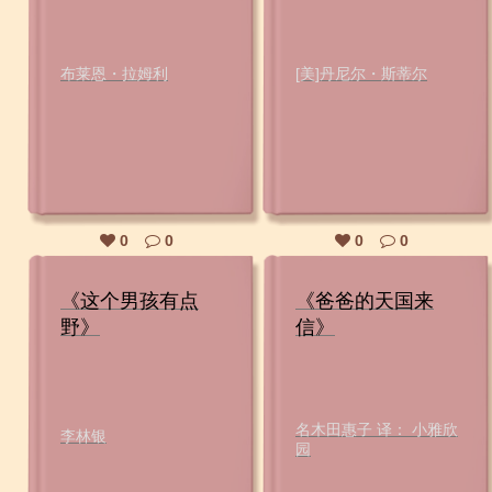
布莱恩・拉姆利
[美]丹尼尔・斯蒂尔
0
0
0
0
《这个男孩有点
《爸爸的天国来
野》
信》
名木田惠子 译： 小雅欣
李林银
园