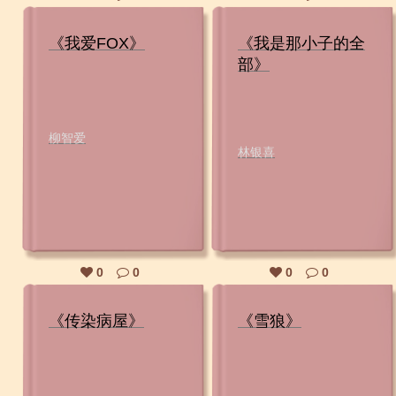
《我爱FOX》
《我是那小子的全
部》
柳智爱
林银喜
0
0
0
0
《传染病屋》
《雪狼》