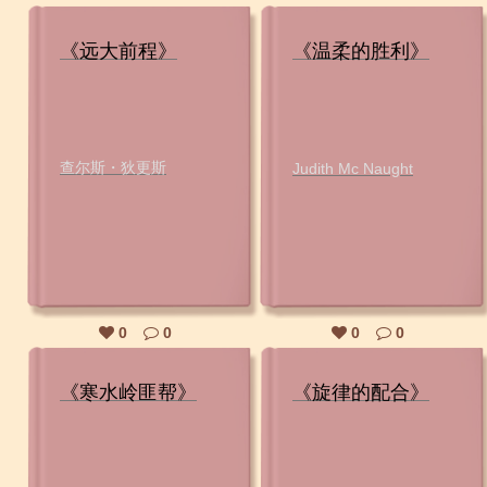
《远大前程》
《温柔的胜利》
查尔斯・狄更斯
Judith Mc Naught
0
0
0
0
《寒水岭匪帮》
《旋律的配合》