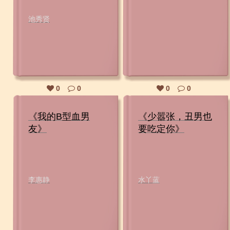
池秀贤
0
0
0
0
《我的B型血男
《少嚣张，丑男也
友》
要吃定你》
李惠静
水丫蓝