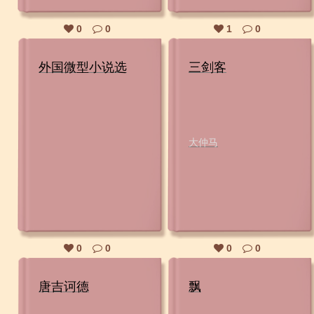
0
0
1
0
外国微型小说选
三剑客
大仲马
0
0
0
0
唐吉诃德
飘