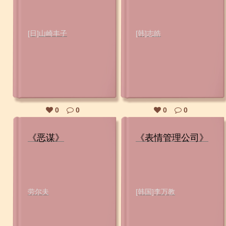
[日]山崎丰子
[韩]志皓
0
0
0
0
《恶谋》
《表情管理公司》
劳尔夫
[韩国]李万教