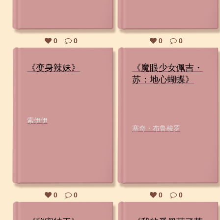
0
0
0
0
《变身辣妹》
《魔眼少女佩吉・
苏：地心蝴蝶》
索伊伊
塞奇・布鲁梭罗
0
0
0
0