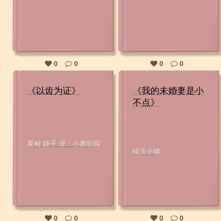
0
0
0
0
《以齿为证》
《我的未婚妻是小
不点》
夏树 静子 译：小雅欣园
晴天小猪
0
0
0
0