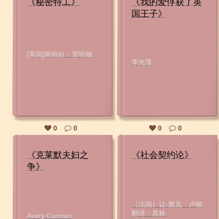
《秘密特工》
《我的爱俘获了英
国王子》
[英国]斯特拉・里明顿
李光莲
0
0
0
0
《克莱默夫妇之
《社会契约论》
争》
（法国）让-雅克・卢梭
翻译：其林
Avery Corman