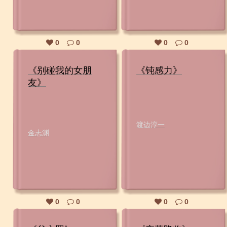
0
0
0
0
《别碰我的女朋
《钝感力》
友》
渡边淳一
金志渊
0
0
0
0