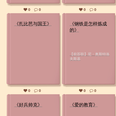
0
0
0
0
《扎比芭与国王》
《钢铁是怎样炼成
的》
【前苏联】尼・奥斯特洛
夫斯基
0
0
0
0
《好兵帅克》
《爱的教育》