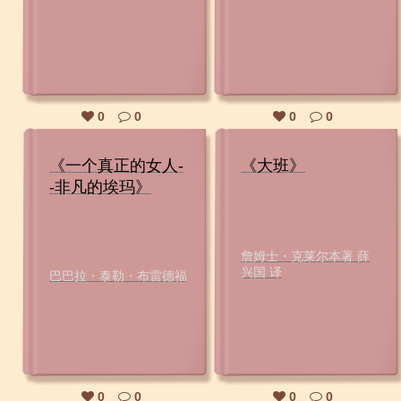
0
0
0
0
《一个真正的女人-
《大班》
-非凡的埃玛》
詹姆士・克莱尔本著 薛
兴国 译
巴巴拉・泰勒・布雷德福
0
0
0
0