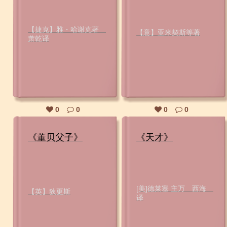
【捷克】雅・哈谢克著
【意】亚米契斯等著
萧乾译
0
0
0
0
《董贝父子》
《天才》
[美]德莱塞 主万 西海
【英】狄更斯
译