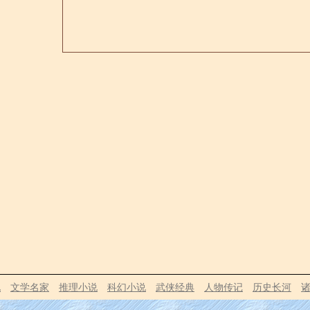
说
文学名家
推理小说
科幻小说
武侠经典
人物传记
历史长河