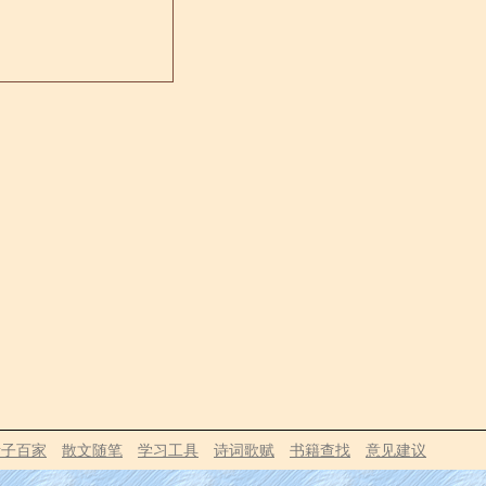
诸子百家
散文随笔
学习工具
诗词歌赋
书籍查找
意见建议