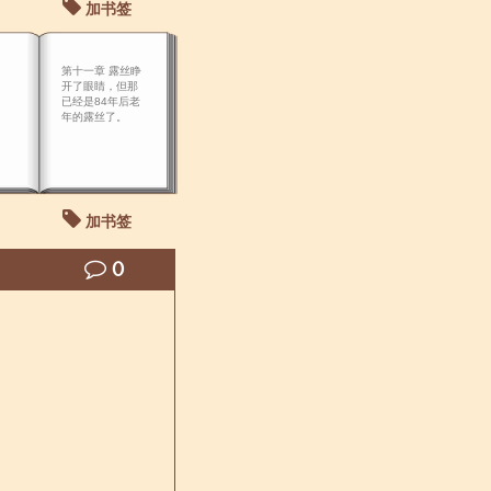
加书签
第十一章 露丝睁
开了眼睛，但那
已经是84年后老
年的露丝了。
加书签
0