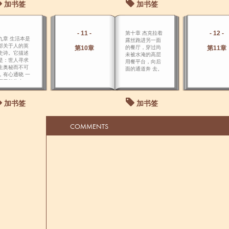
加书签
加书签
……我很像那
随风飘动的无
 草……” 第二天
晨，阳光明
- 11 -
- 12 -
。
第十章 杰克拉着
九章 生活本是
露丝跑进另一面
部关于人的英
第10章
的餐厅，穿过尚
第11章
史诗。它描述
未被水淹的高层
是：世人寻求
用餐平台，向后
生奥秘而不可
面的通道奔 去。
，有心通晓 一
而无能为力，
望成为强者而
无力克服自身
加书签
加书签
点的历程……
坦尼克号船头
经全部没入水
COMMENTS
，船体倾斜，
部向上