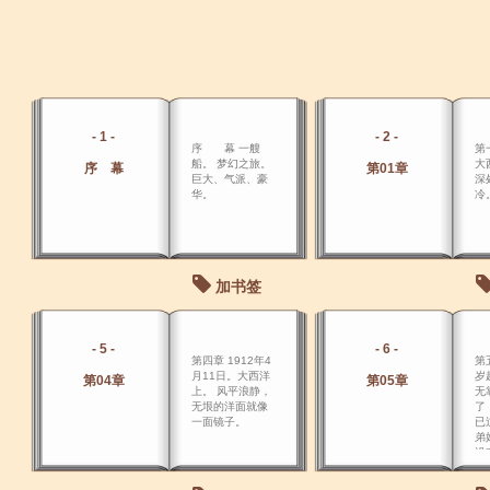
- 1 -
- 2 -
序 幕 一艘
第
船。 梦幻之旅。
大
序 幕
第01章
巨大、气派、豪
深
华。
冷
加书签
- 5 -
- 6 -
第四章 1912年4
第
月11日。大西洋
岁
第04章
第05章
上。 风平浪静，
无
无垠的洋面就像
了
一面镜子。
已
弟
没
离
我