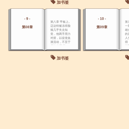
加书签
了
种
根
早
- 9 -
- 10 -
媚
第八章 甲板上。
第
迈达特被冻得脸
一
第08章
第09章
颊几乎失去知
雄
觉，他两手用力
的
对搓，以促使血
人
液流动，不至于
得
很快冻僵 了。
切
渴
又
加书签
弱
泰
已
中
尾