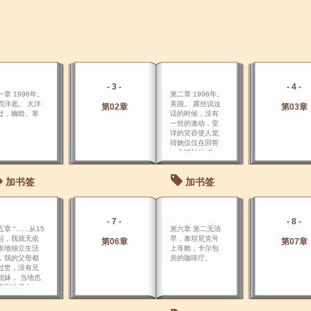
- 3 -
- 4 -
一章 1996年。
第二章 1996年。
西洋底。 大洋
美国。 露丝说这
第02章
第03章
处，幽暗、寒
话的时候，没有
。
一丝的激动，安
详的笑容使人觉
得她仅仅在回答
一个诸如姓 名、
年龄之类的平常
问题。
加书签
加书签
- 7 -
- 8 -
五章 “……从15
第六章 第二无清
起，我就无依
早，泰坦尼克号
第06章
第07章
靠地独立生活
上等舱，卡尔包
，我的父母都
房的咖啡厅。
过世，没有兄
姐妹， 当地也
有别的亲人，
开家乡以后，
就再未回去过