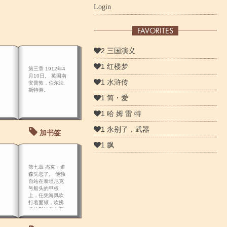
Login
FAVORITES
2 三国演义
1 红楼梦
第三章 1912年4
月10日。 英国南
1 水浒传
安普敦，伯尔法
斯特港。
1 简・爱
1 哈 姆 雷 特
1 永别了，武器
加书签
1 飘
第七章 杰克・道
森失恋了。 他独
自站在泰坦尼克
号船头的甲板
上，任凭海风吹
打着面颊，吹拂
着他那淡黄色蓬
松零 乱的头发。