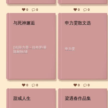
0
0
0
0
与死神邂逅
申力雯散文选
[法]菲力普・拉布罗/著
申力雯
陈耐秋/译
0
0
0
0
甜咸人生
梁遇春作品集