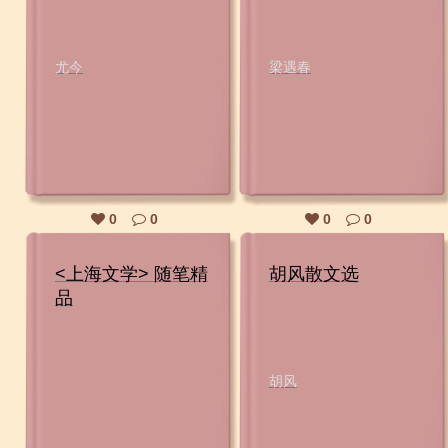
尤今
梁遇春
0
0
0
0
<上海文学> 随笔精
胡风散文选
品
胡风