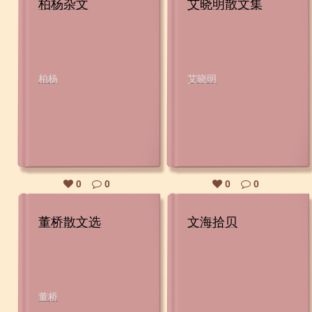
柏杨杂文
艾晓明散文集
柏杨
艾晓明
0
0
0
0
董桥散文选
文海拾贝
董桥