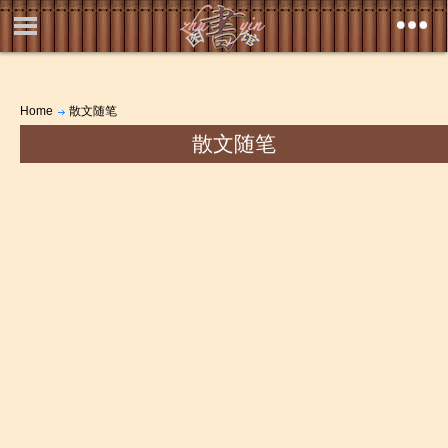
Home
散文随笔
散文随笔