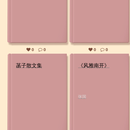
0
0
0
0
菡子散文集
《风雅南开》
张国