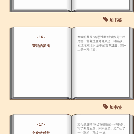
加书签
- 16 -
智能的梦魇 “构思过度”对创作是一种
危害，营养过度对健康是一种摧残，
智能的梦魇
而江河湖泊水 质中的营养过度，实际
上是一种污染。
加书签
- 17 -
文化敏感带 我已就绑匪的一张纸条，
写了两篇文章。刚刚搁笔，又产生了
文化敏感带
一个联想，再续 一篇。