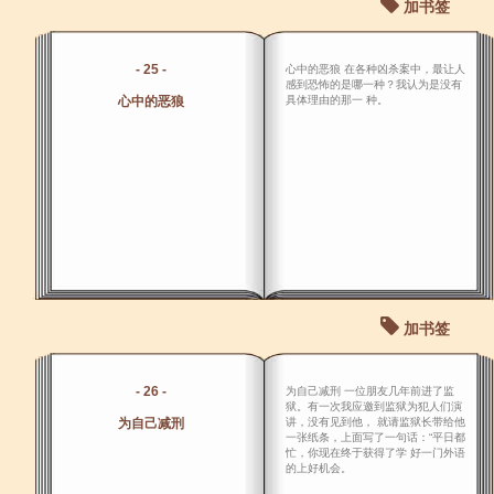
加书签
- 25 -
心中的恶狼 在各种凶杀案中，最让人
感到恐怖的是哪一种？我认为是没有
心中的恶狼
具体理由的那一 种。
加书签
- 26 -
为自己减刑 一位朋友几年前进了监
狱。有一次我应邀到监狱为犯人们演
为自己减刑
讲，没有见到他， 就请监狱长带给他
一张纸条，上面写了一句话：“平日都
忙，你现在终于获得了学 好一门外语
的上好机会。