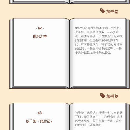
加书签
- 42 -
世纪之辩 本世纪很不平静，战乱多，
变革多，因此辩论也多。有不少辩
世纪之辩
论，在驱除谬误、 开发民智上起到很
好的作用，但也有很多辩论并非如
此，有时甚至成为一种早就设 定结局
的批判，一种居高临下的宣讲，一种
不要仲裁也无法仲裁的混战。
加书签
- 43 -
秋千架（代后记） 半夜一时，有钥匙
开门，妻子回来了。 《秋千架》试演
秋千架（代后记）
昨天才结束，留下杂事一大堆，这个
时候回来，还算早的。