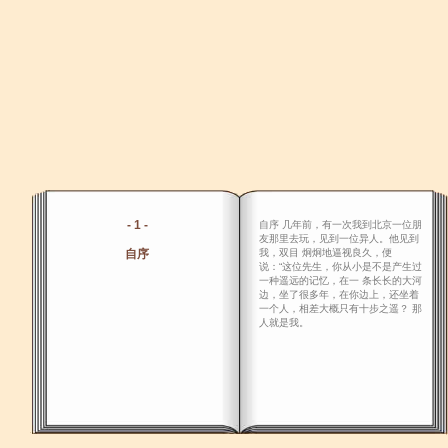
- 1 -
自序 几年前，有一次我到北京一位朋
友那里去玩，见到一位异人。他见到
自序
我，双目 炯炯地逼视良久，便
说：“这位先生，你从小是不是产生过
一种遥远的记忆，在一 条长长的大河
边，坐了很多年，在你边上，还坐着
一个人，相差大概只有十步之遥？ 那
人就是我。