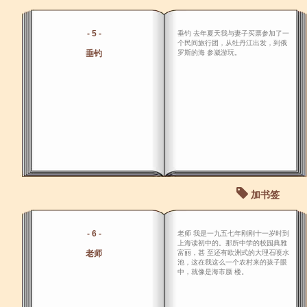
- 5 -
垂钓 去年夏天我与妻子买票参加了一
个民间旅行团，从牡丹江出发，到俄
垂钓
罗斯的海 参崴游玩。
加书签
- 6 -
老师 我是一九五七年刚刚十一岁时到
上海读初中的。那所中学的校园典雅
老师
富丽，甚 至还有欧洲式的大理石喷水
池，这在我这么一个农村来的孩子眼
中，就像是海市蜃 楼。