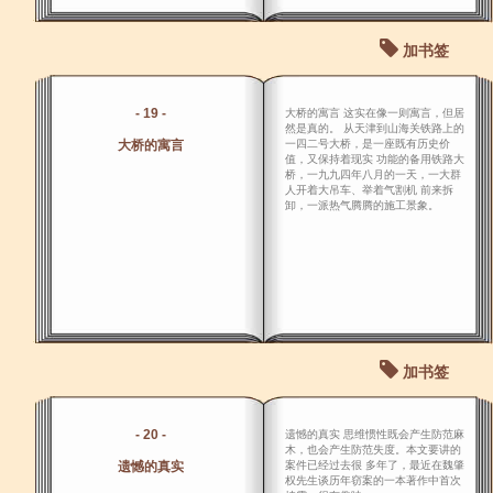
加书签
- 19 -
大桥的寓言 这实在像一则寓言，但居
然是真的。 从天津到山海关铁路上的
大桥的寓言
一四二号大桥，是一座既有历史价
值，又保持着现实 功能的备用铁路大
桥，一九九四年八月的一天，一大群
人开着大吊车、举着气割机 前来拆
卸，一派热气腾腾的施工景象。
加书签
- 20 -
遗憾的真实 思维惯性既会产生防范麻
木，也会产生防范失度。本文要讲的
遗憾的真实
案件已经过去很 多年了，最近在魏肇
权先生谈历年窃案的一本著作中首次