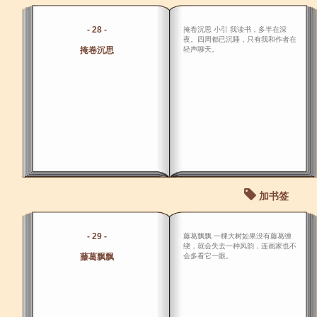
- 28 -
掩卷沉思 小引 我读书，多半在深
夜。四周都已沉睡，只有我和作者在
掩卷沉思
轻声聊天。
加书签
- 29 -
藤葛飘飘 一棵大树如果没有藤葛缠
绕，就会失去一种风韵，连画家也不
藤葛飘飘
会多看它一眼。