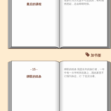
很多行为方式是不可思议的，有时偶
最后的课程
然想起，总会暗暗吃惊。
加书签
- 15 -
绑匪的纸条 我是长年的旅行者，一年
中有一大半时间在路上，因此家里不
绑匪的纸条
订报刊杂志，订 了也没法看。