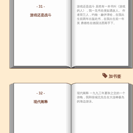
- 31 -
游戏还是战斗 居然有一本书叫《游戏
的人》，我一见书名便如遇故人。 作
游戏还是战斗
者荷兰人，约翰・赫伊津哈，在我出
生前两年出版此书，在我出生前一年
英 勇牺牲在德国法西斯手下。
加书签
- 32 -
现代阐释 一九九三年夏秋之交的一个
傍晚，我和徐城北先生在大连棒极岛
现代阐释
的海边游泳。