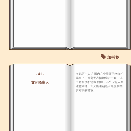
加书签
- 41 -
文化陌生人 在国内几个重要的文物拍
卖会上，他毫无表情地坐在一角，泥
文化陌生人
土色的便衫清瘦 的脸，几乎没有人会
注意到他，却又能引起最有经验的拍
卖对手的警惕。