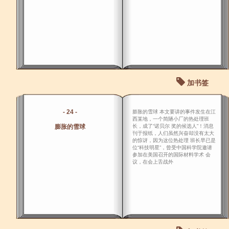
加书签
- 24 -
膨胀的雪球 本文要讲的事件发生在江
西某地，一个简陋小厂的热处理班
膨胀的雪球
长，成了“诺贝尔 奖的候选人”！消息
刊于报纸，人们虽然兴奋却没有太大
的惊讶，因为这位热处理 班长早已是
位“科技明星”，曾受中国科学院邀请
参加在美国召开的国际材料学术 会
议，在会上舌战外