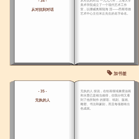
- 34 -
从对抗到对话 一九九六年，上海大学
美术学院成立了一个现代艺术工作
从对抗到对话
室，以挪威奥斯陆海 涅――昂斯塔德
艺术中心主任米丘先生的名字命名。
加书签
- 35 -
无执的人 按说，在绘画领域兼擅油画
和水墨已是相当难得，但我分明又看
无执的人
到了他所制作 的胶彩、纸刻、版画、
雕塑、书法和篆刻，而且每项都有出
色成就。