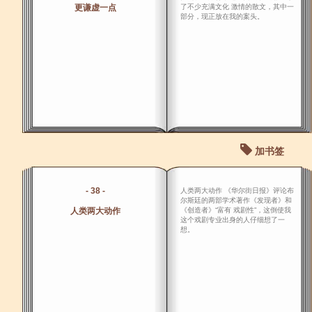
更谦虚一点
了不少充满文化 激情的散文，其中一
部分，现正放在我的案头。
加书签
- 38 -
人类两大动作 《华尔街日报》评论布
尔斯廷的两部学术著作《发现者》和
人类两大动作
《创造者》“富有 戏剧性”，这倒使我
这个戏剧专业出身的人仔细想了一
想。