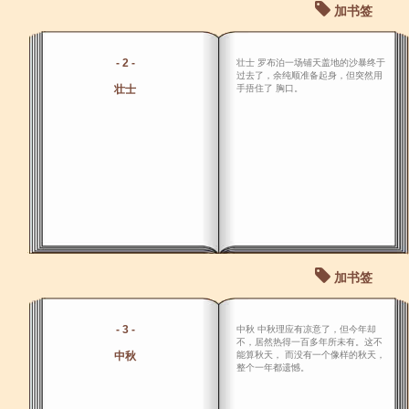
加书签
- 2 -
壮士 罗布泊一场铺天盖地的沙暴终于
过去了，余纯顺准备起身，但突然用
壮士
手捂住了 胸口。
加书签
- 3 -
中秋 中秋理应有凉意了，但今年却
不，居然热得一百多年所未有。这不
中秋
能算秋天， 而没有一个像样的秋天，
整个一年都遗憾。