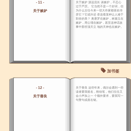
- 11 -
关于嫉妒 源远流长 谈嫉炉，不忍心
过于严厉。 它当然不是一个好词，但
关于嫉妒
为什么古往今来一切大作家都喜欢侍
弄它？它或许还 牵连着某种让人难于
割舍的美？ 奥赛罗在嫉妒，林黛玉在
嫉妒，周公瑾在嫉妒，甚至连神话故
事中那些顶天立 地的天神也在嫉妒。
加书签
- 12 -
关于善良 这些年来，偶尔会遇到一些
读者要我签名，刚动笔，他们往往又
关于善良
会小声加上一 个额外要求，要我写一
句警句或座右铭。