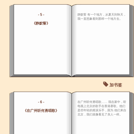
- 5 -
静默誓 有一个地方，从夏天到秋天，
我一直想象着到那样一个地方去。
《静默誓》
加书签
- 6 -
在广州听何勇唱歌…… 我在家中，听
电视上北京的歌手在香港赛歌。他们
《在广州听何勇唱歌》
是些年轻的摇滚乐手，因为 他们来自
北京，我们就像看见了亲人一样。