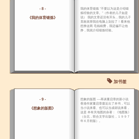
- 8 -
我的体育锻炼 “不要以为这是介绍锻
炼经验的文章。”（作者的儿子如是
《我的体育锻炼》
说） 我的文章还没有开头，我的儿子
竟敢就替我在电脑上划拉了！看来他
想挣这两 毛钱稿费，我还偏不让他
挣，我就介绍锻炼经验。
加书签
- 9 -
想象的版图 ----再谈董启章的新小说
香港作家董启章最近出了本书，可以
《想象的版图》
当小说来看、也可以当成胡说来看，
这是 本有关地图的杂著：《地图集》
（台北，联合文学出版社，１９９７
年６月初版）。