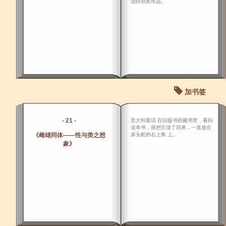
说特别奖作品。
加书签
- 21 -
意大利童话 在旧版书的藏书室，看到
这本书，就把它借了回来，一直放在
《雌雄同体――性与类之想
床头柜的右上角 上。
象》