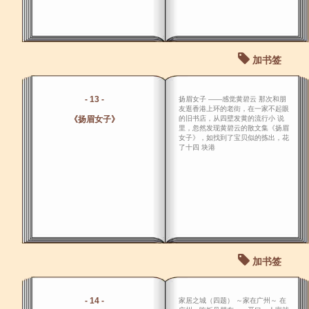
加书签
- 13 -
扬眉女子 ――感觉黄碧云 那次和朋
友逛香港上环的老街，在一家不起眼
《扬眉女子》
的旧书店，从四壁发黄的流行小 说
里，忽然发现黄碧云的散文集《扬眉
女子》，如找到了宝贝似的拣出，花
了十四 块港
加书签
- 14 -
家居之城（四题） ～家在广州～ 在