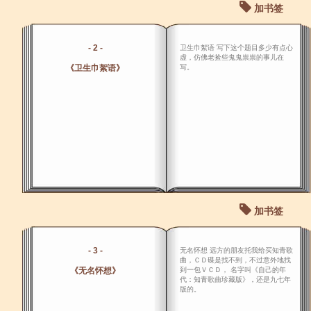
加书签
- 2 -
卫生巾絮语 写下这个题目多少有点心
虚，仿佛老捡些鬼鬼祟祟的事儿在
《卫生巾絮语》
写。
加书签
- 3 -
无名怀想 远方的朋友托我给买知青歌
曲，ＣＤ碟是找不到，不过意外地找
《无名怀想》
到一包ＶＣＤ， 名字叫《自己的年
代：知青歌曲珍藏版》，还是九七年
版的。