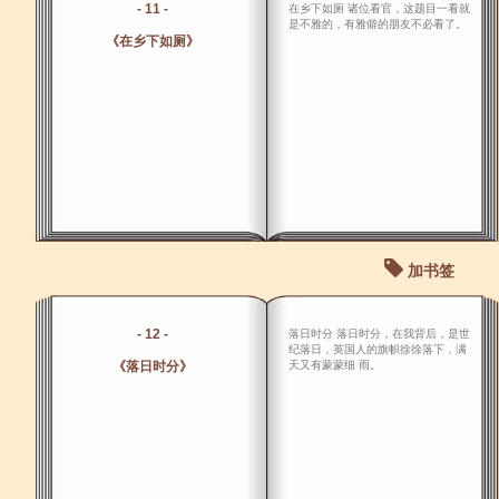
- 11 -
在乡下如厕 诸位看官，这题目一看就
是不雅的，有雅僻的朋友不必看了。
《在乡下如厕》
加书签
- 12 -
落日时分 落日时分，在我背后，是世
纪落日，英国人的旗帜徐徐落下，满
《落日时分》
天又有蒙蒙细 雨。