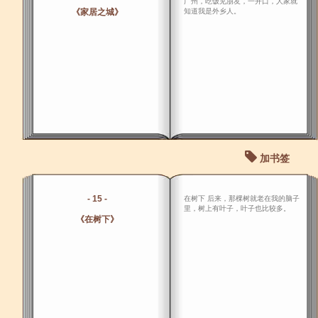
广州，吃饭见朋友，一开口，人家就
《家居之城》
知道我是外乡人。
加书签
- 15 -
在树下 后来，那棵树就老在我的脑子
里，树上有叶子，叶子也比较多。
《在树下》