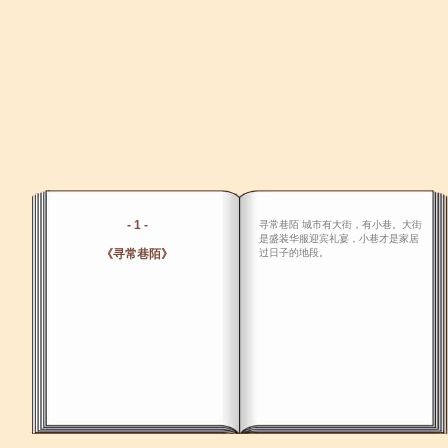
- 1 -
寻常巷陌 城市有大街，有小巷。大街
是盛装华服迎宾礼宴，小巷才是家居
《寻常巷陌》
过日子的地段。