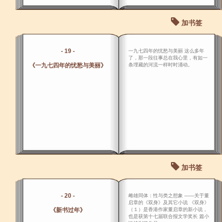
加书签
- 19 -
一九七四年的忧愁与美丽 这么多年
了，那一段往事总在我心里，有如一
《一九七四年的忧愁与美丽》
条埋藏的河流一样时时涌动。
加书签
- 20 -
雌雄同体：性与类之想象 ――关于董
启章的《双身》及其它小说 《双身》
《新书过年》
（１）是香港作家董启章的新小说，
也是获第十七届联合报文学奖长 篇小