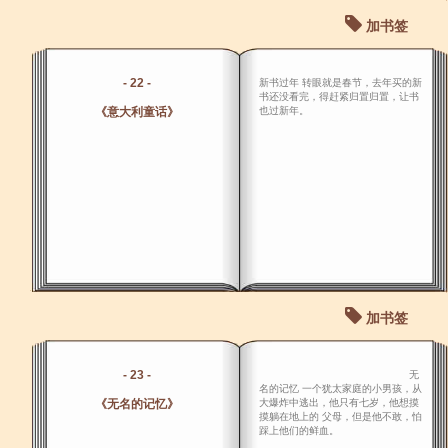
加书签
- 22 -
新书过年 转眼就是春节，去年买的新
书还没看完，得赶紧归置归置，让书
《意大利童话》
也过新年。
加书签
- 23 -
无
名的记忆 一个犹太家庭的小男孩，从
《无名的记忆》
大爆炸中逃出，他只有七岁，他想摸
摸躺在地上的 父母，但是他不敢，怕
踩上他们的鲜血。