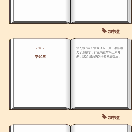
加书签
- 10 -
第九章 “喔！”蜜妮轻叫一声，手指给
刀子划破了，鲜血滴在苹果上晕开
第09章
来，赶紧 把受伤的手指放进嘴里。
加书签