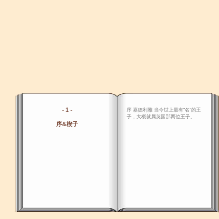
- 1 -
序 嘉德利雅 当今世上最有“名”的王
子，大概就属英国那两位王子。
序&楔子