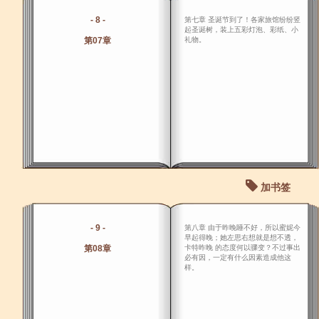
- 8 -
第七章 圣诞节到了！各家旅馆纷纷竖
起圣诞树，装上五彩灯泡、彩纸、小
第07章
礼物。
加书签
- 9 -
第八章 由于昨晚睡不好，所以蜜妮今
早起得晚；她左思右想就是想不透，
第08章
卡特昨晚 的态度何以骤变？不过事出
必有因，一定有什么因素造成他这
样。