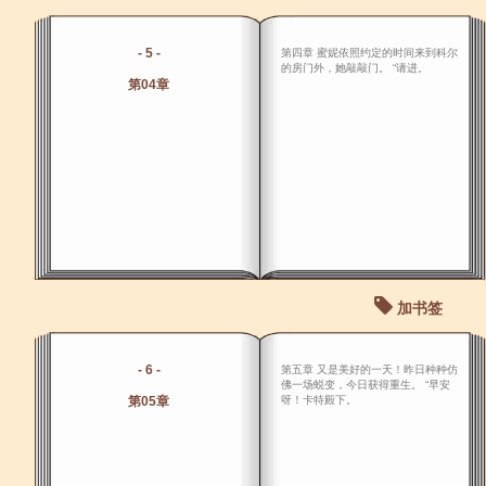
- 5 -
第四章 蜜妮依照约定的时间来到科尔
的房门外，她敲敲门。 “请进。
第04章
加书签
- 6 -
第五章 又是美好的一天！昨日种种仿
佛一场蜕变，今日获得重生。 “早安
第05章
呀！卡特殿下。