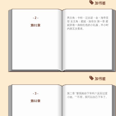
加书签
- 2 -
男主角：卡特・泛比诺・金・海帝亚
登 女主角：蜜妮・洛菲尔 第一章 蜜
第01章
妮穿着一身粉红色的小礼服，半小时
内第五次看表。
加书签
- 3 -
第二章 “要我抱你下车吗？反应过度
小姐。” “不用，我可以自己下车了。
第02章