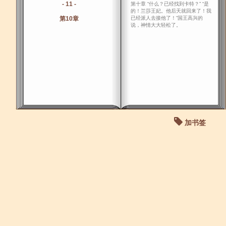
- 11 -
第十章 “什么？已经找到卡特？” “是
的！兰莎王妃。他后天就回来了！我
第10章
已经派人去接他了！”国王高兴的
说，神情大大轻松了。
加书签