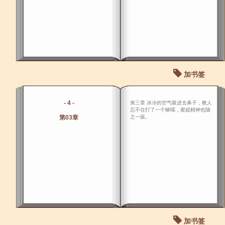
加书签
- 4 -
第三章 冰冷的空气吸进去鼻子，教人
忍不住打了一个哆嗦，蜜妮精神也随
第03章
之一振。
加书签