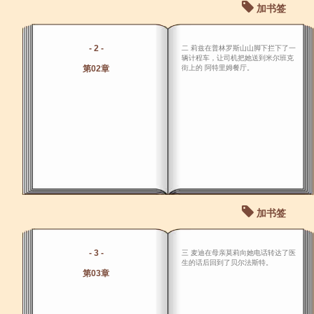
加书签
- 2 -
二 莉兹在普林罗斯山山脚下拦下了一
辆计程车，让司机把她送到米尔班克
第02章
街上的 阿特里姆餐厅。
加书签
- 3 -
三 麦迪在母亲莫莉向她电话转达了医
生的话后回到了贝尔法斯特。
第03章