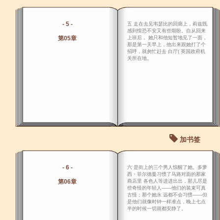
- 5 -
五 走在去见韦瑟比的回廊上，莉兹既
感到惶恐不安又有些期盼。自从回来
第05章
上班后， 她只和他短暂地见了一面，
那是第一天早上，他出来跟她打了个
招呼，就匆忙赶去 白厅( 英国政府机
关所在地。
加书签
- 6 -
六 是街上的三个男人惊醒了她。多萝
西・菲尔德曼习惯了马路对面的那家
第06章
商店里 各色人等进进出出，那儿尽是
些奇怪的年轻人――他们的装束可真
古怪；那个她永 远都不会习惯――但
是他们就像时钟一样准点，晚上七点
半的时候一切就都安静了。