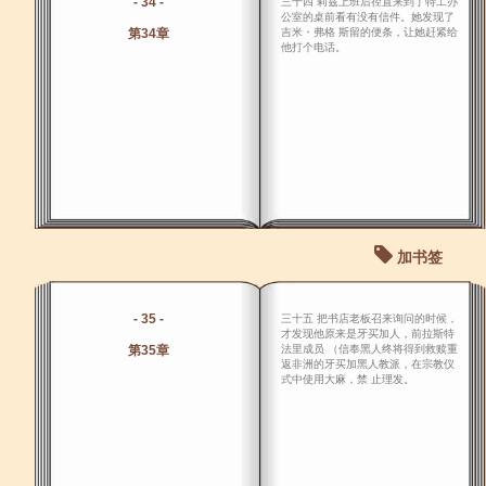
- 34 -
三十四 莉兹上班后径直来到了特工办
公室的桌前看有没有信件。她发现了
第34章
吉米・弗格 斯留的便条，让她赶紧给
他打个电话。
加书签
- 35 -
三十五 把书店老板召来询问的时候，
才发现他原来是牙买加人，前拉斯特
第35章
法里成员 （信奉黑人终将得到救赎重
返非洲的牙买加黑人教派，在宗教仪
式中使用大麻，禁 止理发。