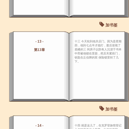
加书签
- 13 -
十三 今天轮到他关店门。因为是星期
四，他到七点半才熄灯，最后巡视了
第13章
底楼的三 间房子以防有人沉浸于书本
中而被他锁在里面，然后关紧前门，
钥匙在丘伯牌的双 保险锁里转了几
下。
加书签
- 14 -
十四 就是这儿了，在克罗登旅馆登记