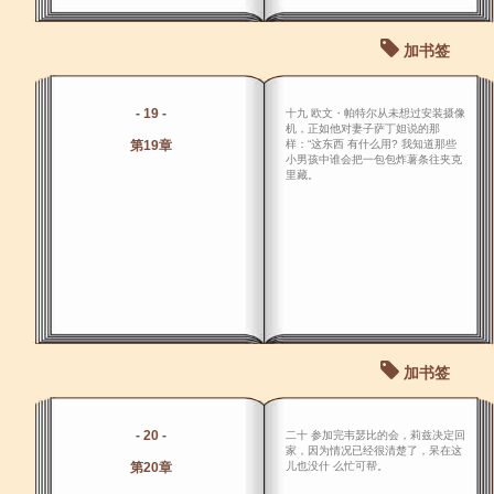
加书签
- 19 -
十九 欧文・帕特尔从未想过安装摄像
机，正如他对妻子萨丁妲说的那
第19章
样：“这东西 有什么用? 我知道那些
小男孩中谁会把一包包炸薯条往夹克
里藏。
加书签
- 20 -
二十 参加完韦瑟比的会，莉兹决定回
家，因为情况已经很清楚了，呆在这
第20章
儿也没什 么忙可帮。