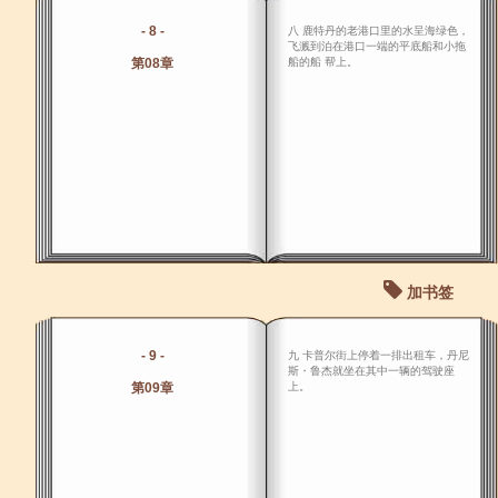
- 8 -
八 鹿特丹的老港口里的水呈海绿色，
飞溅到泊在港口一端的平底船和小拖
第08章
船的船 帮上。
加书签
- 9 -
九 卡普尔街上停着一排出租车，丹尼
斯・鲁杰就坐在其中一辆的驾驶座
第09章
上。