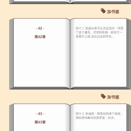
加书签
- 42 -
四十二 莉兹从来不认为迈克尔・拜恩
丁是个傻瓜，尽管利亚姆・欧菲兰一
第42章
直看不上他 这位过去的学生。
加书签
- 43 -
四十三 朱迪思・斯普拉特请了病假，
因此来找戴夫的是罗兹・拉夫。
第43章