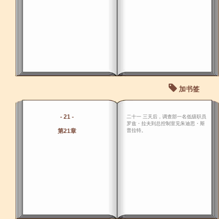
加书签
- 21 -
二十一 三天后，调查部一名低级职员
罗兹・拉夫到总控制室见朱迪思・斯
第21章
普拉特。