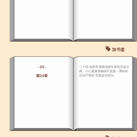
加书签
- 24 -
二十四 他异常谨慎地驱车来到沃金汉
姆，小心翼翼地确保不超速，犀利的
第24章
目光严密防 范着监控探头。