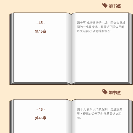
加书签
- 45 -
四十五 威斯敏斯特广场，国会大厦对
面的一小块绿地，是采访下院议员时
第45章
最受电视记 者青睐的场所。
加书签
- 46 -
四十六 真叫人印象深刻，走进杰弗
里・费恩办公室的时候莉兹这么想
第46章
着。