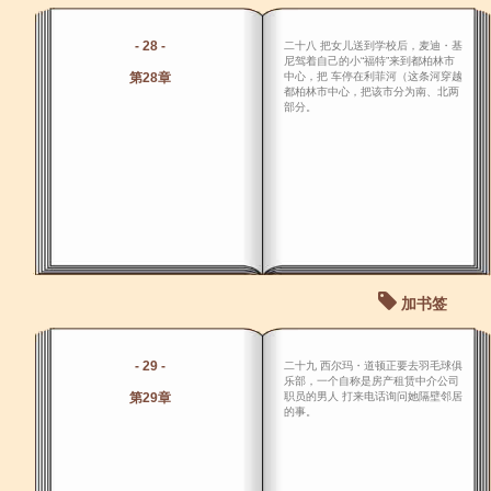
- 28 -
二十八 把女儿送到学校后，麦迪・基
尼驾着自己的小“福特”来到都柏林市
第28章
中心，把 车停在利菲河（这条河穿越
都柏林市中心，把该市分为南、北两
部分。
加书签
- 29 -
二十九 西尔玛・道顿正要去羽毛球俱
乐部，一个自称是房产租赁中介公司
第29章
职员的男人 打来电话询问她隔壁邻居
的事。