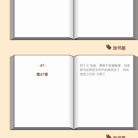
加书签
- 47 -
四十七 埃迪・摩根不想被解雇，但是
因为这将是五年中的第四次了，对此
第47章
他至少已经 习惯了。
加书签