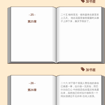
加书签
- 25 -
二十五 帕特里克・都布森将在家里呆
上几天。 他在花园里修剪紫藤时从梯
第25章
子上摔下来，腕关节骨折了。
加书签
- 26 -
二十六 对于那个英国人警告他的身份
已暴露一事，拉什德一无所知，而巴
第26章
什尔自己心 中的惊恐也丝毫没有表露
出来，虽然他已经对拉什德和另一个
同伙强调过不允许和 任何人联系。