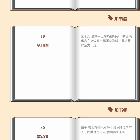
加书签
- 39 -
三十九 星期一上午晚些时候，莉兹约
佩吉在会议室一起喝杯咖啡，佩吉显
第39章
得活力十足。
加书签
- 40 -
四十 看来那辆汽车他非得处理掉不可
了，同时他也有点想除掉拉什德。
第40章