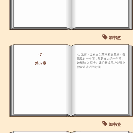
加书签
- 7 -
七 佩吉・金索文以前只和杰弗里・费
恩见过一次面，那是在大约一年前，
第07章
她刚加 入军情六处的新成员培训课上
他发表讲话的时候。
加书签