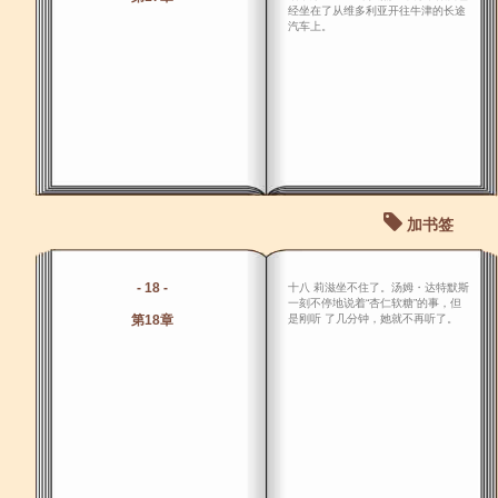
经坐在了从维多利亚开往牛津的长途
汽车上。
加书签
- 18 -
十八 莉滋坐不住了。汤姆・达特默斯
一刻不停地说着“杏仁软糖”的事，但
第18章
是刚听 了几分钟，她就不再听了。