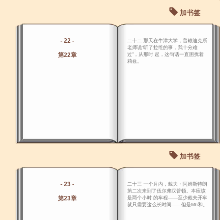
加书签
- 22 -
二十二 那天在牛津大学，普赖迪克斯
老师说“听了拉维的事，我十分难
第22章
过”，从那时 起，这句话一直困扰着
莉兹。
加书签
- 23 -
二十三 一个月内，戴夫・阿姆斯特朗
第二次来到了伍尔弗汉普顿。本应该
第23章
是两个小时 的车程――至少戴夫开车
就只需要这么长时间――但是M6和。