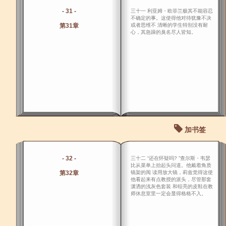
- 31 -
三十一 利亚姆・欧菲兰极其不能容忍
不确定的事。这使得他对待犹豫不决
第31章
或者思维不 清晰的学生特别没有耐
心，其急躁的臭名尽人皆知。
加书签
- 32 -
三十二 “还在怀疑吗? ”查尔斯・韦瑟
比从菜单上抬起头问道。他戴着角质
第32章
镜架的阅 读用放大镜，莉兹觉得这使
他看起来有点教授的派头，尽管那套
潇洒的浅灰色套装 和锃亮的皮鞋在教
师休息室里一定会显得格格不入。