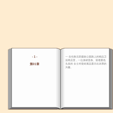
- 1 -
一 在伦敦北部摄政公园路上的精品卫
浴商店里，一位身材苗条、留着栗色
第01章
头发的 女士对瓷砖展品显示出浓厚的
兴趣。