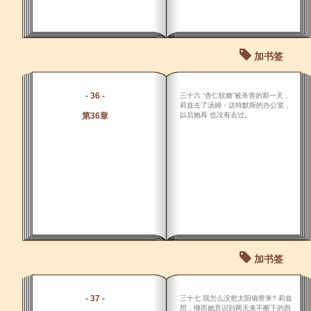
加书签
- 36 -
三十六 “杏仁软糖”被杀害的那一天，
莉兹去了汤姆・达特默斯的办公室，
第36章
以后她再 也没有去过。
加书签
- 37 -
三十七 我怎么没把太阳镜带来? 莉兹
想，继而她意识到两天来不断下的雨