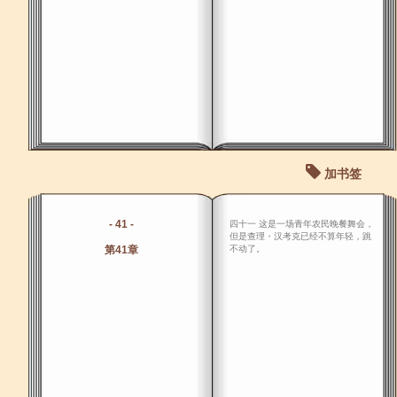
加书签
- 41 -
四十一 这是一场青年农民晚餐舞会，
但是查理・汉考克已经不算年轻，跳
第41章
不动了。