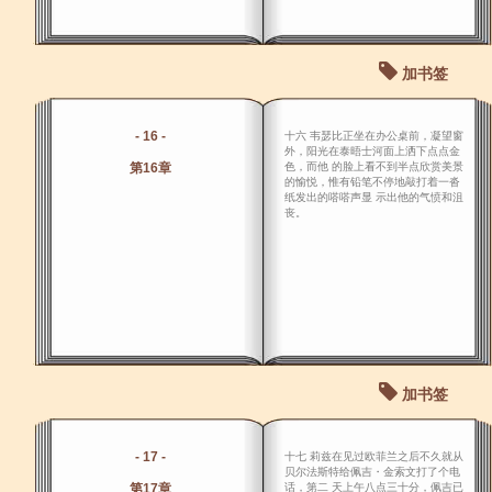
加书签
- 16 -
十六 韦瑟比正坐在办公桌前，凝望窗
外，阳光在泰晤士河面上洒下点点金
第16章
色，而他 的脸上看不到半点欣赏美景
的愉悦，惟有铅笔不停地敲打着一沓
纸发出的嗒嗒声显 示出他的气愤和沮
丧。
加书签
- 17 -
十七 莉兹在见过欧菲兰之后不久就从
贝尔法斯特给佩吉・金索文打了个电
第17章
话，第二 天上午八点三十分，佩吉已