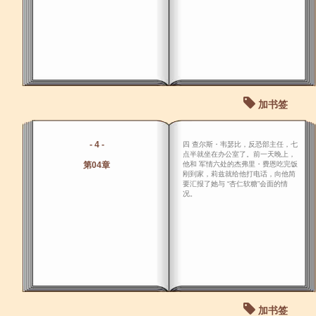
加书签
- 4 -
四 查尔斯・韦瑟比，反恐部主任，七
点半就坐在办公室了。前一天晚上，
第04章
他和 军情六处的杰弗里・费恩吃完饭
刚到家，莉兹就给他打电话，向他简
要汇报了她与 “杏仁软糖”会面的情
况。
加书签