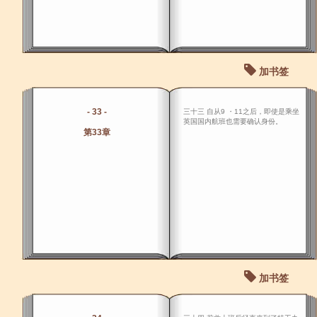
加书签
- 33 -
三十三 自从9 ・11之后，即使是乘坐
英国国内航班也需要确认身份。
第33章
加书签