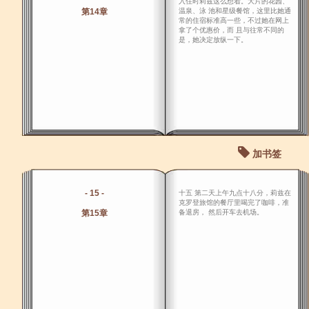
入住时莉兹这么想着。大片的花园、
第14章
温泉、泳 池和星级餐馆，这里比她通
常的住宿标准高一些，不过她在网上
拿了个优惠价，而 且与往常不同的
是，她决定放纵一下。
加书签
- 15 -
十五 第二天上午九点十八分，莉兹在
克罗登旅馆的餐厅里喝完了咖啡，准
第15章
备退房， 然后开车去机场。