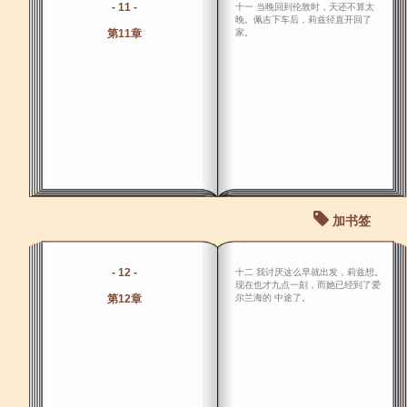
- 11 -
十一 当晚回到伦敦时，天还不算太
晚。佩吉下车后，莉兹径直开回了
第11章
家。
加书签
- 12 -
十二 我讨厌这么早就出发，莉兹想。
现在也才九点一刻，而她已经到了爱
第12章
尔兰海的 中途了。