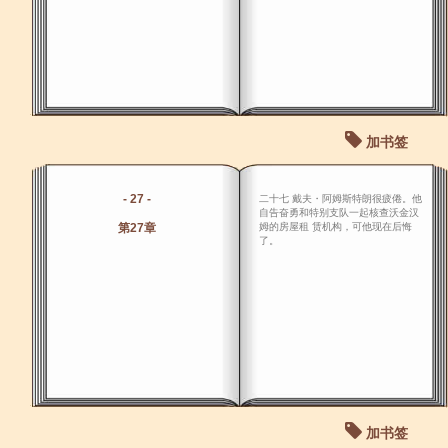
加书签
- 27 -
二十七 戴夫・阿姆斯特朗很疲倦。他
自告奋勇和特别支队一起核查沃金汉
第27章
姆的房屋租 赁机构，可他现在后悔
了。
加书签