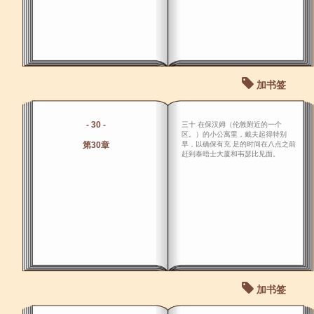
加书签
- 30 -
三十 在保汉姆（伦敦附近的一个
区。）的小公寓里，戴夫起得特别
第30章
早，以确保有充 足的时间在八点之前
赶到泰晤士大厦和韦瑟比见面。
加书签