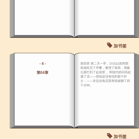
加书签
- 4 -
第四章 第二天一早，10点以前阿西
莉就吃完了早餐，整理了厨房，用吸
第04章
尘器打扫了起居室， 和纽约的问讯处
通了话――得知还没有找到那个护
士：――并且在电话里和琼妮聊了四
十分钟。
加书签