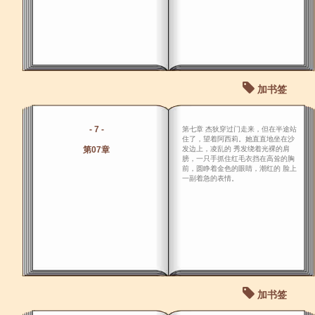
加书签
- 7 -
第七章 杰狄穿过门走来，但在半途站
住了，望着阿西莉。她直直地坐在沙
第07章
发边上，凌乱的 秀发绕着光裸的肩
膀，一只手抓住红毛衣挡在高耸的胸
前，圆睁着金色的眼睛，潮红的 脸上
一副着急的表情。
加书签