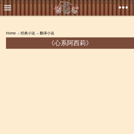
Home
经典小说
翻译小说
《心系阿西莉》