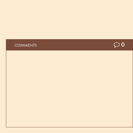
0
COMMENTS