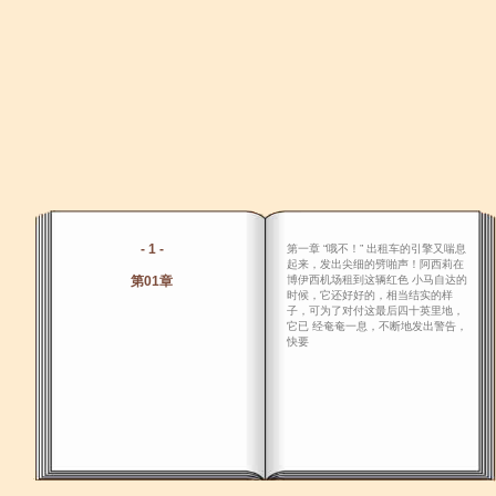
- 1 -
第一章 “哦不！” 出租车的引擎又喘息
起来，发出尖细的劈啪声！阿西莉在
第01章
博伊西机场租到这辆红色 小马自达的
时候，它还好好的，相当结实的样
子，可为了对付这最后四十英里地，
它已 经奄奄一息，不断地发出警告，
快要