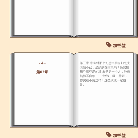
加书签
- 4 -
第三章 米奇对那个幻想中的有妇之夫
愤恨不已，是妒嫉在作祟吗？虽然猜
第03章
想乔琪亚爱的对 象是另一个人，他仍
然情不自禁…… “玫瑰，喔，乔姬，
你实在不用这样！这些玫瑰一定很
贵。
加书签