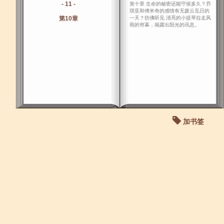
- 11 -
第十章 生命的秘密还能守侯多久？乔
琪亚和傅米奇的感情有无拨云见日的
第10章
一天？彷佛听见 清亮的小提琴拉走风
雨的帘幕，揭露出阳光的讯息。
加书签