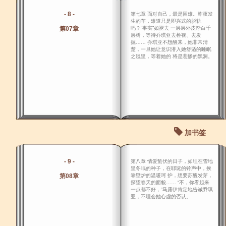
- 8 -
第七章 面对自己，最是困难。昨夜发
生的车，难道只是即兴式的脱轨
第07章
吗？“事实”如褪去 一层层外皮渐白千
层树，等待乔琪亚去检视、去发
掘…… 乔琪亚不想醒来，她非常清
楚，一旦她让意识潜入她舒适的睡眠
之毯里，等着她的 将是悲惨的黑洞。
加书签
- 9 -
第八章 情爱蛰伏的日子，如埋在雪地
里冬眠的种子，在耶诞的铃声中，挨
第08章
靠壁炉的温暖呵 护，想要苏醒发芽，
探望春天的面貌…… “不，你看起来
一点都不好，”马露伊肯定地告诫乔琪
亚，不理会她心虚的否认。