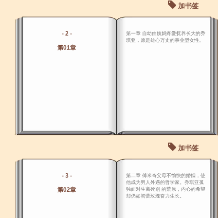
加书签
- 2 -
第一章 自幼由姨妈疼爱抚养长大的乔
琪亚，原是雄心万丈的事业型女性。
第01章
加书签
- 3 -
第二章 傅米奇父母不愉快的婚姻，使
他成为男人外遇的哲学家。乔琪亚孤
第02章
独面对生离死别 的荒原，内心的希望
却仍如初蕾玫瑰奋力生长。