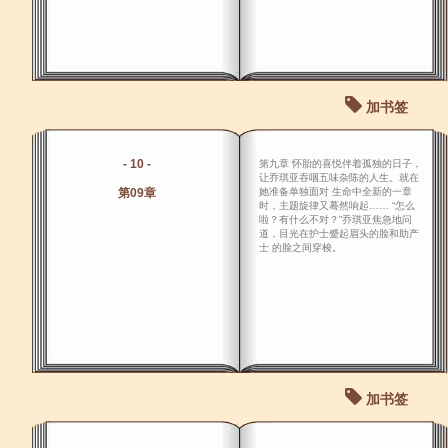
加书签
- 10 -
第九章 怀胎的喜悦伴着孤独的日子，
让乔琪亚吞咽五味杂陈的人生。就在
第09章
她准备单独面对 生命中全新的一章
时，主题旋律又蓦然响起…… “怎么
啦？有什么不对？”乔琪亚焦急地问
道，目光在护士蹙起眉头的脸和助产
士 的脸之间穿梭。
加书签