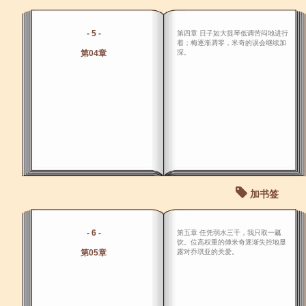
- 5 -
第四章 日子如大提琴低调苦闷地进行
着；梅逐渐凋零，米奇的误会继续加
第04章
深。
加书签
- 6 -
第五章 任凭弱水三千，我只取一瓤
饮。位高权重的傅米奇逐渐失控地显
第05章
露对乔琪亚的关爱。