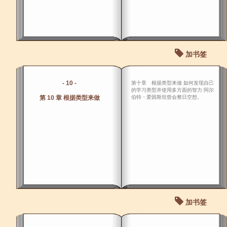
加书签
- 10 -
第十章 根据类型来做 如何发现自己
的学习类型并使用多方面的智力 阿尔
第 10 章 根据类型来做
伯特・爱因斯坦曾会整日空想。
加书签