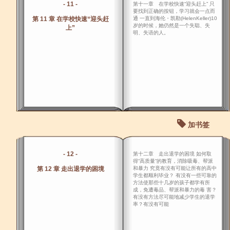
- 11 -
第十一章 在学校快速“迎头赶上” 只
要找到正确的按钮，学习就会一点而
第 11 章 在学校快速“迎头赶
通 一直到海伦・凯勒(HelenKeller)10
岁的时候，她仍然是一个失聪、失
上”
明、失语的人。
加书签
- 12 -
第十二章 走出退学的困境 如何取
得“高质量”的教育，消除吸毒、帮派
第 12 章 走出退学的困境
和暴力 究竟有没有可能让所有的高中
学生都顺利毕业？ 有没有一些可靠的
方法使那些十几岁的孩子都学有所
成，免遭毒品、帮派和暴力的毒 害？
有没有方法尽可能地减少学生的退学
率？有没有可能