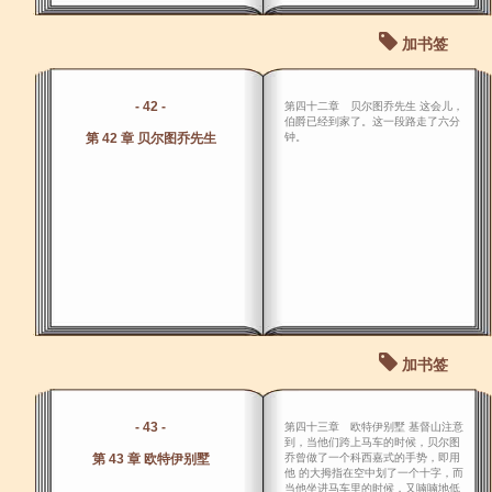
加书签
- 42 -
第四十二章 贝尔图乔先生 这会儿，
伯爵已经到家了。这一段路走了六分
第 42 章 贝尔图乔先生
钟。
加书签
- 43 -
第四十三章 欧特伊别墅 基督山注意
到，当他们跨上马车的时候，贝尔图
第 43 章 欧特伊别墅
乔曾做了一个科西嘉式的手势，即用
他 的大拇指在空中划了一个十字，而
当他坐进马车里的时候，又喃喃地低