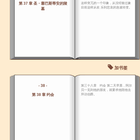
第 37 章 圣・塞巴斯蒂安的陵
这样突兀的一个印象，从没经验过象
目前这样从欢 乐到悲哀的急速转变。
墓
加书签
- 38 -
第三十八章 约会 第二天早晨，阿尔
贝一见到他的朋友，就要求他陪他去
第 38 章 约会
拜访伯爵。