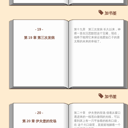
加书签
- 19 -
第十九章 第三次发病 长久以来，神
甫一直在沉思默想这个宝藏，现在，
第 19 章 第三次发病
他终于能用它来保证他爱如己子的唐
太斯的未来的幸福了。
加书签
- 20 -
第二十章 伊夫堡的坟场 借着从窗口
透进来的一线苍白微弱的光线，可以
第 20 章 伊夫堡的坟场
看到床上有一只平放着的粗布口袋，
在 这个大口袋里，直挺挺地躺着一个