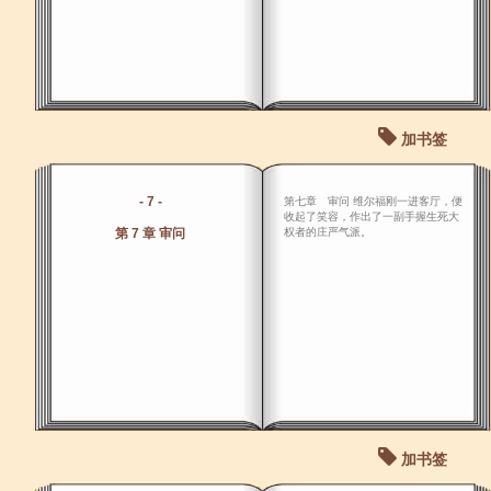
加书签
- 7 -
第七章 审问 维尔福刚一进客厅，便
收起了笑容，作出了一副手握生死大
第 7 章 审问
权者的庄严气派。
加书签