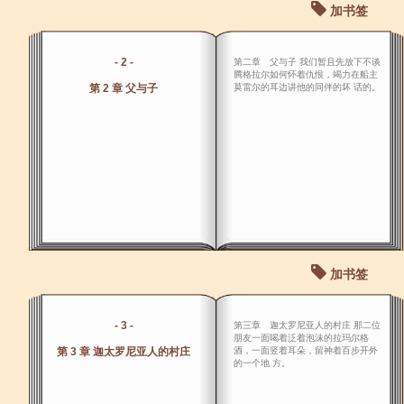
加书签
- 2 -
第二章 父与子 我们暂且先放下不谈
腾格拉尔如何怀着仇恨，竭力在船主
第 2 章 父与子
莫雷尔的耳边讲他的同伴的坏 话的。
加书签
- 3 -
第三章 迦太罗尼亚人的村庄 那二位
朋友一面喝着泛着泡沫的拉玛尔格
第 3 章 迦太罗尼亚人的村庄
酒，一面竖着耳朵，留神着百步开外
的一个地 方。