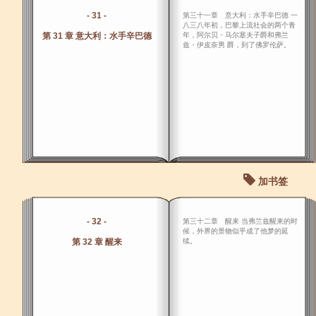
- 31 -
第三十一章 意大利：水手辛巴德 一
八三八年初，巴黎上流社会的两个青
第 31 章 意大利：水手辛巴德
年，阿尔贝・马尔塞夫子爵和弗兰
兹・伊皮奈男 爵，到了佛罗伦萨。
加书签
- 32 -
第三十二章 醒来 当弗兰兹醒来的时
候，外界的景物似乎成了他梦的延
第 32 章 醒来
续。