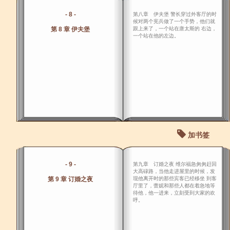
- 8 -
第八章 伊夫堡 警长穿过外客厅的时
候对两个宪兵做了一个手势，他们就
第 8 章 伊夫堡
跟上来了，一个站在唐太斯的 右边，
一个站在他的左边。
加书签
- 9 -
第九章 订婚之夜 维尔福急匆匆赶回
大高碌路，当他走进屋里的时候，发
第 9 章 订婚之夜
现他离开时的那些宾客已经移坐 到客
厅里了，蕾妮和那些人都在着急地等
待他，他一进来，立刻受到大家的欢
呼。