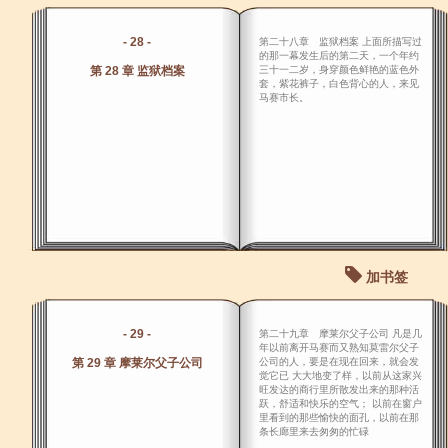
- 28 -
第二十八章 监狱档案 上面所描写过
的那一幕发生后的第二天，一个年约
第 28 章 监狱档案
三十一二岁，身穿颜色鲜艳的蓝色外
套，紫花裤子，白色背心的人，来见
马赛市长。
加书签
- 29 -
第二十九章 摩莱尔父子公司 凡是几
年以前离开马赛而又熟知莫雷尔父子
第 29 章 摩莱尔父子公司
公司的人，要是在现在回来，就会发
觉它已 大大地变了样，以前从这家兴
旺发达的商行里所散发出来的那种活
跃，舒适和快乐的空气； 以前在窗户
里看到的那些愉快的面孔，以前在那
条长廊里来去匆匆的忙碌