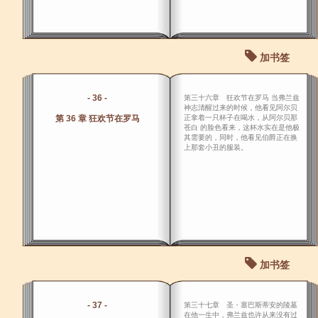
加书签
- 36 -
第三十六章 狂欢节在罗马 当弗兰兹
神志清醒过来的时候，他看见阿尔贝
第 36 章 狂欢节在罗马
正拿着一只杯子在喝水，从阿尔贝那
苍白 的脸色看来，这杯水实在是他极
其需要的，同时，他看见伯爵正在换
上那套小丑的服装。
加书签
- 37 -
第三十七章 圣・塞巴斯蒂安的陵墓
在他一生中，弗兰兹也许从来没有过