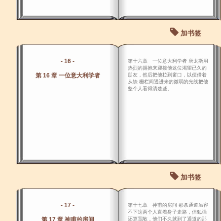
加书签
- 16 -
第十六章 一位意大利学者 唐太斯用
热烈的拥抱来迎接他这位渴望已久的
第 16 章 一位意大利学者
朋友，然后把他拉到窗口，以便借着
从铁 栅栏间透进来的微弱的光线把他
整个人看得清楚些。
加书签
- 17 -
第十七章 神甫的房间 那条通道虽容
不下这两个人直着身子走路，但勉强
第 17 章 神甫的房间
还算宽敞，他们不久就到了通道的那