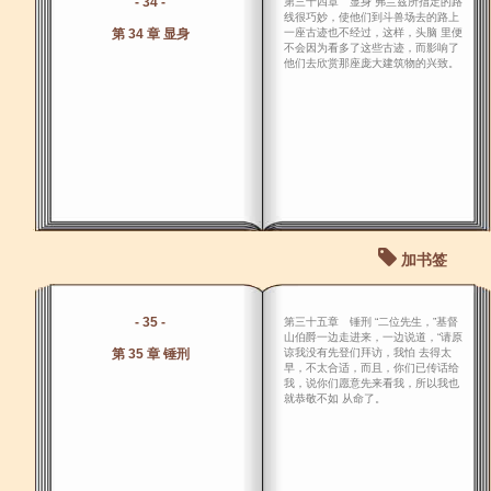
- 34 -
第三十四章 显身 弗兰兹所指定的路
线很巧妙，使他们到斗兽场去的路上
第 34 章 显身
一座古迹也不经过，这样，头脑 里便
不会因为看多了这些古迹，而影响了
他们去欣赏那座庞大建筑物的兴致。
加书签
- 35 -
第三十五章 锤刑 “二位先生，”基督
山伯爵一边走进来，一边说道，“请原
第 35 章 锤刑
谅我没有先登们拜访，我怕 去得太
早，不太合适，而且，你们已传话给
我，说你们愿意先来看我，所以我也
就恭敬不如 从命了。