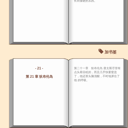
长而僵硬的东西。
加书签
- 21 -
第二十一章 狄布伦岛 唐太斯尽管有
点头晕目眩的，而且几乎快要窒息
第 21 章 狄布伦岛
了，他还算头脑清醒，不时地屏住了
他 的呼吸。