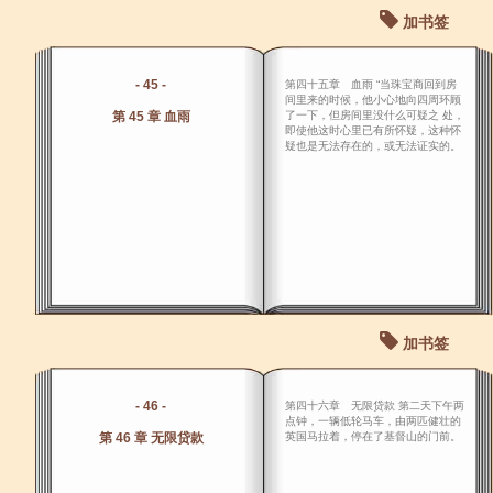
加书签
- 45 -
第四十五章 血雨 “当珠宝商回到房
间里来的时候，他小心地向四周环顾
第 45 章 血雨
了一下，但房间里没什么可疑之 处，
即使他这时心里已有所怀疑，这种怀
疑也是无法存在的，或无法证实的。
加书签
- 46 -
第四十六章 无限贷款 第二天下午两
点钟，一辆低轮马车，由两匹健壮的
第 46 章 无限贷款
英国马拉着，停在了基督山的门前。