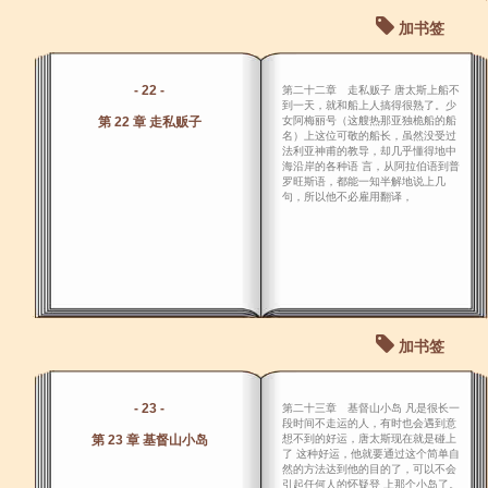
加书签
- 22 -
第二十二章 走私贩子 唐太斯上船不
到一天，就和船上人搞得很熟了。少
第 22 章 走私贩子
女阿梅丽号（这艘热那亚独桅船的船
名）上这位可敬的船长，虽然没受过
法利亚神甫的教导，却几乎懂得地中
海沿岸的各种语 言，从阿拉伯语到普
罗旺斯语，都能一知半解地说上几
句，所以他不必雇用翻译，
加书签
- 23 -
第二十三章 基督山小岛 凡是很长一
段时间不走运的人，有时也会遇到意
第 23 章 基督山小岛
想不到的好运，唐太斯现在就是碰上
了 这种好运，他就要通过这个简单自
然的方法达到他的目的了，可以不会
引起任何人的怀疑登 上那个小岛了。