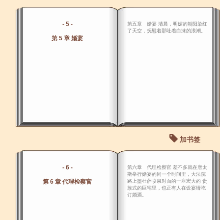
- 5 -
第五章 婚宴 清晨，明媚的朝阳染红
了天空，抚慰着那吐着白沫的浪潮。
第 5 章 婚宴
加书签
- 6 -
第六章 代理检察官 差不多就在唐太
斯举行婚宴的同一个时间里，大法院
第 6 章 代理检察官
路上墨杜萨喷泉对面的一座宏大的 贵
族式的巨宅里，也正有人在设宴请吃
订婚酒。