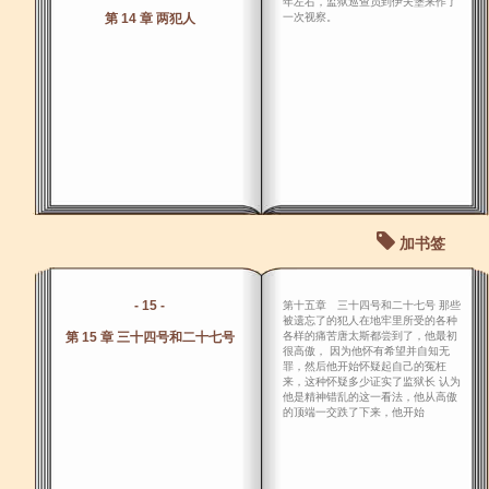
年左右，监狱巡查员到伊夫堡来作了
第 14 章 两犯人
一次视察。
加书签
- 15 -
第十五章 三十四号和二十七号 那些
被遗忘了的犯人在地牢里所受的各种
第 15 章 三十四号和二十七号
各样的痛苦唐太斯都尝到了，他最初
很高傲， 因为他怀有希望并自知无
罪，然后他开始怀疑起自己的冤枉
来，这种怀疑多少证实了监狱长 认为
他是精神错乱的这一看法，他从高傲
的顶端一交跌了下来，他开始