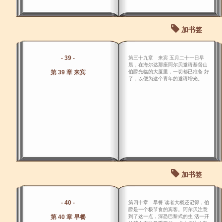
加书签
- 39 -
第三十九章 来宾 五月二十一日早
晨，在海尔达那座阿尔贝邀请基督山
第 39 章 来宾
伯爵光临的大厦里，一切都已准备 好
了，以便为这个青年的邀请增光。
加书签
- 40 -
第四十章 早餐 读者大概还记得，伯
爵是一个极节食的宾客。阿尔贝注意
第 40 章 早餐
到了这一点，深恐巴黎式的生 活一开