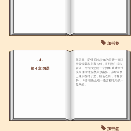
加书签
- 4 -
第四章 阴谋 腾格拉尔的眼睛一直随
着爱德蒙和美塞苔丝，直到他们消失
第 4 章 阴谋
在圣・尼古拉堡的一个拐角 处才回过
头来仔细地观察弗尔南多，弗尔南多
已经倒在椅子里，脸色苍白，浑身发
抖，卡德 鲁斯正在一边含糊地唱歌一
边喝酒。
加书签