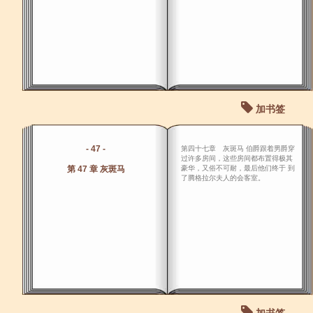
加书签
- 47 -
第四十七章 灰斑马 伯爵跟着男爵穿
过许多房间，这些房间都布置得极其
第 47 章 灰斑马
豪华，又俗不可耐，最后他们终于 到
了腾格拉尔夫人的会客室。
加书签