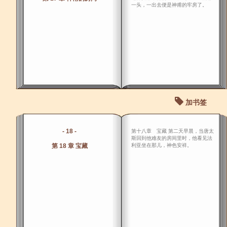
一头，一出去便是神甫的牢房了。
加书签
- 18 -
第十八章 宝藏 第二天早晨，当唐太
斯回到他难友的房间里时，他看见法
第 18 章 宝藏
利亚坐在那儿，神色安祥。