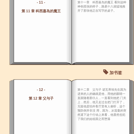
- 11 -
第十一章 科西嘉岛的魔王 看到这种
神色慌张的样子，路易十八就猛地推
第 11 章 科西嘉岛的魔王
开了那张他正在写字的桌子。
加书签
- 12 -
第十二章 父与子 诺瓦蒂埃先生因为
进来的人的确就是他，用他的眼睛一
第 12 章 父与子
直跟随着那仆人，一直看到他把 门关
上，然后，他又走过去把门打开了，
无疑他是怕外客厅里有人偷听，这个
预防倒并非没 用，因为，从茄曼的突
然退下这个行动上来看，他显然也犯
了我们的始祖因之而堕落