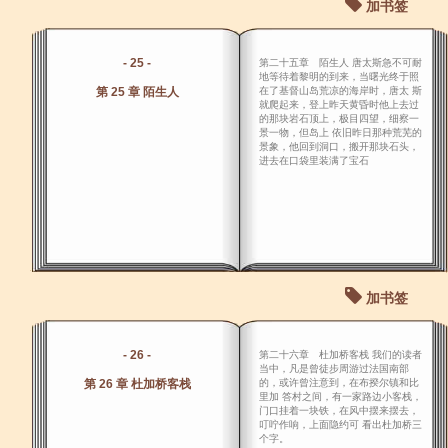
加书签
- 25 -
第二十五章 陌生人 唐太斯急不可耐
地等待着黎明的到来，当曙光终于照
第 25 章 陌生人
在了基督山岛荒凉的海岸时，唐太 斯
就爬起来，登上昨天黄昏时他上去过
的那块岩石顶上，极目四望，细察一
景一物，但岛上 依旧昨日那种荒芜的
景象，他回到洞口，搬开那块石头，
进去在口袋里装满了宝石
加书签
- 26 -
第二十六章 杜加桥客栈 我们的读者
当中，凡是曾徒步周游过法国南部
第 26 章 杜加桥客栈
的，或许曾注意到，在布揆尔镇和比
里加 答村之间，有一家路边小客栈，
门口挂着一块铁，在风中摆来摆去，
叮咛作响，上面隐约可 看出杜加桥三
个字。