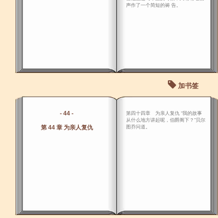
声作了一个简短的祷 告。
加书签
- 44 -
第四十四章 为亲人复仇 “我的故事
从什么地方讲起呢，伯爵阁下？”贝尔
第 44 章 为亲人复仇
图乔问道。