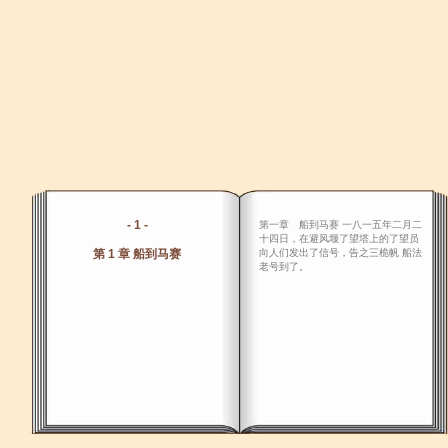
- 1 -
第一章 船到马赛 一八一五年二月二
十四日，在避风堰了望塔上的了望员
第 1 章 船到马赛
向人们发出了信号，告之三桅帆 船法
老号到了。