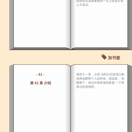
始就会在这最重要的一点上使这位客
人不高兴。
加书签
- 41 -
第四十一章 介绍 当阿尔贝发现只剩
他和伯爵两个人的时候，就说道：“伯
第 41 章 介绍
爵阁下，请允许我来领您参观 一下单
身汉的房间吧。