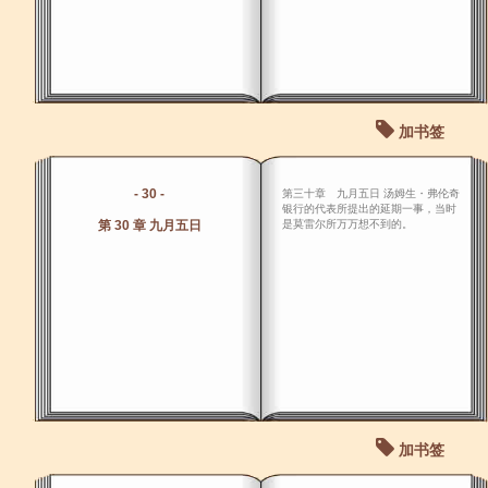
加书签
- 30 -
第三十章 九月五日 汤姆生・弗伦奇
银行的代表所提出的延期一事，当时
第 30 章 九月五日
是莫雷尔所万万想不到的。
加书签