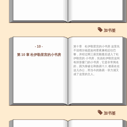
加书签
- 10 -
第十章 杜伊勒里宫的小书房 这里先
不说维尔福是如何星夜兼程赶往巴
第 10 章 杜伊勒里宫的小书房
黎，并经过两三座宫殿最后进入了杜
伊勒宫的 小书房，先说杜伊勒宫这间
有拱形窗门的小书房，它是非常闻名
的，因为拿破仑和路易十八 都喜欢在
这儿办公，而当今的路易・菲力浦又
成了这里的主人。
加书签