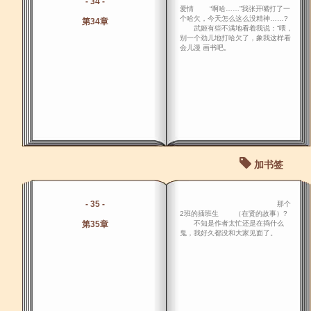
- 34 -
爱情 “啊哈……”我张开嘴打了一
个哈欠，今天怎么这么没精神……?
第34章
武姬有些不满地看着我说：“喂，
别一个劲儿地打哈欠了，象我这样看
会儿漫 画书吧。
加书签
- 35 -
那个
2班的插班生 （在贤的故事）?
第35章
不知是作者太忙还是在捣什么
鬼，我好久都没和大家见面了。