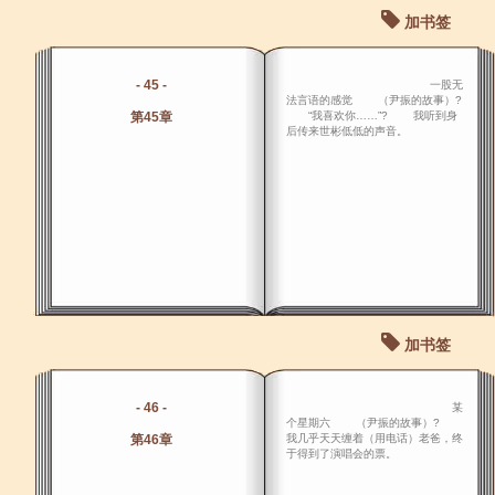
加书签
- 45 -
一股无
法言语的感觉 （尹振的故事）?
第45章
“我喜欢你……”? 我听到身
后传来世彬低低的声音。
加书签
- 46 -
某
个星期六 （尹振的故事）?
第46章
我几乎天天缠着（用电话）老爸，终
于得到了演唱会的票。