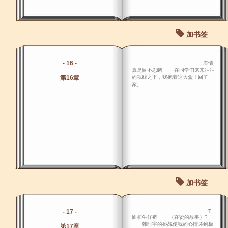
加书签
- 16 -
表情
真是目不忍睹 在同学们来来往往
第16章
的视线之下，我抱着这大盒子回了
家。
加书签
- 17 -
T
恤和牛仔裤 （在贤的故事）?
韩时宇的挑战使我的心情坏到极
第17章