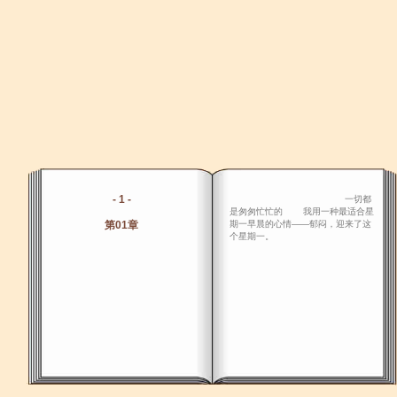
- 1 -
一切都
是匆匆忙忙的 我用一种最适合星
第01章
期一早晨的心情――郁闷，迎来了这
个星期一。