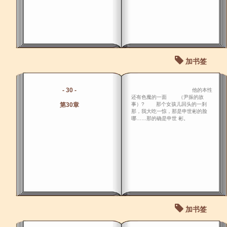
加书签
- 30 -
他的本性
还有色魔的一面 （尹振的故
第30章
事）? 那个女孩儿回头的一刹
那，我大吃一惊，那是申世彬的脸
哪……那的确是申世 彬。
加书签