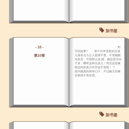
加书签
- 10 -
时
宇的故事? 那个叫申世彬的女孩
第10章
儿真有点儿让人捉摸不透。不管她眼
光多高，可我那么追 她，她还是无动
于衷，哪有这种女孩儿！而且还是象
我这样的美少年穷追不舍呢！ ?
或许她真的很有心计，不过她又好象
压根就不喜欢我。
加书签