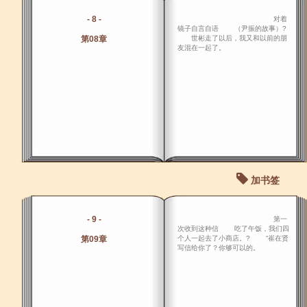
- 8 -
对着
镜子自言自语 （尹振的故事）?
第08章
世彬走了以后，我又和以前的朋
友混在一起了。
加书签
- 9 -
第一
次收到这种信 吃了午饭，我们四
第09章
个人一起去了小商店。? “崔在贤
写信给你了？你够可以的。