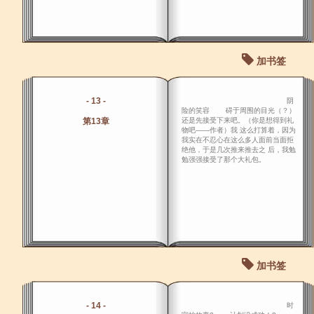
加书签
- 13 -
阴
险的笑容 碍于周围的目光（？）
第13章
还是先接受下来吧。（你是想得到礼
物吧――作者）我 这么打算着，因为
我实在不忍心在这么多人面前当面拒
绝他，于是几次推来推去之 后，我勉
勉强强接受了那个大礼包。
加书签
- 14 -
时