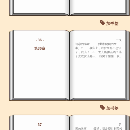
加书签
- 36 -
一次
初恋的感觉 （世彬妈妈的故
第36章
事）? 事实上，我曾经也不想活
了，我儿子，不，女儿能体会吗？儿
子变成女儿那天， 我哭了整整一夜。
加书签
- 37 -
尹
振的故事 最近，我发现世彬爱发