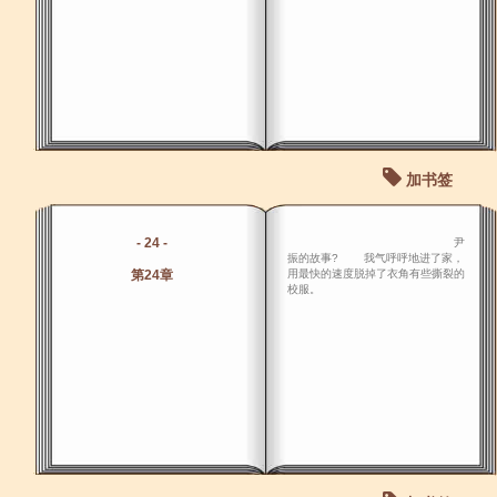
加书签
- 24 -
尹
振的故事? 我气呼呼地进了家，
第24章
用最快的速度脱掉了衣角有些撕裂的
校服。