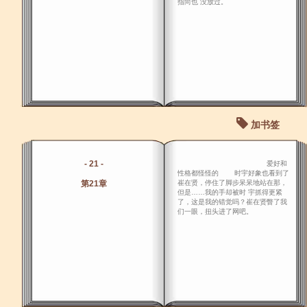
指向也 没放过。
加书签
- 21 -
爱好和
性格都怪怪的 时宇好象也看到了
第21章
崔在贤，停住了脚步呆呆地站在那，
但是……我的手却被时 宇抓得更紧
了，这是我的错觉吗？崔在贤瞥了我
们一眼，扭头进了网吧。