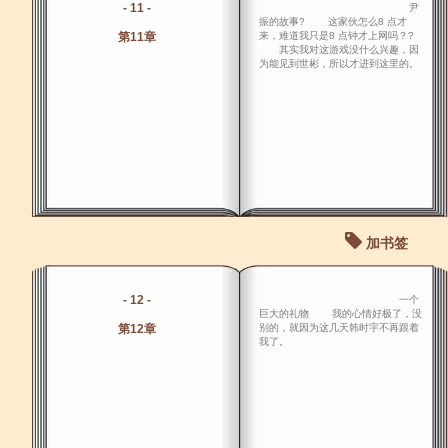
- 11 -
尹
振的故事? 这家伙怎么8 点才
第11章
来，难道我只是8 点钟才上网吗？?
其实我对这游戏没什么兴趣，因
为能见到世彬，所以才进到这里的。
加书签
- 12 -
一个
巨大的礼物 我的心情好极了，没
第12章
别的，就因为这几天韩时宇不再跟着
我了。