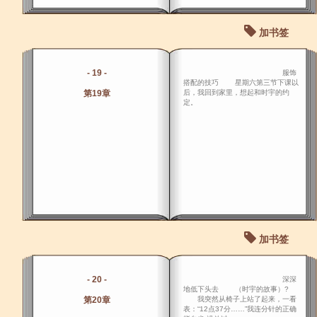
加书签
- 19 -
服饰
搭配的技巧 星期六第三节下课以
第19章
后，我回到家里，想起和时宇的约
定。
加书签
- 20 -
深深
地低下头去 （时宇的故事）?
第20章
我突然从椅子上站了起来，一看
表：“12点37分……”我连分针的正确