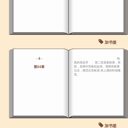
加书签
- 4 -
他
真的很反常 第二堂是家政课，突
第04章
然，老师叫世彬站起来。我朝世彬看
过去，模范生世彬居 然上课的时候睡
觉。
加书签