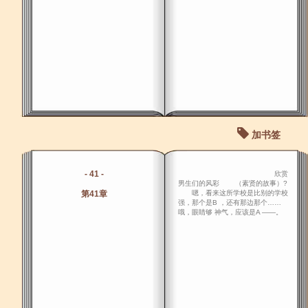
加书签
- 41 -
欣赏
男生们的风彩 （素贤的故事）?
第41章
嗯，看来这所学校是比别的学校
强，那个是B ，还有那边那个……
哦，眼睛够 神气，应该是A ――。