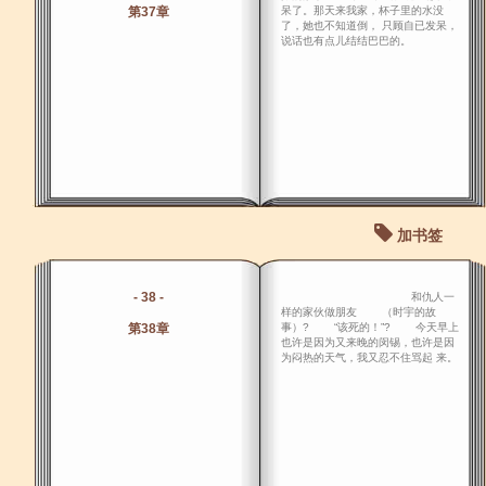
第37章
呆了。那天来我家，杯子里的水没
了，她也不知道倒， 只顾自已发呆，
说话也有点儿结结巴巴的。
加书签
- 38 -
和仇人一
样的家伙做朋友 （时宇的故
第38章
事）? “该死的！”? 今天早上
也许是因为又来晚的闵锡，也许是因
为闷热的天气，我又忍不住骂起 来。