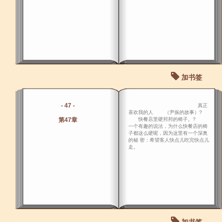
加书签
- 47 -
真正
喜欢我的人 （尹振的故事）?
第47章
快餐店里硬邦邦的椅子。?
一个有趣的说法，为什么快餐店的椅
子都这么硬呢，因为这里有一个深奥
的秘 密：希望客人快点儿吃完快点儿
走。
加书签