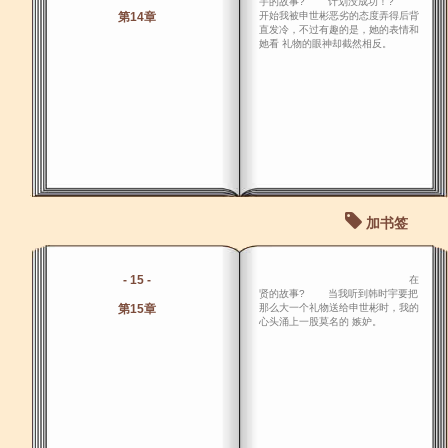
宇的故事? 计划没成功！?
第14章
开始我被申世彬恶劣的态度弄得后背
直发冷，不过有趣的是，她的表情和
她看 礼物的眼神却截然相反。
加书签
- 15 -
在
贤的故事? 当我听到韩时宇要把
第15章
那么大一个礼物送给申世彬时，我的
心头涌上一股莫名的 嫉妒。