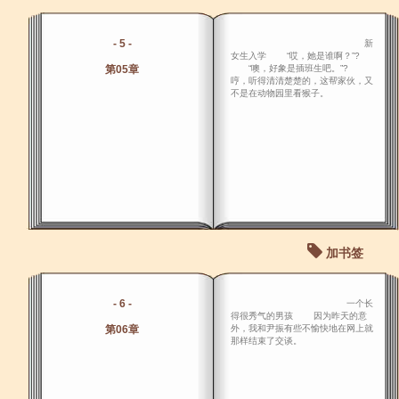
- 5 -
新
女生入学 “哎，她是谁啊？”?
第05章
“噢，好象是插班生吧。”?
哼，听得清清楚楚的，这帮家伙，又
不是在动物园里看猴子。
加书签
- 6 -
一个长
得很秀气的男孩 因为昨天的意
第06章
外，我和尹振有些不愉快地在网上就
那样结束了交谈。