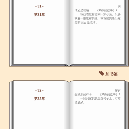
- 31 -
实
话还是谎话 （尹振的故事）?
第31章
我拉着世彬进到一家小店。只要
我看一眼世彬的脸，我就能判断出这
是实话还 是谎话。
加书签
- 32 -
穿女
生校服的样子 （尹振的故事）?
第32章
一回到家我就坐在椅子上，盯着
墙发呆。