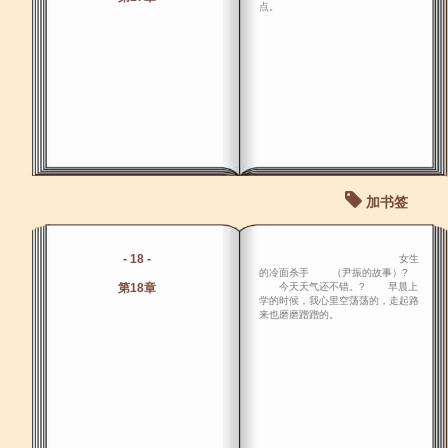
点。
加书签
- 18 -
女生
的冷面杀手 （尹振的故事）?
第18章
今天天气还不错。? 早晨上
学的时候，我心里空荡荡的，走起路
来也磨磨蹭蹭的。