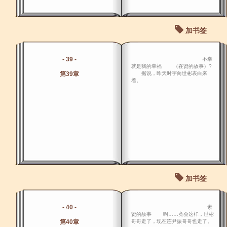
加书签
- 39 -
不幸
就是我的幸福 （在贤的故事）?
第39章
据说，昨天时宇向世彬表白来
着。
加书签
- 40 -
素
贤的故事 啊……竟会这样，世彬
第40章
哥哥走了，现在连尹振哥哥也走了。