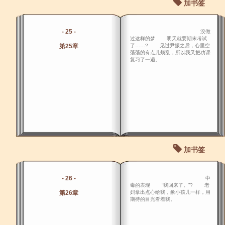
加书签
- 25 -
没做
过这样的梦 明天就要期末考试
第25章
了……? 见过尹振之后，心里空
荡荡的有点儿烦乱，所以我又把功课
复习了一遍。
加书签
- 26 -
中
毒的表现 “我回来了。”? 老
第26章
妈拿出点心给我，象小孩儿一样，用
期待的目光看着我。