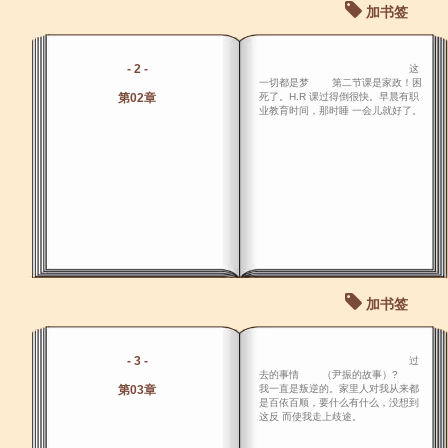
加书签
- 2 -
这
一切都是梦 第二节课是家政！困
第02章
死了。H.R 课过得倒很快。早晨有职
业教育时间，那时睡 一会儿就好了。
加书签
- 3 -
过
去的事情 （尹振的故事）?
第03章
我一直是叛逆的。家里人对我从来都
是百依百顺，要什么有什么，没想到
这反 而使我走上歧途。