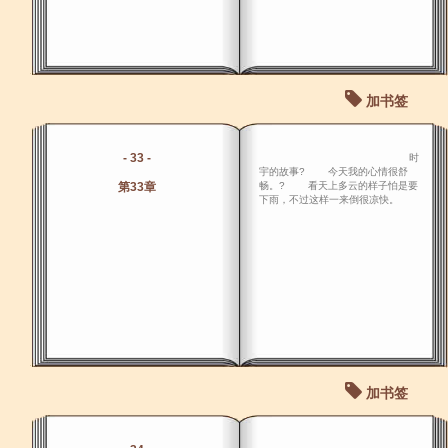
加书签
- 33 -
时
宇的故事? 今天我的心情很舒
第33章
畅。? 看天上多云的样子怕是要
下雨，不过这样一来倒很凉快。
加书签