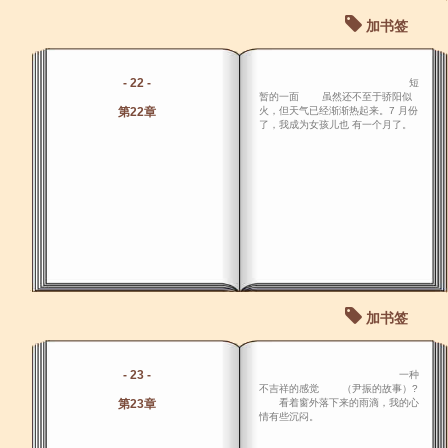
加书签
- 22 -
短
暂的一面 虽然还不至于骄阳似
第22章
火，但天气已经渐渐热起来。7 月份
了，我成为女孩儿也 有一个月了。
加书签
- 23 -
一种
不吉祥的感觉 （尹振的故事）?
第23章
看着窗外落下来的雨滴，我的心
情有些沉闷。