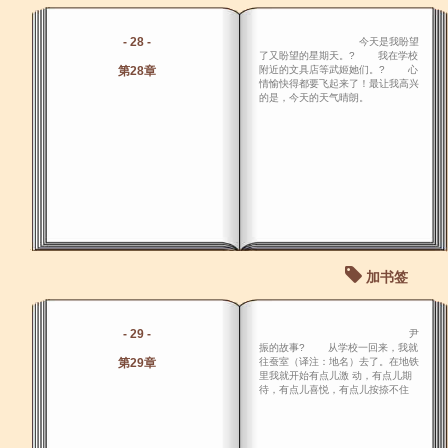
- 28 -
今天是我盼望
了又盼望的星期天。? 我在学校
第28章
附近的文具店等武姬她们。? 心
情愉快得都要飞起来了！最让我高兴
的是，今天的天气晴朗。
加书签
- 29 -
尹
振的故事? 从学校一回来，我就
第29章
往蚕室（译注：地名）去了。在地铁
里我就开始有点儿激 动，有点儿期
待，有点儿喜悦，有点儿按捺不住