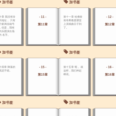
加书签
加书签
惯的生活 条件作
标准，这种环境
已经好得没话说
了。
- 11 -
- 12 -
十章 我没有珍
第十一章 哈佛奎
的地址， 只有
肯布希教授课堂
个邮局信箱号
第11章
上演戏曲日子到
第12章
，但是，我有
了。
的乐团演出场
的 名字。
加书签
加书签
- 15 -
- 16 -
十四章 降落的
第十五章 呃， 就
况还不错。
这样，我们种起
第15章
棉花。
第16章
加书签
加书签