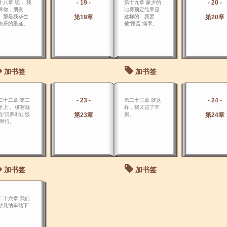
- 19 -
- 20 -
十八章 呃， 我
第十九章 蒙夕的
诉你，朋友
比赛预定结果是
―那是我毕生
第19章
这样的：我要
第20章
快乐的重逢。
被“屎蛋”痛宰。
加书签
加书签
- 23 -
- 24 -
二十二章 第二
第二十三章 就这
早上， 棋赛就
样，我又进了牢
在“贝弗利山饭
第23章
房。
第24章
”举行。
加书签
加书签
二十六章 我们
沙凡纳车站下
。