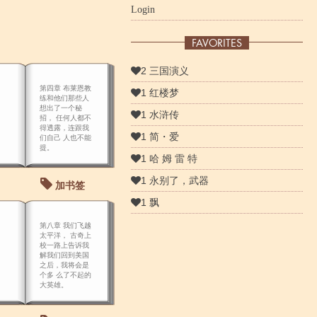
Login
FAVORITES
2 三国演义
第四章 布莱恩教
1 红楼梦
练和他们那些人
想出了一个秘
1 水浒传
招， 任何人都不
得透露，连跟我
1 简・爱
们自己 人也不能
提。
1 哈 姆 雷 特
1 永别了，武器
加书签
1 飘
第八章 我们飞越
太平洋， 古奇上
校一路上告诉我
解我们回到美国
之后，我将会是
个多 么了不起的
大英雄。