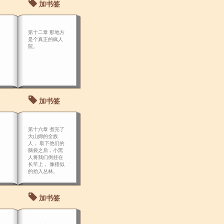
加书签
第十二章 那地方
是个真正的疯人
院。
加书签
第十六章 煮完了
大山姆的全族
人， 取下他们的
脑袋之后，小黑
人将我们倒挂在
长竿上， 像猪似
的抬入丛林。
加书签