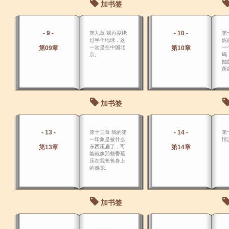
加书签
- 9 -
- 10 -
第九章 我再度绕
第
过半个地球，这
妮
第09章
一次是在中国北
第10章
一
京。
码
她
所
加书签
- 13 -
- 14 -
第十三章 我的第
第
一印象是被什么
情
第13章
东西压扁了，可
第14章
能就像那些香蕉
压在我爸爸身上
的感觉。
加书签