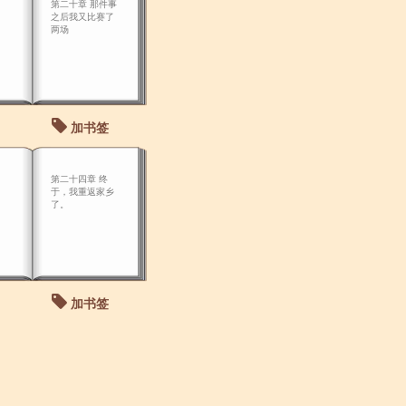
第二十章 那件事
之后我又比赛了
两场
加书签
第二十四章 终
于，我重返家乡
了。
加书签