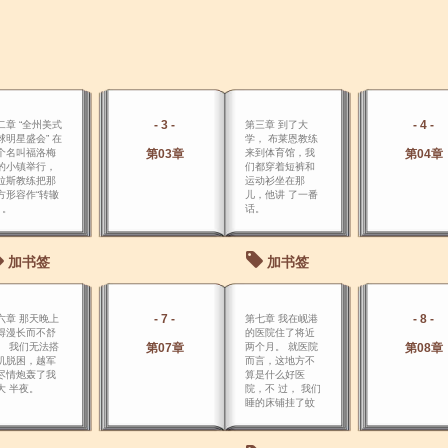
- 3 -
- 4 -
二章 “全州美式
第三章 到了大
球明星盛会” 在
学， 布莱恩教练
个名叫福洛梅
第03章
来到体育馆，我
第04章
的小镇举行，
们都穿着短裤和
拉斯教练把那
运动衫坐在那
方形容作“转辙
儿，他讲 了一番
 。
话。
加书签
加书签
- 7 -
- 8 -
六章 那天晚上
第七章 我在岘港
得漫长而不舒
的医院住了将近
。 我们无法搭
第07章
两个月。 就医院
第08章
机脱困，越军
而言，这地方不
尽情炮轰了我
算是什么好医
大 半夜。
院，不 过， 我们
睡的床铺挂了蚊
帐，而且，木条
地板每天清扫两
次，以我已经习