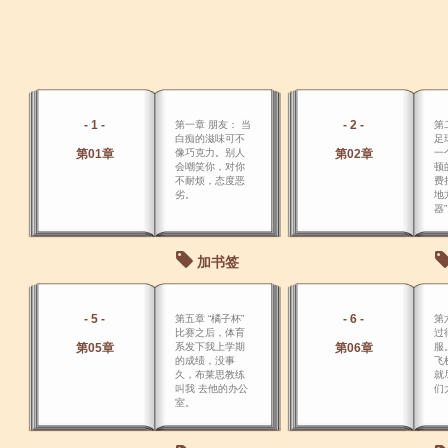
- 1 -
- 2 -
第一章 朋友： 当
第
白痴的滋味可不
足
第01章
像巧克力。别人
第02章
一
会嘲笑你，对你
顿
不耐烦，态度恶
费
劣。
地
器”
加书签
- 5 -
- 6 -
第五章 “橘子杯”
第
比赛之后，体育
过
第05章
系发下我上学期
第06章
服
的成绩，没事
飞
久，布莱思教练
就
叫我 去他的办公
们
室。