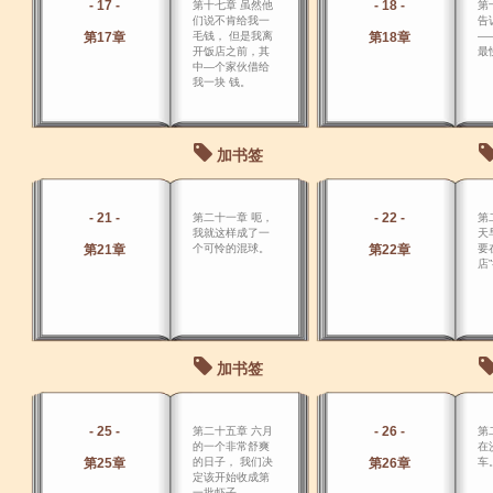
- 17 -
- 18 -
第十七章 虽然他
第
们说不肯给我一
告
第17章
毛钱， 但是我离
第18章
―
开饭店之前，其
最
中―个家伙借给
我一块 钱。
加书签
- 21 -
- 22 -
第二十一章 呃，
第
我就这样成了一
天
第21章
个可怜的混球。
第22章
要
店
加书签
- 25 -
- 26 -
第二十五章 六月
第
的一个非常舒爽
在
第25章
的日子， 我们决
第26章
车
定该开始收成第
一批虾子。