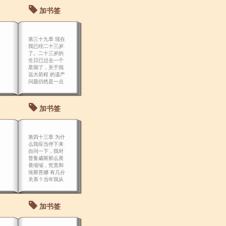
加书签
第三十九章 现在
我已经二十三岁
了。二十三岁的
生日已过去一个
星期了，关于我
远大前程 的遗产
问题仍然是一点
消息也没有。
加书签
第四十三章 为什
么我应当停下来
自问一下，我对
普鲁威斯那么畏
畏缩缩，究竟和
埃斯苔娜 有几分
关系？当年我从
新门监狱出来，
把在监狱中染上
的灰尘去掉后才
加书签
到驿站接埃 斯苔
娜，这是一种心
情；而现在在骄