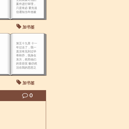
案件进行审理，
只是有必 要先送
信通知当年他被
关押的监狱船，
来一位知道他案
情的狱吏，证明
加书签
他当时越狱 的情
况。
第五十九章 十一
年过去了，我一
直没有见到过毕
蒂和乔，我身在
东方，然而他们
的音容笑 貌仍然
活在我的思想之
中。
加书签
0