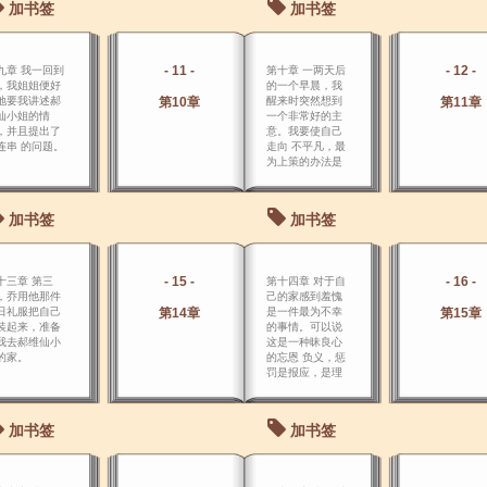
加书签
加书签
- 11 -
- 12 -
九章 我一回到
第十章 一两天后
，我姐姐便好
的一个早晨，我
地要我讲述郝
第10章
醒来时突然想到
第11章
仙小姐的情
一个非常好的主
，并且提出了
意。我要使自己
连串 的问题。
走向 不平凡，最
为上策的办法是
去找毕蒂，学会
她所知道的一切
东西为自己所
加书签
加书签
用。
- 15 -
- 16 -
十三章 第三
第十四章 对于自
，乔用他那件
己的家感到羞愧
日礼服把自己
第14章
是一件最为不幸
第15章
装起来，准备
的事情。可以说
我去郝维仙小
这是一种昧良心
的家。
的忘恩 负义，惩
罚是报应，是理
所应得的，但不
管怎样，我敢保
证，这是一件很
加书签
加书签
不幸的事 情。