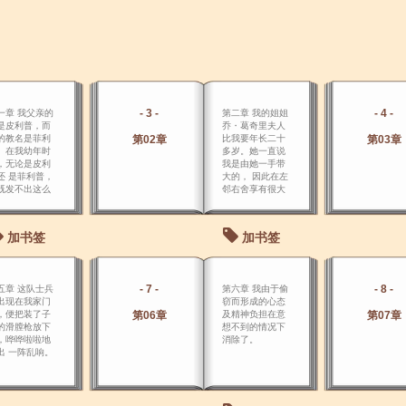
- 3 -
- 4 -
一章 我父亲的
第二章 我的姐姐
是皮利普，而
乔・葛奇里夫人
的教名是菲利
第02章
比我要年长二十
第03章
。在我幼年时
多岁。她一直说
，无论是皮利
我是由她一手带
还 是菲利普，
大的， 因此在左
既发不出这么
邻右舍享有很大
的音节，又咬
名气，倍受夸
不清，只能发
奖。
皮普。
加书签
加书签
- 7 -
- 8 -
五章 这队士兵
第六章 我由于偷
出现在我家门
窃而形成的心态
，便把装了子
第06章
及精神负担在意
第07章
的滑膛枪放下
想不到的情况下
，哗哗啦啦地
消除了。
出 一阵乱响。