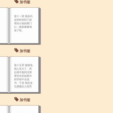
加书签
第十一章 我在约
定的时间到了郝
维仙小姐的家门
口，犹犹豫豫地
按了铃。
加书签
第十五章 慢慢地
我人长大了，所
以再不能到沃甫
赛先生的姑婆办
的学校中去读
书，于是 我在这
位愚蠢女人指导
下的学习便告一
段落。
加书签