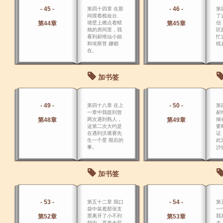
- 45 -
- 46 -
第四十四章 在那
第
间摆着梳妆台、
了
第44章
墙壁上燃点着蜡
第45章
信
烛的房间里，我
区
看到郝维仙小姐
忙
和埃斯苔 娜都
线
在。
加书签
- 49 -
- 50 -
第四十八章 在上
第
一章中我提到曾
郝
第48章
两次遇到熟人，
第49章
揣
这第二次大约是
要
在遇到沃甫赛先
证
生一个星 期后的
此
事。
沙
加书签
- 53 -
- 54 -
第五十二章 我口
第
袋中装着那张支
一
第52章
票离开了小不列
第53章
我
颠街，直接去司
走