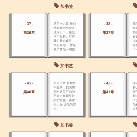
富
加书签
我
- 37 -
- 38 -
第三十六章 赫伯
第
特和我的情况正
星
第36章
江河日下，越发
第37章
的
不可收拾。尽管
在
我们检查账目、
温
留有余地， 并采
斯
取了其他一切措
下
施，可债务却越
下
发增加了。
拜
加书签
- 41 -
- 42 -
第四十章 从睡梦
第
中醒来，我便想
特
第40章
到对这位可怕的
第41章
斯
不速之客得采取
我
防护措施，要尽
了
全力保 证他的安
他
全。
表
和
静
加书签