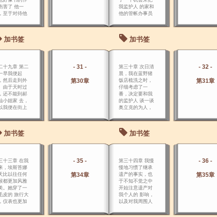
伤害了 他一
我监护人 的家和
，至于对待他
他的管帐办事员
熟悉的人自然
的家作一个比
不会有一张愉
较，因为他约请
的笑脸。
我到他家中做
加书签
加书签
客。
- 31 -
- 32 -
二十九章 第二
第三十章 次日清
一早我便起
晨，我在蓝野猪
，然后走到外
第30章
饭店梳洗之时，
第31章
。由于天时过
仔细考虑了一
，还不能到郝
番，决定要和我
仙小姐家 去，
的监护人 谈一谈
以我便在街上
奥立克的为人，
逛，向郝维仙
说我十分怀疑他
姐住的那个方
是否合适在郝维
走去。
仙小姐家中被委
加书签
加书签
以如此重任。
- 35 -
- 36 -
三十三章 在我
第三十四章 我慢
来，埃斯苔娜
慢地习惯了继承
天比以往任何
第34章
遗产的事实，也
第35章
候都更加风雅
于不知不觉之中
美。她穿了一
开始注意遗产对
毛皮的 旅行大
我个人的 影响，
，仪表也更加
以及对我周围人
楚动人，比以
们的影响。
任何时候都更