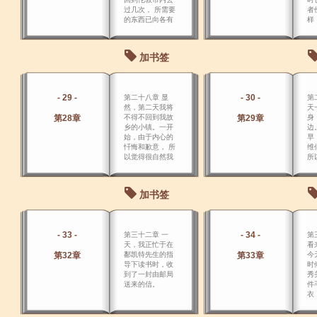
过几次， 所需要
者
的东西已向各有
样
关商行订购，也
所
都已经送来了。
也
快
加书签
- 29 -
- 30 -
第二十八章 显
第
然，第二天我将
天
第28章
不得不回到我故
第29章
身
乡的小镇。一开
边
始，由于内心的
早
忏悔和歉意， 所
维
以觉得很自然我
所
该住在乔的家
闲
里。
小
向
加书签
- 33 -
- 34 -
第三十二章 一
第
天，我正忙于在
看
第32章
鄱凯特先生的指
第33章
今
导下读书时，收
时
到了一封由邮局
秀
送来的信。
件
衣
楚
往