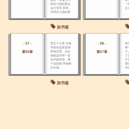
琪芬小姐的那位
一
会计哥哥 那里，
正
司琪芬小姐的那
位会计哥哥又去
克拉利柯公司，
把克拉利柯请到
加书签
我这里来， 我十
分满意地把这件
事办妥了。
- 57 -
- 58 -
第五十六章 马格
第
韦契在监狱里病
整
第56章
得很厉害。自从
第57章
个
他收监待审一直
了
到开庭审理，整
打
个这段期 间他都
期
在生病。
寺
未
算
去
加书签