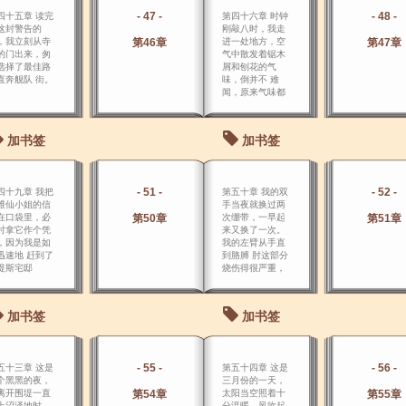
- 47 -
- 48 -
四十五章 读完
第四十六章 时钟
这封警告的
刚敲八时，我走
，我立刻从寺
第46章
进一处地方，空
第47章
的门出来，匆
气中散发着锯木
选择了最佳路
屑和刨花的气
直奔舰队 街。
味，倒并不 难
闻，原来气味都
是从长长河岸上
的许多制造小
船、船桅、船桨
加书签
加书签
以及刹车的作坊
中 散发出的。
- 51 -
- 52 -
四十九章 我把
第五十章 我的双
维仙小姐的信
手当夜就换过两
在口袋里，必
第50章
次绷带，一早起
第51章
时拿它作个凭
来又换了一次。
，因为我是如
我的左臂从手直
迅速地 赶到了
到胳膊 肘这部分
提斯宅邸
烧伤得很严重，
上半部分伤势则
比较轻，可是整
个臂膀都很痛；
加书签
加书签
不过当时 的火势
朝这个方向发展
得很猛，没有造
成更大损伤，倒
- 55 -
- 56 -
五十三章 这是
第五十四章 这是
是不幸中之大
个黑黑的夜，
三月份的一天，
幸。
离开围堤一直
第54章
太阳当空照着十
第55章
上沼泽地时，
分温暖，风吹起