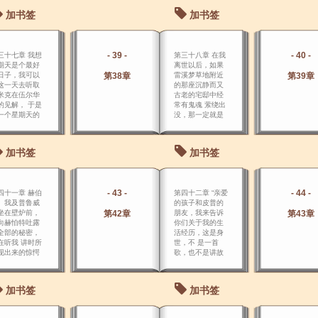
于吸引力，使
加书签
加书签
对她倾倒。
- 39 -
- 40 -
三十七章 我想
第三十八章 在我
期天是个最好
离世以后，如果
日子，我可以
第38章
雷溪梦草地附近
第39章
这一天去听取
的那座沉静而又
米克在伍尔华
古老的宅邸中经
的见解， 于是
常有鬼魂 萦绕出
一个星期天的
没，那一定就是
午，我便去朝
我的鬼魂了。
那座城堡。
加书签
加书签
- 43 -
- 44 -
四十一章 赫伯
第四十二章 “亲爱
、我及普鲁威
的孩子和皮普的
坐在壁炉前，
第42章
朋友，我来告诉
第43章
向赫怕特吐露
你们关于我的生
全部的秘密，
活经历，这是身
在听我 讲时所
世，不 是一首
现出来的惊愕
歌，也不是讲故
内心的不平
事。
，无须细述。
加书签
加书签