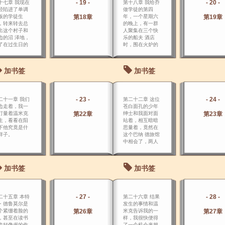
- 19 -
- 20 -
十七章 我现在
第十八章 我给乔
经陷进了单调
做学徒的第四
板的学徒生
第18章
年，一个星期六
第19章
，转来转去总
的晚上，有一群
出这个村子和
人聚集在三个快
边的沼 泽地，
乐的船夫 酒店
了在过生日的
时，围在火炉的
天，我重访了
四周，正聚精会
维仙小姐，根
神地倾听着沃甫
没有其他值得
赛先生高声朗诵
加书签
加书签
提的情况。
报纸上的文章。
- 23 -
- 24 -
二十一章 我们
第二十二章 这位
边走着，我一
苍白面孔的少年
打量着温米克
第22章
绅士和我面对面
第23章
生，看看在阳
站着，相互暗暗
下他究竟是什
思量着，竟然在
样子。
这个巴纳 德旅馆
中相会了，两人
爆发出一阵大
笑。
加书签
加书签
- 27 -
- 28 -
二十五章 本特
第二十六章 结果
・德鲁莫尔是
发生的事情和温
个紧绷着脸的
第26章
米克告诉我的一
第27章
，甚至在读书
样，我很快便得
也好像书的作
了一个机会来把