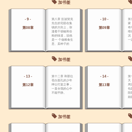
加书签
- 9 -
- 10 -
第八章 彭波契克
第
先生的宅邸在集
家
第08章
镇的大街上，弥
第09章
奇
漫着干胡椒和谷
维
粉的味道，说他
况
是一 个做粮食生
一
意、卖种子的
人，真一点不
假。
加书签
- 13 -
- 14 -
第十二章 和那位
第
苍白面孔的少年
天
第12章
绅士打架之事，
第13章
周
一直令我的心中
包
不能平静。
陪
姐
加书签