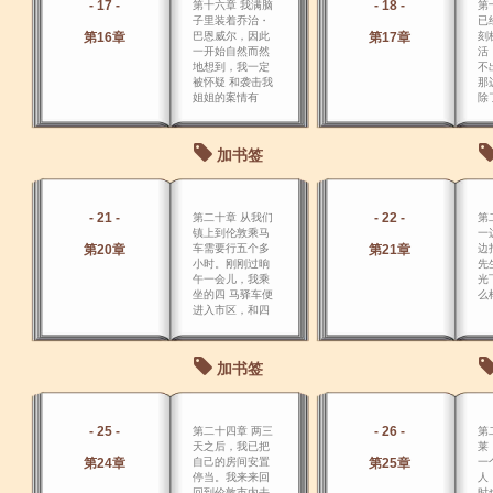
- 17 -
- 18 -
第十六章 我满脑
第
子里装着乔治・
已
第16章
巴恩威尔，因此
第17章
刻
一开始自然而然
活
地想到，我一定
不
被怀疑 和袭击我
那
姐姐的案情有
除
关，或者说因为
那
我总归是她的至
郝
亲，所有的人都
本
加书签
知道她对我 的恩
一
惠很大，所以比
起别人来我更是
一名合理的怀疑
- 21 -
- 22 -
第二十章 从我们
第
对象。
镇上到伦敦乘马
一
第20章
车需要行五个多
第21章
边
小时。刚刚过晌
先
午一会儿，我乘
光
坐的四 马驿车便
么
进入市区，和四
面八方驶来的各
种车辆汇流成拥
挤混乱的交通，
加书签
然后停在 伦敦齐
普塞德伍德街那
里的交叉钥匙形
旅馆招牌下。
- 25 -
- 26 -
第二十四章 两三
第
天之后，我已把
莱
第24章
自己的房间安置
第25章
一
停当。我来来回
人
回到伦敦市内去
时