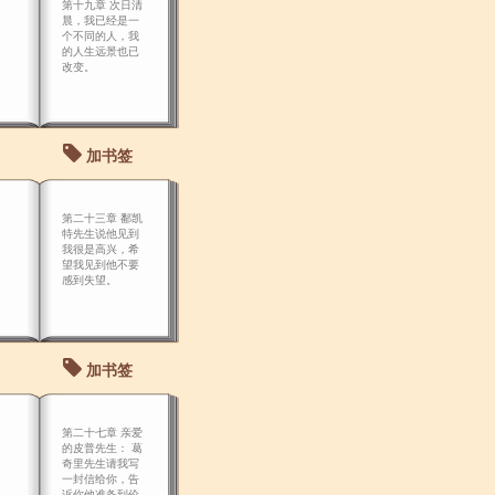
第十九章 次日清
晨，我已经是一
个不同的人，我
的人生远景也已
改变。
加书签
第二十三章 鄱凯
特先生说他见到
我很是高兴，希
望我见到他不要
感到失望。
加书签
第二十七章 亲爱
的皮普先生： 葛
奇里先生请我写
一封信给你，告
诉你他准备到伦