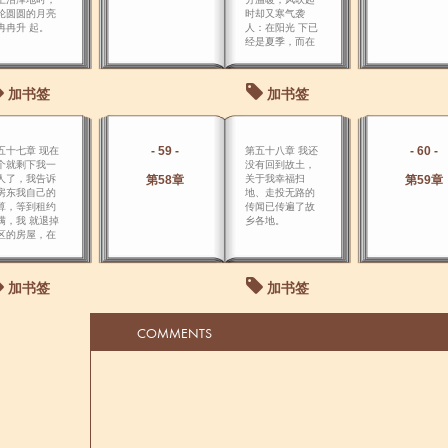
轮圆圆的月亮
时却又寒气袭
冉冉升 起。
人：在阳光 下已
经是夏季，而在
背阴之处还是冬
天。
加书签
加书签
- 59 -
- 60 -
五十七章 现在
第五十八章 我还
个就剩下我一
没有回到故土，
人了，我告诉
第58章
关于我幸福扫
第59章
房东我自己的
地、走投无路的
算，等到租约
传闻已传遍了故
满，我 就退掉
乡各地。
区的房屋，在
满之前，我打
分租一些出
。
加书签
加书签
COMMENTS