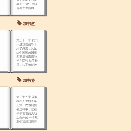
敦去 一次，由汉
甫赛先生陪同。
加书签
第三十一章 我们
一进戏院便等于
到了丹麦，只见
这个国家的国王
和王后都高高地
坐在两张 扶手椅
里，扶手椅就放
在厨房用的菜桌
上，正在执掌朝
政。
加书签
第三十五章 这是
我在人生的道路
上第一次遇到掘
墓这种事，这在
平平坦坦的大地
上掘开的 一个坟
墓使我感到惊奇
不解。