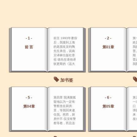
- 1 -
- 2 -
前言 1993年暑假
第
后，我接到上海
姓
前 言
的老朋友吴钧陶
第01章
我
先生来信，说南
普
京译林出版社章
期
祖 德先生请他译
普
狄更斯的《远大
我
前程》，万一他
长
没有时间，还请
字
他代为找一位译
出
加书签
者。
- 5 -
- 6 -
第四章 我满腹狐
第
疑地以为一定有
一
第04章
警察坐在厨房
第05章
口
里，等我回来逮
弹
住我。然而，厨
来
房中不 仅没有警
发
察等着，而且连
我偷窃的事也没
有被发觉。