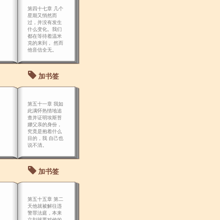
傲和美丽的埃斯
第四十七章 几个
苔娜及我窝藏的
星期又悄然而
回国流放犯之 间
过，并没有发生
有着天渊之别，
什么变化。我们
这是另一
都在等待着温米
克的来到， 然而
他音信全无。
加书签
第五十一章 我如
此满怀热情地追
查并证明埃斯苔
娜父亲的身份，
究竟是抱着什么
目的，我 自己也
说不清。
加书签
第五十五章 第二
天他就被解往违
警罪法庭，本来
立刻就要对他的