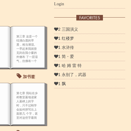
Login
FAVORITES
2 三国演义
第三章 这是一个
1 红楼梦
结满白霜的早
晨，相当潮湿。
1 水浒传
一早起来我就曾
见到在我小窗的
1 简・爱
外侧布 了一层湿
气，仿佛有一个
1 哈 姆 雷 特
魔鬼，终夜在那
儿嚎哭，并且用
我的窗子作为手
1 永别了，武器
加书签
帕，擦拭 着他的
眼泪。
1 飘
第七章 我站在乡
村教堂墓地读家
人墓碑上的字
时，只不过刚学
会如何拼写出上
面那几 个字，甚
至对这些字最简
单的解释也是牵
强附会的。