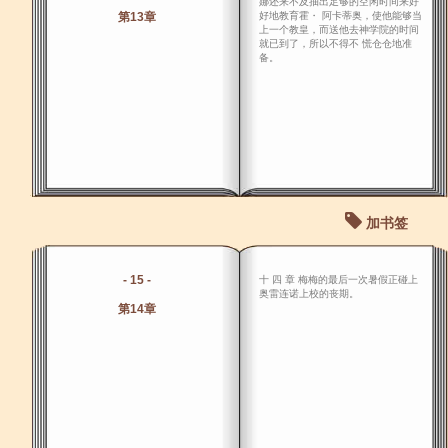
娜还来不及抽出足够的空闲时间来好
第13章
好地教育霍・ 阿卡蒂奥，使他能够当
上一个教皇，而送他去神学院的时间
就已到了，所以不得不 慌仓仓地准
备。
加书签
- 15 -
十 四 章 梅梅的最后一次暑假正碰上
奥雷连诺上校的丧期。
第14章