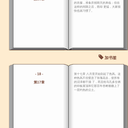
的衣服，准备庆祝睛天的来临；但在
这样的间隙之后，雨却 更猛，大家很
快也就习惯了。
加书签
- 18 -
第十七章 八月里开始刮起了热风。这
种热风不但窒息了玫瑰花丛，使所有
第17章
的沼泽都干涸 了，而且给马孔多生锈
的锌板屋顶和它那百年杏树都撒上了
一层灼热的尘土。