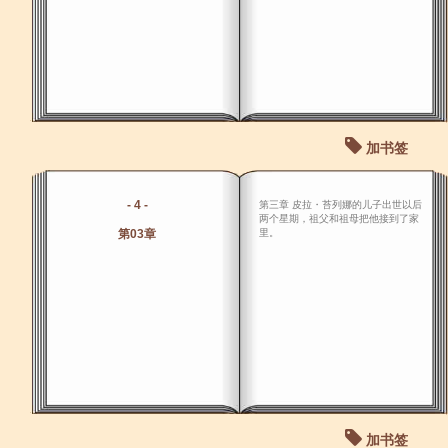
加书签
- 4 -
第三章 皮拉・苔列娜的儿子出世以后
两个星期，祖父和祖母把他接到了家
第03章
里。
加书签