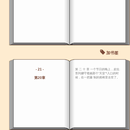
加书签
- 21 -
第 二 十 章 一个节日的晚上，皮拉.
苔列娜守着她那个“天堂”*入口的时
第20章
候，在一把藤 制的摇椅里去世了。