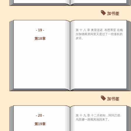
加书签
- 19 -
第 十 八 章 奥雷连诺. 布恩蒂亚 在梅
尔加德斯房间里又度过了一些漫长的
第18章
岁月。
加书签
- 20 -
第 十 九 章 十二月初旬，阿玛兰塔.
乌苏娜一路顺风地回来了。
第19章