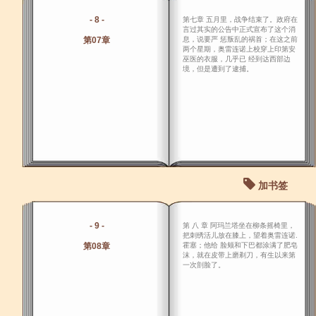
- 8 -
第七章 五月里，战争结束了。政府在
言过其实的公告中正式宣布了这个消
第07章
息，说要严 惩叛乱的祸首；在这之前
两个星期，奥雷连诺上校穿上印第安
巫医的衣服，几乎已 经到达西部边
境，但是遭到了逮捕。
加书签
- 9 -
第 八 章 阿玛兰塔坐在柳条摇椅里，
把刺绣活儿放在膝上，望着奥雷连诺.
第08章
霍塞；他给 脸颊和下巴都涂满了肥皂
沫，就在皮带上磨剃刀，有生以来第
一次剖脸了。