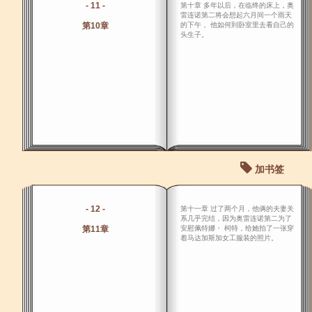
- 11 -
第十章 多年以后，在临终的床上，奥
雷连诺第二将会想起六月间一个雨天
第10章
的下午， 他如何到卧室里去看自己的
头生子。
加书签
- 12 -
第十一章 过了两个月，他俩的夫妻关
系几乎完结，因为奥雷连诺第二为了
第11章
安慰佩特娜・ 柯特，给她拍了一张穿
着马达加斯加女工服装的照片。