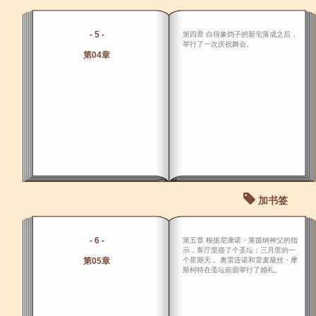
- 5 -
第四章 白得象鸽子的新宅落成之后，
举行了一次庆祝舞会。
第04章
加书签
- 6 -
第五章 根据尼康诺・莱茵纳神父的指
示，客厅里搭了个圣坛；三月里的一
第05章
个星期天， 奥雷连诺和雷麦黛丝・摩
斯柯特在圣坛前面举行了婚礼。