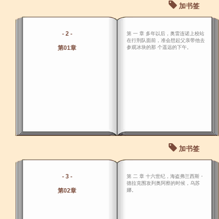
加书签
- 2 -
第 一 章 多年以后，奥雷连诺上校站
在行刑队面前，准会想起父亲带他去
第01章
参观冰块的那 个遥远的下午。
加书签
- 3 -
第 二 章 十六世纪，海盗弗兰西斯・
德拉克围攻列奥阿察的时候，乌苏
第02章
娜。