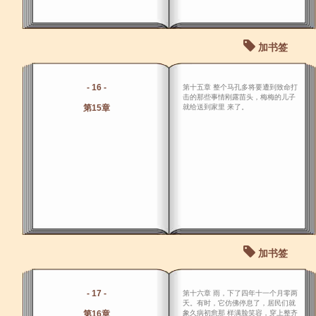
加书签
- 16 -
第十五章 整个马孔多将要遭到致命打
击的那些事情刚露苗头，梅梅的儿子
第15章
就给送到家里 来了。
加书签
- 17 -
第十六章 雨，下了四年十一个月零两
夭。有时，它仿佛停息了，居民们就
第16章
象久病初愈那 样满脸笑容，穿上整齐