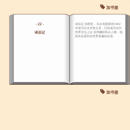
加书签
- 22 -
译后记 加西亚，马尔克斯获得1982
年诺贝尔文学奖之后，已经成为当代
译后记
世界文坛上众 目所瞩的风云人物，他
的作品受到全世界普遍的欢迎。
加书签