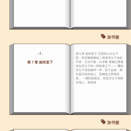
加书签
- 7 -
第七章 急转直下 石慧闯入白云下
院，和至蛔掌教的二师弟浮云子动起
第 7 章 急转直下
手来，正自不敌，白非眼 看她已要被
伤在浮云子的一双铁掌之下―― 哪知
浮云子突然惨呼一声，跃了起来，挣
扎着又跌到地上，至蝈道士群相失
色， 一拥到前面去，却见浮云子倒卧
在地上，面色煞
加书签