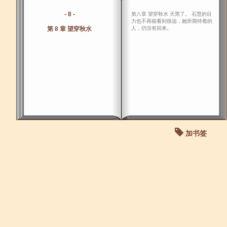
- 8 -
第八章 望穿秋水 天黑了。 石慧的目
力也不再能看到很远，她所期待着的
第 8 章 望穿秋水
人，仍没有回来。
加书签