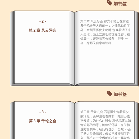
加书签
- 2 -
第二章 风云际会 那六个骑士在谢铿
及伍伦夫等人面前一丈之外就勒住了
第 2 章 风云际会
马，金刚手伍伦夫此时 也像看清了来
人是谁，面上立刻现出惊异之容，在
惊异中，还带着五分戒备，脚步 一
变，身形又自拿桩站稳。
加书签
- 3 -
第三章 千蛇之会 石慧眼中含着喜悦
的泪光，凝睇注视着白非，她自己也
第 3 章 千蛇之会
不知道，为什么此时会 对他流露出如
许浓郁的情意，她年纪还轻，有关情
感方面的事，经历得也少，当然 不会
了解人类盼情感，假如已被抑制了许
久，那么在一个偶然的机会中爆发出