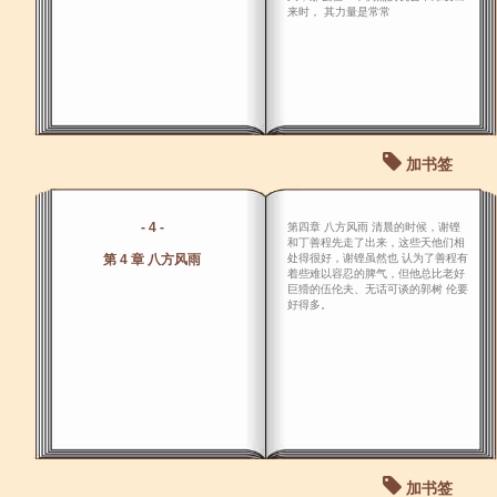
来时， 其力量是常常
加书签
- 4 -
第四章 八方风雨 清晨的时候，谢铿
和丁善程先走了出来，这些天他们相
第 4 章 八方风雨
处得很好，谢铿虽然也 认为了善程有
着些难以容忍的脾气，但他总比老好
巨猾的伍伦夫、无话可谈的郭树 伦要
好得多。
加书签