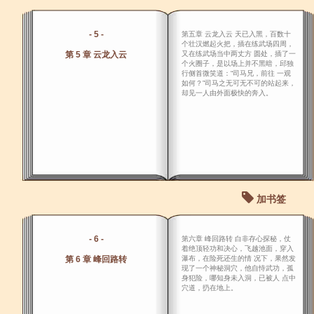
- 5 -
第五章 云龙入云 天已入黑，百数十
个壮汉燃起火把，插在练武场四周，
第 5 章 云龙入云
又在练武场当中两丈方 圆处，插了一
个火圈子，是以场上并不黑暗，邱独
行侧首微笑道：“司马兄，前往 一观
如何？”司马之无可无不可的站起来，
却见一人由外面极快的奔入。
加书签
- 6 -
第六章 峰回路转 白非存心探秘，仗
着绝顶轻功和决心，飞越池面，穿入
第 6 章 峰回路转
瀑布，在险死还生的情 况下，果然发
现了一个神秘洞穴，他自恃武功，孤
身犯险，哪知身未入洞，已被人 点中
穴道，扔在地上。