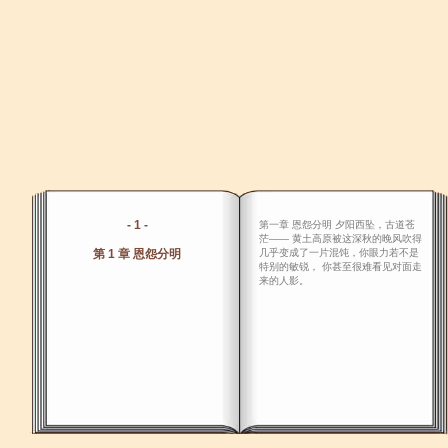
- 1 -
第一章 恩怨分明 夕阳西坠，古道苍
茫―― 黄土高原被这深秋的晚风吹得
第 1 章 恩怨分明
几乎变成了一片混饨，你眼力若不是
特别的敏锐， 你甚至很难看见对面走
来的人影。