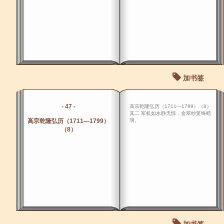
加书签
- 47 -
高宗乾隆弘历（1711―1799）（8）
其二 军机如水静无惊，金翠纱笼绛蜡
高宗乾隆弘历（1711―1799）
明。
（8）
加书签