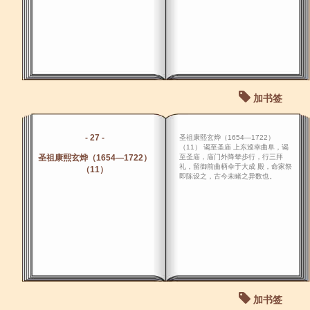
加书签
- 27 -
圣祖康熙玄烨（1654―1722）
（11） 谒至圣庙 上东巡幸曲阜，谒
圣祖康熙玄烨（1654―1722）
至圣庙，庙门外降辇步行，行三拜
礼，留御前曲柄伞于大成 殿，命家祭
（11）
即陈设之，古今未睹之异数也。
加书签