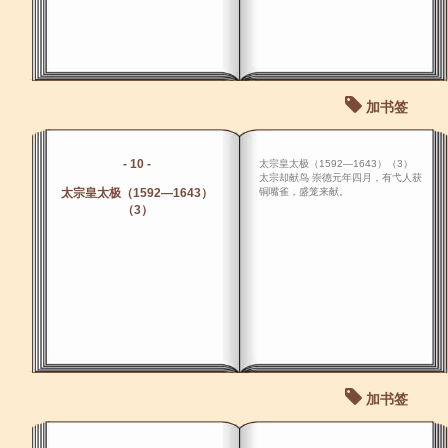
加书签
- 10 -
太宗皇太极（1592―1643）（3）
太宗却献鸟 崇德元年四月，有弋人获
太宗皇太极（1592―1643）
铜嘴雀，盛笼来献。
（3）
加书签