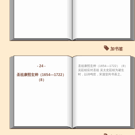
加书签
- 24 -
圣祖康熙玄烨（1654―1722）（8）
吴廷桢应对圣祖 吴太史廷桢为诸生
圣祖康熙玄烨（1654―1722）
时，以诗鸣世，宋漫堂尚书喜之。
（8）