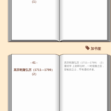
（1）
加书签
- 41 -
高宗乾隆弘历（1711―1799）（2）
重经学 上初即位时，一时儒雅之臣，
高宗乾隆弘历（1711―1799）
皆帖括之士，罕有通经术者。
（2）