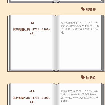
加书签
- 42 -
高宗乾隆弘历（1711―1799）（3）
高宗谓三藩司皆督抚才 乾隆时，有浙
高宗乾隆弘历（1711―1799）
江、山东、甘肃三藩司入觐，同时召
对。
（3）
加书签
- 43 -
高宗乾隆弘历（1711―1799）（4）
哨鹿 上?:猎木兰时，于黎明亲御名
高宗乾隆弘历（1711―1799）
骏，命侍卫等导引入深山叠嶂中，寻
觅鹿群。
（4）