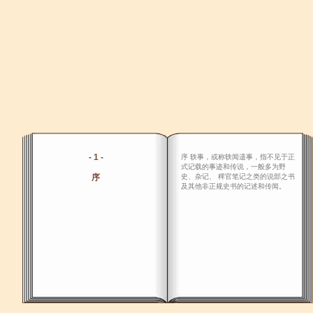
- 1 -
序 轶事，或称轶闻遗事，指不见于正
式记载的事迹和传说，一般多为野
序
史、杂记、 稗官笔记之类的说部之书
及其他非正规史书的记述和传闻。