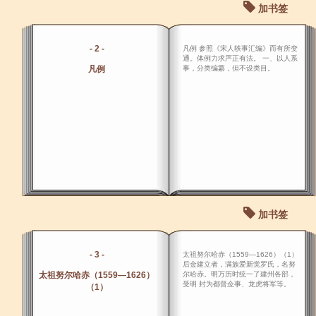
加书签
- 2 -
凡例 参照《宋人轶事汇编》而有所变
通。体例力求严正有法。 一、以人系
凡例
事，分类编纂，但不设类目。
加书签
- 3 -
太祖努尔哈赤（1559―1626）（1）
后金建立者，满族爱新觉罗氏，名努
太祖努尔哈赤（1559―1626）
尔哈赤。明万历时统一了建州各部，
受明 封为都督佥事、龙虎将军等。
（1）