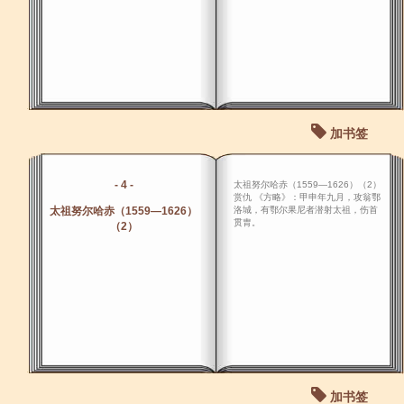
加书签
- 4 -
太祖努尔哈赤（1559―1626）（2）
赏仇 《方略》：甲申年九月，攻翁鄂
太祖努尔哈赤（1559―1626）
洛城，有鄂尔果尼者潜射太祖，伤首
贯胄。
（2）
加书签