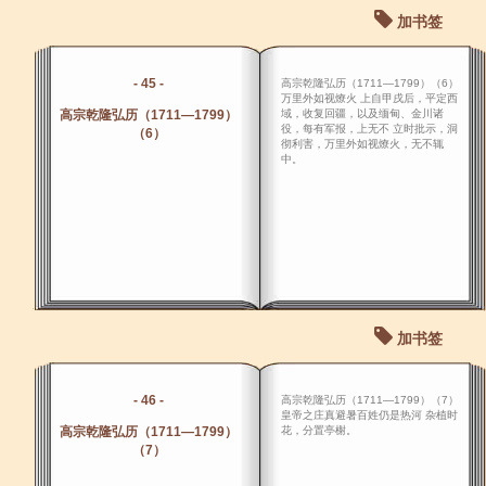
加书签
- 45 -
高宗乾隆弘历（1711―1799）（6）
万里外如视燎火 上自甲戌后，平定西
高宗乾隆弘历（1711―1799）
域，收复回疆，以及缅甸、金川诸
役，每有军报，上无不 立时批示，洞
（6）
彻利害，万里外如视燎火，无不辄
中。
加书签
- 46 -
高宗乾隆弘历（1711―1799）（7）
皇帝之庄真避暑百姓仍是热河 杂植时
高宗乾隆弘历（1711―1799）
花，分置亭榭。
（7）