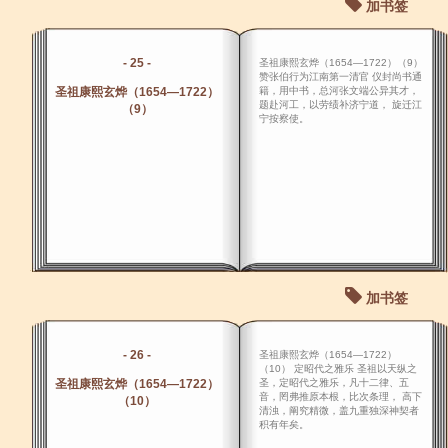
加书签
- 25 -
圣祖康熙玄烨（1654―1722）（9）
赞张伯行为江南第一清官 仪封尚书通
圣祖康熙玄烨（1654―1722）
籍，用中书，总河张文端公异其才，
题赴河工，以劳绩补济宁道， 旋迁江
（9）
宁按察使。
加书签
- 26 -
圣祖康熙玄烨（1654―1722）
（10） 定昭代之雅乐 圣祖以天纵之
圣祖康熙玄烨（1654―1722）
圣，定昭代之雅乐，凡十二律、五
音，罔弗推原本根，比次条理， 高下
（10）
清浊，阐究精微，盖九重独深神契者
积有年矣。