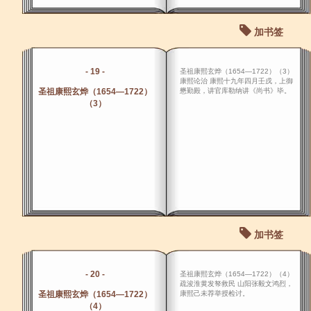
加书签
- 19 -
圣祖康熙玄烨（1654―1722）（3）
康熙论治 康熙十九年四月壬戌，上御
圣祖康熙玄烨（1654―1722）
懋勤殿，讲官库勒纳讲《尚书》毕。
（3）
加书签
- 20 -
圣祖康熙玄烨（1654―1722）（4）
疏浚淮黄发帑救民 山阳张毅文鸿烈，
圣祖康熙玄烨（1654―1722）
康熙己未荐举授检讨。
（4）