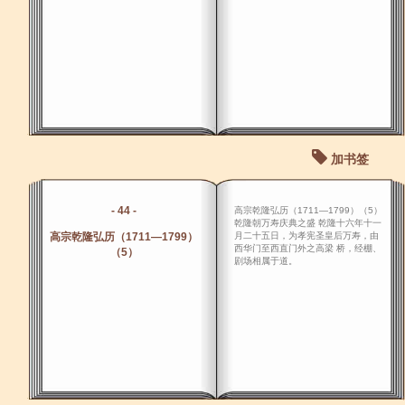
加书签
- 44 -
高宗乾隆弘历（1711―1799）（5）
乾隆朝万寿庆典之盛 乾隆十六年十一
高宗乾隆弘历（1711―1799）
月二十五日，为孝宪圣皇后万寿，由
西华门至西直门外之高梁 桥，经棚、
（5）
剧场相属于道。