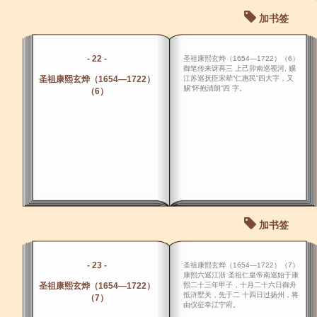
加书签
- 22 -
圣祖康熙玄烨（1654―1722）（6）
御笔传来讶再三 上己卯南巡视河, 赐
圣祖康熙玄烨（1654―1722）
江苏巡抚臣宋荦“仁惠民”四大字，又
赐“怀抱清朗”四 字。
（6）
加书签
- 23 -
圣祖康熙玄烨（1654―1722）（7）
康熙六巡江浙 圣祖仁皇帝南巡始于康
圣祖康熙玄烨（1654―1722）
熙二十三年甲子，十月二十六日御舟
抵浒墅关，先于二 十四日过扬州，将
（7）
由仪征幸江宁府。