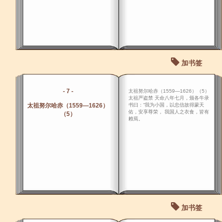
加书签
- 7 -
太祖努尔哈赤（1559―1626）（5）
太祖严盗禁 天命八年七月，颁各牛录
太祖努尔哈赤（1559―1626）
书曰：“我为小国，以忠信故得蒙天
佑，安享尊荣， 我国人之衣食，皆有
（5）
赖焉。
加书签