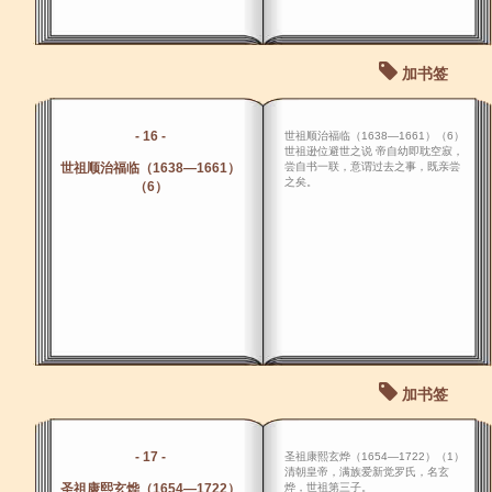
加书签
- 16 -
世祖顺治福临（1638―1661）（6）
世祖逊位避世之说 帝自幼即耽空寂，
世祖顺治福临（1638―1661）
尝自书一联，意谓过去之事，既亲尝
之矣。
（6）
加书签
- 17 -
圣祖康熙玄烨（1654―1722）（1）
清朝皇帝，满族爱新觉罗氏，名玄
圣祖康熙玄烨（1654―1722）
烨，世祖第三子。