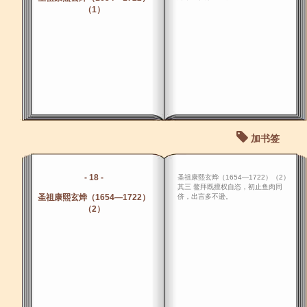
（1）
加书签
- 18 -
圣祖康熙玄烨（1654―1722）（2）
其三 鳌拜既擅权自恣，初止鱼肉同
圣祖康熙玄烨（1654―1722）
侪，出言多不逊。
（2）