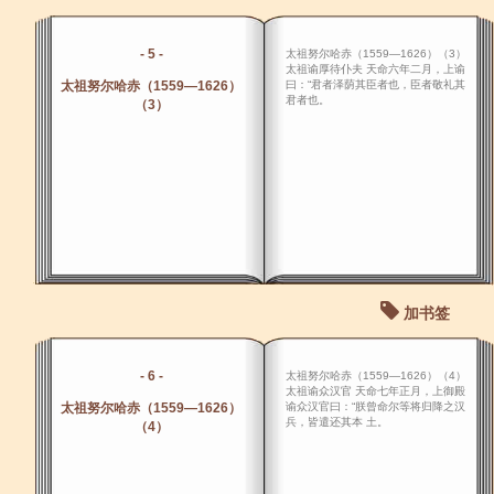
- 5 -
太祖努尔哈赤（1559―1626）（3）
太祖谕厚待仆夫 天命六年二月，上谕
太祖努尔哈赤（1559―1626）
曰：“君者泽荫其臣者也，臣者敬礼其
君者也。
（3）
加书签
- 6 -
太祖努尔哈赤（1559―1626）（4）
太祖谕众汉官 天命七年正月，上御殿
太祖努尔哈赤（1559―1626）
谕众汉官曰：“朕曾命尔等将归降之汉
兵，皆遣还其本 土。
（4）