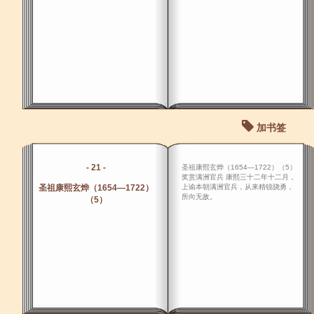
加书签
- 21 -
圣祖康熙玄烨（1654―1722）（5）
奖赏满洲官兵 康熙三十二年十二月，
圣祖康熙玄烨（1654―1722）
上谕本朝满洲官兵，从来精锐骁勇，
所向无敌。
（5）