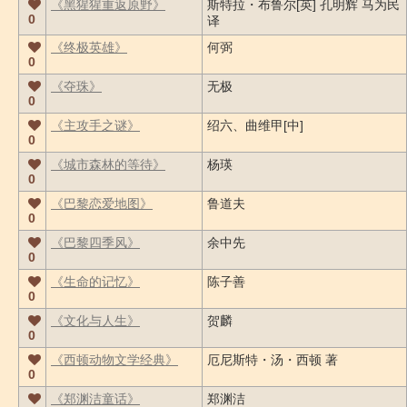
《黑猩猩重返原野》
斯特拉・布鲁尔[英] 孔明辉 马为民
0
译
《终极英雄》
何弼
0
《夺珠》
无极
0
《主攻手之谜》
绍六、曲维甲[中]
0
《城市森林的等待》
杨瑛
0
《巴黎恋爱地图》
鲁道夫
0
《巴黎四季风》
余中先
0
《生命的记忆》
陈子善
0
《文化与人生》
贺麟
0
《西顿动物文学经典》
厄尼斯特・汤・西顿 著
0
《郑渊洁童话》
郑渊洁