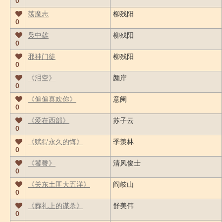
0
荡魔志
柳残阳
0
枭中雄
柳残阳
0
邪神门徒
柳残阳
0
《泪空》
颜岸
0
《偏偏喜欢你》
意阑
0
《爱在西部》
苏子云
0
《赋得永久的悔》
季羡林
0
《饕餮》
清风俊士
0
《关东土匪大五洋》
阎岐山
0
《葬礼上的谋杀》
舒美伟
0