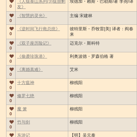
《人猿泰山系列(3)猿朋豹
埃德加・赖斯・巴勒斯/著 李尧/译
0
友》
《智慧的灵光》
主编 宋建林
0
《逆时间飞行救总统》
彼特里斯・乔牧雷[美] 译者：阎春
0
来
《双子座历险记》
迈克尔・斯科特
0
《偷袭珍珠港》
利奥波德・罗森伯格 著
0
《离婚真难》
艾米
0
十方瘟神
柳残阳
0
修罗七绝
柳残阳
0
魔 箫
柳残阳
0
竹与剑
柳残阳
0
东游记
【明】吴元泰