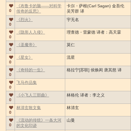
《布鲁卡的脑――对科学
卡尔・萨根(Carl Sagan) 金吾伦
0
传奇的反思》
吴芳群 译
《烈火》
宇无名
0
《隐形人入侵》
理查德・雷蒙德 译者：高天霖
0
《圣魔帝》
莫仁
0
《星女》
流星
0
《奇特的一生》
格拉宁[苏联] 侯焕闳 唐其慈 译
0
飞马作品集
0
《小飞人三部曲》
林格伦 译者：李之义
0
林清玄散文集
林清玄
0
《流动的传统》一条大河
山曼
0
的文化印迹