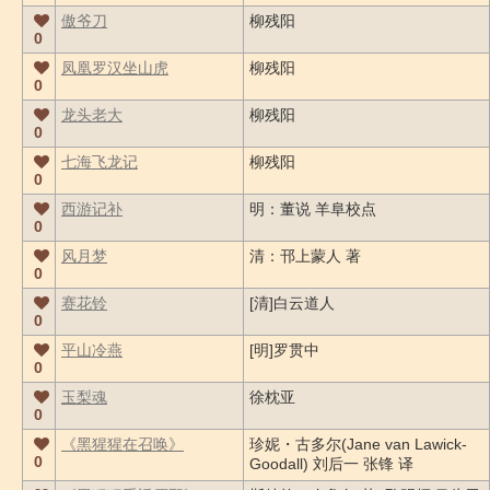
傲爷刀
柳残阳
0
凤凰罗汉坐山虎
柳残阳
0
龙头老大
柳残阳
0
七海飞龙记
柳残阳
0
西游记补
明：董说 羊阜校点
0
风月梦
清：邗上蒙人 著
0
赛花铃
[清]白云道人
0
平山冷燕
[明]罗贯中
0
玉梨魂
徐枕亚
0
《黑猩猩在召唤》
珍妮・古多尔(Jane van Lawick-
0
Goodall) 刘后一 张锋 译