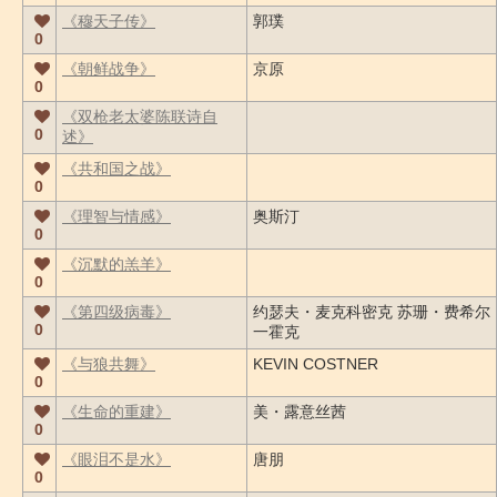
《穆天子传》
郭璞
0
《朝鲜战争》
京原
0
《双枪老太婆陈联诗自
0
述》
《共和国之战》
0
《理智与情感》
奥斯汀
0
《沉默的羔羊》
0
《第四级病毒》
约瑟夫・麦克科密克 苏珊・费希尔
0
一霍克
《与狼共舞》
KEVIN COSTNER
0
《生命的重建》
美・露意丝茜
0
《眼泪不是水》
唐朋
0