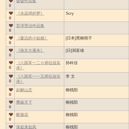
饭饭作品集
0
《水晶球的梦》
Scry
0
宫泽贤治作品集
0
《窗边的小姑娘》
[日本]黑柳彻子
0
《南京大屠杀》
[日]洞富雄
0
《八路军一二０师征战实
孙科佳
0
录》
《八路军一一五师征战实
李 文
0
录》
起解山庄
柳残阳
0
鹰扬天下
柳残阳
0
断肠花
柳残阳
0
侠盗来如风
柳残阳