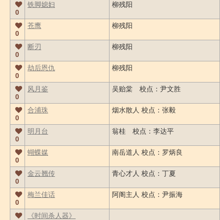
铁脚媳妇
柳残阳
0
苍鹰
柳残阳
0
断刃
柳残阳
0
劫后恩仇
柳残阳
0
风月鉴
吴贻棠 校点：尹文胜
0
合浦珠
烟水散人 校点：张毅
0
明月台
翁桂 校点：李达平
0
蝴蝶媒
南岳道人 校点：罗炳良
0
金云翘传
青心才人 校点：丁夏
0
梅兰佳话
阿阁主人 校点：尹振海
0
《时间杀人器》