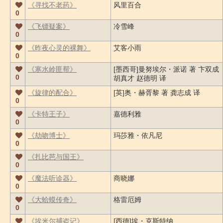
《寻找不老药》
风里百合
0
《飞镖疑案》
冷雪峰
0
《昨夜心灵的裸舞》
艾客小雨
0
《寒水岭匪帮》
[墨西哥]曼努埃尔・派诺 著 卞双成
0
胡真才 赵德明 译
《旋律的配合》
[英]奥・赫胥黎 著 龚志成 译
0
《卡特王子》
嘉德利雅
0
《劫吻博士》
玛莎雅・依凡尼
0
《扎比芭与国王》
0
《魔法听诊器》
商晓娜
0
《大蛤蟆传奇》
格雷厄姆
0
《埃米尔捕盗记》
[西德]埃・克斯特纳