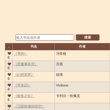
搜索
书名
作者
.
《雪驹》
冯苓植
0
《恶魔事务所》
月雨
0
《幻想冥界》
煌瑛
0
《寻龙记》
Vivibear
0
《鲵鱼之乱》
卡列尔・恰佩克
0
《卫星胜佛孙悟空》