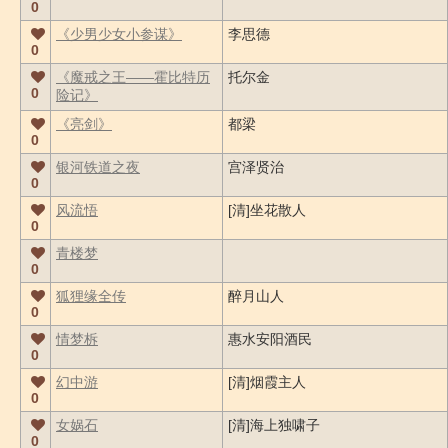
0
《少男少女小参谋》
李思德
0
《魔戒之王――霍比特历
托尔金
0
险记》
《亮剑》
都梁
0
银河铁道之夜
宫泽贤治
0
风流悟
[清]坐花散人
0
青楼梦
0
狐狸缘全传
醉月山人
0
情梦柝
惠水安阳酒民
0
幻中游
[清]烟霞主人
0
女娲石
[清]海上独啸子
0