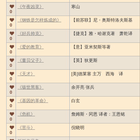
《午夜凶灵》
寒山
0
《钢铁是怎样炼成的》
【前苏联】尼・奥斯特洛夫斯基
0
《好兵帅克》
【捷克】雅・哈谢克著 萧乾译
0
《爱的教育》
【意】亚米契斯等著
0
《董贝父子》
【英】狄更斯
0
《天才》
[美]德莱塞 主万 西海 译
0
《骇世黑客》
余开亮 张兵
0
《基因的革命》
白玄
0
《危机》
詹姆斯・冈恩 译者：王恩铭
0
《苦斗》
倪晓明
0