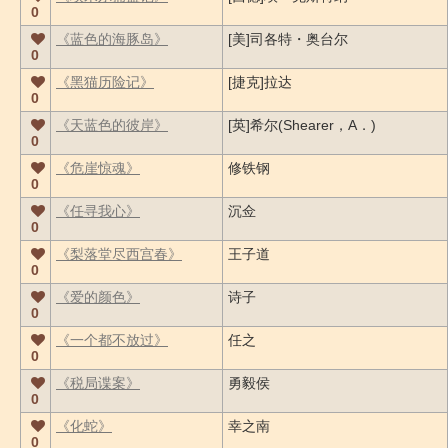
0
《蓝色的海豚岛》
[美]司各特・奥台尔
0
《黑猫历险记》
[捷克]拉达
0
《天蓝色的彼岸》
[英]希尔(Shearer，A．)
0
《危崖惊魂》
修铁钢
0
《任寻我心》
沉佥
0
《梨落堂尽西宫春》
王子道
0
《爱的颜色》
诗子
0
《一个都不放过》
任之
0
《税局谍案》
勇毅侯
0
《化蛇》
幸之南
0