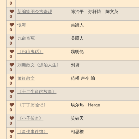
0
新编绘图今古奇观
陈治平 孙轩辕 陈文英
0
恨海
吴趼人
0
九命奇冤
吴趼人
0
《巴山鬼话》
魏明伦
0
刘墉散文《漂泊人生》
刘墉
0
萧红散文
范桥 卢今 编
0
《十二生肖的故事》
0
《丁丁历险记》
埃尔热 Herge
0
《小子传奇》
笑破天
0
《灵侠事件簿》
相思樱
0