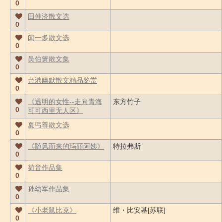
0
田仲济散文选
0
闻一多散文选
0
吴伯箫散文集
0
台港幽默散文精品鉴赏
0
《透明的女性--走向青海
东方竹子
0
可可西里无人区》
夏丐尊散文选
0
《随风而来的玛丽阿姨》
特拉弗斯
0
荷音作品集
0
孙幼军作品集
0
《小老鼠比克》
维・比安基[苏联]
0