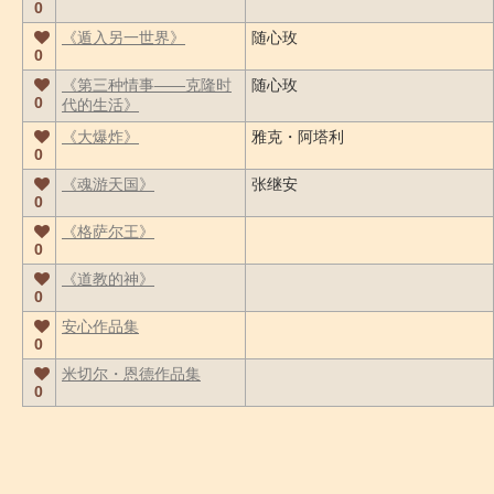
0
《遁入另一世界》
随心玫
0
《第三种情事――克隆时
随心玫
0
代的生活》
《大爆炸》
雅克・阿塔利
0
《魂游天国》
张继安
0
《格萨尔王》
0
《道教的神》
0
安心作品集
0
米切尔・恩德作品集
0