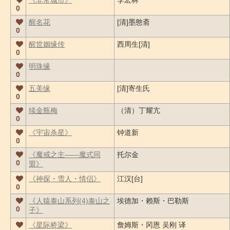
《非常城市》
李宏林
0
醒名花
[清]墨憨斋
0
醒世姻缘传
西周生[清]
0
明珠缘
0
五美缘
[清]寄生氏
0
续金瓶梅
（清）丁耀亢
0
《宇宙杀星》
钟道新
0
《魔戒之主――魔式同
托尔金
0
盟》
《神探・雪人・情侣》
江汉[台]
0
《人猿泰山系列(4)泰山之
埃德加・赖斯・巴勒斯
0
子》
《星际桥梁》
詹姆斯・冈恩 吴刚 译