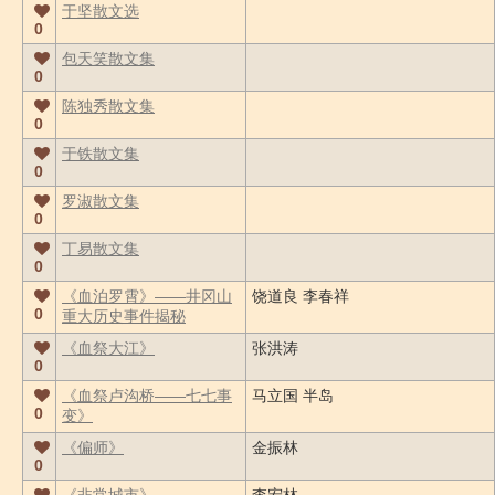
于坚散文选
0
包天笑散文集
0
陈独秀散文集
0
于铁散文集
0
罗淑散文集
0
丁易散文集
0
《血泊罗霄》――井冈山
饶道良 李春祥
0
重大历史事件揭秘
《血祭大江》
张洪涛
0
《血祭卢沟桥――七七事
马立国 半岛
0
变》
《偏师》
金振林
0