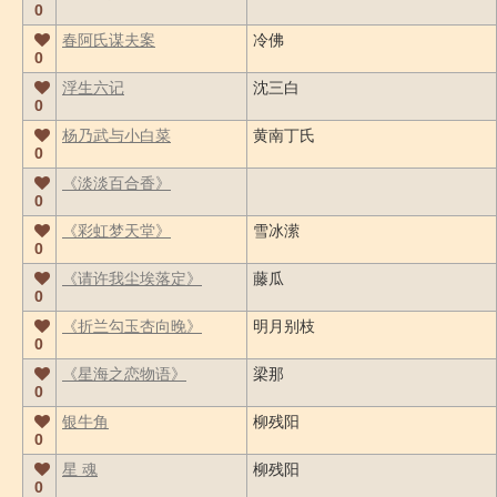
0
春阿氏谋夫案
冷佛
0
浮生六记
沈三白
0
杨乃武与小白菜
黄南丁氏
0
《淡淡百合香》
0
《彩虹梦天堂》
雪冰潆
0
《请许我尘埃落定》
藤瓜
0
《折兰勾玉杏向晚》
明月别枝
0
《星海之恋物语》
梁那
0
银牛角
柳残阳
0
星 魂
柳残阳
0