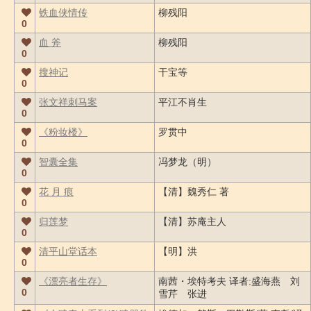
铁血侠情传
柳残阳
0
血 斧
柳残阳
0
搜神记
干宝等
0
张文祥刺马案
平江不肖生
0
《粉妆楼》
罗贯中
0
智囊全集
冯梦龙（明）
0
花 月 痕
【清】魏秀仁 著
0
归莲梦
【清】苏庵主人
0
清平山堂话本
【明】洪
0
《漂亮者生存》
南茜・埃特考夫 译者:盛海燕 刘
0
雪芹 张进