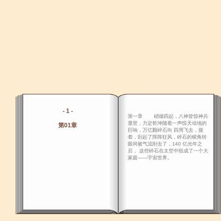
- 1 -
第一章 硝烟四起，八神皆惊神兵
显世，力定乾坤随着一声惊天动地的
第01章
巨响，万亿颗碎石向 四周飞去，接
着，刮起了阵阵狂风，碎石的棱角转
眼间被气流削去了，140 亿光年之
后， 这些碎石在太空中组成了一个大
家庭――宇宙世界。