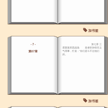
加书签
- 7 -
第七章 三
星陨落邪恶战场 老者听孙悟空义
第07章
气用事，忙道：“你们是斗不过他们
的。
加书签