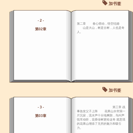
加书签
- 2 -
第二章 春心萌动，悟空结婚
山是大山，树是古树，人也是奇
第02章
人。
加书签
- 3 -
第三章 战
事急发父子上阵 花果山水帘洞一
第03章
片沉寂，流水声十分地爽朗，鸟叫声
悦耳动听，花香绿树更给这奇 观意境
的花果山增添了无穷的魅力和吸引
力。