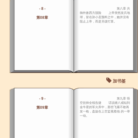
- 8 -
第八章 共
御外敌西方脱险 上帝突然发兵地
第08章
球，皆在孙小圣预料之中，她并没有
阻止上帝，而是另谋打算。
加书签
- 9 -
第九章 悟
空挂帅全线告捷 话说猪八戒钻到
第09章
金牛星的军火库中，那些飞碟不敢再
发一枪，盘旋在上空监视着他 的一举
一动。