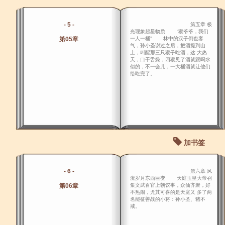
- 5 -
第五章 极
光现象超星物质 “猴爷爷，我们
第05章
一人一桶” 林中的汉子倒也客
气，孙小圣谢过之后，把酒提到山
上，叫醒那三只猴子吃酒，这 大热
天，口干舌燥，四猴见了酒就跟喝水
似的，不一会儿，一大桶酒就让他们
给吃完了。
加书签
- 6 -
第六章 风
流岁月东西巨变 天庭玉皇大帝召
第06章
集文武百官上朝议事，众仙齐聚，好
不热闹，尤其可喜的是天庭又 多了两
名能征善战的小将：孙小圣、猪不
戒。