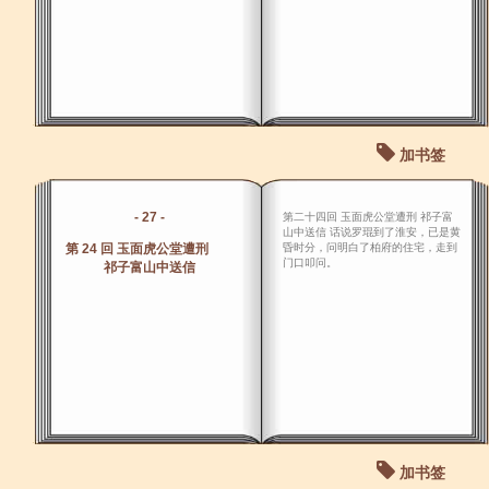
加书签
- 27 -
第二十四回 玉面虎公堂遭刑 祁子富
山中送信 话说罗琨到了淮安，已是黄
第 24 回 玉面虎公堂遭刑
昏时分，问明白了柏府的住宅，走到
门口叩问。
祁子富山中送信
加书签