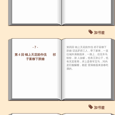
加书签
- 7 -
第四回 锦上天花前作伐 祁子富柳下
辞婚 话说罗府三人，带了家将，一直
第 4 回 锦上天花前作伐 祁
往城外满春园来，一路上，但见车马
纷纷，游 人如蚁，也有王孙公子，也
子富柳下辞婚
有买卖客商，岸上是香车宝马，河内
是巨舰艨艟，都是 望满春园来游春吃
酒的。
加书签