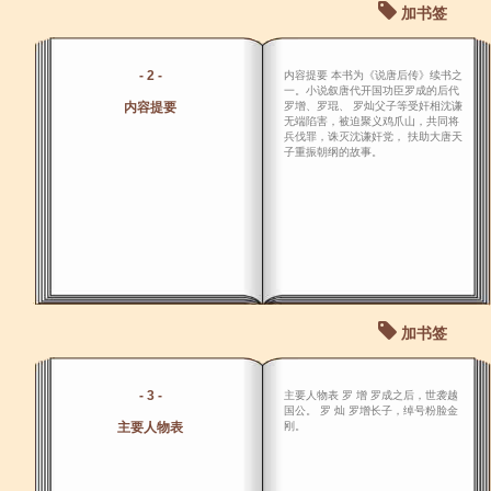
加书签
- 2 -
内容提要 本书为《说唐后传》续书之
一。小说叙唐代开国功臣罗成的后代
内容提要
罗增、罗琨、 罗灿父子等受奸相沈谦
无端陷害，被迫聚义鸡爪山，共同将
兵伐罪，诛灭沈谦奸党， 扶助大唐天
子重振朝纲的故事。
加书签
- 3 -
主要人物表 罗 增 罗成之后，世袭越
国公。 罗 灿 罗增长子，绰号粉脸金
主要人物表
刚。