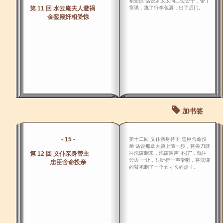
相受惊 话说罗太太同二位公子，带了
第 11 回 水云庵夫人避祸
章琪，挑了行李包裹，出了后门。
金銮殿奸相受惊
加书签
- 15 -
第十二回 义仆亲身替主 忠臣舍命投
亲 话说那章大娘上前一步，将尖刀就
第 12 回 义仆亲身替主
往沈谦刺来，沈谦叫声“不好”，就往
旁边 一让，只听得一声滑喇，将沈谦
忠臣舍命投亲
的紫袍刺了一个五寸长的豁子。