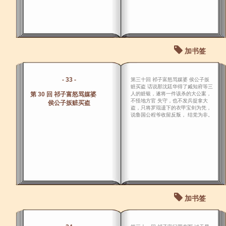
加书签
- 33 -
第三十回 祁子富怒骂媒婆 侯公子扳
赃买盗 话说那沈廷华得了臧知府等三
第 30 回 祁子富怒骂媒婆
人的赃银，遂将一件该杀的大公案，
不怪地方官 失守，也不发兵捉拿大
侯公子扳赃买盗
盗，只将罗琨遗下的衣甲宝剑为凭，
说鲁国公程爷收留反叛， 结党为非。
加书签