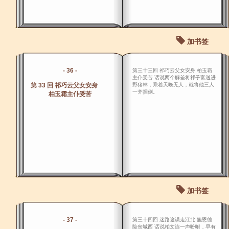
加书签
- 36 -
第三十三回 祁巧云父女安身 柏玉霜
主仆受苦 话说两个解差将祁子富送进
第 33 回 祁巧云父女安身
野猪林，乘着天晚无人，就将他三人
一齐捆倒。
柏玉霜主仆受苦
加书签
- 37 -
第三十四回 迷路途误走江北 施恩德
险丧城西 话说柏文连一声吩咐，早有