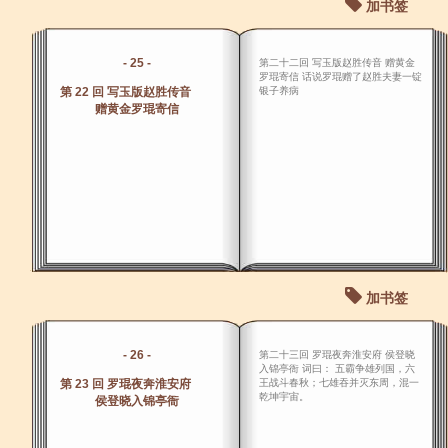
加书签
- 25 -
第二十二回 写玉版赵胜传音 赠黄金
罗琨寄信 话说罗琨赠了赵胜夫妻一锭
第 22 回 写玉版赵胜传音
银子养病
赠黄金罗琨寄信
加书签
- 26 -
第二十三回 罗琨夜奔淮安府 侯登晓
入锦亭衙 词曰： 五霸争雄列国，六
第 23 回 罗琨夜奔淮安府
王战斗春秋；七雄吞并灭东周，混一
乾坤宇宙。
侯登晓入锦亭衙