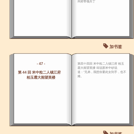
州府带领兵丁
加书签
- 47 -
第四十四回 米中粒二入镇江府 柏玉
霜大闹望英搂 却说那米中砂说
第 44 回 米中粒二人镇江府
道：“兄弟，我想你要此女到手，也不
难。
柏玉霜大闹望英楼
加书签