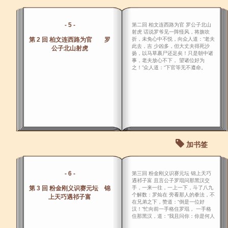
- 5 -
第二回 柏文连西路为官 罗公子北山
射虎 话说罗爷见一阵怪风，将旗吹
第 2 回 柏文连西路为官 罗
折，未免心中不悦，向众人道：“老夫
此去，吉 少凶多，但大丈夫得死沙
公子北山射虎
扬，以马草裹尸还足矣！只是朝中诸
事，老夫放心不下， 望诸位好为
之！”众人道：“下官等无不遵命。
加书签
- 6 -
第三回 粉金刚义识赛元坛 锦上天巧
遇祁子富 且言公子罗琨问那黑汉交
第 3 回 粉金刚义识赛元坛 锦
手，一来一往，一上一下，斗了八九
个解数：罗灿在 旁看那人的拳法，不
上天巧遇祁子富
在兄弟之下，赞道：“倒是一位好
汉！”忙向前一手格住罗琨， 一手格
住那黑汉，道：“我且问你：你是何人