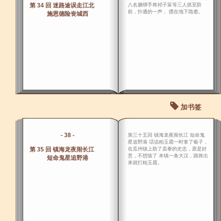
第 34 回 迷路途误走江北
八名捆绑手将祁子富等三人抓至阶
前，扑通的一声， 掼在地下跪着。
施恩德险丧城西
加书签
- 38 -
第三十五回 镇海龙夜闹长江 短命鬼
星追野港 话说柏玉霜一时拿了银子，
第 35 回 镇海龙夜闹长江
在瓜州镇上助了卖拳的史忠，原是好
意，不想恼了 本镇一条大汉，跳将出
短命鬼星追野港
来就打柏玉霜。