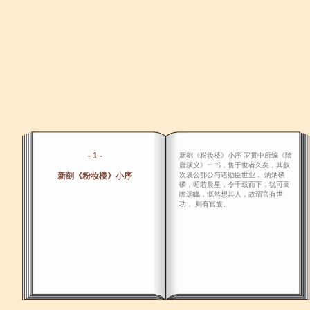
- 1 -
新刻《粉妆楼》小序 罗贯中所编《隋
唐演义》一书，售于世者久矣，其叙
新刻《粉妆楼》小序
次褒公鄂公与诸勋臣世业， 炳炳磷
磷，昭若晨星，令千载而下，犹可高
瞻远瞩，慨然想其人，故谓官有世
功， 则有官族。