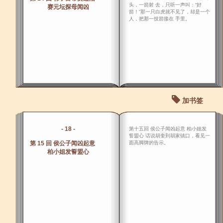
头，一箭射 去，只听一声叫：“好
赛元坛探母闻凶
箭！”那一只白虎就不见了，却是一个
人，把那一技箭接在 手里。
加书签
- 18 -
第十五回 侯公子闻凶起意 柏小姐发
誓盟心 话说胡奎到胡家镇口，看见一
第 15 回 侯公子闻凶起意
面高脚牌的告示。
柏小姐发誓盟心