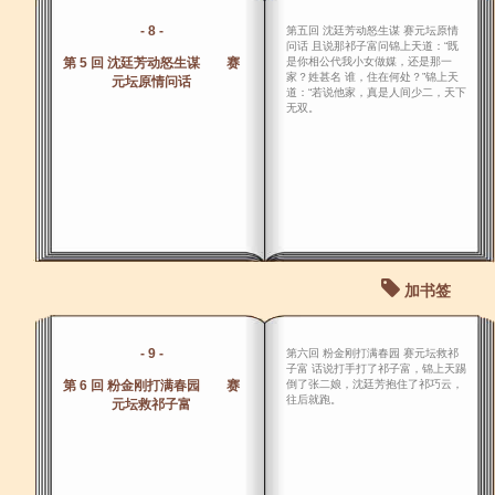
- 8 -
第五回 沈廷芳动怒生谋 赛元坛原情
问话 且说那祁子富问锦上天道：“既
第 5 回 沈廷芳动怒生谋 赛
是你相公代我小女做媒，还是那一
家？姓甚名 谁，住在何处？”锦上天
元坛原情问话
道：“若说他家，真是人间少二，天下
无双。
加书签
- 9 -
第六回 粉金刚打满春园 赛元坛救祁
子富 话说打手打了祁子富，锦上天踢
第 6 回 粉金刚打满春园 赛
倒了张二娘，沈廷芳抱住了祁巧云，
往后就跑。
元坛救祁子富