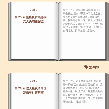
- 28 -
第二十五回 染瘟疫罗琨得病 卖人头
胡奎探监 后说祁子富依了女儿之言，
第 25 回 染瘟疫罗琨得病
先奔胡奎家中来找胡奎，将罗琨的
事，告诉他母亲 一遍，胡太太同龙太
卖人头胡奎探监
太听见此言，叹息了一会：“可怜，偏
是好人多磨难！”胡太 太道：“我孩儿
自同龙太太回家之后，亲往鸡
加书签
- 29 -
第二十六回 过天星夜请名医 穿山甲
计传药铺 话说胡奎别了五位英雄，竟
第 26 回 过天星夜请名医
奔锦亭衙而来，到了衙门东首墙边，
将身一纵，纵 上了屋，顺着星光到内
穿山甲计传药铺
院，轻轻跳下，伏在黑暗之处，只见
一个丫鬟拿着灯走将出 来，口里卿卿
哝哝说道：“此刻才睡。