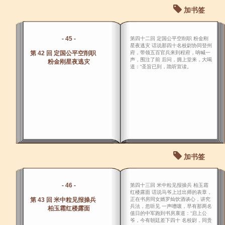
加书签
- 45 -
第四十二回 定国公平空削职 粉金刚
星夜逃灾 话说那四十名校尉协同登州
第 42 回 定国公平空削职
府，带领五百官兵来到程府，呐喊一
声，围注了前 后问，拥上堂来，大喝
粉金刚星夜逃灾
道：“圣旨已到，跪听宣读。
加书签
- 46 -
第四十三回 米中粒见报操兵 柏玉霜
红楼露面 话说马爷上过出师的表章，
第 43 回 米中粒见报操兵
正在书房同女婿罗灿饮酒谈心，讲究
兵法，忽听见 一声嘈嚷，早有那两名
柏玉霜红楼露面
值日的中军跑到书房禀道：“启上公
爷，今有朝廷差下四十 名校尉，同贵