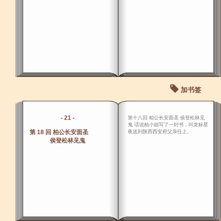
加书签
- 21 -
第十八回 柏公长安面圣 侯登松林见
鬼 话说柏小姐写了一封书，叫龙标星
第 18 回 柏公长安面圣
夜送到陕西西安府父亲任上。
侯登松林见鬼