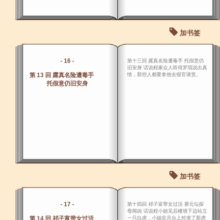
加书签
- 16 -
第十三回 露真名险遭毒手 托假意仍
旧安身 话说程家众人听得罗琨说出真
第 13 回 露真名险遭毒手
情，那些人都要拿他去报官请赏。
托假意仍旧安身
加书签
- 17 -
第十四回 祁子富带女过活 赛元坛探
母闻凶 话说程小姐见后楼墙下边站立
第 14 回 祁子富带女过活
一只白虎，小姐在月台上对准了那虎