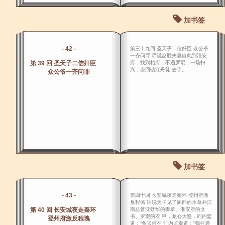
加书签
- 42 -
第三十九回 圣天子二信奸臣 众公爷
一齐问罪 话说赵胜夫妻自此到淮安
第 39 回 圣天子二信奸臣
府，找到柏府，不遇罗琨，一场扫
兴，自回镇江丹徒 去了。
众公爷一齐问罪
加书签
- 43 -
第四十回 长安城夜走秦环 登州府激
反程佩 话说天子见了阁部的本章并江
第 40 回 长安城夜走秦环
南总督沈廷华的奏章、淮安府的文
书、罗琨的衣 甲，龙心大怒，问内监
登州府激反程瑰
道：“备官何在？”内监奏道：“都在通