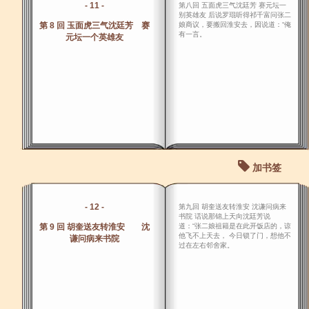
- 11 -
第八回 五面虎三气沈廷芳 赛元坛一
别英雄友 后说罗琨听得祁千富问张二
第 8 回 玉面虎三气沈廷芳 赛
娘商议，要搬回淮安去，因说道：“俺
有一言。
元坛一个英雄友
加书签
- 12 -
第九回 胡奎送友转淮安 沈谦问病来
书院 话说那锦上天向沈廷芳说
第 9 回 胡奎送友转淮安 沈
道：“张二娘祖籍是在此开饭店的，谅
他飞不上天去， 今日锁了门，想他不
谦问病来书院
过在左右邻舍家。