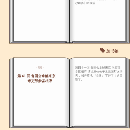
政司衙门内候旨。
加书签
- 44 -
第四十一回 鲁国公拿解来京 米吏部
参谋相府 话说三位公子见后面灯火彻
第 41 回 鲁国公拿解来京
天，喊声震地，说道：“不好了！追兵
到了。
米吏部参谋相府