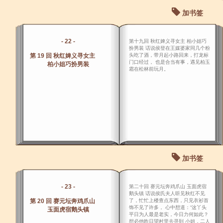
加书签
- 22 -
第十九回 秋红婢义寻女主 柏小姐巧
扮男装 话说侯登在王媒婆家同几个粉
第 19 回 秋红婢义寻女主
头吃了酒，带月起小路回来，打龙标
门口经过， 也是合当有事，遇见柏玉
柏小姐巧扮男装
霜在松林前玩月。
加书签
- 23 -
第二十回 赛元坛奔鸡爪山 玉面虎宿
鹅头镇 话说侯氏夫人听见秋红不见
第 20 回 赛元坛奔鸡爪山
了，忙忙上楼查点东西，只见衣衫首
饰不见了许多， 心中想道：“这丫头
玉面虎宿鹅头镇
平日为人最是老实，今日力何如此？
想必他昨日望村里去寻到 小姐，二人