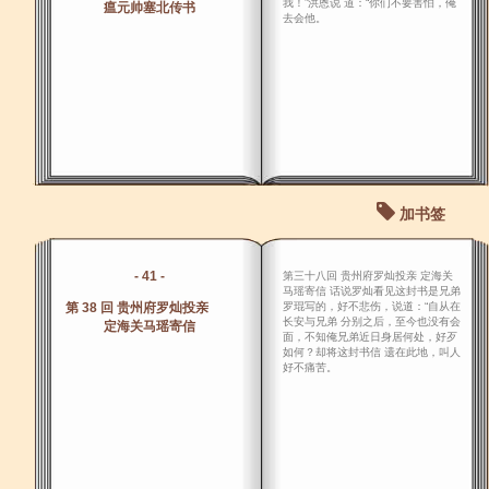
我！”洪恩说 道：“你们不要害怕，俺
瘟元帅塞北传书
去会他。
加书签
- 41 -
第三十八回 贵州府罗灿投亲 定海关
马瑶寄信 话说罗灿看见这封书是兄弟
第 38 回 贵州府罗灿投亲
罗琨写的，好不悲伤，说道：“自从在
长安与兄弟 分别之后，至今也没有会
定海关马瑶寄信
面，不知俺兄弟近日身居何处，好歹
如何？却将这封书信 遗在此地，叫人
好不痛苦。