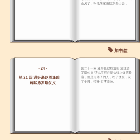
会见了，叫他来家偷些东西出去，
加书签
- 24 -
第二十一回 遇奸豪赵胜逢凶 施猛勇
罗琨仗义 话说罗琨在鹅头镇上饭店投
第 21 回 遇奸豪赵胜逢凶
宿，他是走倦了的人，吃了便饭，洗
了手脚，打开 行李要睡。
施猛勇罗琨仗义