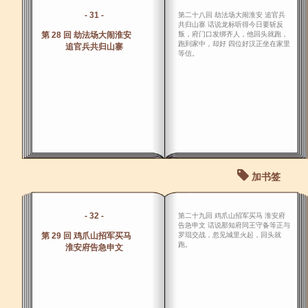
- 31 -
第二十八回 劫法场大闹淮安 追官兵
共归山寨 话说龙标听得今日要斩反
第 28 回 劫法场大闹淮安
叛，府门口发绑齐人，他回头就跑，
跑到家中，却好 四位好汉正坐在家里
追官兵共归山寨
等信。
加书签
- 32 -
第二十九回 鸡爪山招军买马 淮安府
告急申文 话说那知府同王守备等正与
第 29 回 鸡爪山招军买马
罗琨交战，忽见城里火起，回头就
跑。
淮安府告急申文