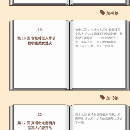
加书签
- 19 -
第十六回 古松林佳人尽节 粉妆楼美
女逃灾 话说侯登听罗门全家抄斩，又
第 16 回 古松林佳入尽节
思想玉霜起来了，一路上想定了主
意，走马回家， 见了他的姑母道：
粉妆楼美女逃灾
“侄儿今日进城，见了一件奇事。
加书签
- 20 -
第十七回 真活命龙府栖身 假死人柏
家开吊 话说柏小姐在他亲娘坟上哭诉
第 17 回 真活命龙府栖身
了一场
假死人柏家开吊