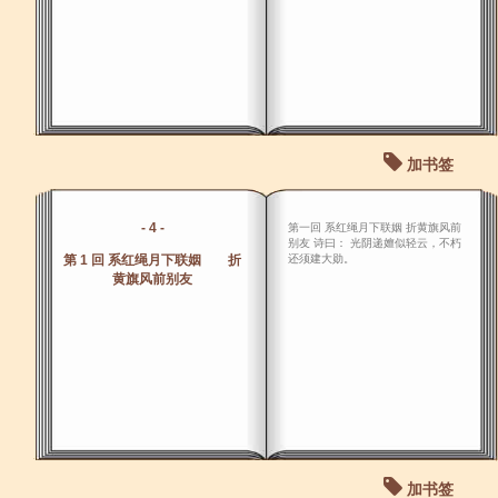
加书签
- 4 -
第一回 系红绳月下联姻 折黄旗风前
别友 诗曰： 光阴递嬗似轻云，不朽
第 1 回 系红绳月下联姻 折
还须建大勋。
黄旗风前别友
加书签