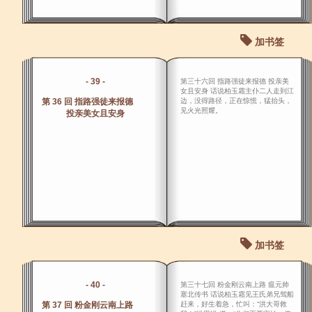
加书签
- 39 -
第三十六回 指路强徒来报德 投亲美
女且安身 话说柏玉霜主仆二人走到江
第 36 回 指路强徒来报德
边，没得路径，正在惊慌，猛抬头，
见火光照耀。
投亲美女且安身
加书签
- 40 -
第三十七回 粉金刚云南上路 瘟元帅
塞北传书 话说柏玉霜见王氏弟兄驾船
第 37 回 粉金刚云南上路
赶来，好生着急，忙叫：“洪大哥救