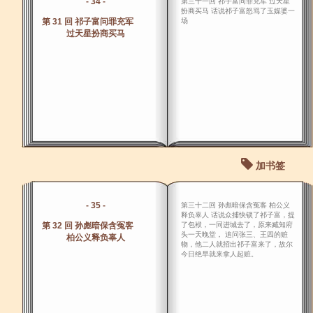
- 34 -
第三十一回 祁子富问罪充军 过天星
扮商买马 话说祁子富怒骂了玉媒婆一
第 31 回 祁子富问罪充军
场
过天星扮商买马
加书签
- 35 -
第三十二回 孙彪暗保含冤客 柏公义
释负辜人 话说众捕快锁了祁子富，提
第 32 回 孙彪暗保含冤客
了包袱，一同进城去了，原来臧知府
头一天晚堂， 追问张三、王四的赃
柏公义释负辜人
物，他二人就招出祁子富来了，故尔
今日绝早就来拿人起赃。