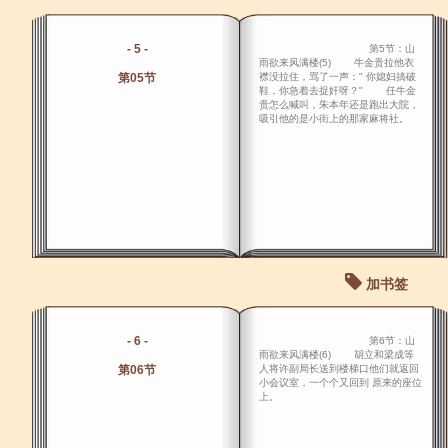
- 5 -
第5节：山
雨欲来风满楼(5) 牛金贵拉他衣
第05节
襟没拉住，骂了一声：" 你媳妇搞破
鞋，你急着去捉奸呀？" 任牛金
贵怎么喊叫，朱本年还是跑出大院，
吸引他的是小街上的那家麻将社。
加书签
- 6 -
第6节：山
雨欲来风满楼(6) 胡立和梁成等
第06节
人将许副局长送到楼梯口他们就返回
小会议室，一个个又回到 原来的座位
上。