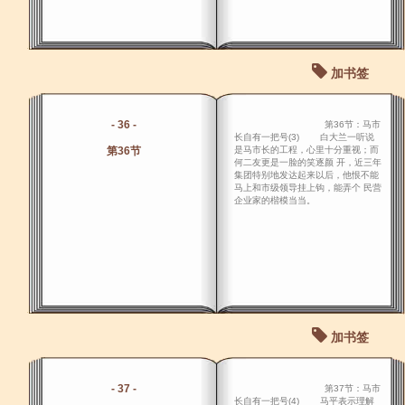
加书签
- 36 -
第36节：马市
长自有一把号(3) 白大兰一听说
第36节
是马市长的工程，心里十分重视；而
何二友更是一脸的笑逐颜 开，近三年
集团特别地发达起来以后，他恨不能
马上和市级领导挂上钩，能弄个 民营
企业家的楷模当当。
加书签
- 37 -
第37节：马市
长自有一把号(4) 马平表示理解