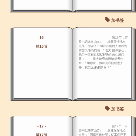
加书签
- 16 -
第16节：市
委书记来矿山(4) 杨天同情地点
第16节
点头，他说了一句让在场的人都感到
震惊又感动的话：" 老大 娘你放心，
我们一定在近期就解决你的住房问
题！" 侯大娘弯着腰给杨天作
揖：" 领导呀，你就是我们的恩人
哪，我怎么谢谢你 呀？"
加书签
- 17 -
第17节：市
委书记来矿山(5) 赵林深深地点
第17节
点头：" 国家有难处呀，矿工们还不