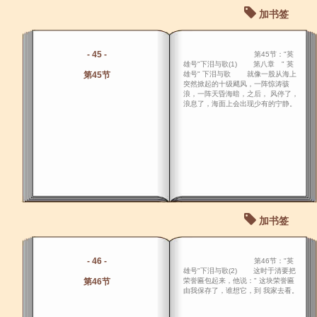
加书签
- 45 -
第45节："英
雄号"下泪与歌(1) 第八章 " 英
第45节
雄号" 下泪与歌 就像一股从海上
突然掀起的十级飓风，一阵惊涛骇
浪，一阵天昏海暗，之后， 风停了，
浪息了，海面上会出现少有的宁静。
加书签
- 46 -
第46节："英
雄号"下泪与歌(2) 这时于清要把
第46节
荣誉匾包起来，他说：" 这块荣誉匾
由我保存了，谁想它，到 我家去看。