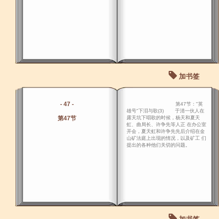
加书签
- 47 -
第47节："英
雄号"下泪与歌(3) 于清一伙人在
第47节
露天坑下唱歌的时候，杨天和夏天
虹、曲局长、许争先等人正 在办公室
开会，夏天虹和许争先先后介绍在金
山矿法庭上出现的情况，以及矿工 们
提出的各种他们关切的问题。
加书签