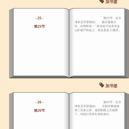
加书签
- 25 -
第25节：生旦
净末丑尽登场(5) 杨天看着大
第25节
坑，向周朴说：" 听说在讨论有关金
山矿破产的会上，你总是金 口难开。
加书签
- 26 -
第26节：生旦
净末丑尽登场(6) 大阳市离省城
第26节
有二百多公里，返回的路上天就黑
了，司机打亮车灯驾车前行。