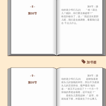
- 8 -
第8节：躁
动的老少爷们儿(2) " 啥！踩点
第08节
儿？媳妇，你们要去偷盗呀？"
铁花扑哧乐了，说：" 我还没长那胆
儿呢，我们是去搞调查，看看我们适
合 干点儿什么。
加书签
- 9 -
第9节：躁
动的老少爷们儿(3) 赵林知道老
第09节
侯头儿好放炮的本性，所以不为老侯
头儿的言语所动，慢声慢语 地问
道：" 谁又不让你活了？一个月一千
块钱的养老金领着，还不知足？"
老侯头儿责怪赵林：" 赵哥，你
就知道下棋，外面发生了什么事儿