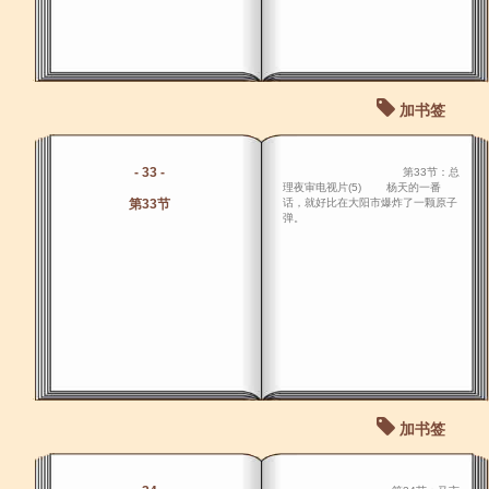
加书签
- 33 -
第33节：总
理夜审电视片(5) 杨天的一番
第33节
话，就好比在大阳市爆炸了一颗原子
弹。
加书签