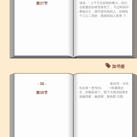
第37节
地说：" 上千万元投资的事儿，你们
当然要好好研究研究了， 不过时间不
要拖太久，我可是性急的人，你稍有
个三心二意的，我就找别人投资 了。
加书签
- 38 -
第38节：马市
长自有一把号(5) 一阵暴雨过
第38节
后，刘菊回来了。因下大雨法院用车
送她回家，她进屋，脸色阴 沉着。