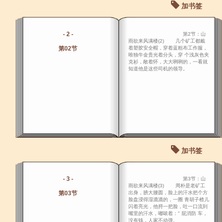
加书签
- 2 -
第2节：山
雨欲来风满楼(2) 几个矿工都戴
第02节
着塑胶安全帽，穿着蓝粗布工作服，
唯独牛金贵光着分头，穿 个浅灰色夹
克衫，敞着怀，大大咧咧的，一看就
知道他是这些司机的领导。
加书签
- 3 -
第3节：山
雨欲来风满楼(3) 周朴是老矿工
第03节
出身，膀大腰圆，脸上的汗水把个方
脸盘浸得湿漉漉的，一圈 青胡子楂儿
闪着亮光，他捋一把脸，吐一口流到
嘴里的汗水，嘟哝着：" 屁消防 车，
没有钱，人家不动弹。