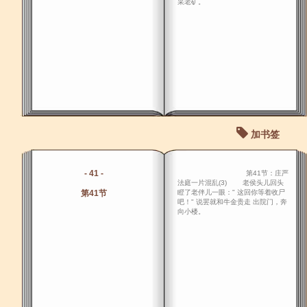
采老矿。
加书签
- 41 -
第41节：庄严
法庭一片混乱(3) 老侯头儿回头
第41节
瞪了老伴儿一眼：" 这回你等着收尸
吧！" 说罢就和牛金贵走 出院门，奔
向小楼。