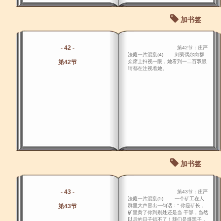
加书签
- 42 -
第42节：庄严
法庭一片混乱(4) 刘菊偶尔向群
第42节
众席上扫视一眼，她看到一二百双眼
睛都在注视着她。
加书签
- 43 -
第43节：庄严
法庭一片混乱(5) 一个矿工在人
第43节
群里大声冒出一句话：" 你是矿长，
矿里黄了你到别处还是当 干部，当然
以后的日子错不了！我们是煤黑子，