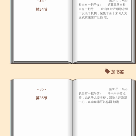
- 34 -
第34节：马市
长自有一把号(1) 第五章马市长
第34节
自有一把号 金山矿破产领导小组
下设几个机构，聚集了百十来号人为
正式实施破产忙碌 着。
加书签
- 35 -
第35节：马市
长自有一把号(2) 马平用手指点
第35节
着，说这块儿盖主楼，那块儿建洗浴
中心，东南角嘛可以修网 球场