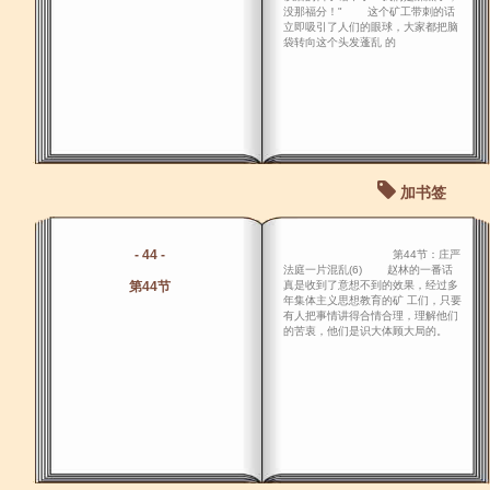
没那福分！" 这个矿工带刺的话
立即吸引了人们的眼球，大家都把脑
袋转向这个头发蓬乱 的
加书签
- 44 -
第44节：庄严
法庭一片混乱(6) 赵林的一番话
第44节
真是收到了意想不到的效果，经过多
年集体主义思想教育的矿 工们，只要
有人把事情讲得合情合理，理解他们
的苦衷，他们是识大体顾大局的。