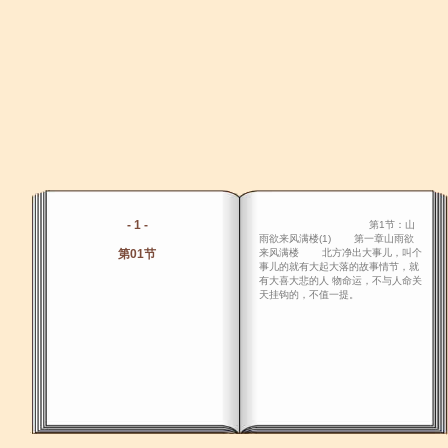
- 1 -
第1节：山
雨欲来风满楼(1) 第一章山雨欲
第01节
来风满楼 北方净出大事儿，叫个
事儿的就有大起大落的故事情节，就
有大喜大悲的人 物命运，不与人命关
天挂钩的，不值一提。