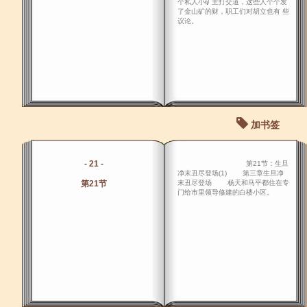
个私人小矿主打交道，这些人个个发
了金山矿的财，职工们对胡立也有 些
议论。
加书签
- 21 -
第21节：生旦
净末丑尽登场(1) 第三章生旦净
第21节
末丑尽登场 杨天和马平都住在专
门给市里领导修建的白楼小区。