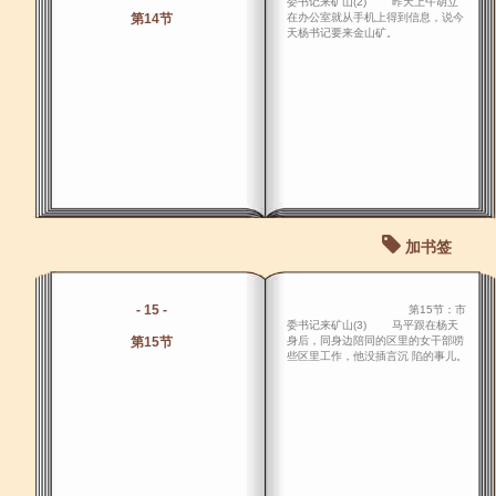
委书记来矿山(2) 昨天上午胡立
第14节
在办公室就从手机上得到信息，说今
天杨书记要来金山矿。
加书签
- 15 -
第15节：市
委书记来矿山(3) 马平跟在杨天
第15节
身后，同身边陪同的区里的女干部唠
些区里工作，他没插言沉 陷的事儿。