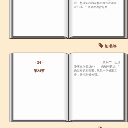
我，想破坏我和老杨的亲密友谊呀，
没门儿！" 他边说边背起两
加书签
- 24 -
第24节：生旦
净末丑尽登场(4) 高秘书长说："
第24节
先当省长助理吧，熟悉一下省里工
作，安排副省长呗。