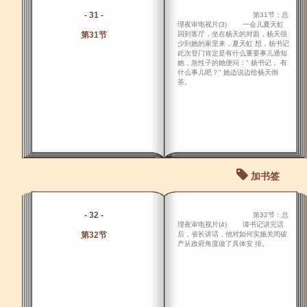
- 31 -
第31节：总
理夜审电视片(3) 一会儿夏天虹
第31节
回到客厅，坐在杨天的对面，杨天很
少到她的家里来，夏天虹 想，杨书记
此次登门肯定是有什么重要事儿通知
她，急性子的她便问：" 杨书记， 有
什么事儿吧？" 她边说边给杨天倒
茶。
加书签
- 32 -
第32节：总
理夜审电视片(4) 谭书记讲完话
第32节
后，省长讲话，他对如何实施关闭破
产从政府角度做了具体安 排。