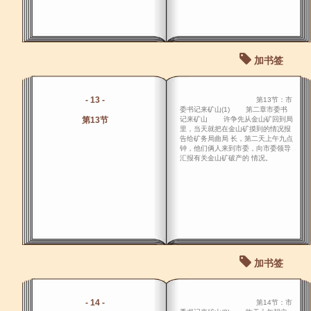
加书签
- 13 -
第13节：市
委书记来矿山(1) 第二章市委书
第13节
记来矿山 许争先从金山矿回到局
里，当天就把在金山矿摸到的情况报
告给矿务局曲局 长，第二天上午九点
钟，他们俩人来到市委，向市委领导
汇报有关金山矿破产的 情况。
加书签
- 14 -
第14节：市