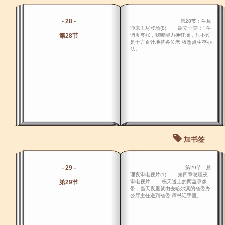
- 28 -
第28节：生旦
净末丑尽登场(8) 胡立一笑：" 牛
第28节
调度夸张，我哪能力挽狂澜，只不过
是千方百计地替各位老 板想点生存办
法。
加书签
- 29 -
第29节：总
理夜审电视片(1) 第四章总理夜
第29节
审电视片 杨天送上的两盘录像
带，当天夜里就由去哈尔滨的省委办
公厅主任送到省委 谭书记手里。