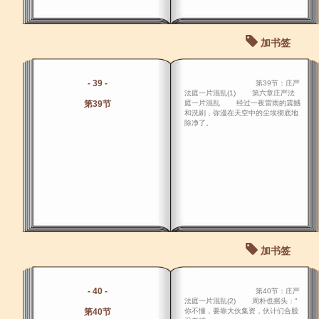
加书签
- 39 -
第39节：庄严
法庭一片混乱(1) 第六章庄严法
第39节
庭一片混乱 经过一夜雷雨的震撼
和洗刷，弥漫在天空中的尘埃彻底地
除净了。
加书签
- 40 -
第40节：庄严
法庭一片混乱(2) 周朴也摇头："
第40节
你不懂，要靠大伙集资，伙计们合股