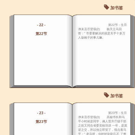
加书签
- 22 -
第22节：生旦
净末丑尽登场(2) 杨天立马回
第22节
答：" 市委要解决的就是关乎十多万
人饭碗子的事儿嘛。
加书签
- 23 -
第23节：生旦
净末丑尽登场(3) 高秘书长和马
第23节
平小时候是同学，俩人晋升厅级干部
之前又同在省委党校培训 一年，是莫
逆之交，所以他立即笑了，指点着马
平：" 老马呀，你时时刻刻忘不 了整