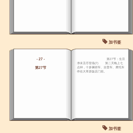
加书签
- 27 -
第27节：生旦
净末丑尽登场(7) 第二天晚上七
第27节
点钟，十多辆轿车、吉普车、摩托车
停在大草原饭店门前。
加书签