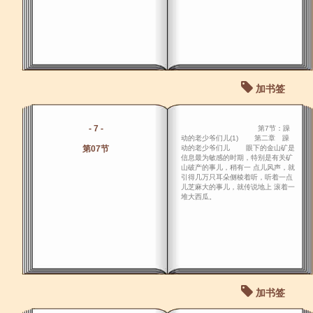
加书签
- 7 -
第7节：躁
动的老少爷们儿(1) 第二章 躁
第07节
动的老少爷们儿 眼下的金山矿是
信息最为敏感的时期，特别是有关矿
山破产的事儿，稍有一 点儿风声，就
引得几万只耳朵侧棱着听，听着一点
儿芝麻大的事儿，就传说地上 滚着一
堆大西瓜。
加书签