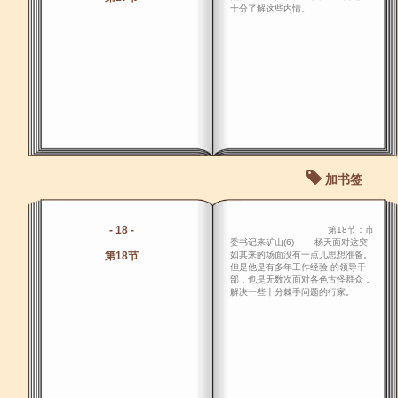
十分了解这些内情。
加书签
- 18 -
第18节：市
委书记来矿山(6) 杨天面对这突
第18节
如其来的场面没有一点儿思想准备。
但是他是有多年工作经验 的领导干
部，也是无数次面对各色古怪群众，
解决一些十分棘手问题的行家。