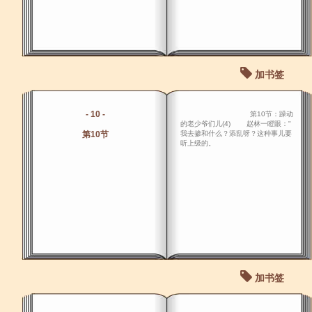
加书签
- 10 -
第10节：躁动
的老少爷们儿(4) 赵林一瞪眼："
第10节
我去掺和什么？添乱呀？这种事儿要
听上级的。
加书签