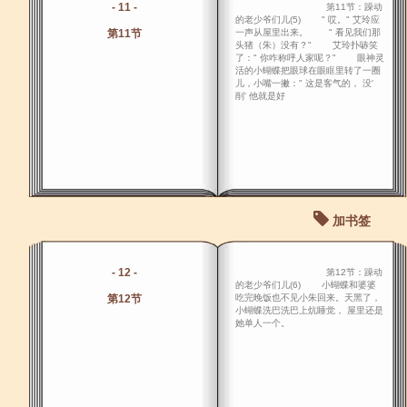
- 11 -
第11节：躁动
的老少爷们儿(5) " 哎。" 艾玲应
第11节
一声从屋里出来。 " 看见我们那
头猪（朱）没有？" 艾玲扑哧笑
了：" 你咋称呼人家呢？" 眼神灵
活的小蝴蝶把眼球在眼眶里转了一圈
儿，小嘴一撇：" 这是客气的， 没'
削' 他就是好
加书签
- 12 -
第12节：躁动
的老少爷们儿(6) 小蝴蝶和婆婆
第12节
吃完晚饭也不见小朱回来。天黑了，
小蝴蝶洗巴洗巴上炕睡觉， 屋里还是
她单人一个。