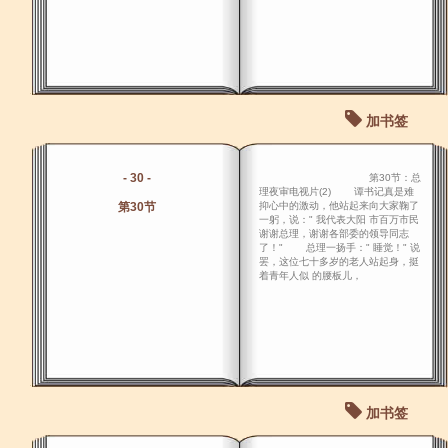
加书签
- 30 -
第30节：总
理夜审电视片(2) 谭书记真是难
第30节
抑心中的激动，他站起来向大家鞠了
一躬，说：" 我代表大阳 市百万市民
谢谢总理，谢谢各部委的领导同志
了！" 总理一扬手：" 睡觉！" 说
罢，这位七十多岁的老人站起身，挺
着青年人似 的腰板儿，
加书签