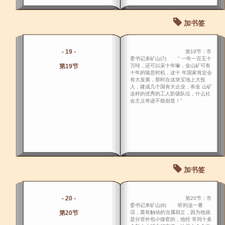
加书签
- 19 -
第19节：市
委书记来矿山(7) " 一年一百五十
第19节
万吨，还可以采十年嘛，金山矿可有
十年的喘息时机，这十 年国家肯定会
有大发展，那时在这块宝地上大投
入，建成几个国有大企业，有金 山矿
这样的优秀的工人阶级队伍，什么社
会主义奇迹不能创造！"
加书签
- 20 -
第20节：市
委书记来矿山(8) 听到这一番
第20节
话，最有触动的当属胡立，因为他就
是分管外包小煤窑的，他经 常同十多