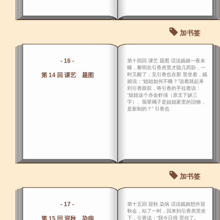
加书签
- 16 -
第十四回 课艺 题图 话说嫣娘一夜未
睡，黎明在引香房里才隐几而卧，一
第 14 回 课艺 题图
时又醒了，见引香也在那 里坐着，嫣
娘说：“姐姐如何不睡？”说着就起来
到引香跟前，将引香的手拉着说：
“姐姐这个赤金虾须（原文下缺三
字）、翡翠镯子是姐姐家里的旧物，
是新制的？” 引香也
加书签
- 17 -
第十五回 迎秋 染病 话说嫣娘想作迎
秋会，站了一时，回来到引香房里坐
第 15 回 迎秋 染病
下，引香说：“我今日得 罪你了。