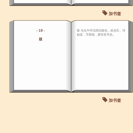
加书签
- 19 -
跋 先生中州戈阳旧族也，姓吴氏，讳
贻棠，字荫南，爱存其号也。
跋
加书签