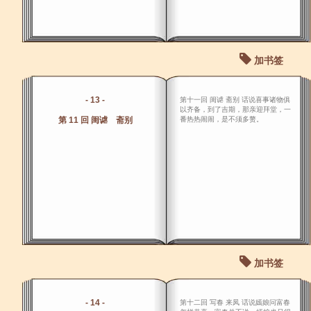
加书签
- 13 -
第十一回 闺谑 斋别 话说喜事诸物俱
以齐备，到了吉期，那亲迎拜堂，一
第 11 回 闺谑 斋别
番热热闹闹，是不须多赘。
加书签
- 14 -
第十二回 写春 来凤 话说嫣娘问富春