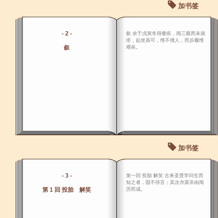
加书签
- 2 -
叙 余于戊寅冬得痿疾，阅三载而未就
痊，起坐虽可，维不倩人，而步履维
叙
艰矣。
加书签
- 3 -
第一回 投胎 解笑 古来圣贤学问生而
知之者，固不待言；其次亦莫非由阅
第 1 回 投胎 解笑
历而成。