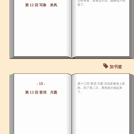
怎样恭喜，富春总不说，嫣娘也只得
第 12 回 写春 来凤
罢了。
加书签
- 15 -
第十三回 香消 月圆 话说富春身上发
热，到了第二日，果然就大病起来
第 13 回 香消 月圆
了。