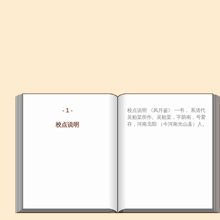
- 1 -
校点说明 《风月鉴》 一书， 系清代
吴贻棠所作。吴贻棠，字荫南，号爱
校点说明
存，河南戈阳 （今河南光山县）人。