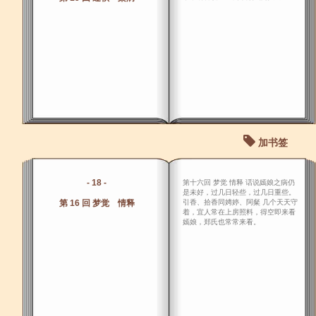
加书签
- 18 -
第十六回 梦觉 情释 话说嫣娘之病仍
是未好，过几日轻些，过几日重些。
第 16 回 梦觉 情释
引香、拾香同娉婷、阿粲 几个天天守
着，宜人常在上房照料，得空即来看
嫣娘，郑氏也常常来看。