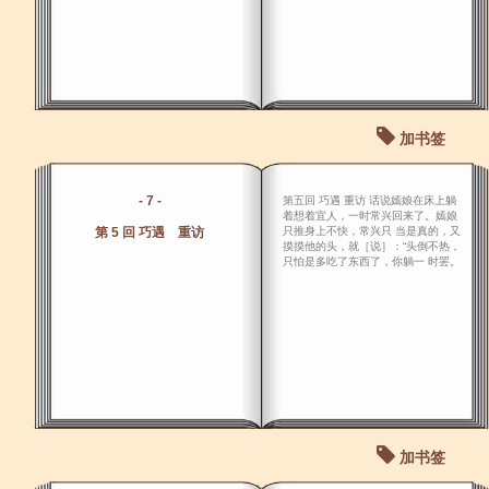
加书签
- 7 -
第五回 巧遇 重访 话说嫣娘在床上躺
着想着宜人，一时常兴回来了。嫣娘
第 5 回 巧遇 重访
只推身上不快，常兴只 当是真的，又
摸摸他的头，就［说］：“头倒不热，
只怕是多吃了东西了，你躺一 时罢。
加书签