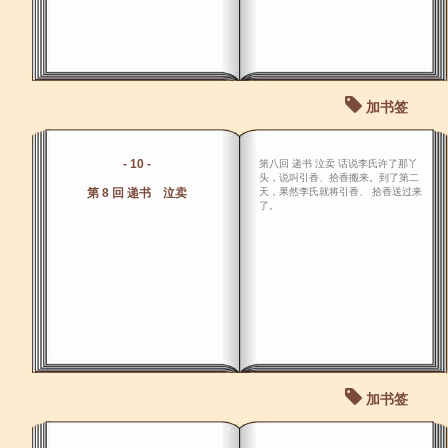
加书签
- 10 -
第八回 递书 泣卖 话说李氏许了那丫
头，说叫引香、拾香搬来。到了第二
第 8 回 递书 泣卖
天，果然李氏就将引香、 拾香送过来
了。
加书签