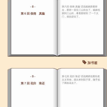
- 8 -
第六回 假佣 真骗 话说嫣娘跟着轿
去，那轿一直往三山街去了。嫣娘也
第 6 回 假佣 真骗
跟到三山街，看着那轿到 了一个大
门，就抬进去了。
加书签
- 9 -
第七回 花归 珠还 话说娉婷说着怕老
太太等他，就出来到院子里，随手掐
第 7 回 花归 珠还
了两枝花去了。