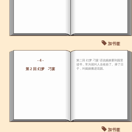
加书签
- 4 -
第二回 幻梦 刁宴 话说嫣娘要到园里
读书，常兴就叫人去收拾了。择了日
第 2 回 幻梦 刁宴
子，叫嫣娘搬进花园。
加书签