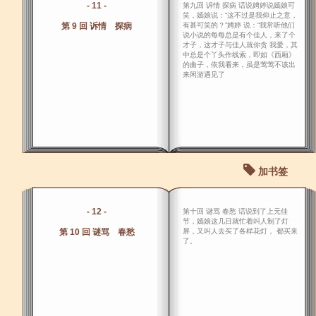
- 11 -
第九回 诉情 探病 话说娉婷说嫣娘可
笑，嫣娘说：“这不过是我仰止之意，
第 9 回 诉情 探病
有甚可笑的？”娉婷 说：“我常听他们
说小说的每每总是有个佳人，来了个
才子，这才子与佳人就你贪 我爱，其
中总是个丫头作线索，即如《西厢》
的曲子，依我看来，虽是莺莺不该出
来闲游遇见了
加书签
- 12 -
第十回 谜骂 春愁 话说到了上元佳
节，嫣娘这几日就忙着叫人制了灯
第 10 回 谜骂 春愁
屏，又叫人去买了各样花灯， 都买来
了。