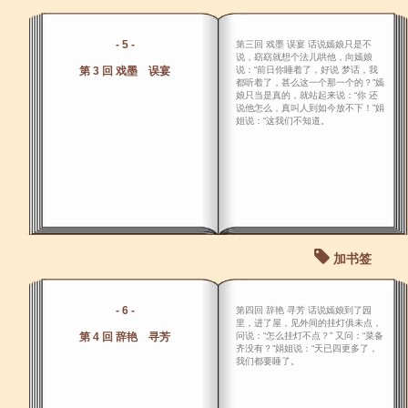
- 5 -
第三回 戏墨 误宴 话说嫣娘只是不
说，窈窈就想个法儿哄他，向嫣娘
第 3 回 戏墨 误宴
说：“前日你睡着了，好说 梦话，我
都听着了，甚么这一个那一个的？”嫣
娘只当是真的，就站起来说：“你 还
说他怎么，真叫人到如今放不下！”娟
姐说：“这我们不知道。
加书签
- 6 -
第四回 辞艳 寻芳 话说嫣娘到了园
里，进了屋，见外间的挂灯俱未点，
第 4 回 辞艳 寻芳
问说：“怎么挂灯不点？” 又问：“菜备
齐没有？”娟姐说：“天已四更多了，
我们都要睡了。