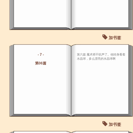
加书签
- 7 -
第六篇 魔术师不吭声了。他转身看着
水晶球，多么漂亮的水晶球啊
第06篇
加书签