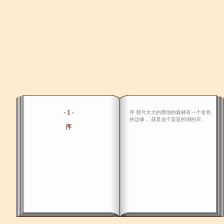
- 1 -
序 那片大大的墨绿的森林有一个金色
的边缘， 就是这个蓝蓝的湖的岸。
序