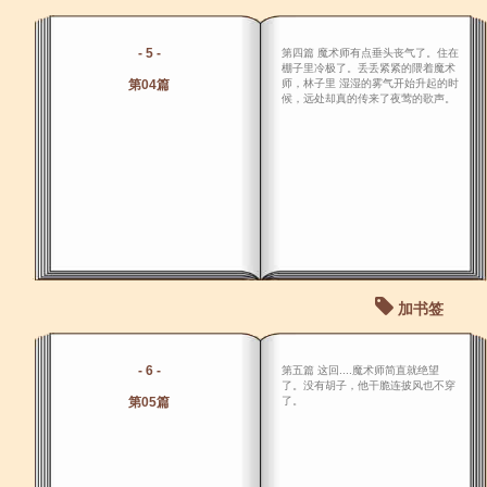
- 5 -
第四篇 魔术师有点垂头丧气了。住在
棚子里冷极了。丢丢紧紧的隈着魔术
第04篇
师，林子里 湿湿的雾气开始升起的时
候，远处却真的传来了夜莺的歌声。
加书签
- 6 -
第五篇 这回....魔术师简直就绝望
了。没有胡子，他干脆连披风也不穿
第05篇
了。