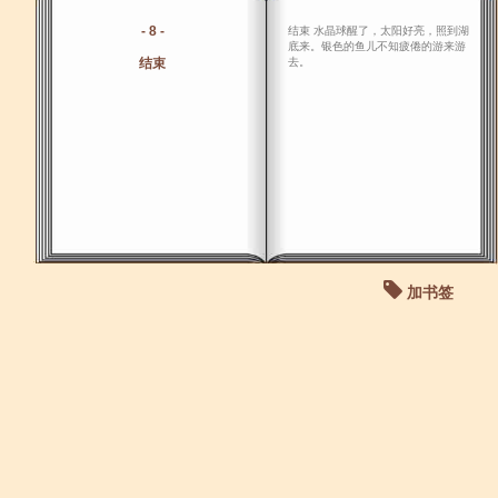
- 8 -
结束 水晶球醒了，太阳好亮，照到湖
底来。银色的鱼儿不知疲倦的游来游
结束
去。
加书签