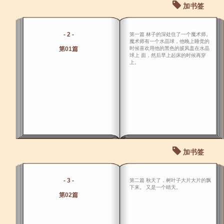
加书签
- 2 -
第一篇 林子的深处住了一个魔术师。
魔术师有一个水晶球，他晚上睡觉的
第01篇
时候喜欢用他的黑色的披风盖在水晶
球上 面，然后早上起床的时候再穿
上。
加书签
- 3 -
第二篇 秋天了，树叶子大片大片的飘
下来。 又是一个晴天。
第02篇