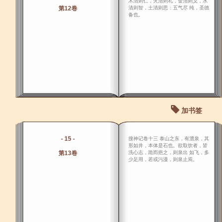
木清则仁，火清则礼，金清则义，水
第12卷
清则智，土清则思：五气尽 纯，圣德
备也。
加书签
- 15 -
搜神记卷十三 泰山之东，有澧泉，其
形如井，本体是石也。欲取饮者，皆
第13卷
洗心志，跪而挹之，则泉出 如飞，多
少足用，若或污漫，则泉止焉。