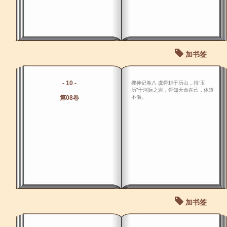
加书签
- 10 -
搜神记卷八 虞舜耕于历山，得“玉
历”于河际之岩，舜知天命在己，体道
第08卷
不倦。
加书签