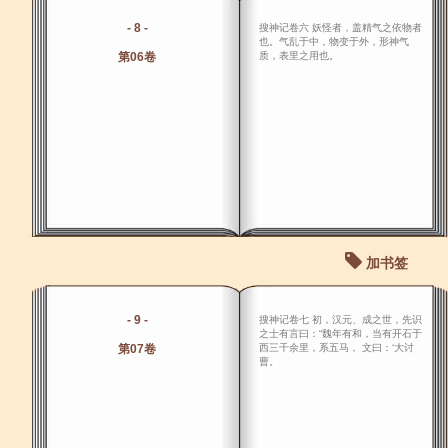
- 8 -
搜神记卷六 妖怪者，盖精气之依物者
也。气乱于中，物变于外，形神气
第06卷
质，表里之用也。
加书签
- 9 -
搜神记卷七 初，汉元、成之世，先识
之士有言曰：“魏年有和，当有开石于
第07卷
西三千余里，系五马， 文曰：‘大讨
曹。