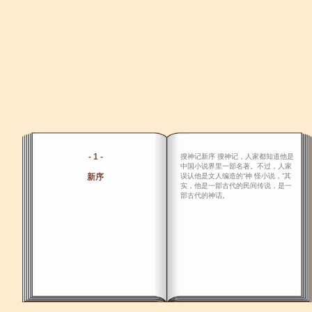
- 1 -
搜神记新序 搜神记，人家都知道他是
中国小说界里一部名著。不过，人家
新序
误认他是文人编造的“神 怪小说，”其
实，他是一部古代的民间传说，是一
部古代的神话。