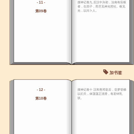
- 11 -
搜神记卷九 后汉中兴初，汝南有应枢
者，生四子，而尽见神光照社。枢见
第09卷
光，以问卜人。
加书签
- 12 -
搜神记卷十 汉和熹邓皇后，尝梦登梯
以扪天，体荡荡正清滑，有若钟乳
第10卷
状。