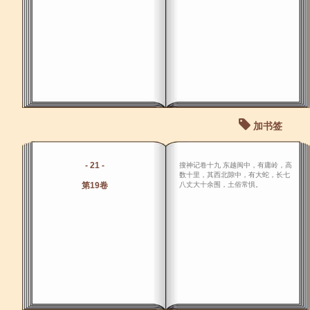
加书签
- 21 -
搜神记卷十九 东越闽中，有庸岭，高
数十里，其西北隙中，有大蛇，长七
第19卷
八丈大十余围，土俗常惧。