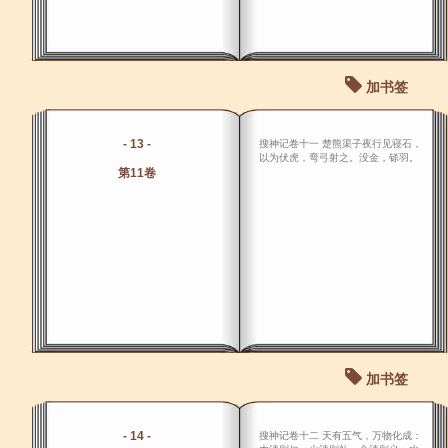
加书签
- 13 -
搜神记卷十一 楚熊渠子夜行见寝石，
以为伏虎，弯弓射之。没金，铩羽。
第11卷
加书签
- 14 -
搜神记卷十二 天有五气，万物化成：