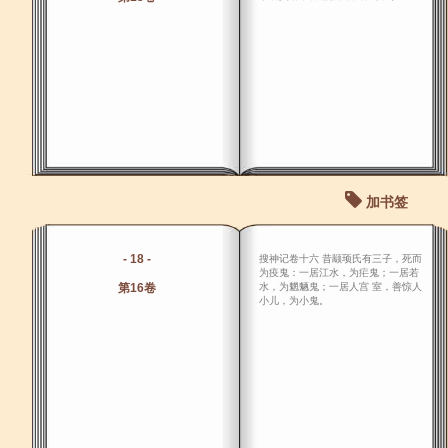
加书签
- 18 -
搜神记卷十六 昔颛顼氏有三子，死而
为疫鬼：一居江水，为疟鬼；一居若
第16卷
水，为魍魉鬼；一居人宫 室，善惊人
小儿，为小鬼。