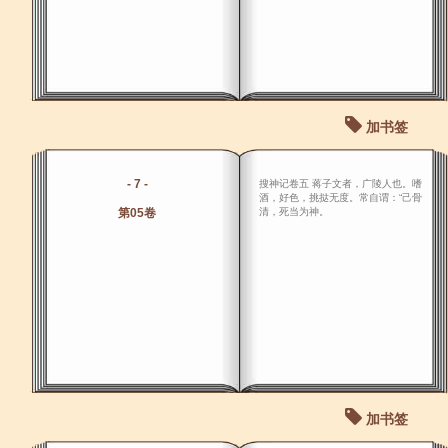
加书签
- 7 -
搜神记卷五 蒋子文者，广陵人也。嗜
酒，好色，挑挞无度。常自谓：“己骨
第05卷
清，死当为神。
加书签