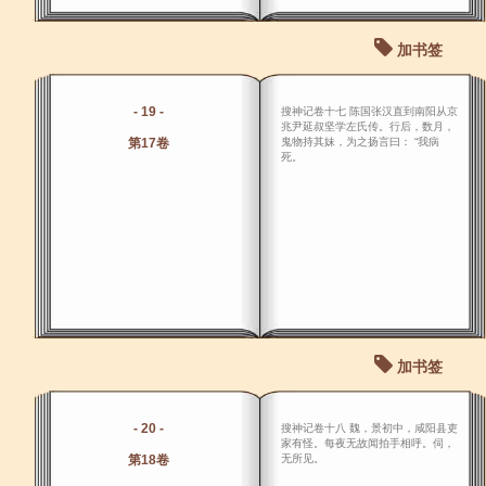
加书签
- 19 -
搜神记卷十七 陈国张汉直到南阳从京
兆尹延叔坚学左氏传。行后，数月，
第17卷
鬼物持其妹，为之扬言曰： “我病
死。
加书签
- 20 -
搜神记卷十八 魏，景初中，咸阳县吏
家有怪。每夜无故闻拍手相呼。伺，
第18卷
无所见。