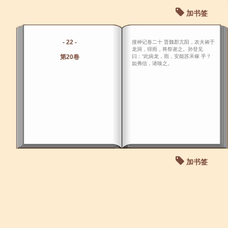
加书签
- 22 -
搜神记卷二十 晋魏郡亢阳，农夫祷于
龙洞，得雨，将祭谢之。孙登见
第20卷
曰：“此病龙，雨，安能苏禾稼 乎？
如弗信，请嗅之。
加书签