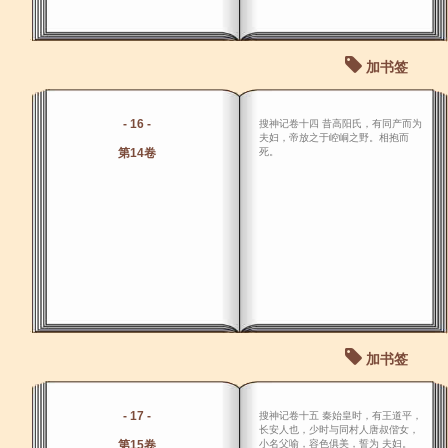
加书签
- 16 -
搜神记卷十四 昔高阳氏，有同产而为
夫妇，帝放之于崆峒之野。相抱而
第14卷
死。
加书签
- 17 -
搜神记卷十五 秦始皇时，有王道平，
长安人也，少时与同村人唐叔偕女，
第15卷
小名父喻，容色俱美，誓为 夫妇。