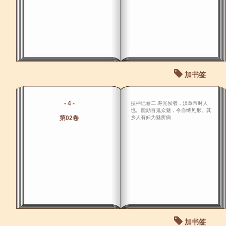
加书签
- 4 -
搜神记卷二 寿光侯者，汉章帝时人
也。能劾百鬼众魅，令自缚见形。其
第02卷
乡人有妇为魅所病
加书签