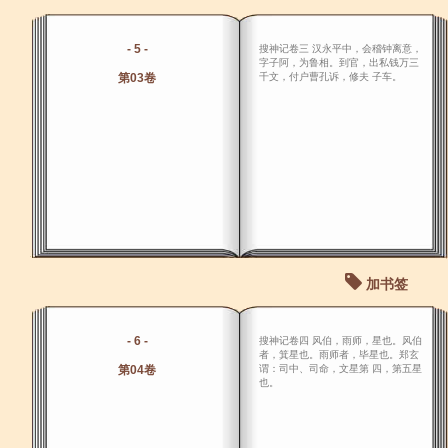
- 5 -
搜神记卷三 汉永平中，会稽钟离意，
字子阿，为鲁相。到官，出私钱万三
第03卷
千文，付户曹孔诉，修夫 子车。
加书签
- 6 -
搜神记卷四 风伯，雨师，星也。风伯
者，箕星也。雨师者，毕星也。郑玄
第04卷
谓：司中、司命，文星第 四，第五星
也。