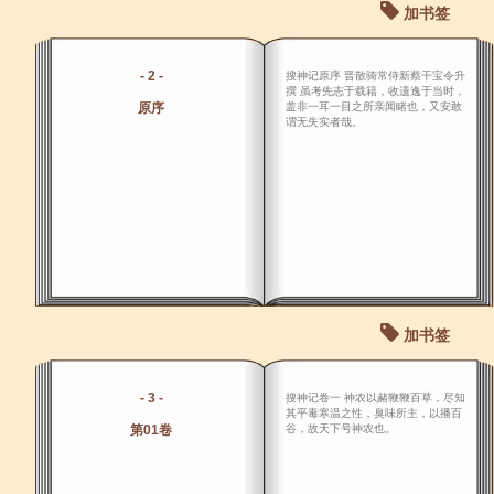
加书签
- 2 -
搜神记原序 晋散骑常侍新蔡干宝令升
撰 虽考先志于载籍，收遗逸于当时，
原序
盖非一耳一目之所亲闻睹也，又安敢
谓无失实者哉。
加书签
- 3 -
搜神记卷一 神农以赭鞭鞭百草，尽知
其平毒寒温之性，臭味所主，以播百
第01卷
谷，故天下号神农也。