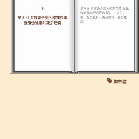
- 8 -
第八回 买媒说合盖为楼前羡慕 疑鬼
惊途那知死后还魂 词曰： 才各一
第 8 回 买媒说合盖为楼前羡慕
方，相思莫释，美分两地，眷恋难
忘。
疑鬼惊途那知死后还魂
加书签