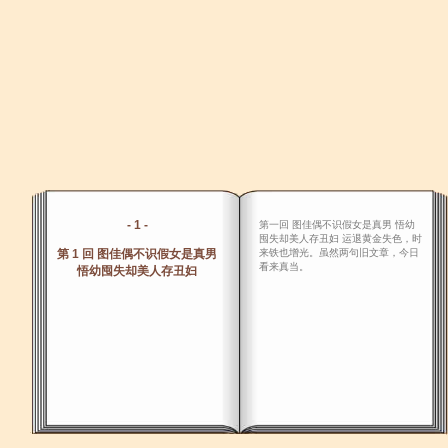
- 1 -
第一回 图佳偶不识假女是真男 悟幼
囤失却美人存丑妇 运退黄金失色，时
第 1 回 图佳偶不识假女是真男
来铁也增光。虽然两句旧文章，今日
看来真当。
悟幼囤失却美人存丑妇