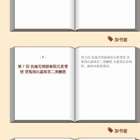
加书签
- 7 -
第七回 伉俪无情丽春院元君雪愤 淫
冤得白蕊珠宫二美酬恩 夫妻两足赤绳
第 7 回 伉俪无情丽春院元君雪
羁，嫁狗何能更逐鸡。
愤 淫冤得白蕊珠宫二美酬恩
加书签