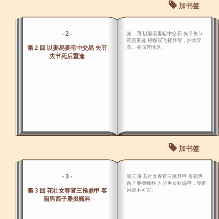
加书签
- 2 -
第二回 以妻易妻暗中交易 矢节失节
死后重逢 蝴蝶双飞鸳并宿，护水穿
第 2 回 以妻易妻暗中交易 矢节
花，美满芳情足。
失节死后重逢
加书签
- 3 -
第三回 花社女春官三推鼎甲 客籍男
西子屡掇巍科 人分男女欲偏存，漫道
第 3 回 花社女春官三推鼎甲 客
风流不可言。
籍男西子屡掇巍科