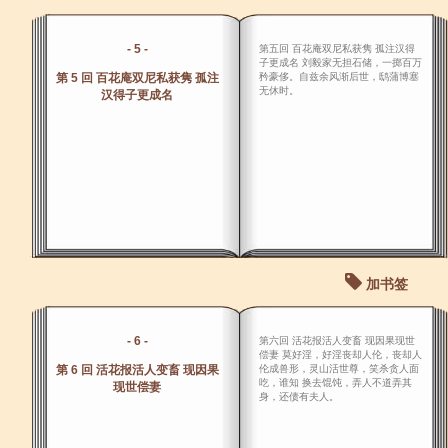
- 5 -
第五回 百花庵双尼私获隽 孤注汉得
子更成名 刘毅家无担石储，一掷百万
第 5 回 百花庵双尼私获隽 孤注
矜豪侈。自兹余风渐后世，鸱蒲博塞
无休时。
汉得子更成名
加书签
- 6 -
第六回 活花报活人变畜 现因果现世
偿妻 莫好淫，好淫丧却人伦，丧却人
第 6 回 活花报活人变畜 现因果
伦成兽形，灵山活世尊，笑杀贪人面
吃，谁知 换去馄饨，弄人不道弄其
现世偿妻
身，还债有夫人。