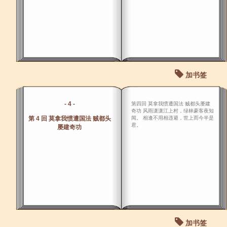
加书签
- 4 -
第四回 莫拿我惯遭国法 贼都头屡建
奇功 风雨潇潇江上村，绿林豪客夜知
第 4 回 莫拿我惯遭国法 贼都头
闻。 相逢不用相违避，世上而今半是
君。
屡建奇功
加书签