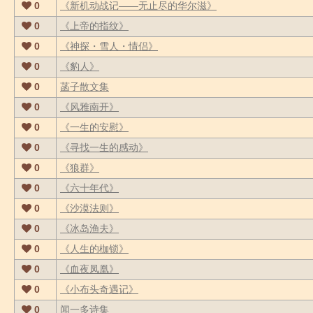
0
《新机动战记――无止尽的华尔滋》
0
《上帝的指纹》
0
《神探・雪人・情侣》
0
《豹人》
0
菡子散文集
0
《风雅南开》
0
《一生的安慰》
0
《寻找一生的感动》
0
《狼群》
0
《六十年代》
0
《沙漠法则》
0
《冰岛渔夫》
0
《人生的枷锁》
0
《血夜凤凰》
0
《小布头奇遇记》
0
闻一多诗集