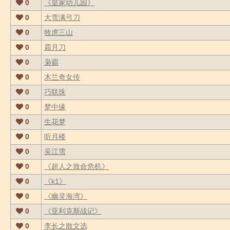
0
《皇家幼儿园》
0
大雪满弓刀
0
牧虎三山
0
霜月刀
0
枭霸
0
木兰奇女传
0
巧联珠
0
梦中缘
0
生花梦
0
听月楼
0
吴江雪
0
《超人之致命危机》
0
《k1》
0
《幽灵海湾》
0
《亚利克斯战记》
0
李长之散文选