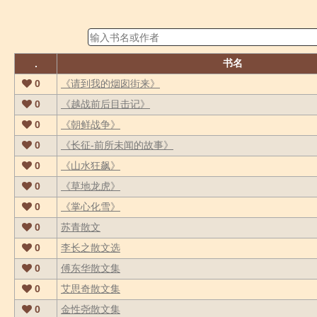
书名
.
0
《请到我的烟囱街来》
0
《越战前后目击记》
0
《朝鲜战争》
0
《长征-前所未闻的故事》
0
《山水狂飙》
0
《草地龙虎》
0
《掌心化雪》
0
苏青散文
0
李长之散文选
0
傅东华散文集
0
艾思奇散文集
0
金性尧散文集