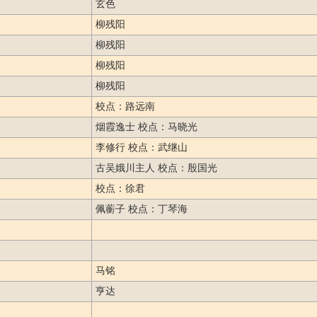
玄色
柳残阳
柳残阳
柳残阳
柳残阳
校点：路远南
烟霞逸士 校点：马晓光
李修行 校点：武继山
古吴娥川主人 校点：殷国光
校点：徐君
佩蘅子 校点：丁琴海
马铭
亨达