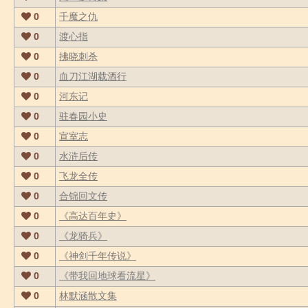
0
千魔之仇
0
渡心指
0
拂晓刺杀
0
血刀江湖载酒行
0
河东记
0
驻春园小史
0
宣室志
0
水浒后传
0
飞龙全传
0
合锦回文传
0
《高达百年史》
0
《龙骑兵》
0
《神剑千年传说》
0
《带我回地球看流星》
0
林默涵散文集