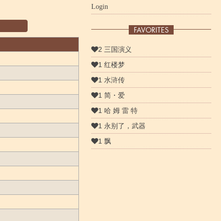
Login
FAVORITES
2 三国演义
1 红楼梦
1 水浒传
1 简・爱
1 哈 姆 雷 特
1 永别了，武器
1 飘