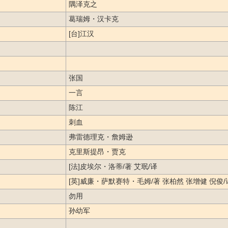
隅泽克之
葛瑞姆・汉卡克
[台]江汉
张国
一言
陈江
刺血
弗雷德理克・詹姆逊
克里斯提昂・贾克
[法]皮埃尔・洛蒂/著 艾珉/译
[英]威廉・萨默赛特・毛姆/著 张柏然 张增健 倪俊/
勿用
孙幼军