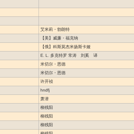
艾米莉・勃朗特
【美】威廉・福克纳
【俄】科斯莫杰米扬斯卡娅
E. L. 多克特罗 常涛 刘奚 译
米切尔・恩德
米切尔・恩德
许开祯
hndfj
萧潜
柳残阳
柳残阳
柳残阳
柳残阳