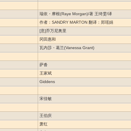
瑞依・摩根(Raye Morgan)/著 王绮雯/译
作者：SANDRY MARTON 翻译：郑瑶娟
[意]乔万尼奥里
冈田惠和
瓦内莎・葛兰(Vanessa Grant)
萨沓
王家斌
Giddens
宋佳敏
王伯庆
萧红