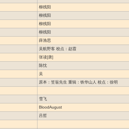
柳残阳
柳残阳
柳残阳
柳残阳
薛渔思
吴航野客 校点：赵霞
张读[唐]
陈忱
吴
原本：笠翁先生 重辑：铁华山人 校点：徐明
雪飞
BloodAugust
吕哲