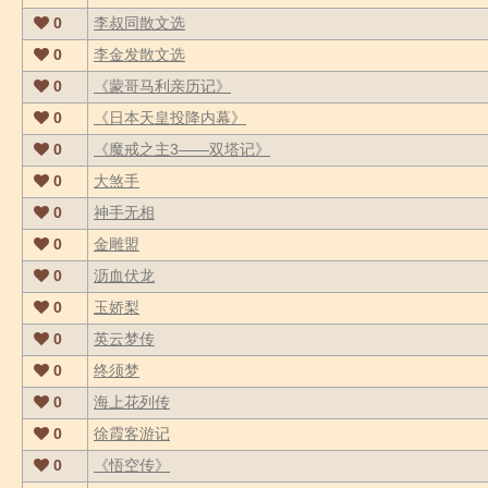
0
李叔同散文选
0
李金发散文选
0
《蒙哥马利亲历记》
0
《日本天皇投降内幕》
0
《魔戒之主3――双塔记》
0
大煞手
0
神手无相
0
金雕盟
0
沥血伏龙
0
玉娇梨
0
英云梦传
0
终须梦
0
海上花列传
0
徐霞客游记
0
《悟空传》