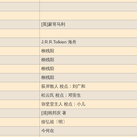
[英]蒙哥马利
J.R.R.Tolkien 海舟
柳残阳
柳残阳
柳残阳
柳残阳
荻岸散人 校点：刘广和
松云氏 校点：邓安生
弥坚堂主人 校点：小儿
[清]韩邦庆 著
徐弘祖〔明〕
今何在