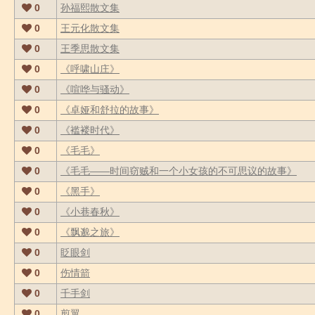
0
孙福熙散文集
0
王元化散文集
0
王季思散文集
0
《呼啸山庄》
0
《喧哗与骚动》
0
《卓娅和舒拉的故事》
0
《褴褛时代》
0
《毛毛》
0
《毛毛――时间窃贼和一个小女孩的不可思议的故事》
0
《黑手》
0
《小巷春秋》
0
《飘邈之旅》
0
眨眼剑
0
伤情箭
0
千手剑
0
剪翼