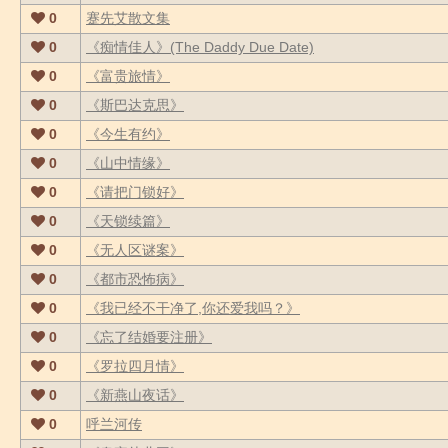
0
蹇先艾散文集
0
《痴情佳人》(The Daddy Due Date)
0
《富贵旅情》
0
《斯巴达克思》
0
《今生有约》
0
《山中情缘》
0
《请把门锁好》
0
《天锁续篇》
0
《无人区谜案》
0
《都市恐怖病》
0
《我已经不干净了,你还爱我吗？》
0
《忘了结婚要注册》
0
《罗拉四月情》
0
《新燕山夜话》
0
呼兰河传