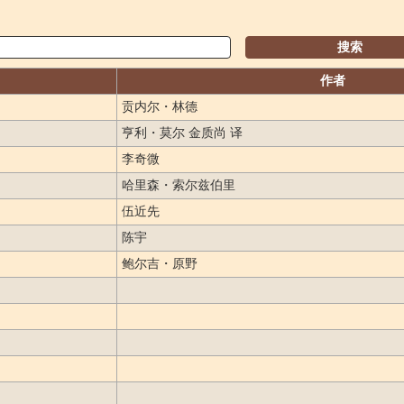
搜索
作者
贡内尔・林德
亨利・莫尔 金质尚 译
李奇微
哈里森・索尔兹伯里
伍近先
陈宇
鲍尔吉・原野