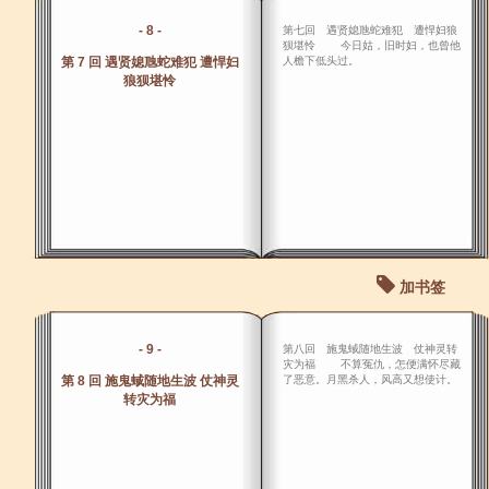
- 8 -
第七回 遇贤媳虺蛇难犯 遭悍妇狼
狈堪怜 今日姑，旧时妇，也曾他
第 7 回 遇贤媳虺蛇难犯 遭悍妇
人檐下低头过。
狼狈堪怜
加书签
- 9 -
第八回 施鬼蜮随地生波 仗神灵转
灾为福 不算冤仇，怎便满怀尽藏
第 8 回 施鬼蜮随地生波 仗神灵
了恶意。月黑杀人，风高又想使计。
转灾为福