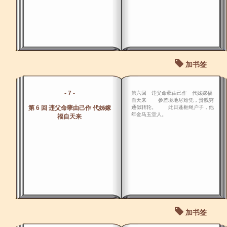
加书签
- 7 -
第六回 违父命孽由己作 代姊嫁福
自天来 参差境地尽难凭，贵贱穷
第 6 回 违父命孽由己作 代姊嫁
通似转轮。 此日蓬枢绳户子，他
年金马玉堂人。
福自天来
加书签