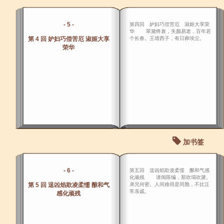
- 5 -
第四回 妒妇巧偿苦厄 淑姬大享荣
华 翠黛终衰，失颜易老，百年若
第 4 回 妒妇巧偿苦厄 淑姬大享
个长春。王墙西子，有日葬埃尘。
荣华
加书签
- 6 -
第五回 逞凶焰欺凌柔懦 酿和气感
化顽残 请阅陈编，那吹塌吹篪。
第 5 回 逞凶焰欺凌柔懦 酿和气
弟兄何密。人间难得是同胞，不比泛
常亲戚。
感化顽残