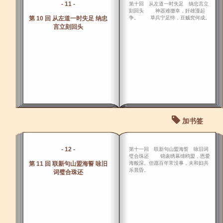
- 11 -
第十回 从左道一时失足 纳忠言立
刻回头 神器难徼幸，奸雄漫起
第 10 回 从左道一时失足 纳忠
争。 草兵宁足恃，豆贼究何成。
言立刻回头
加书签
- 12 -
第十一回 联新句山盟海誓 咏旧词
璧合珠还 锦衾绣幕缔鸥盟，恩爱
第 11 回 联新句山盟海誓 咏旧
海般深。但愿百年常没事，夫和妇共
乐晨昏。
词璧合珠还