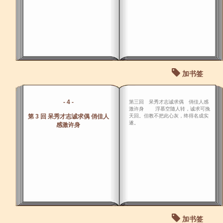
加书签
- 4 -
第三回 呆秀才志诚求偶 俏佳人感
激许身 浮慕空随人转，诚求可挽
第 3 回 呆秀才志诚求偶 俏佳人
天回。但教不把此心灰，终得名成实
遂。
感激许身
加书签