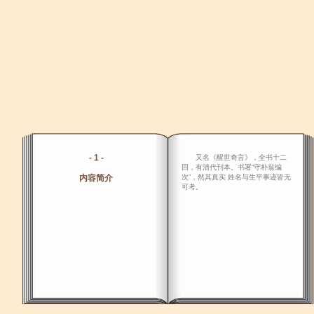
- 1 -
又名《醒世奇言》，全书十二
回，有清代刊本。书署“守朴翁编
内容简介
次”，然其真实 姓名与生平事迹皆无
可考。