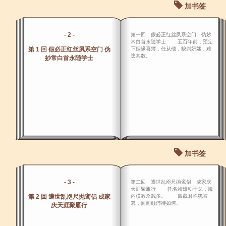
加书签
- 2 -
第一回 假必正红丝夙系空门 伪妙
常白首永随学士 五百年前，预定
第 1 回 假必正红丝夙系空门 伪
下姻缘喜簿，任从他，貌判妍媸，难
逃其数。
妙常白首永随学士
加书签
- 3 -
第二回 遭世乱咫尺抛鸾侣 成家庆
天涯聚雁行 托名靖难动干戈，海
第 2 回 遭世乱咫尺抛鸾侣 成家
内横教杀戮多。 四载君临犹被
篡，闾阎颠沛待如何。
庆天涯聚雁行