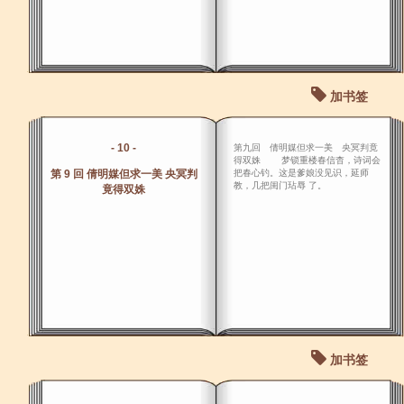
加书签
- 10 -
第九回 倩明媒但求一美 央冥判竟
得双姝 梦锁重楼春信杳，诗词会
第 9 回 倩明媒但求一美 央冥判
把春心钓。这是爹娘没见识，延师
教，几把闺门玷辱 了。
竟得双姝
加书签