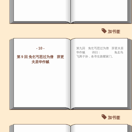
加书签
- 10 -
第九回 免乞丐思过为僧 辞更夫居
华作贼 诗曰： 兔走鸟
第 9 回 免乞丐思过为僧 辞更
飞两子孙，各寻生路耀家门。
夫居华作贼
加书签