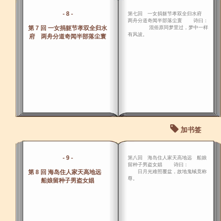
- 8 -
第七回 一女捐躯节孝双全归水府
两舟分道奇闻半部落尘寰 诗曰：
第 7 回 一女捐躯节孝双全归水
混俗原同梦里过，梦中一样
有风波。
府 两舟分道奇闻半部落尘寰
加书签
- 9 -
第八回 海岛住人家天高地远 船娘
留种子男盗女娼 诗曰：
第 8 回 海岛住人家天高地远
日月光难照覆盆，故地鬼蜮竟称
尊。
船娘留种子男盗女娼