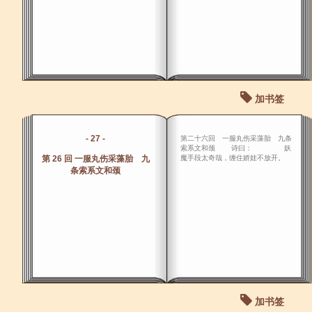
加书签
- 27 -
第二十六回 一服丸伤采藻胎 九条
索系文和颈 诗曰： 妖
第 26 回 一服丸伤采藻胎 九
魔手段太奇哉，缠住娇娃不放开。
条索系文和颈
加书签