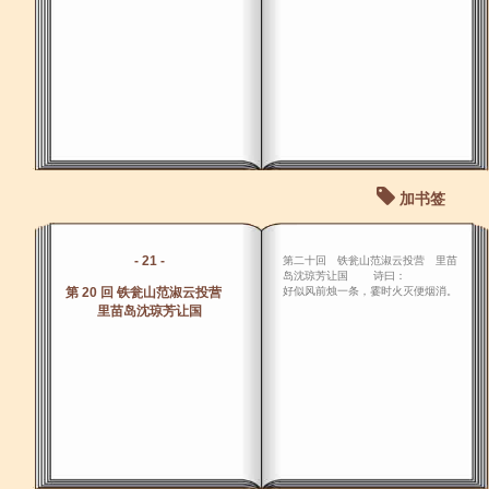
加书签
- 21 -
第二十回 铁瓮山范淑云投营 里苗
岛沈琼芳让国 诗曰：
第 20 回 铁瓮山范淑云投营
好似风前烛一条，霎时火灭便烟消。
里苗岛沈琼芳让国