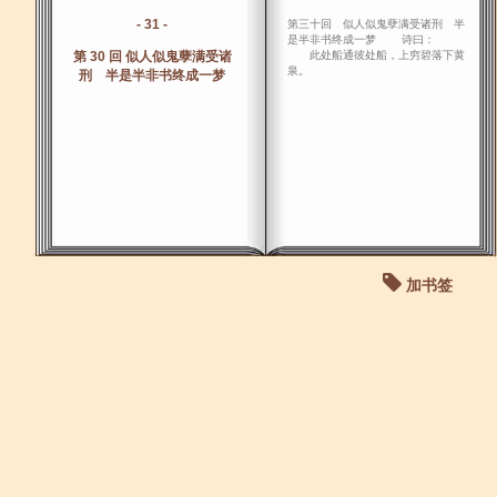
- 31 -
第三十回 似人似鬼孽满受诸刑 半
是半非书终成一梦 诗曰：
第 30 回 似人似鬼孽满受诸
此处船通彼处船，上穷碧落下黄
泉。
刑 半是半非书终成一梦
加书签