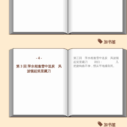
加书签
- 4 -
第三回 萍水相逢雪中送炭 风波顿
起笑里藏刀 诗曰： 几
第 3 回 萍水相逢雪中送炭 风
把挠钩曲不伸，惯从平地捕良民。
波顿起笑里藏刀
加书签