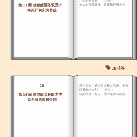
尸包宋两婪赃 诗曰：
第 13 回 栽嫖赌梁陈双受计
签头名目最高强，执票施行面有光。
移死尸包宋两婪赃
加书签
- 15 -
第十四回 遇盗船义释白老虎 举石
臼勇救粉金刚 诗曰：
第 14 回 遇盗船义释白老虎
济困扶危一好人，地方逼得不容身。
举石臼勇救粉金刚