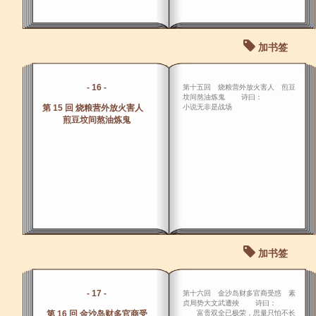
加书签
- 16 -
第十五回 烧粮营外放火害人 煎豆
坟间熬油炼鬼 诗曰：
第 15 回 烧粮营外放火害人
小说无非是战场
煎豆坟间熬油炼鬼
加书签
- 17 -
第十六回 金沙岛财多官商受惑 素
贞局势大文武遭殃 诗曰：
第 16 回 金沙岛财多官商受
富贵双全已极荣，思量只怕不长