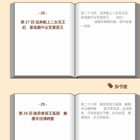
- 28 -
第二十七回 远来船上二女见王妃
新造殿中众官宴苗王 诗曰：
第 27 回 远来船上二女见王
放炮开锣摆对旗，轿中坐着
一祁宜。
妃 新造殿中众官宴苗王
加书签
- 29 -
第二十八回 除异兽苗王返国 赂瘦
羊活佛聘妻 苗王带宝器，自去除
第 28 回 除异兽苗王返国 赂
兽。月英命淑云守船，自与金鸾、紫
霞领兵，护卫到祖坟。
瘦羊活佛聘妻