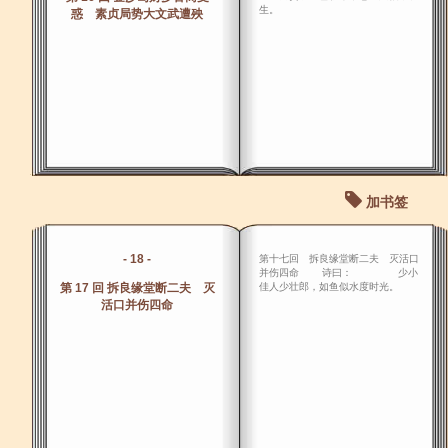
生。
惑 素贞局势大文武遭殃
加书签
- 18 -
第十七回 拆良缘堂断二夫 灭活口
并伤四命 诗曰： 少小
第 17 回 拆良缘堂断二夫 灭
佳人少壮郎，如鱼似水度时光。
活口并伤四命