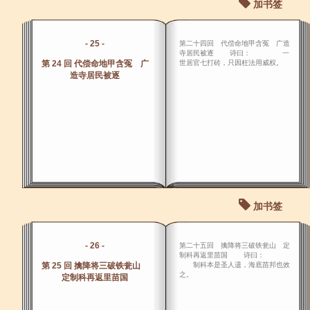
加书签
- 25 -
第二十四回 代偿命地甲含冤 广造
寺居民被逐 诗曰： 一
第 24 回 代偿命地甲含冤 广
世居官七打砖，只因枉法用威权。
造寺居民被逐
加书签
- 26 -
第二十五回 擒降将三破铁瓮山 定
制科再返里苗国 诗曰：
第 25 回 擒降将三破铁瓮山
制科本是圣人遗，海底苗邦也效
之。
定制科再返里苗国