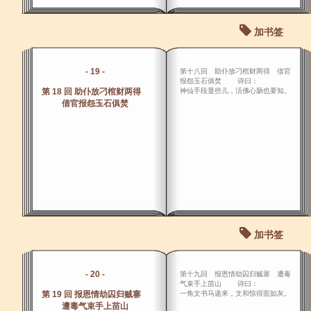
加书签
- 19 -
第十八回 助仆放刁棺财两得 借官
报怨玉石俱焚 诗曰：
第 18 回 助仆放刁棺财两得
神仙手段显些儿，活佛心肠也要知。
借官报怨玉石俱焚
加书签
- 20 -
第十九回 报恩情劫囚归贼寨 遭毒
气束手上苗山 诗曰：
第 19 回 报恩情劫囚归贼寨
一角文书马递来，文和惊得面如灰。
遭毒气束手上苗山