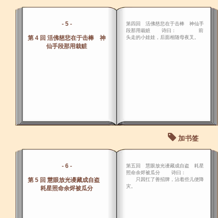
- 5 -
第四回 活佛慈悲在于击棒 神仙手
段那用栽赃 诗曰： 前
第 4 回 活佛慈悲在于击棒 神
头走的小娃娃，后面相随母夜叉。
仙手段那用栽赃
加书签
- 6 -
第五回 慧眼放光谩藏成自盗 耗星
照命余烬被瓜分 诗曰：
第 5 回 慧眼放光谩藏成自盗
只因扛了善招牌，沾着些儿便降
灾。
耗星照命余烬被瓜分