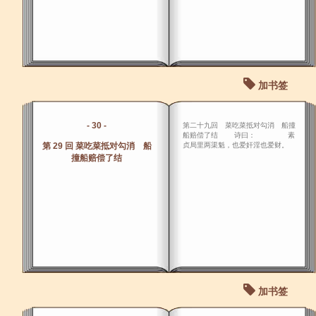
加书签
- 30 -
第二十九回 菜吃菜抵对勾消 船撞
船赔偿了结 诗曰： 素
第 29 回 菜吃菜抵对勾消 船
贞局里两渠魁，也爱奸淫也爱财。
撞船赔偿了结
加书签