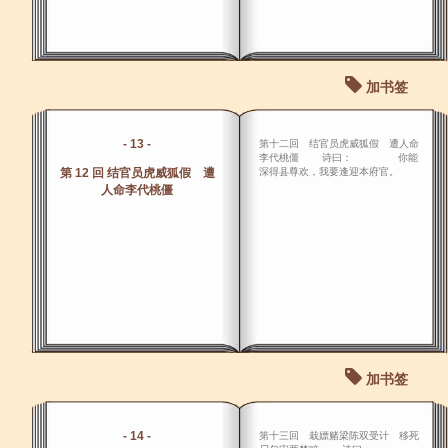
加书签
- 13 -
第十二回 结官员虎威狐假 遭人命
李代桃僵 诗曰： 你能
第 12 回 结官员虎威狐假 遭
深得县尊欢，我要逢迎本府官。
人命李代桃僵
加书签
- 14 -
第十三回 栽嫖赌梁陈双受计 移死