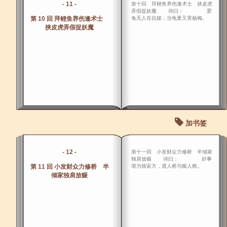
- 11 -
第十回 拜鲤鱼养伤逢术士 挟皮虎
弄假捉妖魔 诗曰： 爱
第 10 回 拜鲤鱼养伤逢术士
兔无人在自媒，当龟妻又害杨梅。
挟皮虎弄假捉妖魔
加书签
- 12 -
第十一回 小发财众力修桥 半倾家
独肩放赈 诗曰： 好事
第 11 回 小发财众力修桥 半
堪为致富方，渡人桥与赈人粮。
倾家独肩放赈