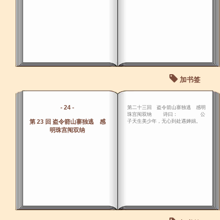
加书签
- 24 -
第二十三回 盗令箭山寨独逃 感明
珠宫闱双纳 诗曰： 公
第 23 回 盗令箭山寨独逃 感
子天生美少年，无心到处遇婵娟。
明珠宫闱双纳