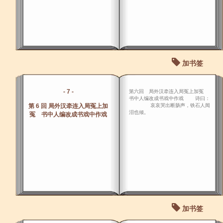
加书签
- 7 -
第六回 局外汉牵连入局冤上加冤
书中人编改成书戏中作戏 诗曰：
第 6 回 局外汉牵连入局冤上加
哀哀哭出断肠声，铁石人闻
泪也倾。
冤 书中人编改成书戏中作戏
加书签