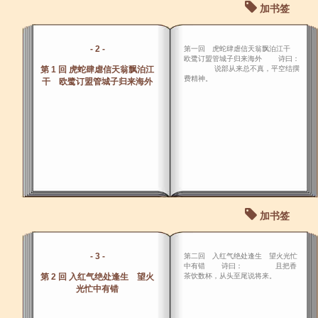
加书签
- 2 -
第一回 虎蛇肆虐信天翁飘泊江干
欧鹭订盟管城子归来海外 诗曰：
第 1 回 虎蛇肆虐信天翁飘泊江
说部从来总不真，平空结撰
费精神。
干 欧鹭订盟管城子归来海外
加书签
- 3 -
第二回 入红气绝处逢生 望火光忙
中有错 诗曰： 且把香
第 2 回 入红气绝处逢生 望火
茶饮数杯，从头至尾说将来。
光忙中有错