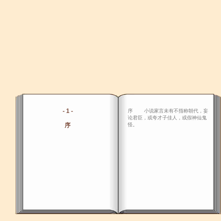
- 1 -
序 小说家言未有不指称朝代，妄
论君臣，或夸才子佳人，或假神仙鬼
序
怪。