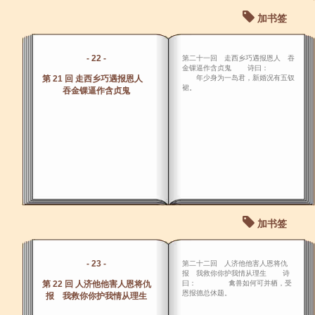
加书签
- 22 -
第二十一回 走西乡巧遇报恩人 吞
金锞逼作含贞鬼 诗曰：
第 21 回 走西乡巧遇报恩人
年少身为一岛君，新婚况有五钗
裙。
吞金锞逼作含贞鬼
加书签
- 23 -
第二十二回 人济他他害人恩将仇
报 我救你你护我情从理生 诗
第 22 回 人济他他害人恩将仇
曰： 禽兽如何可并栖，受
恩报德总休题。
报 我救你你护我情从理生