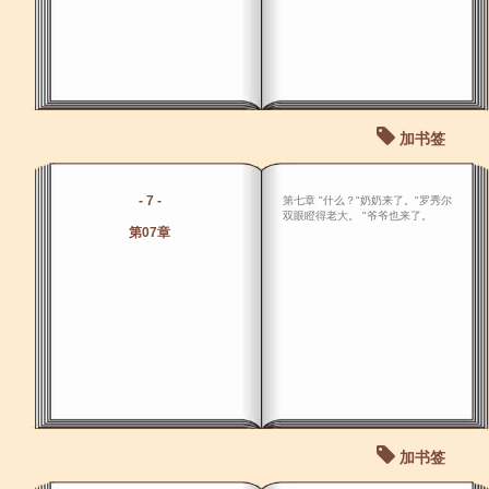
加书签
- 7 -
第七章 "什么？"奶奶来了。"罗秀尔
双眼瞪得老大。 "爷爷也来了。
第07章
加书签