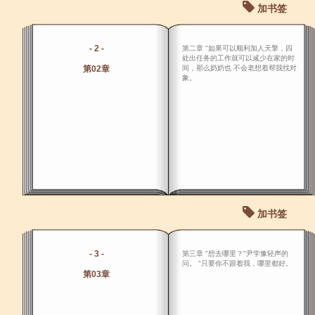
加书签
- 2 -
第二章 "如果可以顺利加人天擎，四
处出任务的工作就可以减少在家的时
第02章
间，那么奶奶也 不会老想着帮我找对
象。
加书签
- 3 -
第三章 "想去哪里？"尹学豫轻声的
问。 "只要你不跟着我，哪里都好。
第03章