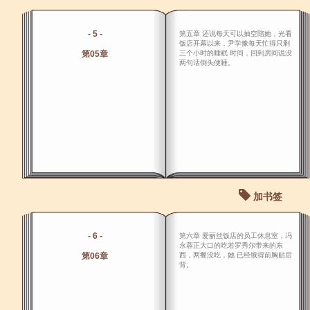
- 5 -
第五章 还说每天可以抽空陪她，光看
饭店开幕以来，尹学豫每天忙得只剩
第05章
三个小时的睡眠 时间，回到房间说没
两句话倒头便睡。
加书签
- 6 -
第六章 爱丽丝饭店的员工休息室，冯
永蓉正大口的吃若罗秀尔带来的东
第06章
西，两餐没吃，她 已经饿得前胸贴后
背。