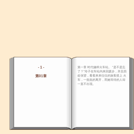
- 1 -
第一章 时代燧枰火车站。 "是不是忘
了？"玲子在车站内来回踱步，并且四
第01章
处张望，看着来来往往的旅客搭上 火
车，一批批的离开，而她等待的人却
一直不出现。