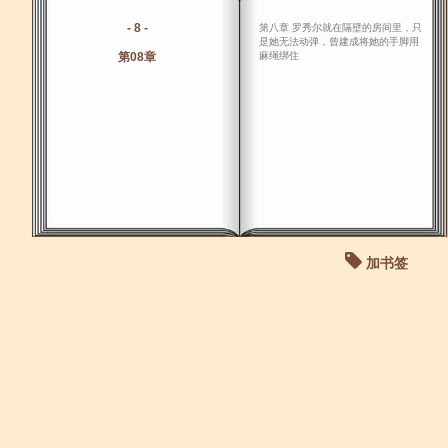
- 8 -
第八章 罗秀尔就在隔壁的房间里，只
是她无法动弹，曾建成将她的手脚用
第08章
麻绳绑住
加书签