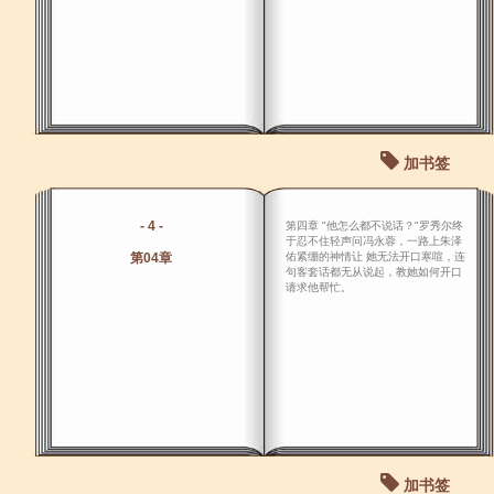
加书签
- 4 -
第四章 "他怎么都不说话？"罗秀尔终
于忍不住轻声问冯永蓉，一路上朱泽
第04章
佑紧绷的神情让 她无法开口寒喧，连
句客套话都无从说起，教她如何开口
请求他帮忙。
加书签