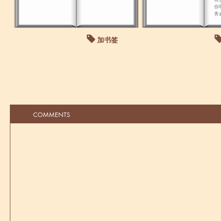
你
务
新
议
上
加书签
COMMENTS