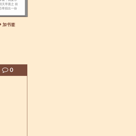
明天早晨之 前
必草拟出一份
的安全措施建
书放在我桌
！” “是，夫人。
加书签
0