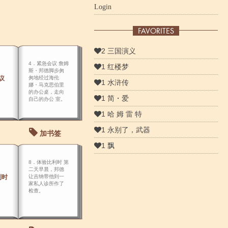
Login
FAVORITES
2 三国演义
4．紧急会议 詹姆
1 红楼梦
斯・邦德脚步匆
议
匆地经过海伦
1 水浒传
娜・马克思伯里
的办公桌，走向
1 简・爱
自己的办公 室。
1 哈 姆 雷 特
1 永别了，武器
加书签
1 飘
8．体验比利时 第
二天早晨，邦德
利时
让吉纳带他到一
家私人诊所作了
检查。