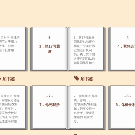
- 3 -
- 4 -
．老对手 击球的
3．第17号蒙皮
巧不在于用力
国防评估与研究
大小，邦德，
3．第17号蒙
局是一个实行商
4．紧急会
在于反作用
业性运行机制
皮
。
的。构，其下属
各研究部门以前
都是国防采购办
公室的分支机
构，分散在英国
各地，既有公开
加书签
加书签
的，也有秘密
的。
- 7 -
- 8 -
．前往布市 詹姆
7．你死我活 邦德
・邦德从Ｑ部提
离开吉纳，开
了美洲豹XK8
7．你死我活
着“美洲豹”来到旅
8．体验比
车。提车时，
馆，把车交给一
思罗德少校就
名侍者，便走进
近为该 车做的
旅馆的 迎宾大
处改进向邦德
厅。
了一番介绍。