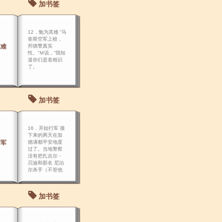
加书签
12．勉为其难 “马
奎斯空军上校，
其难
邦德警真实
性。”Ｍ说，“我知
道你们是老相识
了。
加书签
16．开始行军 接
下来的两天在加
行军
德满都平安地度
过了。当地警察
没有把扎吉尔・
贝迪和那名 尼泊
尔杀手（不管他
是不是联盟的成
员）之死与住在
雅克叶蒂旅馆的
加书签
这批登山者联 系
起来。