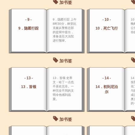
加书签
- 9 -
- 10 -
9．隐匿行踪 上午
1
8时30分，林登比
晚
9．隐匿行踪
克被从警察总部
10．死亡飞行
公
的监狱中提出，
你
准备送往大法院
进行预审。
加书签
- 13 -
- 14 -
13．首领 史蒂
1
文・哈丁一点也
按
13．首领
不喜欢北非。一
14．初到尼泊
花
种完全不同的文
与
尔
明令他感到战
成
栗。
奥
的
楼
姆
前
加书签
总
布
面