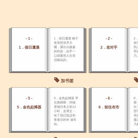
- 1 -
- 2 -
1．假日遭遇 梭子
2
鱼突然张开大
技
1．假日遭遇
嘴，露出白森森
2．老对手
的
的利齿，似乎一
而
口就要把人生吞
力
活噬似的。
加书签
- 5 -
- 6 -
5．金色起搏器 早
6
在詹姆斯・邦德
斯
5．金色起搏器
受领任务之前12
6．前往布市
出
小时，史蒂文・
型
哈丁就已抵达布
布
鲁塞尔的米 迪车
最
站。
几
做