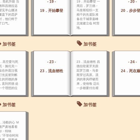
- 19 -
- 20 -
8．危机升级 当
19．开始攀登 一
德和昌德拉远
周后，罗兰德・
望见半山腰冰
19．开始攀登
马奎斯组织一支
20．步步
覆盖下的昆萨
精干的先遣队准
时，他们终于
备在干城章嘉峰
了口气。
北坡建立临 时营
地。
加书签
加书签
- 23 -
- 24 -
2．高空爱与死
23．流血牺牲 昌
托・施伦克一
德拉咬紧牙关跟
躲在外面注视
23．流血牺牲
踪罗兰德・马奎
24．死在
灯光反射到帐
斯穿过高原。凛
上的邦德的身
冽的寒风呼啸而
，直到邦德 处
来，使他每 迈出
一个理想的位
一步都要付出艰
时才下手。
辛的努力。
加书签
加书签
6．冷酷的心 Ｍ
情严肃地看着
尔・特纳
：“不管你时间
多紧，我要求