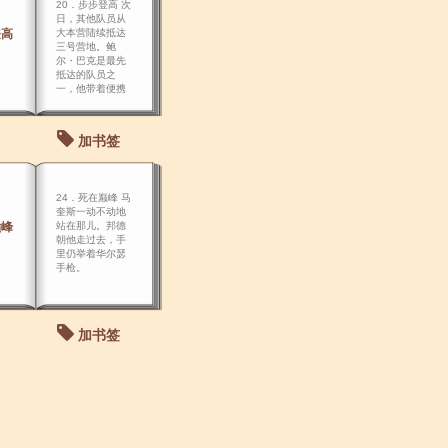
20．步步登高 次
日，其他队员从
登高
大本营陆续抵达
三号营地。鲍
尔・巴克是最先
抵达的队员之
一，他带着便携
式卫星电话以及
个人用品。
加书签
24．死在巅峰 马
奎斯一动不动地
巅峰
站在那儿。邦德
朝他走过去，手
里仍举着华尔瑟
手枪。
加书签