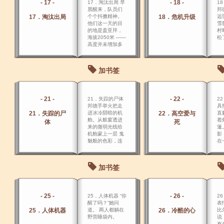
- 17 -
- 18 -
17．淘汰出局 早
1
晨醒来，队员们
邦
17．淘汰出局
个个抖擞精神。
18．危机升级
远
他们这一天的目
雪
的地是盖亚拜，
村
海拔2050米 ――
松
高度并未增加多
少，不过需跋涉6
小时。
加书签
- 21 -
- 22 -
21．失踪的尸体
2
邦德手举火把走
具
21．失踪的尸
进冰冷阴暗的机
22．高空爱与
直
舱。从舷窗透进
着
体
死
来的微弱光线给
篷
机舱蒙上一层 鬼
影
魅般的色彩，连
在
邦德也感到了一
置
丝恐惧。
加书签
- 25 -
- 26 -
25．人体机器 “你
2
醒了吗？”她问
表
25．人体机器
道。 两人都躺在
26．冷酷的心
比
野营睡袋内。
说
有