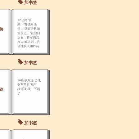
加书签
12公路 “回
来！”邦德耳语
公路
道。“朝直升机匍
匐前进。”在他们
后面，将军仍然
在大 喊大叫，告
诉他的人用炸药
把邦德炸出来。
加书签
16应该知道 当他
驱车前往“后甲
应该
板”的时候。下起
了
加书签