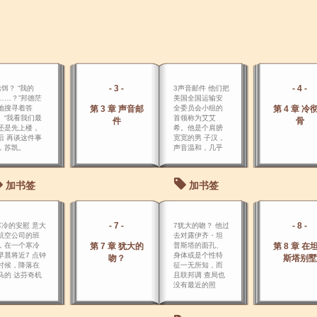
- 3 -
- 4 -
诱饵？ “我的
3声音邮件 他们把
……？”邦德茫
美国全国运输安
地搜寻着答
第 3 章 声音邮
全委员会小组的
第 4 章 冷
。“我看我们最
首领称为艾艾
件
骨
还是先上楼，
希。他是个肩膀
后 再谈这件事
宽宽的男 子汉，
，苏凯。
声音温和，几乎
像父亲一样。
加书签
加书签
- 7 -
- 8 -
寒冷的安慰 意大
7犹大的吻？ 他过
航空公司的班
去对露伊齐・坦
，在一个寒冷
第 7 章 犹大的
普斯塔的面孔、
第 8 章 在
早晨将近7 点钟
身体或是个性特
吻？
斯塔别墅
时候，降落在
征一无所知，而
马的 达芬奇机
且联邦调 查局也
没有最近的照
片。