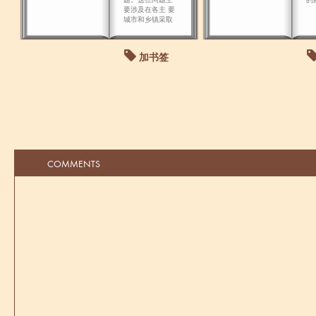
要涉及在各主 要
城市和乡镇采取
的行动：都是政
变常见的细节问
题――占领广播
加书签
电台和电视台，
主要城市建筑的
守卫工作，对那
些不执行命令的
人应采取的强硬
手段。
COMMENTS