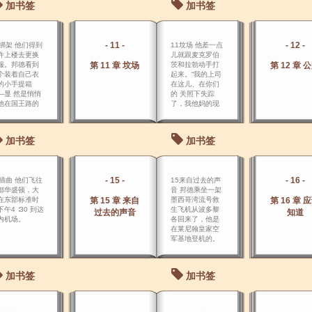
加书签
加书签
- 11 -
- 12 -
0绑架 他们得到
11坟场 他差一点
许上楼去更换
儿就跟麦克罗伯
服。邦德看到
第 11 章 坟场
茨和拉勃动手打
第 12 章 
个装着自己衣
起来。“我的上司
的小手提箱
在这儿、在你们
―显 然是悄悄
的 关照下失踪
他在国王路的
了，我他妈的现
寓里取来的
在就去找他。
―已经被带到
儿了，可能是M
加书签
加书签
的。
- 15 -
- 16 -
4插曲 他们飞往
15来自过去的声
都华盛顿，大
音 邦德乘坐一架
在东部标准时
第 15 章 来自
墨西哥湾流号救
第 16 章 
午4 ∶30 到达
生飞机从波多黎
过去的声音
知道
内机场。
各回来了，他是
在莱尼翰皇家空
军基地登机的。
加书签
加书签