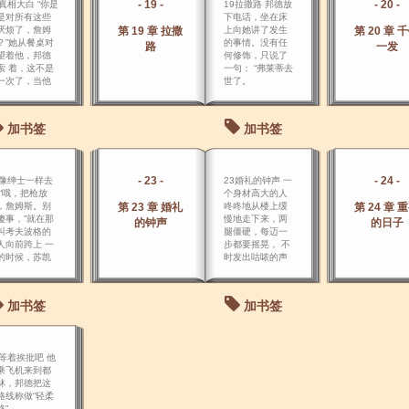
- 19 -
- 20 -
8真相大白 “你是
19拉撒路 邦德放
是对所有这些
下电话，坐在床
厌烦了，詹姆
第 19 章 拉撒
上向她讲了发生
第 20 章 
？”她从餐桌对
的事情。没有任
路
一发
望着他，邦德
何修饰，只说了
索 着，这不是
一句： “弗莱蒂去
一次了，当他
世了。
共同完成了那
任务后，他离
了她，也许这
加书签
加书签
他犯 下的一个
重错误。
- 23 -
- 24 -
2像绅士一样去
23婚礼的钟声 一
 “哦，把枪放
个身材高大的人
，詹姆斯。别
第 23 章 婚礼
咚咚地从楼上缓
第 24 章 
傻事，”就在那
慢地走下来，两
的钟声
的日子
叫考夫波格的
腿僵硬，每迈一
人向前跨上 一
步都要摇晃， 不
的时候，苏凯
时发出咕哝的声
续说道。
响。
加书签
加书签
6等着挨批吧 他
乘飞机来到都
林，邦德把这
路线称做“轻柔
路”。