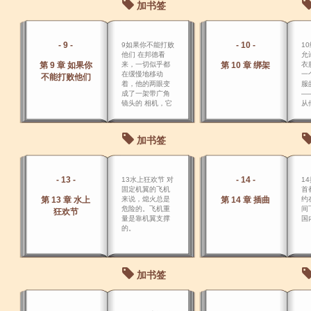
加书签
了，变换 了。
- 9 -
- 10 -
9如果你不能打败
1
他们 在邦德看
允
第 9 章 如果你
来，一切似乎都
第 10 章 绑架
衣
在缓慢地移动
一
不能打败他们
着，他的两眼变
服
成了一架带广角
―
镜头的 相机，它
从
首先紧紧盯住露
公
伊齐的枪口。
―
这
加书签
带
- 13 -
- 14 -
13水上狂欢节 对
1
固定机翼的飞机
首
第 13 章 水上
来说，熄火总是
第 14 章 插曲
约
危险的。飞机重
间下
狂欢节
量是靠机翼支撑
国
的。
加书签