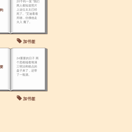
20千钧一发 “我们
两人都知道照片
千钧
上这位太太已经
死了。”艾迪看着
邦德，仿佛他走
火入 魔了。
加书签
24重要的日子 两
个恶棍端着堆满
重要
三明治和糕点的
盘子来了，还带
了一瓶酒。
加书签