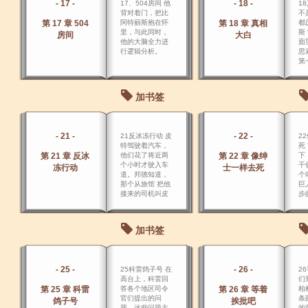
- 17 -
- 18 -
17、504房间 他
1
背对着门，把比
不
第 17 章 504
阿特丽斯抱在怀
第 18 章 真相
都
里，与此同时，
斯
房间
大白
他的大脑全力进
面
行逻辑分析。
思
第
们
次
开
加书签
是
严
- 21 -
- 22 -
21反冰冻行动 皮
2
特驾驶着汽车，
死
第 21 章 反冰
他们花了将近两
第 22 章 像绅
下
个小时才驶入车
干
冻行动
士一样去死
道。邦德知道，
个
那个从旅馆 把他
巨
接来的司机叫皮
步
特。
继
加书签
- 25 -
- 26 -
25科雷鸽子号 在
2
高台上，科雷回
们
第 25 章 科雷
答各个地区司令
第 26 章 等着
柏
官们提出的问
条
鸽子号
挨批吧
题。这些问题主
的