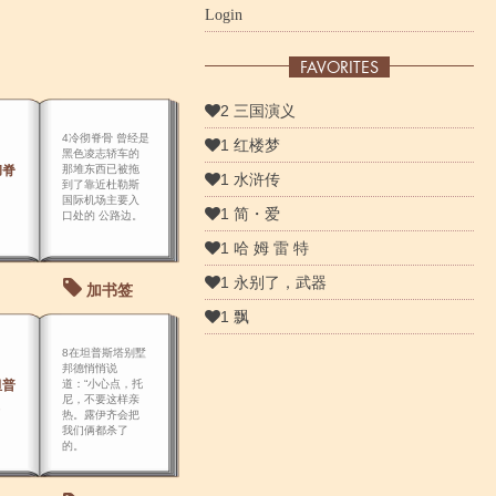
Login
FAVORITES
2 三国演义
4冷彻脊骨 曾经是
1 红楼梦
黑色凌志轿车的
彻脊
那堆东西已被拖
1 水浒传
到了靠近杜勒斯
国际机场主要入
1 简・爱
口处的 公路边。
1 哈 姆 雷 特
1 永别了，武器
加书签
1 飘
8在坦普斯塔别墅
邦德悄悄说
坦普
道：“小心点，托
尼，不要这样亲
热。露伊齐会把
我们俩都杀了
的。