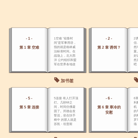
- 1 -
- 2 -
1空难 “祖鲁时
2
间”是军事用语，
信
第 1 章 空难
指的就是格林威
第 2 章 诱饵？
然
治标准时间。在
案
战场上，北大西
好
洋 公约组织和盟
然
军在世界各地使
吧
用的都是祖鲁时
间，祖鲁时间不
考虑夏令时。
加书签
- 5 -
- 6 -
5连接 有人打开顶
6
灯。几秒钟之
利
第 5 章 连接
间，时间仿佛凝
第 6 章 寒冷的
机
固了。邦德会发
的
安慰
誓说，坐在扶手
的
椅中 的那人就是
罗
苏凯・坦普斯
场
塔，随后，也许
是幻觉和昏暗的
光线，使她融化