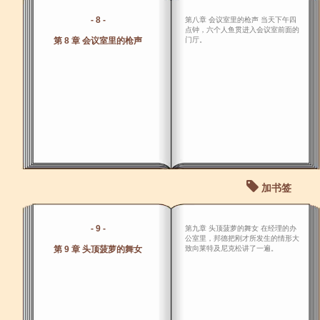
- 8 -
第八章 会议室里的枪声 当天下午四
点钟，六个人鱼贯进入会议室前面的
第 8 章 会议室里的枪声
门厅。
加书签
- 9 -
第九章 头顶菠萝的舞女 在经理的办
公室里，邦德把刚才所发生的情形大
第 9 章 头顶菠萝的舞女
致向莱特及尼克松讲了一遍。