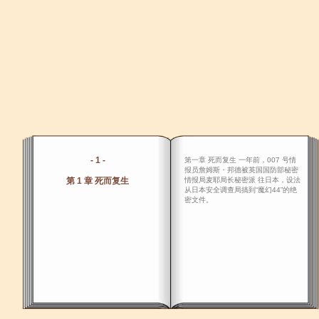
- 1 -
第一章 死而复生 一年前，007 号情
报员詹姆斯・邦德被英国国防部秘密
第 1 章 死而复生
情报局麦耶局长秘密派 往日本，设法
从日本安全调查局搞到“魔幻44”的绝
密文件。