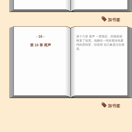
加书签
- 16 -
第十六章 尾声 一星期后，邦德渐渐
恢复了知觉。他躺在一间挂着绿色窗
第 16 章 尾声
纬的房间里，但觉得 自己象是沉在海
底。
加书签