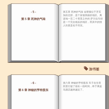
- 5 -
第五章 死神的气味 金斯顿位于牙买
加的北部，是个富饶美丽的地区。离
第 5 章 死神的气味
该地一百二十英里之外的 萨方拉马却
是一个完全相反的地区，而其中的情
人街更是名不符实。
加书签
- 6 -
第六章 神秘的亨特股东 车子在甘蔗
田里行驶了很长一段时间，终于离蓝
第 6 章 神秘的亨特股东
鸟酒店越来越近了。