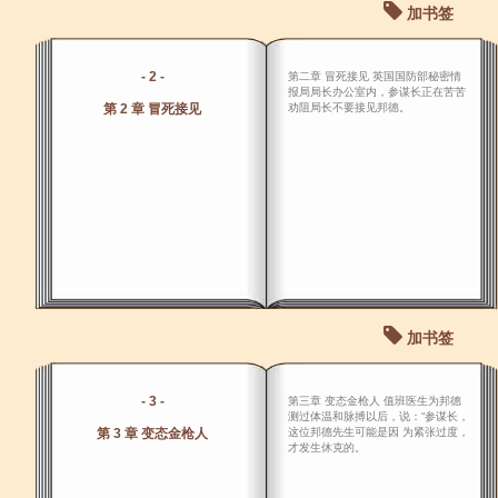
加书签
- 2 -
第二章 冒死接见 英国国防部秘密情
报局局长办公室内，参谋长正在苦苦
第 2 章 冒死接见
劝阻局长不要接见邦德。
加书签
- 3 -
第三章 变态金枪人 值班医生为邦德
测过体温和脉搏以后，说：“参谋长，
第 3 章 变态金枪人
这位邦德先生可能是因 为紧张过度，
才发生休克的。