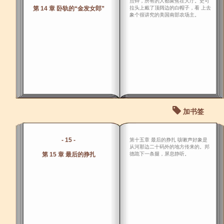
点钟，所有的人都聚焦在大厅。史可
第 14 章 卧轨的“金发女郎”
拉头上戴了顶阔边的白帽子，看 上去
象个很讲究的美国南部农场主。
加书签
- 15 -
第十五章 最后的挣扎 咳嗽声好象是
从河那边二十码外的地方传来的。邦
第 15 章 最后的挣扎
德跪下一条腿，屏息静听。