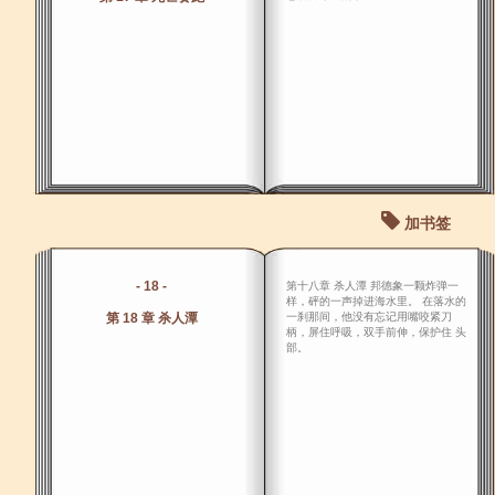
加书签
- 18 -
第十八章 杀人潭 邦德象一颗炸弹一
样，砰的一声掉进海水里。 在落水的
第 18 章 杀人潭
一刹那间，他没有忘记用嘴咬紧刀
柄，屏住呼吸，双手前伸，保护住 头
部。