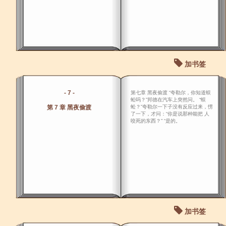
加书签
- 7 -
第七章 黑夜偷渡 “夸勒尔，你知道蜈
蚣吗？”邦德在汽车上突然问。 “蜈
第 7 章 黑夜偷渡
蚣？”夸勒尔一下子没有反应过来，愣
了一下，才问：“你是说那种能把 人
咬死的东西？” “是的。
加书签