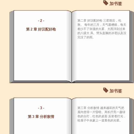
加书签
- 2 -
第二章 好汉配好枪 三星期后，伦
敦。 每年的三月，天气最糟糕，每天
第 2 章 好汉配好枪
都少不了弥漫的大雾、大西洋刮过来
的八级大 风、劈头盖脑的冰雹以及没
完没了的雨。
加书签
- 3 -
第三章 分析敌情 越来越坏的天气把
屋内变得一片昏暗。局长拧亮一盏绿
第 3 章 分析敌情
色的台灯，红色的桌面 反射着灯光，
给屋子中央蒙上一道黄色的光晕。