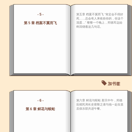
- 5 -
第五章 档案不翼而飞 “肯定会不得好
死……总会有人来收拾你的，你这个
第 5 章 档案不翼而飞
混蛋…” 整整一个晚上，邦德耳边始
终回绕着这几句话。
加书签
- 6 -
第六章 鲜花与蜈蚣 那天中午，邦德
应殖民局长史密斯之请与他一起在皇
第 6 章 鲜花与蜈蚣
后俱乐部共进午餐。