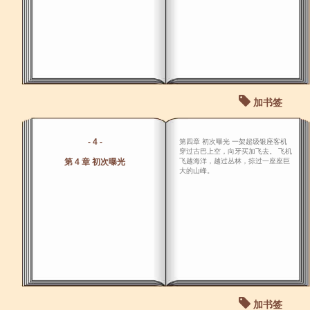
加书签
- 4 -
第四章 初次曝光 一架超级银座客机
穿过古巴上空，向牙买加飞去。 飞机
第 4 章 初次曝光
飞越海洋，越过丛林，掠过一座座巨
大的山峰。
加书签