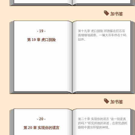
加书签
- 19 -
第十九章 虎口脱险 邦德躲在巨石后
面细细地观察。一辆大吊车停在十码
第 19 章 虎口脱险
以外。
加书签
- 20 -
第二十章 实现你的谎言 “这一切是真
的吗？”听完邦德的讲述，总督忧虑的
第 20 章 实现你的谎言
眼睛中露出怀疑的神情。