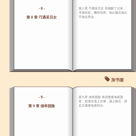
- 8 -
第八章 巧遇采贝女 邦德醒了过来，
浑身松软，懒得动弹。他从脑后抽出
第 8 章 巧遇采贝女
手放在旁边。
加书签
- 9 -
第九章 侥幸脱险 海浪慢慢地摇荡
着，把潮水漫上沙滩，涌上礁石，然
第 9 章 侥幸脱险
后又慢慢地退回去。