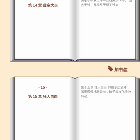
的地牢中从上午一直昏睡到下午。 四
第 14 章 虚空大夫
点半钟，邦德终于醒了过来。
加书签
- 15 -
第十五章 狂人自白 邦德拿起酒杯，
嘴里慢慢地啜饮着，脑子却在飞快地
第 15 章 狂人自白
转动。