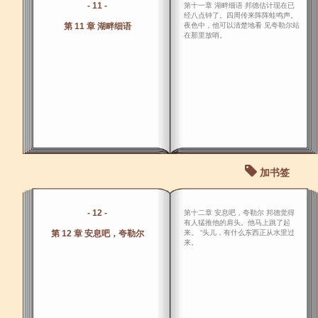
- 11 -
第十一章 湖畔细语 邦德估计现在已
经八点钟了。四周传来阵阵蛙鸣声。
第 11 章 湖畔细语
夜色中，他可以清楚地看 见夸勒尔站
在那里放哨。
加书签
- 12 -
第十二章 安息吧，夸勒尔 邦德觉得
有人猛推他的肩头。他马上跳了起
第 12 章 安息吧，夸勒尔
来。 “头儿，有什么东西正从水里过
来。