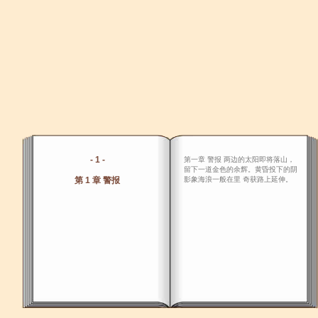
- 1 -
第一章 警报 两边的太阳即将落山，
留下一道金色的余辉。黄昏投下的阴
第 1 章 警报
影象海浪一般在里 奇获路上延伸。