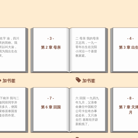
- 3 -
- 4 -
 名字 渝，四川
二 母亲 我的母亲
庆的简称。我
王志筠，一九一
所以叫大渝，
第 2 章 母亲
零年出生在沈阳
第 3 章 出
因为我出生在
小河沿一个基督
庆。
教家庭。
加书签
加书签
- 7 -
- 8 -
 下南洋 我与二
六 回国 一九四九
做同班同学并
年九月，父亲奉
有多久，便因
第 6 章 回国
命兼任中国航空
第 7 章 天
家移居泰国首
公司卡拉奇办事
月
曼谷而作罢。
处处长，又只身
去巴 基斯坦开辟
新航线了。