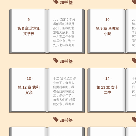
加书签
- 9 -
- 10 -
八 北京汇文学校
九
虽然我的祖籍是
和
第 8 章 北京汇
苏州，但我把北
第 9 章 马将军
校
京视为故乡。自
了
文学校
小院
一九五二年全家
买
移居北京，到 一
同
九八七年我离开
院
中国，北京三十
那
五年的生活，甜
一
酸苦辣，大起大
年
加书签
落，留下了我从
少年时代到不惑
之年的生活轨
迹。
- 13 -
- 14 -
十二 我和父亲 多
十
少年了，每当人
九
第 12 章 我和
们提起羊肉，我
第 13 章 女十
日
都会想到我的父
女
父亲
二中
亲；多少年了，
一
每当人们问 起我
的父亲，我都会
谈到“羊肉”。
加书签