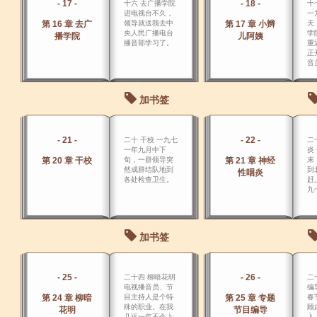
- 17 -
- 18 -
十六 去广播学院
十
进电视台不久，
一
第 16 章 去广
领导就送我去中
第 17 章 小辫
天
央人民广播电台
学
播学院
儿阿姨
播音部学习了。
重
正
音
加书签
- 21 -
- 22 -
二十 干校 一九七
二
一年九月中下
炎
第 20 章 干校
旬，一群领导突
第 21 章 神经
末
然成群结队地到
到
性咽炎
各处检查卫生。
赶
九
加书签
- 25 -
- 26 -
二十四 柳暗花明
二
电视播音员、节
编
第 24 章 柳暗
目主持人是个特
第 25 章 专题
春
殊的职业。在我
顾
花明
节目编导
几近一年不会上
入