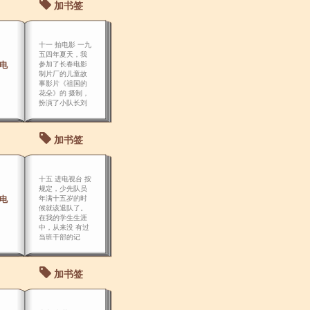
加书签
十一 拍电影 一九
五四年夏天，我
拍电
参加了长春电影
制片厂的儿童故
事影片《祖国的
花朵》的 摄制，
扮演了小队长刘
菊。
加书签
十五 进电视台 按
规定，少先队员
进电
年满十五岁的时
候就该退队了。
在我的学生生涯
中，从来没 有过
当班干部的记
录，只是到了高
一，班上十来个
即将退队的同学
加书签
推选我当了几个
月少先队的小队
长。