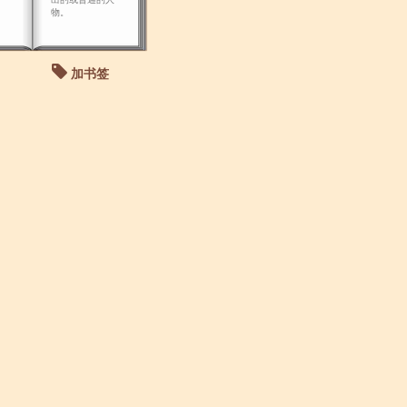
物。
加书签