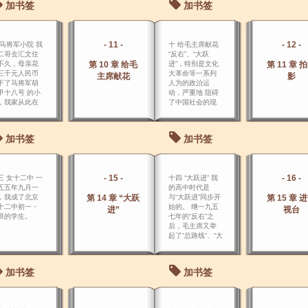
加书签
加书签
- 11 -
- 12 -
 马将军小院 我
十 给毛主席献花
二哥去汇文住
“反右”、“大跃
不久，母亲花
第 10 章 给毛
进”，特别是文化
第 11 章 
三千元人民币
大革命等一系列
主席献花
影
下了马将军胡
人为的政治运
甲十八号 的小
动，严重地 阻碍
，我家从此在
了中国社会的现
里定居下来，
代化进程。
住三、四十
。
加书签
加书签
- 15 -
- 16 -
三 女十二中 一
十四 “大跃进” 我
五五年九月一
的高中时代是
，我成了北京
第 14 章 “大跃
与“大跃进”同步开
第 15 章 
十二中初一・
始的。 继一九五
进”
视台
班的学生。
七年的“反右”之
后，毛主席又举
起了“总路线”、“大
跃进”和 “人民公
社”三面红旗。
加书签
加书签