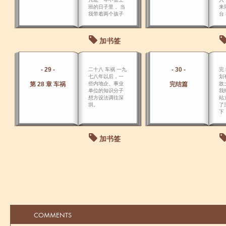
班的日子里， 当
来
我带着两个孩子
台
又回到度过了少
出
年时代的马将军
影
小院时，我对自
撤
加书签
己的职业思考了
许多。
- 29 -
- 30 -
二十八 车祸 一九
完
七八年以后，一
划
第 28 章 车祸
些内地企、事业
完结篇
故
单位的知识分子
我
想方设法调往深
站
圳。
了
下
未
然
住
加书签
思
COMMENTS