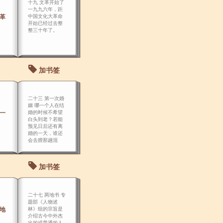
十九 文革开始了
一九九六年，距
文革
中国文化大革命
开始已经过去整
整三十年了。
加书签
二十三 第一次婚
姻 哪一个人在结
第一
婚的时候不希望
白头到老？若能
预见日后还有离
婚的一天，谁还
会去膛那趟混
水？但是，人际
中最复杂的娇姻
关系，却大都成
加书签
就在人们尚不够
成熟 的年轻时
光，在正常的岁
月中，都未必能
二十七 两地书 专
够正确地选择和
题部《人物述
驾驭婚姻，更何
两地
林》组的宗旨是
况一个非 正常的
介绍古今中外杰
年代
出的或普通的人