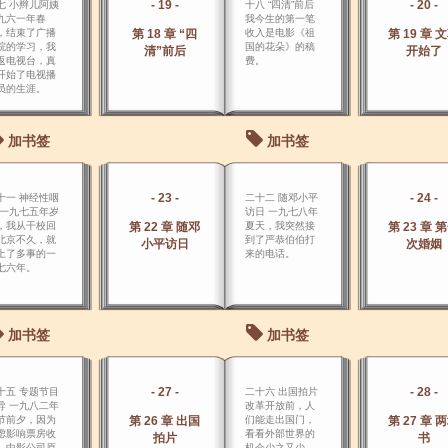
- 19 -
- 20 -
七 小辫儿阿姨
十八 “四清”前后
九六一年春
我今生的第一笔
，结束了广播
第 18 章 “四
收入是电影《祖
第 19 章 
院的学习，我
国的花朵》的稿
清”前后
开始了
返电视台，真
费。
开始了电视播
员的生涯。
加书签
加书签
- 23 -
- 24 -
十一 神经性咽
二十二 随邓小平
 一九七五年岁
访日 一九七八年
，我从干校回
第 22 章 随邓
夏天，我突然接
第 23 章 
北京不久，就
到了严恭伯伯打
小平访日
次婚姻
上了多事的一
来的电话。
七六年。
加书签
加书签
- 27 -
- 28 -
十五 专题节目
二十六 出国拍片
导 一九八二年
改革开放前，人
节前夕，因为
第 26 章 出国
们能走出国门，
第 27 章 
虑影响票房收
看看外部世界的
拍片
书
，中影公司原
机会少之又少。