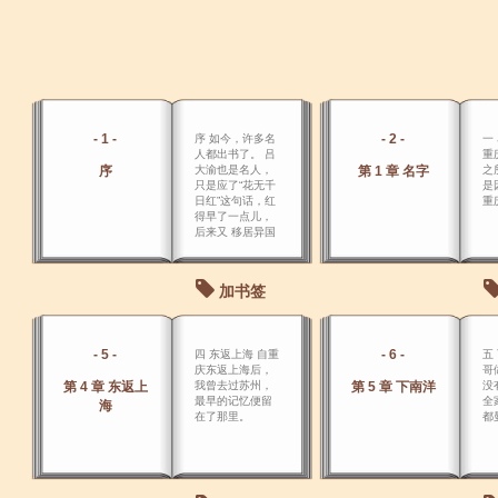
- 1 -
- 2 -
序 如今，许多名
一
人都出书了。 吕
重
序
大渝也是名人，
第 1 章 名字
之
只是应了“花无千
是
日红”这句话，红
重
得早了一点儿，
后来又 移居异国
他乡，所以今天
的许多青年人就
不知道她了。
加书签
- 5 -
- 6 -
四 东返上海 自重
五
庆东返上海后，
哥
第 4 章 东返上
我曾去过苏州，
第 5 章 下南洋
没
最早的记忆便留
全
海
在了那里。
都