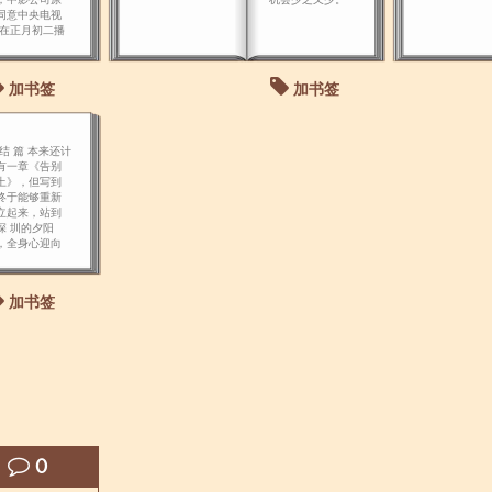
同意中央电视
 在正月初二播
的一部新故事
片，突然宣布
销。
加书签
加书签
 结 篇 本来还计
有一章《告别
土》，但写到
终于能够重新
立起来，站到
深 圳的夕阳
，全身心迎向
来的时候，突
决定就此打
…… 掩卷长
加书签
，悲从中来。
0