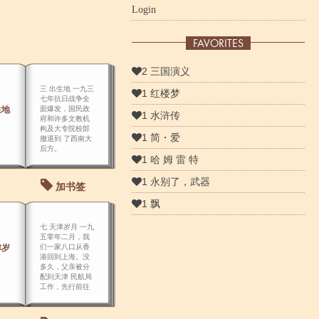
Login
FAVORITES
2 三国演义
三 出生地 一九三
1 红楼梦
七年抗日战争全
生地
面爆发，国民政
1 水浒传
府和许多文教机
构及大专院校部
1 简・爱
撤退到 了西南大
后方。
1 哈 姆 雷 特
1 永别了，武器
加书签
1 飘
七 天津岁月 一九
五零年二月，我
津岁
们一家八口从香
港回到上海。没
多久，父亲被分
配到天津 民航局
工作，先行前往
报到。