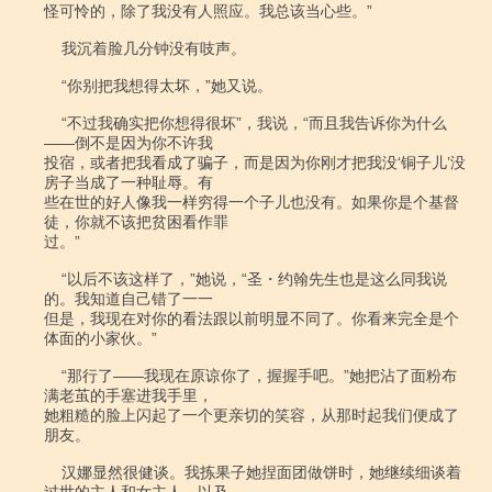
怪可怜的，除了我没有人照应。我总该当心些。”

    我沉着脸几分钟没有吱声。

    “你别把我想得太坏，”她又说。

    “不过我确实把你想得很坏”，我说，“而且我告诉你为什么
――倒不是因为你不许我

投宿，或者把我看成了骗子，而是因为你刚才把我没‘铜子儿’没
房子当成了一种耻辱。有

些在世的好人像我一样穷得一个子儿也没有。如果你是个基督
徒，你就不该把贫困看作罪

过。”

    “以后不该这样了，”她说，“圣・约翰先生也是这么同我说
的。我知道自己错了一一

但是，我现在对你的看法跟以前明显不同了。你看来完全是个
体面的小家伙。”

    “那行了――我现在原谅你了，握握手吧。”她把沾了面粉布
满老茧的手塞进我手里，

她粗糙的脸上闪起了一个更亲切的笑容，从那时起我们便成了
朋友。

    汉娜显然很健谈。我拣果子她捏面团做饼时，她继续细谈着