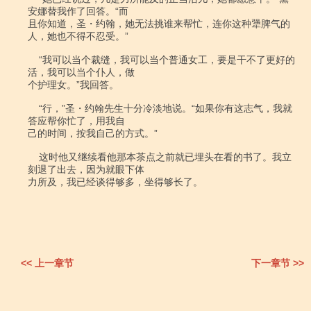
安娜替我作了回答。“而

且你知道，圣・约翰，她无法挑谁来帮忙，连你这种犟脾气的
人，她也不得不忍受。”

    “我可以当个裁缝，我可以当个普通女工，要是干不了更好的
活，我可以当个仆人，做

个护理女。”我回答。

    “行，”圣・约翰先生十分冷淡地说。“如果你有这志气，我就
答应帮你忙了，用我自

己的时间，按我自己的方式。”

    这时他又继续看他那本茶点之前就已埋头在看的书了。我立
刻退了出去，因为就眼下体

力所及，我已经谈得够多，坐得够长了。

<< 上一章节
下一章节 >>