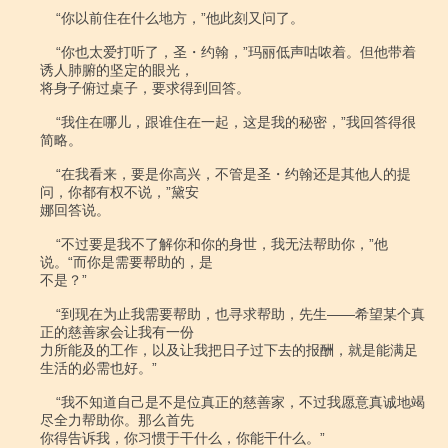
    “你以前住在什么地方，”他此刻又问了。

    “你也太爱打听了，圣・约翰，”玛丽低声咕哝着。但他带着
诱人肺腑的坚定的眼光，

将身子俯过桌子，要求得到回答。

    “我住在哪儿，跟谁住在一起，这是我的秘密，”我回答得很
简略。

    “在我看来，要是你高兴，不管是圣・约翰还是其他人的提
问，你都有权不说，”黛安

娜回答说。

    “不过要是我不了解你和你的身世，我无法帮助你，”他
说。“而你是需要帮助的，是

不是？”

    “到现在为止我需要帮助，也寻求帮助，先生――希望某个真
正的慈善家会让我有一份

力所能及的工作，以及让我把日子过下去的报酬，就是能满足
生活的必需也好。”

    “我不知道自己是不是位真正的慈善家，不过我愿意真诚地竭
尽全力帮助你。那么首先

你得告诉我，你习惯于干什么，你能干什么。”
