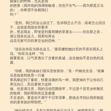
妹妹们的怜悯，尤其是我

的慈善（我对他的强调很敏感，但也不生气――因为那是正当
的），你希望不依赖我们

吗？”

    “是的。我已经这么说过了。告诉我怎么干活，或者怎么找活
干，这就是我现在所要求

的，然后我走，即使是到最简陋的草屋去―――但在那之前，
请让我呆在这儿，我害怕再去

品尝无家可归饥寒交迫的恐怖。”

    “说实在你应当留在这儿，”黛安娜把她白皙的手搭在我头上
说。“你应当这样，”玛

丽重复说，口气里透出了含蓄的真诚，这在她似乎是自然的流
露。

    “你瞧，我的妹妹们很乐意收留你，”圣・约翰先生说，“就像
乐意收留和抚育一只被

寒风驱赶到了窗前，快要冻僵的鸟一样。我更倾向于让你自己
养活自己，而且要努力这样

做。但是请注意，我的活动范围很窄，不过是个贫苦乡村教区
的牧师。我的帮助肯定是最微

不足道的。要是你不屑于干日常琐事，那就去寻找比我所能提
供的更有效的帮助吧。”

    “她已经说过，凡是力所能及的正当活儿，她都愿意干。”黛