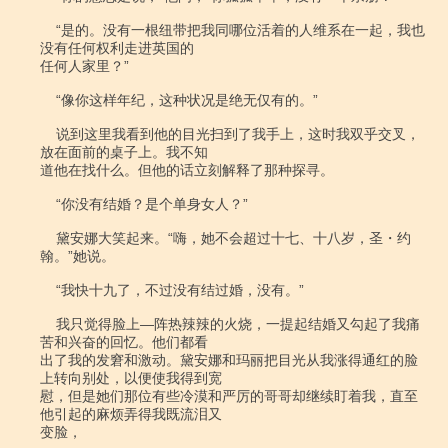
    “是的。没有一根纽带把我同哪位活着的人维系在一起，我也
没有任何权利走进英国的

任何人家里？”

    “像你这样年纪，这种状况是绝无仅有的。”

    说到这里我看到他的目光扫到了我手上，这时我双乎交叉，
放在面前的桌子上。我不知

道他在找什么。但他的话立刻解释了那种探寻。

    “你没有结婚？是个单身女人？”

    黛安娜大笑起来。“嗨，她不会超过十七、十八岁，圣・约
翰。”她说。

    “我快十九了，不过没有结过婚，没有。”

    我只觉得脸上―阵热辣辣的火烧，一提起结婚又勾起了我痛
苦和兴奋的回忆。他们都看

出了我的发窘和激动。黛安娜和玛丽把目光从我涨得通红的脸
上转向别处，以便使我得到宽

慰，但是她们那位有些冷漠和严厉的哥哥却继续盯着我，直至
他引起的麻烦弄得我既流泪又

变脸，
