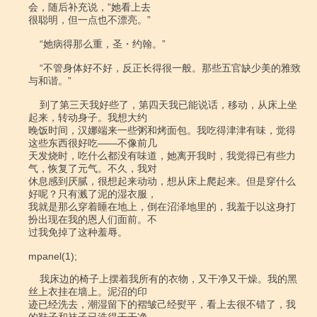
会，随后补充说，”她看上去

很聪明，但一点也不漂亮。”

    “她病得那么重，圣・约翰。”

    “不管身体好不好，反正长得很一般。那些五官缺少美的雅致
与和谐。”

    到了第三天我好些了，第四天我已能说话，移动，从床上坐
起来，转动身子。我想大约

晚饭时间，汉娜端来一些粥和烤面包。我吃得津津有味，觉得
这些东西很好吃――不像前几

天发烧时，吃什么都没有味道，她离开我时，我觉得已有些力
气，恢复了元气。不久，我对

休息感到厌腻，很想起来动动，想从床上爬起来。但是穿什么
好呢？只有溅了泥的湿衣服，

我就是那么穿着睡在地上，倒在沼泽地里的，我羞于以这身打
扮出现在我的恩人们面前。不

过我免掉了这种羞辱。

mpanel(1);

    我床边的椅子上摆着我所有的衣物，又干净又干燥。我的黑
丝上衣挂在墙上。泥沼的印

迹已经洗去，潮湿留下的褶皱己经熨平，看上去很不错了，我