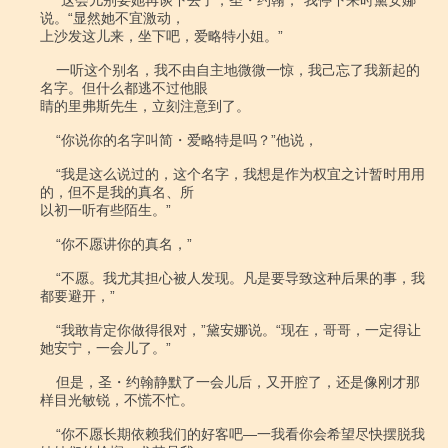
    “这会儿别要她再谈下去了，圣・约翰，”我停下来时黛安娜
说。“显然她不宜激动，

上沙发这儿来，坐下吧，爱略特小姐。”

    一听这个别名，我不由自主地微微一惊，我己忘了我新起的
名字。但什么都逃不过他眼

睛的里弗斯先生，立刻注意到了。

    “你说你的名字叫简・爱略特是吗？”他说，

    “我是这么说过的，这个名字，我想是作为权宜之计暂时用用
的，但不是我的真名、所

以初一听有些陌生。”

    “你不愿讲你的真名，”

    “不愿。我尤其担心被人发现。凡是要导致这种后果的事，我
都要避开，”

    “我敢肯定你做得很对，”黛安娜说。“现在，哥哥，一定得让
她安宁，一会儿了。”

    但是，圣・约翰静默了一会儿后，又开腔了，还是像刚才那
样目光敏锐，不慌不忙。

    “你不愿长期依赖我们的好客吧―一我看你会希望尽快摆脱我