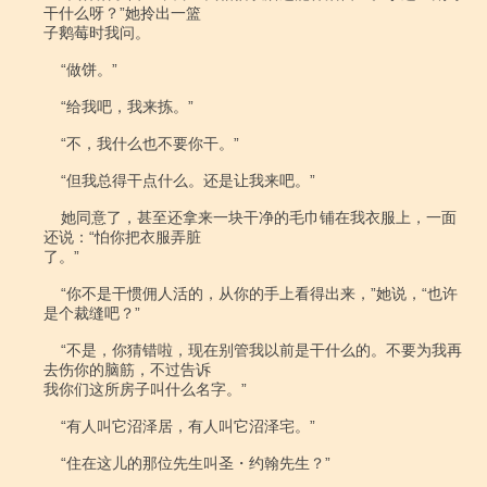
干什么呀？”她拎出一篮

子鹅莓时我问。

    “做饼。”

    “给我吧，我来拣。”

    “不，我什么也不要你干。”

    “但我总得干点什么。还是让我来吧。”

    她同意了，甚至还拿来一块干净的毛巾铺在我衣服上，一面
还说：“怕你把衣服弄脏

了。”

    “你不是干惯佣人活的，从你的手上看得出来，”她说，“也许
是个裁缝吧？”

    “不是，你猜错啦，现在别管我以前是干什么的。不要为我再
去伤你的脑筋，不过告诉

我你们这所房子叫什么名字。”

    “有人叫它沼泽居，有人叫它沼泽宅。”

    “住在这儿的那位先生叫圣・约翰先生？”
