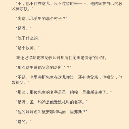
    “不，他不住在这儿，只不过暂时呆一下。他的家在自己的教
区莫尔顿。”

    “离这儿几英里的那个村子？”

    “是呀。”

    “他干什么的。”

    “是个牧师。”

    我还记得我要求见牧师时那所住宅里老管家的回答。

    “那么这里是他父亲的居所了？”

    “不错。老里弗斯先生在这儿住过，还有他父亲，他祖父，他
曾祖父。”

    “那么，那位先生的名字是圣・约翰・里弗斯先生了。”

    “是呀，圣・约翰是他受洗礼时的名字。”

    “他的妹妹名叫黛安娜和玛丽．里弗斯？”

    “是的。”
