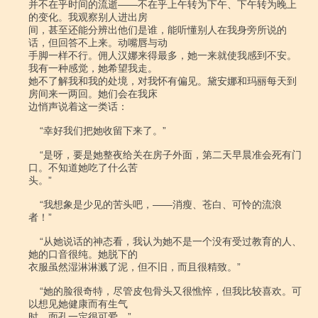
并不在乎时间的流逝――不在乎上午转为下午、下午转为晚上
的变化。我观察别人进出房

间，甚至还能分辨出他们是谁，能听懂别人在我身旁所说的
话，但回答不上来。动嘴唇与动

手脚一样不行。佣人汉娜来得最多，她一来就使我感到不安。
我有一种感觉，她希望我走。

她不了解我和我的处境，对我怀有偏见。黛安娜和玛丽每天到
房间来一两回。她们会在我床

边悄声说着这一类话：

    “幸好我们把她收留下来了。”

    “是呀，要是她整夜给关在房子外面，第二天早晨准会死有门
口。不知道她吃了什么苦

头。”

    “我想象是少见的苦头吧，――消瘦、苍白、可怜的流浪
者！”

    “从她说话的神态看，我认为她不是一个没有受过教育的人、
她的口音很纯。她脱下的

衣服虽然湿淋淋溅了泥，但不旧，而且很精致。”

    “她的脸很奇特，尽管皮包骨头又很憔悴，但我比较喜欢。可
以想见她健康而有生气

时、面孔一定很可爱。”
