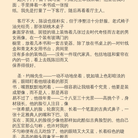
面，手里捧着一本书或一张报

纸。我先是打量了一下客厅。随后再看看厅主人。

    客厅不大，陈设也很朴实，但于净整洁十分舒服。老式椅子
油光锃亮，那张胡桃木桌子

象面穿衣镜。斑驳的墙上装饰着几张过去时代奇怪而古老的男
女画像。在一个装有玻璃门的

橱里，放着几本书和一套古瓷器。除了放在书桌上的―对针线
盒和青龙木女用书台，房间里

没有多余的装饰品――没有一件现代家具。包括地毯和窗帘在
内的一切，看上去既陈旧而又

保养得很好。

    圣・约翰先生――一动不动地坐着，犹如墙上色彩暗淡的
画，眼睛盯着他细读着的那页

书，嘴唇默默地闭着，――很容易让我细看个究竟，他要是装
成塑像，而不是人，那是再容

易不过了，他很年青――二十八至三十光景――高挑个子，身
材颀长。他的脸引人注目，像

一张希腊人的脸，轮廓完美、长着一个笔直的古典式鼻子，一
张十足雅典人的嘴和下巴。说

实在，英国人的脸很少像他那样如此酷似古典脸型的。他自己
的五官那么匀称，也许对我的

不匀称便有点儿吃惊了。他的眼睛又大又蓝，长着棕色的睫
毛，高高的额头跟象牙一般苍
