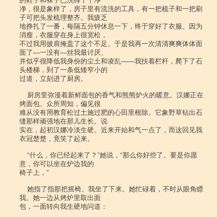
的鞋子和袜子已洗得干干净

净，很是象样了，房子里有流洗的工具，有一把梳子和一把刷
子可把头发梳理整齐。我疲乏

地挣扎了一番，每隔五分钟休息一下，终于穿好了衣服。因为
消瘦，衣服穿在身上很宽松，

不过我用披肩掩盖了这个不足。于是我再一次清清爽爽体体面
面了―一没有―丝我最讨厌、

并似乎很降低我身份的尘土和凌乱――我扶着栏杆，爬下了石
头楼梯，到了一条低矮窄小的

过道，立刻进了厨房。

    厨房里弥漫着新鲜面包的香气和熊熊炉火的暖意。汉娜正在
烤面包。众所周知，偏见很

难从没有用教育松过土施过肥的心田里根除。它象野草钻出石
缝那样顽强地在那儿生长。说

实在，起初汉娜冷淡生硬。近来开始和气一点了，而这回见我
衣冠楚楚，竟笑了起来。

    “什么，你已经起来了？”她说，“那么你好些了。要是你愿
意，你可以坐在炉边我的

椅子上，”

    她指了指那把摇椅。我坐了下来。她忙碌着，不时从眼角瞟
我。她一边从烤炉里取出面

包，一面转向我生硬地问道：
