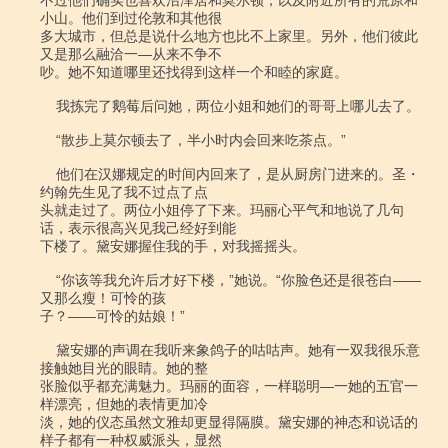
不过他们确实也喜欢沼泽居和莫尔顿，以及附近所有的荒原和
小山。他们到过伦敦和其他很

多大城市，但总是说什么地方也比不上家里。另外，他们彼此
又是那么融洽一―从来不争不

吵。她不知道哪里还找得到这样一个和睦的家庭。

    我拣完了鹅莓后问她，两位小姐和她们的哥哥上哪儿去了。

    “散步上莫尔顿去了，半小时内会回来吃茶点。”

    他们在汉娜规定的时间内回来了，是从厨房门进来的。圣・
约翰先生见了我不过点了点

头就走过了。两位小姐停了下来。玛丽心平气和地说了几句
话，表示很高兴见我己经好到能

下楼了。黛安娜握住我的手，对我摇摇头。

    “你该等我允许后才好下楼，”她说。“你脸色还是很苍白――
又那么瘦！可怜的孩

子？――可怜的姑娘！”

    黛安娜的声调在我听来象鸽子的咕咕声。她有一双我很乐意
接触她目光的眼睛。她的整

张脸似乎都充满魅力。玛丽的面容，一样聪明―一她的五官一
样漂亮，但她的表情更加冷

淡，她的仪态虽然文雅却更显得隔膜。黛安娜的神态和说话的
样子都有一种权威派头，显然
