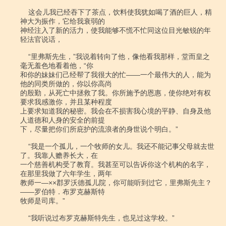
    这会儿我已经吞下了茶点，饮料使我犹如喝了酒的巨人，精
神大为振作，它给我衰弱的

神经注入了新的活力，使我能够不慌不忙同这位目光敏锐的年
轻法官说话，

    “里弗斯先生，”我说着转向了他，像他看我那样，堂而皇之
毫无羞色地看着他，“你

和你的妹妹们己经帮了我很大的忙――一个最伟大的人，能为
他的同类所做的，你以你高尚

的殷勤，从死亡中拯救了我。你所施予的恩惠，使你绝对有权
要求我感激你，并且某种程度

上要求知道我的秘密。我会在不损害我心境的平静、自身及他
人道德和人身的安全的前提

下，尽量把你们所庇护的流浪者的身世说个明白。”

    “我是一个孤儿，一个牧师的女儿。我还不能记事父母就去世
了。我靠人赡养长大，在

一个慈善机构受了教育。我甚至可以告诉你这个机构的名字，
在那里我做了六年学生，两年

教师一―××郡罗沃德孤儿院，你可能听到过它，里弗斯先主？
――罗伯特．布罗克赫斯特

牧师是司库。”

    “我听说过布罗克赫斯特先生，也见过这学校。”
