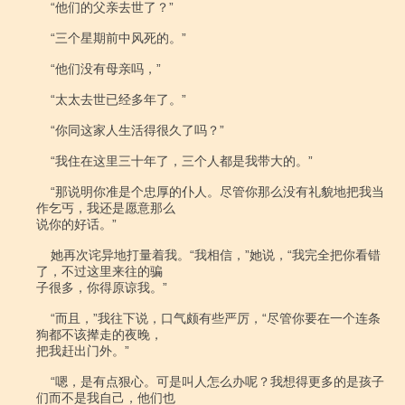
    “他们的父亲去世了？”

    “三个星期前中风死的。”

    “他们没有母亲吗，”

    “太太去世已经多年了。”

    “你同这家人生活得很久了吗？”

    “我住在这里三十年了，三个人都是我带大的。”

    “那说明你准是个忠厚的仆人。尽管你那么没有礼貌地把我当
作乞丐，我还是愿意那么

说你的好话。”

    她再次诧异地打量着我。“我相信，”她说，“我完全把你看错
了，不过这里来往的骗

子很多，你得原谅我。”

    “而且，”我往下说，口气颇有些严厉，“尽管你要在一个连条
狗都不该撵走的夜晚，

把我赶出门外。”

    “嗯，是有点狠心。可是叫人怎么办呢？我想得更多的是孩子
们而不是我自己，他们也
