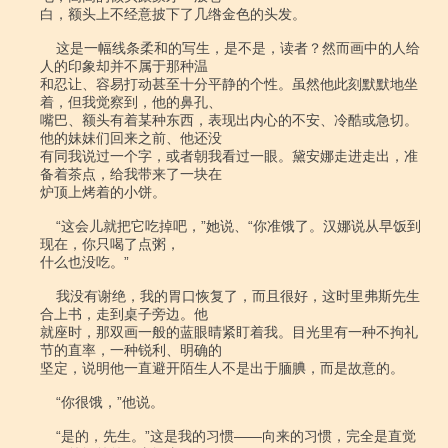
白，额头上不经意披下了几绺金色的头发。

    这是一幅线条柔和的写生，是不是，读者？然而画中的人给
人的印象却并不属于那种温

和忍让、容易打动甚至十分平静的个性。虽然他此刻默默地坐
着，但我觉察到，他的鼻孔、

嘴巴、额头有着某种东西，表现出内心的不安、冷酷或急切。
他的妹妹们回来之前、他还没

有同我说过一个字，或者朝我看过一眼。黛安娜走进走出，准
备着茶点，给我带来了一块在

炉顶上烤着的小饼。

    “这会儿就把它吃掉吧，”她说、“你准饿了。汉娜说从早饭到
现在，你只喝了点粥，

什么也没吃。”

    我没有谢绝，我的胃口恢复了，而且很好，这时里弗斯先生
合上书，走到桌子旁边。他

就座时，那双画一般的蓝眼晴紧盯着我。目光里有一种不拘礼
节的直率，一种锐利、明确的

坚定，说明他一直避开陌生人不是出于腼腆，而是故意的。

    “你很饿，”他说。

    “是的，先生。”这是我的习惯――向来的习惯，完全是直觉