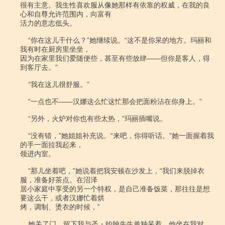
很有主意。我生性喜欢服从像她那样有依靠的权威，在我的良
心和自尊允许范围内，向富有

活力的意志低头。

    “你在这儿干什么？”她继续说。“这不是你呆的地方。玛丽和
我有时在厨房里坐坐，

因为在家里我们爱随便些，甚至有些放肆――但你是客人，得
到客厅去。”

    “我在这儿很舒服。”

    “一点也不――汉娜这么忙这忙那会把面粉沾在你身上。”

    “另外，火炉对你也有些太热，”玛丽插嘴说。

    “没有错，”她姐姐补充说。“来吧，你得听话。”她一面握着我
的手一面拉我起来，

领进内室。

    “那儿坐着吧，”她说着把我安顿在沙发上，“我们来脱掉衣
服，准备好茶点。在沼泽

居小家庭中享受的另一个特权，是自己准备饭菜，那往往是想
要这么干，或者汉娜忙着烘

烤，调制、烫衣的时候，”

    她关了门，留下我与圣・约翰先生单独呆着。他坐在我对