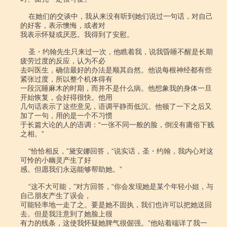
    在她们的交谈中，我从来没有听到她们说过一句话，对自己
的好客，表示懊悔，或者对

我表示怀疑或厌恶。我得到了安慰。

    圣・约翰先生只来过一次，他瞧着我，说我昏睡不醒是长期
疲劳过度的反应，认为不必

去叫医生，确信最好的办法是顺其自然。他说每根神经都有些
紧张过度，所以整个机体得有

一段沉睡麻木的时期，而并不是什么病。他想象我的身体一旦
开始恢复，会好得很快。他用

几句话表示了这些意见，语调平静而低沉。他顿了一下之后又
加了一句，用的是一个不习惯

于长篇大论的人的语调：“一张不同一般的脸，倒没有庸俗下贱
之相。”

    “恰恰相反，”黛安娜回答，“说实话，圣・约翰，我内心对这
可怜的小幽灵产生了好

感。但愿我们永远能够帮助她。”

    “这不大可能，”对方回答，“你会发现她是某个年轻小姐，与
自己朋友产生了误会，

可能轻率地一走了之。要是她不固执，我们也许可以把她送回
去。但是我注意到了她脸上很

有力的线条，这使我怀疑她脾气很倔强。”他站着端详了我一