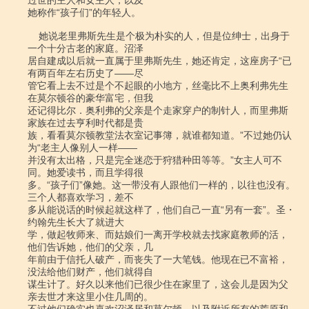
过世的主人和女主人，以及

她称作“孩子们”的年轻人。

    她说老里弗斯先生是个极为朴实的人，但是位绅士，出身于
一个十分古老的家庭。沼泽

居自建成以后就一直属于里弗斯先生，她还肯定，这座房子“已
有两百年左右历史了――尽

管它看上去不过是个不起眼的小地方，丝毫比不上奥利弗先生
在莫尔顿谷的豪华富宅，但我

还记得比尔．奥利弗的父亲是个走家穿户的制针人，而里弗斯
家族在过去亨利时代都是贵

族，看看莫尔顿教堂法衣室记事簿，就谁都知道。”不过她仍认
为“老主人像别人一样――

并没有太出格，只是完全迷恋于狩猎种田等等。”女主人可不
同。她爱读书，而且学得很

多。“孩子们”像她。这一带没有人跟他们一样的，以往也没有。
三个人都喜欢学习，差不

多从能说话的时候起就这样了，他们自己一直“另有一套”。圣・
约翰先生长大了就进大

学，做起牧师来、而姑娘们一离开学校就去找家庭教师的活，
他们告诉她，他们的父亲，几

年前由于信托人破产，而丧失了一大笔钱。他现在已不富裕，
没法给他们财产，他们就得自

谋生计了。好久以来他们已很少住在家里了，这会儿是因为父
亲去世才来这里小住几周的。
