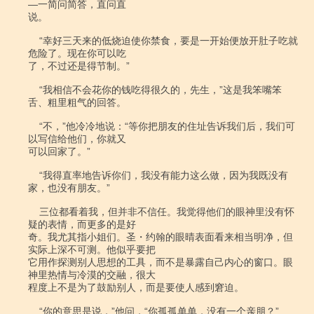
―一简问简答，直问直

说。

    “幸好三天来的低烧迫使你禁食，要是一开始便放开肚子吃就
危险了。现在你可以吃

了，不过还是得节制。”

    “我相信不会花你的钱吃得很久的，先生，”这是我笨嘴笨
舌、粗里粗气的回答。

    “不，”他冷冷地说：“等你把朋友的住址告诉我们后，我们可
以写信给他们，你就又

可以回家了。”

    “我得直率地告诉你们，我没有能力这么做，因为我既没有
家，也没有朋友。”

    三位都看着我，但并非不信任。我觉得他们的眼神里没有怀
疑的表情，而更多的是好

奇。我尤其指小姐们。圣・约翰的眼晴表面看来相当明净，但
实际上深不可测。他似乎要把

它用作探测别人思想的工具，而不是暴露自己内心的窗口。眼
神里热情与冷漠的交融，很大

程度上不是为了鼓励别人，而是要使人感到窘迫。

    “你的意思是说，”他问，“你孤孤单单，没有一个亲朋？”
