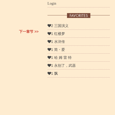
Login
FAVORITES
2 三国演义
下一章节 >>
1 红楼梦
1 水浒传
1 简・爱
1 哈 姆 雷 特
1 永别了，武器
1 飘