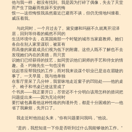
他与我一样，都没有找到。我是因为打碎了偶像，失去了天堂
而产生了隐蔽而焦躁不安的悔

恨一―这些悔恨我虽然最近已避而不谈，但仍无情地纠缠着、
威压着我。

    与此同时，一个月过去了。黛安娜和玛丽不久就离开沼泽
居，回到等待着的截然不同的

生活环境中去，在英国南部一个时髦的城市当家庭教师。她们
各自在别人家里谋职，被富有

而高傲的家庭成员们视为低下的附庸。这些人既不了解也不去
发现她们内在的美德，而只赏

识她们已经获得的技艺，如同赏识他们厨师的手艺和侍女的情
趣。圣・约翰先生一句也没有

说起答应帮我找的工作，而对我来说谋个职业已是迫在眉睫的
事了。一天早晨，我与他单独

在客厅里呆了几分钟，我冒昧地走近窗子的凹陷处――他的桌
子、椅子和书桌已使这里成了

个书房――我正要开口，尽管还不十分明白该用怎样的措词把
问题提出来――因为无论何时

要打破包裹着他这种性格的拘谨外壳，都是十分困难的一―他
省了我麻烦，先开口了。

    我走近时他抬起头来，“你有问题要问我吗，”他说。

    “是的，我想知道一下你是否听到过什么我能够做的工作。”
