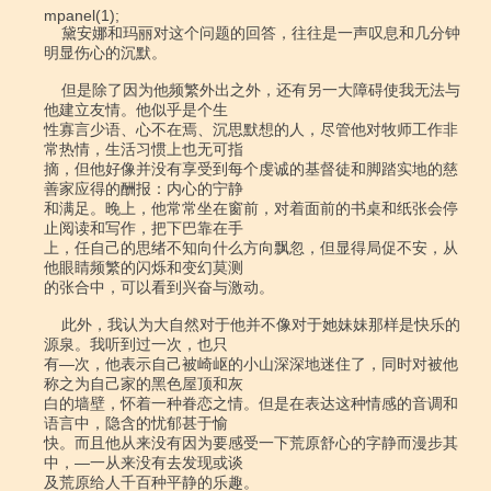
mpanel(1);

    黛安娜和玛丽对这个问题的回答，往往是一声叹息和几分钟
明显伤心的沉默。

    但是除了因为他频繁外出之外，还有另一大障碍使我无法与
他建立友情。他似乎是个生

性寡言少语、心不在焉、沉思默想的人，尽管他对牧师工作非
常热情，生活习惯上也无可指

摘，但他好像并没有享受到每个虔诚的基督徒和脚踏实地的慈
善家应得的酬报：内心的宁静

和满足。晚上，他常常坐在窗前，对着面前的书桌和纸张会停
止阅读和写作，把下巴靠在手

上，任自己的思绪不知向什么方向飘忽，但显得局促不安，从
他眼睛频繁的闪烁和变幻莫测

的张合中，可以看到兴奋与激动。

    此外，我认为大自然对于他并不像对于她妹妹那样是快乐的
源泉。我听到过一次，也只

有―次，他表示自己被崎岖的小山深深地迷住了，同时对被他
称之为自己家的黑色屋顶和灰

白的墙壁，怀着一种眷恋之情。但是在表达这种情感的音调和
语言中，隐含的忧郁甚于愉

快。而且他从来没有因为要感受一下荒原舒心的字静而漫步其
中，―一从来没有去发现或谈

及荒原给人千百种平静的乐趣。
