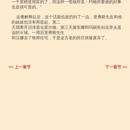
一千英镑是很富的了，而这样一笔钱对圣・约翰所要做的好事
也是很可贵的。”

    这番解释以后，这个话题也就扔到了一边，里弗斯先生和他
的妹妹也没有再提起。第二

天我离开沼泽居去莫尔顿。第三天黛安娜和玛丽告别这里去遥
远的Ｂ城。一周后里弗斯先生

和汉娜去了牧师住宅，于是这古老的田庄就被废弃了。

<< 上一章节
下一章节 >>