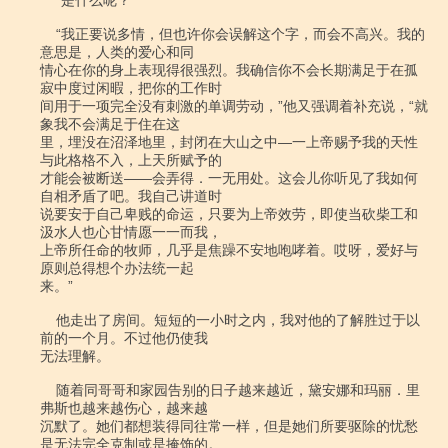
    “是什么呢？”

    “我正要说多情，但也许你会误解这个字，而会不高兴。我的
意思是，人类的爱心和同

情心在你的身上表现得很强烈。我确信你不会长期满足于在孤
寂中度过闲暇，把你的工作时

间用于一项完全没有刺激的单调劳动，”他又强调着补充说，“就
象我不会满足于住在这

里，埋没在沼泽地里，封闭在大山之中―一上帝赐予我的天性
与此格格不入，上天所赋予的

才能会被断送――会弄得．一无用处。这会儿你听见了我如何
自相矛盾了吧。我自己讲道时

说要安于自己卑贱的命运，只要为上帝效劳，即使当砍柴工和
汲水人也心甘情愿一一而我，

上帝所任命的牧师，几乎是焦躁不安地咆哮着。哎呀，爱好与
原则总得想个办法统一起

来。”

    他走出了房间。短短的一小时之内，我对他的了解胜过于以
前的一个月。不过他仍使我

无法理解。

    随着同哥哥和家园告别的日子越来越近，黛安娜和玛丽．里
弗斯也越来越伤心，越来越

沉默了。她们都想装得同往常一样，但是她们所要驱除的忧愁
是无法完全克制或是掩饰的。
