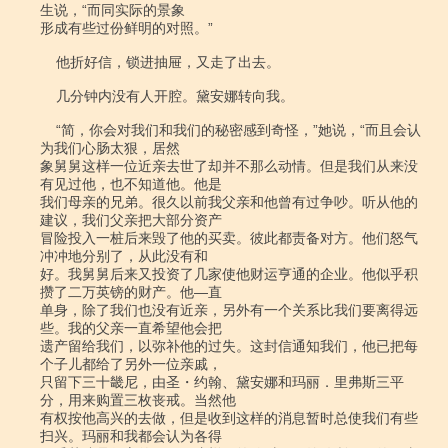
生说，“而同实际的景象

形成有些过份鲜明的对照。”

    他折好信，锁进抽屉，又走了出去。

    几分钟内没有人开腔。黛安娜转向我。

    “简，你会对我们和我们的秘密感到奇怪，”她说，“而且会认
为我们心肠太狠，居然

象舅舅这样一位近亲去世了却并不那么动情。但是我们从来没
有见过他，也不知道他。他是

我们母亲的兄弟。很久以前我父亲和他曾有过争吵。听从他的
建议，我们父亲把大部分资产

冒险投入一桩后来毁了他的买卖。彼此都责备对方。他们怒气
冲冲地分别了，从此没有和

好。我舅舅后来又投资了几家使他财运亨通的企业。他似乎积
攒了二万英镑的财产。他―直

单身，除了我们也没有近亲，另外有一个关系比我们要离得远
些。我的父亲一直希望他会把

遗产留给我们，以弥补他的过失。这封信通知我们，他已把每
个子儿都给了另外一位亲戚，

只留下三十畿尼，由圣・约翰、黛安娜和玛丽．里弗斯三平
分，用来购置三枚丧戒。当然他

有权按他高兴的去做，但是收到这样的消息暂时总使我们有些
扫兴。玛丽和我都会认为各得
