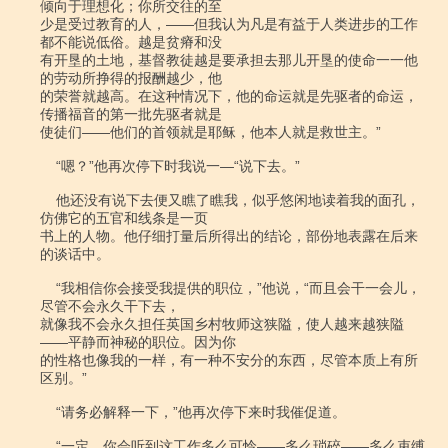
倾向于理想化；你所交往的至

少是受过教育的人，――但我认为凡是有益于人类进步的工作
都不能说低俗。越是贫瘠和没

有开垦的土地，基督教徒越是要承担去那儿开垦的使命一一他
的劳动所挣得的报酬越少，他

的荣誉就越高。在这种情况下，他的命运就是先驱者的命运，
传播福音的第一批先驱者就是

使徒们――他们的首领就是耶稣，他本人就是救世主。”

    “嗯？”他再次停下时我说一―“说下去。”

    他还没有说下去便又瞧了瞧我，似乎悠闲地读着我的面孔，
仿佛它的五官和线条是一页

书上的人物。他仔细打量后所得出的结论，部份地表露在后来
的谈话中。

    “我相信你会接受我提供的职位，”他说，“而且会干一会儿，
尽管不会永久干下去，

就像我不会永久担任英国乡村牧师这狭隘，使人越来越狭隘
――平静而神秘的职位。因为你

的性格也像我的一样，有一种不安分的东西，尽管本质上有所
区别。”

    “请务必解释一下，”他再次停下来时我催促道。

    “一定。你会听到这工作多么可怜――多么琐碎――多么束缚