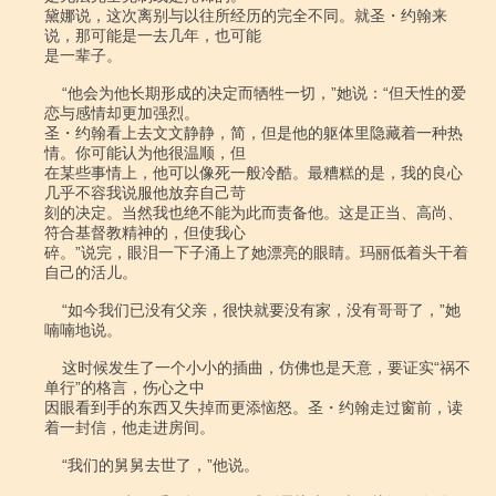
黛娜说，这次离别与以往所经历的完全不同。就圣・约翰来
说，那可能是一去几年，也可能

是一辈子。

    “他会为他长期形成的决定而牺牲一切，”她说：“但天性的爱
恋与感情却更加强烈。

圣・约翰看上去文文静静，简，但是他的躯体里隐藏着一种热
情。你可能认为他很温顺，但

在某些事情上，他可以像死一般冷酷。最糟糕的是，我的良心
几乎不容我说服他放弃自己苛

刻的决定。当然我也绝不能为此而责备他。这是正当、高尚、
符合基督教精神的，但使我心

碎。”说完，眼泪一下子涌上了她漂亮的眼睛。玛丽低着头干着
自己的活儿。

    “如今我们已没有父亲，很快就要没有家，没有哥哥了，”她
喃喃地说。

    这时候发生了一个小小的插曲，仿佛也是天意，要证实“祸不
单行”的格言，伤心之中

因眼看到手的东西又失掉而更添恼怒。圣・约翰走过窗前，读
着一封信，他走进房间。

    “我们的舅舅去世了，”他说。
