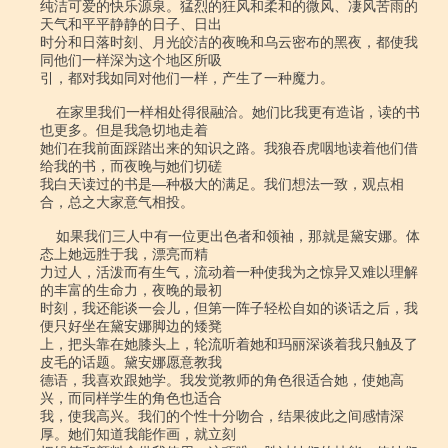
纯洁可爱的快乐源泉。猛烈的狂风和柔和的微风、凄风苦雨的
天气和平平静静的日子、日出

时分和日落时刻、月光皎洁的夜晚和乌云密布的黑夜，都使我
同他们一样深为这个地区所吸

引，都对我如同对他们一样，产生了一种魔力。

    在家里我们一样相处得很融洽。她们比我更有造诣，读的书
也更多。但是我急切地走着

她们在我前面踩踏出来的知识之路。我狼吞虎咽地读着他们借
给我的书，而夜晚与她们切磋

我白天读过的书是―种极大的满足。我们想法一致，观点相
合，总之大家意气相投。

    如果我们三人中有一位更出色者和领袖，那就是黛安娜。体
态上她远胜于我，漂亮而精

力过人，活泼而有生气，流动着一种使我为之惊异又难以理解
的丰富的生命力，夜晚的最初

时刻，我还能谈一会儿，但第一阵子轻松自如的谈话之后，我
便只好坐在黛安娜脚边的矮凳

上，把头靠在她膝头上，轮流听着她和玛丽深谈着我只触及了
皮毛的话题。黛安娜愿意教我

德语，我喜欢跟她学。我发觉教师的角色很适合她，使她高
兴，而同样学生的角色也适合

我，使我高兴。我们的个性十分吻合，结果彼此之间感情深
厚。她们知道我能作画，就立刻
