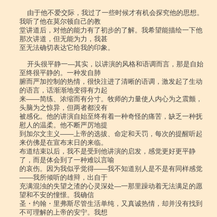
    由于他不爱交际，我过了一些时候才有机会探究他的思想。
我听了他在莫尔顿自己的教

堂讲道后，对他的能力有了初步的了解。我希望能描绘一下他
那次讲道，但无能为力，我甚

至无法确切表达它给我的印象。

    开头很平静一―其实，以讲演的风格和语调而言，那是自始
至终很平静的。一种发自肺

腑而严加控制的热情，很快注进了清晰的语调，激发起了生动
的语言，话渐渐地变得有力起

来――简练、浓缩而有分寸。牧师的力量使人内心为之震颤，
头脑为之惊异，但两者都没有

被感化。他的讲演自始至终有着一种奇怪的痛苦，缺乏一种抚
慰人的温柔。他不断严厉地提

到加尔文主义――上帝的选拔、命定和天罚，每次的提醒听起
来仿佛是在宣布末日的来临。

布道结束以后，我不是受到他讲演的启发，感觉更好更平静
了，而是体会到了一种难以言喻

的哀伤。因为我似乎觉得――我不知道别人是不是有同样感觉
――我所倾听的雄辩，出自于

充满混浊的失望之渣的心灵深处―一那里躁动着无法满足的愿
望和不安的憧憬。我确信

圣・约翰・里弗斯尽管生活单纯，又真诚热情，却并没有找到
不可理解的上帝的安宁。我想
