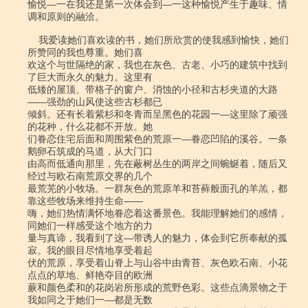
愉悦―一在我还是第一次体会到―一这种愉悦产生于趣味、情
调和原则的融洽。

    我爱读她们喜欢读的书，她们所欣赏的使我感到愉快，她们
所赞同的我也尊重。她们喜

欢这个与世隔绝的家，我也在灰色、古老、小巧的建筑中找到
了巨大而永久的魅力。这里有

低矮的屋顶、带格子的窗户、消蚀的小径和古杉夹道的大路
――强劲的山风使这些古杉都已

倾斜。还有长着紫杉和冬青而呈黑色的花园一―这里除了顽强
的花种，什么花都不开放。她

们眷恋住宅后面和周围紫色的荒原一―眷恋凹陷的溪谷。一条
鹅卵石筑成的马道，从大门口

由高而低通向那里，先在蔽树丛生的两岸之间蜿蜒着，随后又
经过与欧石南荒原交界的几个

最荒芜的小牧场。一群灰色的荒原羊和苔藓般面孔的羊羔，都
靠这些牧场来维持生命――

嗨，她们热情满怀地眷恋着这番景色。我能理解她们的感情，
同她们一样感受这个地方的力

量与真谛，我看到了这―带诱人的魅力，体会到它所奉献的孤
寂。我的眼目尽情地享受着起

伏的荒原，享受着山脊上与山谷中由青苔、灰色欧石南、小花
点点的草地、鲜艳夺目的欧洲

蕨和颜色柔和的花岗岩所形成的荒野色彩。这些点滴景物之于
我如同之于她们一―都是无数
