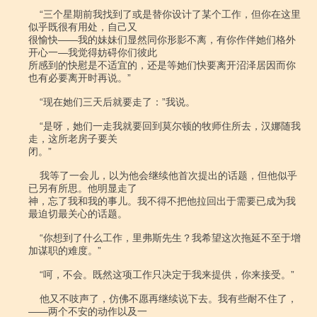
    “三个星期前我找到了或是替你设计了某个工作，但你在这里
似乎既很有用处，自己又

很愉快――我的妹妹们显然同你形影不离，有你作伴她们格外
开心一―我觉得妨碍你们彼此

所感到的快慰是不适宜的，还是等她们快要离开沼泽居因而你
也有必要离开时再说。”

    “现在她们三天后就要走了：”我说。

    “是呀，她们一走我就要回到莫尔顿的牧师住所去，汉娜随我
走，这所老房子要关

闭。”

    我等了一会儿，以为他会继续他首次提出的话题，但他似乎
已另有所思。他明显走了

神，忘了我和我的事儿。我不得不把他拉回出于需要已成为我
最迫切最关心的话题。

    “你想到了什么工作，里弗斯先生？我希望这次拖延不至于增
加谋职的难度。”

    “呵，不会。既然这项工作只决定于我来提供，你来接受。”

    他又不吱声了，仿佛不愿再继续说下去。我有些耐不住了，
――两个不安的动作以及一
