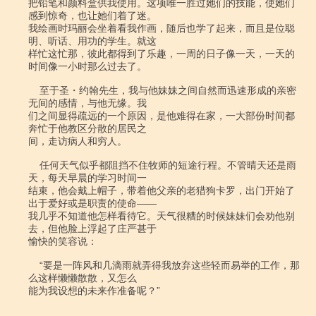
把铅笔和颜料盒供我使用。这项唯一胜过她们的技能，使她们
感到惊奇，也让她们着了迷。

我绘画时玛丽会坐着看我作画，随后也学了起来，而且是位聪
明、听话、用功的学生。就这

样忙这忙那，彼此都得到了乐趣，一周的日子像一天，一天的
时间像一小时那么过去了。

    至于圣・约翰先生，我与他妹妹之间自然而迅速形成的亲密
无间的感情，与他无缘。我

们之间显得疏远的一个原因，是他难得在家，一大部份时间都
奔忙于他教区分散的居民之

间，走访病人和穷人。

    任何天气似乎都阻挡不住牧师的短途行程。不管晴天还是雨
天，每天早晨的学习时间一

结束，他会戴上帽子，带着他父亲的老猎狗卡罗，出门开始了
出于爱好或是职责的使命――

我几乎不知道他怎样看待它。天气很糟的时候妹妹们会劝他别
去，但他脸上浮起了庄严甚于

愉快的笑容说：

    “要是一阵风和几滴雨就弄得我放弃这些轻而易举的工作，那
么这样懒懒散散，又怎么

能为我设想的未来作准备呢？”
