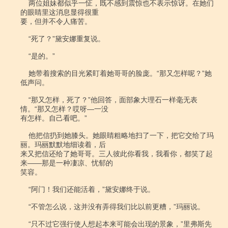
    两位姐妹都似乎一怔，既不感到震惊也不表示惊讶。在她们
的眼睛里这消息显得很重

要，但并不令人痛苦。

    “死了？”黛安娜重复说。

    “是的。”

    她带着搜索的目光紧盯着她哥哥的脸庞。“那又怎样呢？”她
低声问。

    “那又怎样，死了？”他回答，面部象大理石一样毫无表
情。“那又怎样？哎呀―一没

有怎样。自己看吧。”

    他把信扔到她膝头。她眼睛粗略地扫了一下，把它交给了玛
丽。玛丽默默地细读着，后

来又把信还给了她哥哥。三人彼此你看我，我看你，都笑了起
来――那是一种凄凉、忧郁的

笑容。

    “阿门！我们还能活着，”黛安娜终于说。

    “不管怎么说，这并没有弄得我们比以前更糟，”玛丽说。

    “只不过它强行使人想起本来可能会出现的景象，”里弗斯先