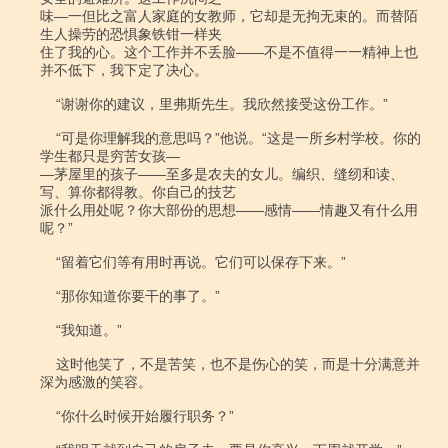
味―一但比之富人家庭的女教师，它却是无拘无束的。而替陌
生人操劳的恐惧象铁钳一样夹

住了我的心。这个工作并不丢脸――不是不值得一一精神上也
并不低下，我下定了决心。

    “谢谢你的建议，里弗斯先生。我欣然接受这份工作。”

    “可是你理解我的意思吗？”他说。“这是一所乡村学校。你的
学生都只是穷苦女孩―

―茅屋里的孩子――至多是农夫的女儿。编织、缝纫和读、
写、算你都得教。你自己的技艺

派什么用处呢？你大部份的思想――感情――情趣又有什么用
呢？”

    “留着它们等有用时再说。它们可以保存下来。”

    “那你知道你要干的事了。”

    “我知道。”

    这时他笑了，不是苦笑，也不是伤心的笑，而是十分满意并
深为感激的笑容。

    “你什么时候开始履行职务？”
