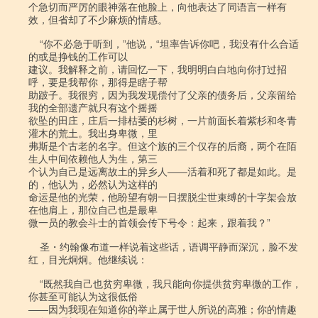
个急切而严厉的眼神落在他脸上，向他表达了同语言一样有
效，但省却了不少麻烦的情感。

    “你不必急于听到，”他说，“坦率告诉你吧，我没有什么合适
的或是挣钱的工作可以

建议。我解释之前，请回忆一下，我明明白白地向你打过招
呼，要是我帮你，那得是瞎子帮

助跛子。我很穷，因为我发现偿付了父亲的债务后，父亲留给
我的全部遗产就只有这个摇摇

欲坠的田庄，庄后一排枯萎的杉树，一片前面长着紫杉和冬青
灌木的荒土。我出身卑微，里

弗斯是个古老的名字。但这个族的三个仅存的后裔，两个在陌
生人中间依赖他人为生，第三

个认为自己是远离故土的异乡人――活着和死了都是如此。是
的，他认为，必然认为这样的

命运是他的光荣，他盼望有朝一日摆脱尘世束缚的十字架会放
在他肩上，那位自己也是最卑

微一员的教会斗士的首领会传下号令：起来，跟着我？”

    圣・约翰像布道一样说着这些话，语调平静而深沉，脸不发
红，目光炯炯。他继续说：

    “既然我自己也贫穷卑微，我只能向你提供贫穷卑微的工作，
你甚至可能认为这很低俗

――因为我现在知道你的举止属于世人所说的高雅；你的情趣