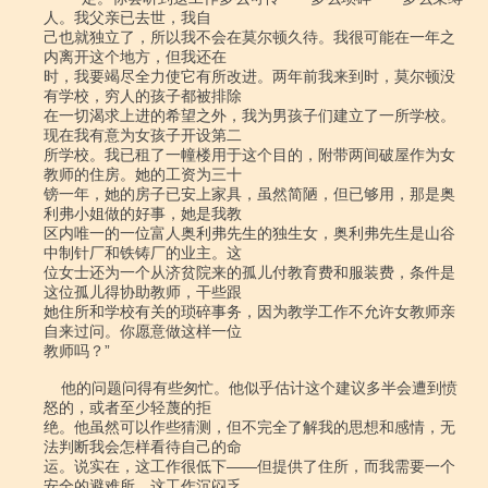
人。我父亲已去世，我自

己也就独立了，所以我不会在莫尔顿久待。我很可能在一年之
内离开这个地方，但我还在

时，我要竭尽全力使它有所改进。两年前我来到时，莫尔顿没
有学校，穷人的孩子都被排除

在一切渴求上进的希望之外，我为男孩子们建立了一所学校。
现在我有意为女孩子开设第二

所学校。我已租了一幢楼用于这个目的，附带两间破屋作为女
教师的住房。她的工资为三十

镑一年，她的房子已安上家具，虽然简陋，但已够用，那是奥
利弗小姐做的好事，她是我教

区内唯一的一位富人奥利弗先生的独生女，奥利弗先生是山谷
中制针厂和铁铸厂的业主。这

位女士还为一个从济贫院来的孤儿付教育费和服装费，条件是
这位孤儿得协助教师，干些跟

她住所和学校有关的琐碎事务，因为教学工作不允许女教师亲
自来过问。你愿意做这样一位

教师吗？”

    他的问题问得有些匆忙。他似乎估计这个建议多半会遭到愤
怒的，或者至少轻蔑的拒

绝。他虽然可以作些猜测，但不完全了解我的思想和感情，无
法判断我会怎样看待自己的命

运。说实在，这工作很低下――但提供了住所，而我需要一个
安全的避难所。这工作沉闷乏
