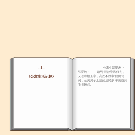
- 1 -
公寓生活记趣 ・
张爱玲・ 读到“我欲乘风归去，
《公寓生活记趣》
又恐琼楼玉宇，高处不胜寒”的两句
词，公寓房子上层的居民多 半要感到
毛骨悚然。