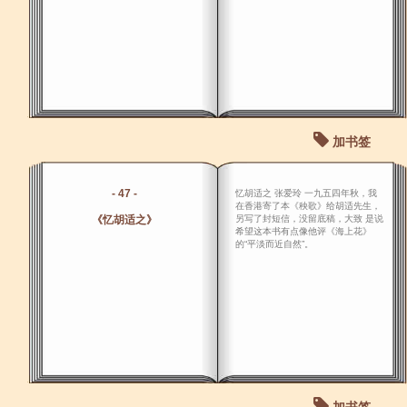
加书签
- 47 -
忆胡适之 张爱玲 一九五四年秋，我
在香港寄了本《秧歌》给胡适先生，
《忆胡适之》
另写了封短信，没留底稿，大致 是说
希望这本书有点像他评《海上花》
的“平淡而近自然”。
加书签