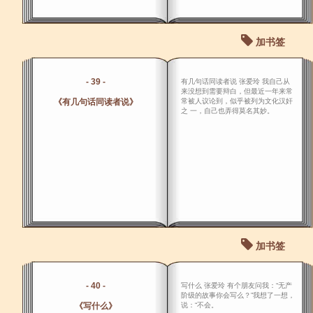
加书签
- 39 -
有几句话同读者说 张爱玲 我自己从
来没想到需要辩白，但最近一年来常
《有几句话同读者说》
常被人议论到，似乎被列为文化汉奸
之 一，自己也弄得莫名其妙。
加书签
- 40 -
写什么 张爱玲 有个朋友问我：“无产
阶级的故事你会写么？”我想了一想，
《写什么》
说：“不会。