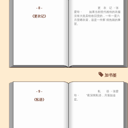
- 8 -
更 衣 记 ・张
爱玲・ 如果当初世代相传的衣服
《更衣记》
没有大批卖给收旧货的，一年一度六
月里晒衣裳，该是一件辉 煌热闹的事
罢。
加书签
- 9 -
私 语 ・张爱
玲・ “夜深闻私语，月落如金
《私语》
盆。