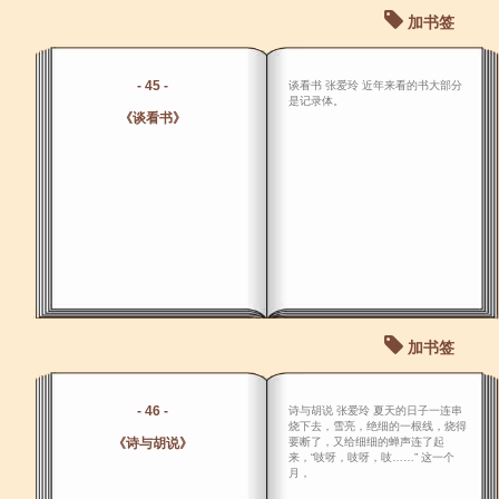
加书签
- 45 -
谈看书 张爱玲 近年来看的书大部分
是记录体。
《谈看书》
加书签
- 46 -
诗与胡说 张爱玲 夏天的日子一连串
烧下去，雪亮，绝细的一根线，烧得
《诗与胡说》
要断了，又给细细的蝉声连了起
来，“吱呀，吱呀，吱……” 这一个
月，