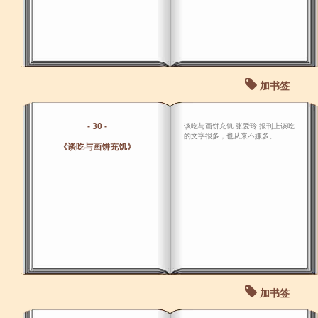
加书签
- 30 -
谈吃与画饼充饥 张爱玲 报刊上谈吃
的文字很多，也从来不嫌多。
《谈吃与画饼充饥》
加书签