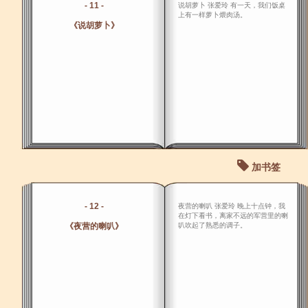
- 11 -
说胡萝卜 张爱玲 有一天，我们饭桌
上有一样萝卜煨肉汤。
《说胡萝卜》
加书签
- 12 -
夜营的喇叭 张爱玲 晚上十点钟，我
在灯下看书，离家不远的军营里的喇
《夜营的喇叭》
叭吹起了熟悉的调子。