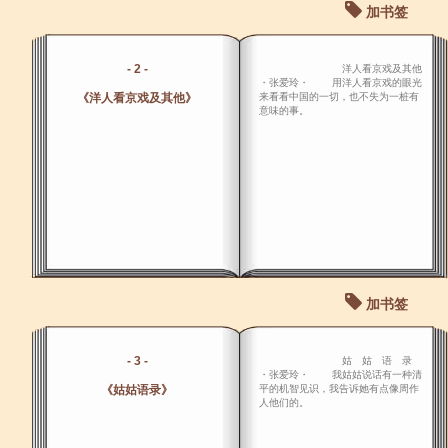
加书签
- 2 -
洋人看京戏及其他
・张爱玲・ 用洋人看京戏的眼光
《洋人看京戏及其他》
来看看中国的一切，也不失为一桩有
意味的事。
加书签
- 3 -
姑 姑 语 录
・张爱玲・ 我姑姑说话有一种清
《姑姑语录》
平的机智见识，我告诉她有点像周作
人他们的。