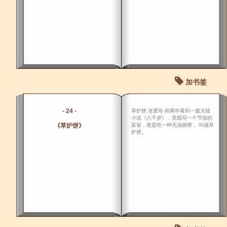
加书签
- 24 -
草炉饼 张爱玲 前两年看到一篇大陆
小说《八千岁》，里面写一个节俭的
《草炉饼》
富翁，老是吃一种无油烧饼， 叫做草
炉饼。