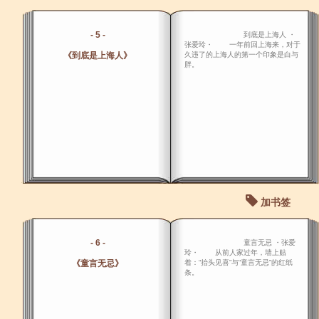
- 5 -
到底是上海人 ・
张爱玲・ 一年前回上海来，对于
《到底是上海人》
久违了的上海人的第一个印象是白与
胖。
加书签
- 6 -
童言无忌 ・张爱
玲・ 从前人家过年，墙上贴
《童言无忌》
着：“抬头见喜”与“童言无忌”的红纸
条。