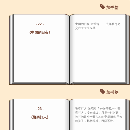
加书签
- 22 -
中国的日夜 张爱玲 去年秋冬之
交我天天去买菜。
《中国的日夜》
加书签
- 23 -
警察打人 张爱玲 在外滩看见一个警
察打人，没有缘故，只是一时兴起，
《警察打人》
挨打的是个十五六岁的穿得相当 干净
的孩子，棉袄棉裤，腰间系带。