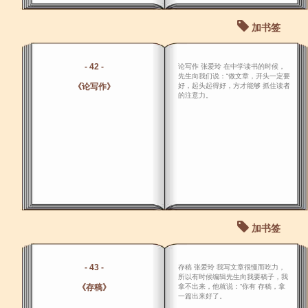
加书签
- 42 -
论写作 张爱玲 在中学读书的时候，
先生向我们说：“做文章，开头一定要
《论写作》
好，起头起得好，方才能够 抓住读者
的注意力。
加书签
- 43 -
存稿 张爱玲 我写文章很慢而吃力，
所以有时候编辑先生向我要稿子，我
《存稿》
拿不出来，他就说：“你有 存稿，拿
一篇出来好了。