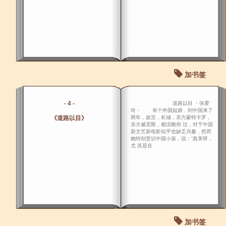
加书签
- 4 -
道路以目 ・张爱
玲・ 有个外国姑娘，到中国来了
《道路以目》
两年，故宫，长城，东方蒙特卡罗，
东方威尼斯，都没瞻仰 过，对于中国
新文艺新电影似乎也缺乏兴趣，然而
她特别赏识中国小孩，说：“真美呀，
尤 其是在
加书签