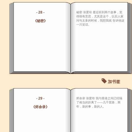
- 28 -
秘密 张爱玲 最近听到两个故事，觉
得很有意思，尤其是这个，以后人家
《秘密》
问句太多的时候，我想我就 告诉他这
一只笑话。
加书签
- 29 -
烬余录 张爱玲 我与香港之间已经隔
了相当的距离了――几千里路，两
《烬余录》
年，新的事，新的人。