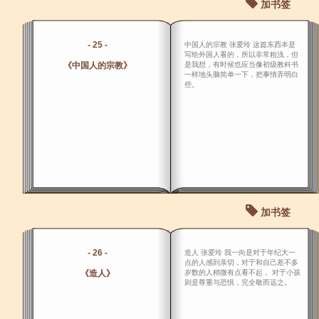
加书签
- 25 -
中国人的宗教 张爱玲 这篇东西本是
写给外国人看的，所以非常粗浅，但
《中国人的宗教》
是我想，有时候也应当像初级教科书
一样地头脑简单一下，把事情弄明白
些。
加书签
- 26 -
造人 张爱玲 我一向是对于年纪大一
点的人感到亲切，对于和自己差不多
《造人》
岁数的人稍微有点看不起， 对于小孩
则是尊重与恐惧，完全敬而远之。