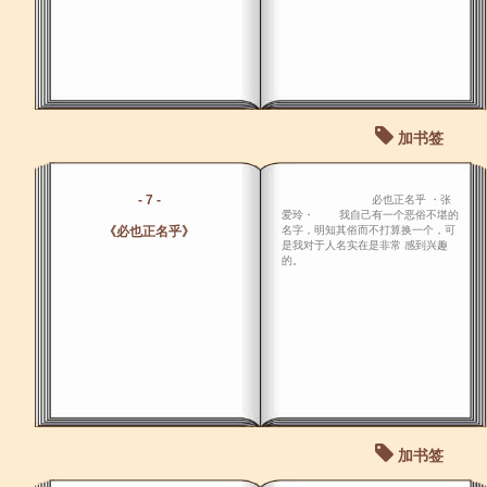
加书签
- 7 -
必也正名乎 ・张
爱玲・ 我自己有一个恶俗不堪的
《必也正名乎》
名字，明知其俗而不打算换一个，可
是我对于人名实在是非常 感到兴趣
的。
加书签