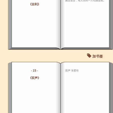
她去道贺，每人分到一片结婚蛋糕。
《吉利》
加书签
- 15 -
双声 张爱玲
《双声》