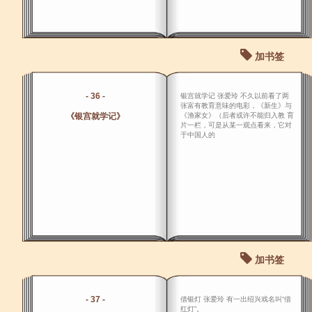
加书签
- 36 -
银宫就学记 张爱玲 不久以前看了两
张富有教育意味的电彩，《新生》与
《银宫就学记》
《渔家女》（后者或许不能归入教 育
片一栏，可是从某一观点看来，它对
于中国人的
加书签
- 37 -
借银灯 张爱玲 有一出绍兴戏名叫“借
红灯”。