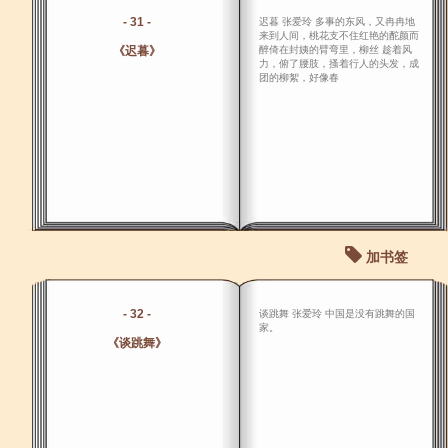
- 31 -
迟暮 张爱玲 多事的东风，又冉冉地
来到人间，桃花支不住红艳的酡颜而
《迟暮》
醉倚在封姨的臂弯里，柳丝 趁着风
力，俯了腰肢，搔着行人的头发，成
团的柳絮，好像春
加书签
- 32 -
谈跳舞 张爱玲 中国是没有跳舞的国
家。
《谈跳舞》