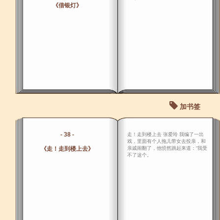
《借银灯》
加书签
- 38 -
走！走到楼上去 张爱玲 我编了一出
戏，里面有个人拖儿带女去投亲，和
《走！走到楼上去》
亲戚闹翻了，他愤然跳起来道：“我受
不了这个。