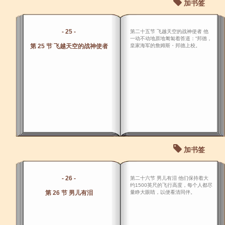
加书签
- 25 -
第二十五节 飞越天空的战神使者 他
一动不动地原地匍匐着答道：“邦德，
第 25 节 飞越天空的战神使者
皇家海军的詹姆斯・邦德上校。
加书签
- 26 -
第二十六节 男儿有泪 他们保持着大
约1500英尺的飞行高度，每个人都尽
第 26 节 男儿有泪
量睁大眼睛，以便看清同伴。