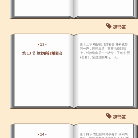
加书签
- 13 -
第十三节 绝妙的订婚宴会 弗莉克惊
叫一声，连连后退，重重地撞到墙
第 13 节 绝妙的订婚宴会
上，邦德则向后一个转身，手电光 照
到门口，空荡荡的并无一人。
加书签
- 14 -
第十四节 古怪的律师事务所 回到寓