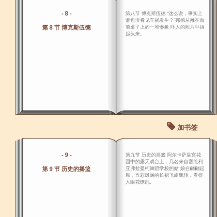
- 8 -
第八节 博克斯伍德 “这么说，事实上
谁也没看见车祸发生？”邦德从摊在面
第 8 节 博克斯伍德
前桌子上的一堆惨象 吓人的照片中抬
起头来。
加书签
- 9 -
第九节 历史的摇篮 阿尔卡萨皇宫花
园中的露天戏台上，几名来自塞维利
第 9 节 历史的摇篮
亚弗拉曼柯舞蹈学校的姑 娘在翩翩起
舞，五彩斑斓的长裙飞旋飘转，看得
人眼花缭乱。