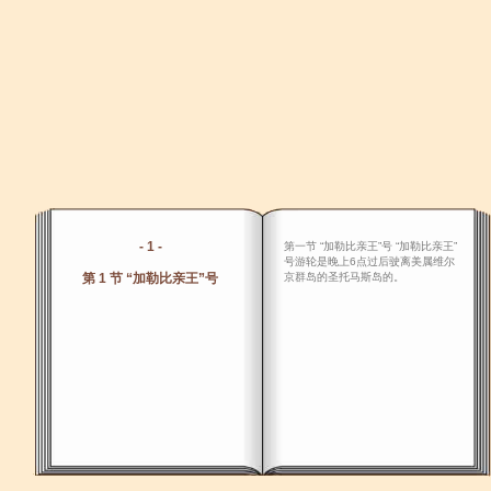
- 1 -
第一节 “加勒比亲王”号 “加勒比亲王”
号游轮是晚上6点过后驶离美属维尔
第 1 节 “加勒比亲王”号
京群岛的圣托马斯岛的。