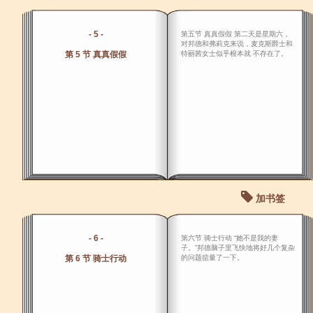
- 5 -
第五节 真真假假 第二天是星期六，
对邦德和弗莉克来说，麦克斯爵士和
第 5 节 真真假假
特丽茜女士似乎根本就 不存在了。
加书签
- 6 -
第六节 骑士行动 “她不是我的妻
子。”邦德脑子里飞快地将好几个复杂
第 6 节 骑士行动
的问题掂量了一下。