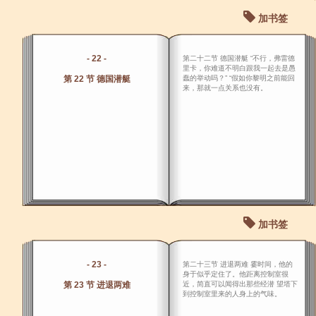
加书签
- 22 -
第二十二节 德国潜艇 “不行，弗雷德
里卡，你难道不明白跟我一起去是愚
第 22 节 德国潜艇
蠢的举动吗？” “假如你黎明之前能回
来，那就一点关系也没有。
加书签
- 23 -
第二十三节 进退两难 霎时间，他的
身于似乎定住了。他距离控制室很
第 23 节 进退两难
近，简直可以闻得出那些经潜 望塔下
到控制室里来的人身上的气味。