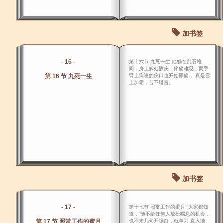
加书签
- 16 -
第十六节 九死一生 他躺在乱石堆
间，身上多处擦伤，疼痛难忍，而手
第 16 节 九死一生
臂上狗咬的伤口也开始悸痛， 真是雪
上加霜，苦不堪言。
加书签
- 17 -
第十七节 照常工作的蜜月 “大家都知
道，”他不给任何人放松喘息的机会，
第 17 节 照常工作的蜜月
也不来几句开场白，就单刀 直入地