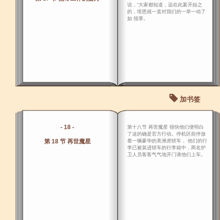
说，“大家都知道，远在此案开始之
的，塔恩就一直对我们的一举一动了
如 指掌。
加书签
- 18 -
第十八节 再世魔星 很快他们便明白
了这的确是官方行动。停机区前停放
第 18 节 再世魔星
着一辆豪华的美洲虎轿车， 他们的行
李已被装进轿车的行李箱中，两名护
卫人员客客气气地开门请他们上车。