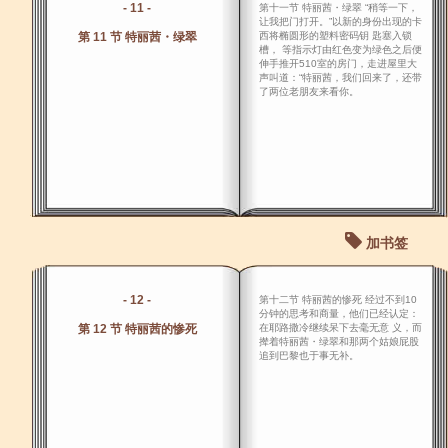
- 11 -
第十一节 特丽茜・绿翠 “稍等一下，
让我把门打开。”以新的身份出现的卡
第 11 节 特丽茜・绿翠
西将椭圆形的塑料密码钥 匙塞入锁
槽， 等指示灯由红色变为绿色之后便
伸手推开510室的房门，走进屋里大
声叫道：“特丽茜，我们回来了，还带
了两位老朋友来看你。
加书签
- 12 -
第十二节 特丽茜的惨死 经过不到10
分钟的思考和商量，他们已经认定：
第 12 节 特丽茜的惨死
在耶路撒冷继续呆下去毫无意 义，而
撵着特丽茜・绿翠和那两个姑娘屁股
追到巴黎也于事无补。