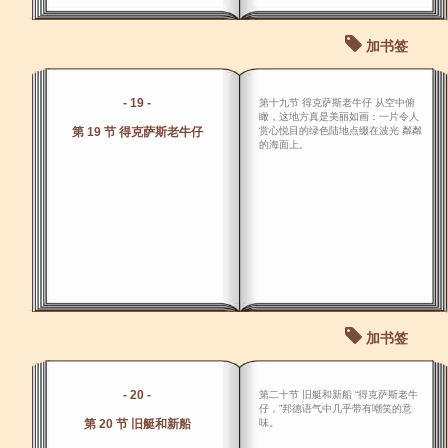
加书签
- 19 -
第十九节 得克萨斯老牛仔 从空中俯
瞰，这地方真是美丽如画：一片令人
第 19 节 得克萨斯老牛仔
赏心悦目的绿色陆地点缀在波光 粼粼
的海面上。
加书签
- 20 -
第二十节 旧艇和新船 “得克萨斯老牛
仔，”邦德语气中几乎带有嘲笑的意
第 20 节 旧艇和新船
味。