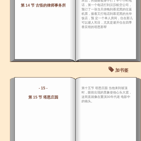
所后，邦德俯着身子打了半个小时电
第 14 节 古怪的律师事务所
话，第一个电话打到汉莎航空公司，
预订了一张当天傍晚到慕尼黑的往返
机票，接着又打电话到慕尼黑的光华
饭店，预 定一个单人房间，住在那儿
可以避人耳目，尤其是避开住在四季
香宾馆的塔恩那帮
加书签
- 15 -
第十五节 塔恩庄园 当他来到坡顶
时，眼前出现的景象使他心头大震，
第 15 节 塔恩庄园
这简直就像在重演30年代老 电影中
的镜头。