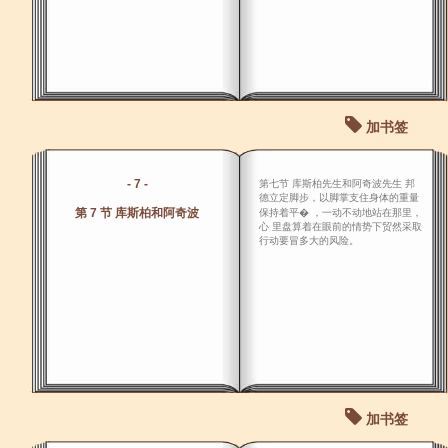
加书签
- 7 -
第七节 库斯柏先生和阿奇波先生 邦
德立定脚步，以脚掌支住身体的重量
第 7 节 库斯柏和阿奇波
保持着平� ，一动不动地站在那里，
心 里盘算着在眼前的情势下贸然采取
行动要冒多大的风险。
加书签