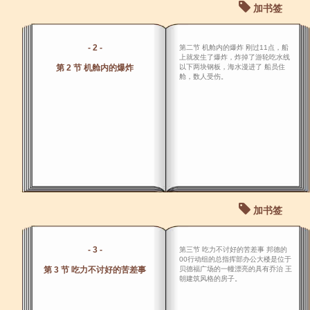
加书签
- 2 -
第二节 机舱内的爆炸 刚过11点，船
上就发生了爆炸，炸掉了游轮吃水线
第 2 节 机舱内的爆炸
以下两块钢板，海水漫进了 船员住
舱，数人受伤。
加书签
- 3 -
第三节 吃力不讨好的苦差事 邦德的
00行动组的总指挥部办公大楼是位于
第 3 节 吃力不讨好的苦差事
贝德福广场的一幢漂亮的具有乔治 王
朝建筑风格的房子。