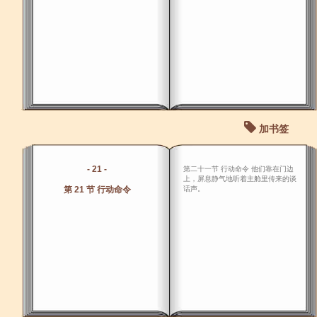
加书签
- 21 -
第二十一节 行动命令 他们靠在门边
上，屏息静气地听着主舱里传来的谈
第 21 节 行动命令
话声。