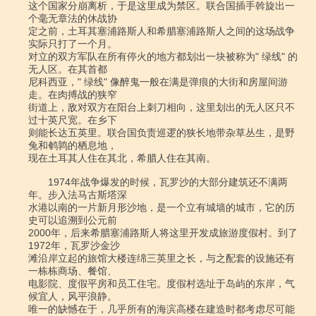
这个国家分崩离析，于是这里成为禁区。联合国插手斡旋出一
个毫无章法的休战协

定之前，土耳其塞浦路斯人和希腊塞浦路斯人之间的这场战争
实际只打了一个月。

对立的双方军队在所有停火的地方都划出一块被称为" 绿线" 的
无人区。在其首都

尼科西亚，" 绿线" 像醉鬼一般在满是弹痕的大街和房屋间游
走。在肉搏战的狭窄

街道上，敌对双方在阳台上刺刀相向，这里划出的无人区只不
过十英尺宽。在乡下

则能长达五英里。联合国负责巡逻的狭长地带杂草丛生，是野
兔和鹌鹑的栖息地，

现在土耳其人住在其北，希腊人住在其南。

　　1974年战争爆发的时候，瓦罗沙的大部分建筑还不满两
年。步入法马古斯塔深

水港以南的一片新月形沙地，是一个立有城墙的城市，它的历
史可以追溯到公元前

2000年，后来希腊塞浦路斯人将这里开发成旅游度假村。到了
1972年，瓦罗沙金沙

滩沿岸立起的旅馆大楼连绵三英里之长，与之配套的设施还有
一栋栋商场、餐馆、

电影院、度假平房和员工住宅。度假村选址于岛屿的东岸，气
候宜人，风平浪静。

唯一的缺憾在于，几乎所有的海滨高楼在建造时都考虑尽可能