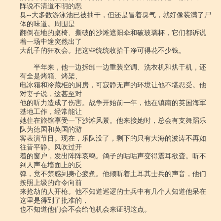
阵说不清道不明的恶

臭--大多数游泳池已被抽干，但还是冒着臭气，就好像装满了尸
体的味道。周围是

翻倒在地的桌椅、撕破的沙滩遮阳伞和破玻璃杯，它们都诉说
着一场中途突然出了

大乱子的狂欢会。把这些统统收拾干净可得花不少钱。

　　半年来，他一边拆卸一边重装空调、洗衣机和烘干机，还
有全是烤箱、烤架、

电冰箱和冷藏柜的厨房，可寂静无声的环境让他不堪忍受。他
对妻子说，这甚至对

他的听力造成了伤害。战争开始前一年，他在镇南的英国海军
基地工作，经常能让

她住在旅馆享受一下沙滩风景。他来接她时，总会有支舞蹈乐
队为德国和英国的游

客表演节目。现在，乐队没了，剩下的只有大海的波涛不再如
往昔平静。风吹过开

着的窗户，发出阵阵哀鸣。鸽子的咕咕声变得震耳欲聋。听不
到人声在墙面上的反

弹，竟不禁感到身心疲惫。他倾听着土耳其士兵的声音，他们
按照上级的命令向前

来抢劫的人开枪。他不知道巡逻的士兵中有几个人知道他呆在
这里是得到了批准的，

也不知道他们会不会给他机会来证明这点。
