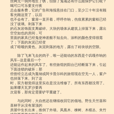
丝网无一例外地生了锈，但除了鬼魂还有什么能保护它们呢？
喝可口可乐要支付夜

总会服务费，它的广告和海报悬挂在门口，至少三十年没有顾
客光顾这里了，以后

也不会有了。窗扉一直开着，呼呼作响，伤痕累累的窗框已经
没了玻璃。剥落下来

的石灰岩饰面支离破碎。大块的墙体从建筑上掉落下来，露出
空空如也的房间，可

里面的家具已经鬼使神差般不知去向。涂料的颜色变得很蔫
了；下面的灰泥已经变

成了暗哑的黄色。灰泥剥落的地方，露出了砖块状的空隙。

　　除了飞来飞去的鸽子，唯一还能动的东西是个叽嘎作响的
风车--这是最后一个

还能运作起来的风车了。有些旅馆的阳台已经断落下来，引起
下面连锁的破坏；那

些曾经立志成为戛纳或阿卡普尔科的旅馆现在空无一人，窗户
也掉落下来。到了这

时，双方都觉得这里实在是没法维修了。所有东西都没用了。
如果哪天瓦罗沙要再

次迎客，那肯定需要铲平重建了。

　　与此同时，大自然还在继续收回它的领地。野生天竺葵和
喜林芋从没有屋顶的

房屋中生长出来，推倒了外墙。凤凰木、楝树、木槿丛、夹竹