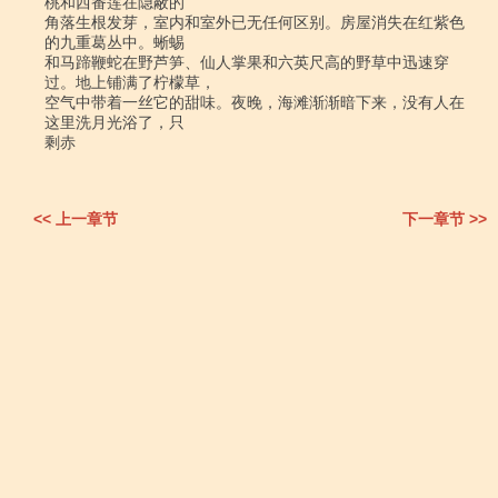
桃和西番莲在隐蔽的

角落生根发芽，室内和室外已无任何区别。房屋消失在红紫色
的九重葛丛中。蜥蜴

和马蹄鞭蛇在野芦笋、仙人掌果和六英尺高的野草中迅速穿
过。地上铺满了柠檬草，

空气中带着一丝它的甜味。夜晚，海滩渐渐暗下来，没有人在
这里洗月光浴了，只

剩赤

<< 上一章节
下一章节 >>