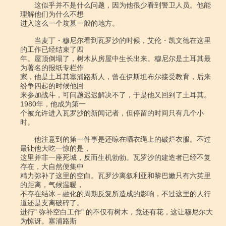
　　这似乎并不是什么问题，因为他很少看到警卫人员。他能
理解他们为什么不想

进入这么一个坟墓一般的地方。

　　当麦丁・穆尼尔看到瓦罗沙的时候，艾伦・凯文德在这里
的工作已经结束了四

年。屋顶倒塌了，树木从房屋中生长出来。穆尼尔是土耳其最
为著名的报纸专栏作

家，他是土耳其塞浦路斯人，曾在伊斯坦布尔接受教育，后来
纷争四起的时候他回

来参加战斗，可问题迟迟解决不了，于是他又回到了土耳其。
1980年，他成为第一

个被允许进入瓦罗沙的新闻记者，但停留的时间只有几个小
时。

　　他注意到的第一件事是还晾在晒衣绳上的破烂衣服。不过
最让他大吃一惊的是，

这里并非一座死城，反而生机勃勃。瓦罗沙的建造者已经不复
存在，大自然便集中

精力弥补了这里的空白。瓦罗沙离叙利亚和黎巴嫩只有六英里
的距离，气候温暖，

不存在结冰－融化的周期反复所造成的影响，不过这里的人行
道还是支离破碎了。

进行" 弥补空白工作" 的不仅有树木，竟还有花，这让穆尼尔大
为惊讶。塞浦路斯
