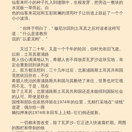
仙客来纤小的种子扎入到缝隙中，生根发芽，把旁边一整块的
水泥板一举而起。白

色的仙客来花冠和五彩斑斓的漂亮叶子让街道上鼓起了一个个
小小波浪。

　　" 你终于明白了，" 穆尼尔回到土耳其之后对读者这样写
道：" 什么是道教所

说的" 以柔克刚" 。"

　　又过了二十年。又是一个千年的轮回，但时光依旧飞逝。
以前，土耳其塞浦路

斯人信心满满地认为，希腊人舍不得放弃瓦罗沙这块宝地，肯
定会重新回到谈判桌

上。双方都没想到，三十几年过后，北塞浦路斯土耳其共和国
竟然依旧存在，不仅

希腊人统治的塞浦路斯共和国与其断绝了来往，世界也对它视
而不见。于是，现在

除了土耳其，北塞浦路斯土耳其共和国还是未能得到国际社会
的认可。即使是联合

国维和部队也依然停留在1974年的位置，无精打采地在" 绿线" 
巡逻，偶尔给一两

辆扣押来的1974年丰田车上上蜡--它们倒还挺新。

　　一切都未曾改变，除了瓦罗沙--它正进入快速腐烂期。周围
的围栏和带刺的铁
