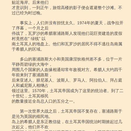
贴近海岸。后来他们

才意识到，一到正午，旅馆高楼的影子便会遮避整个沙滩。不
过已经为时过晚。

　　事实上，人们并没有担忧太久。1974年的夏天，战争拉开
了序幕，一个月之后

停战了，瓦罗沙的希腊塞浦路斯人发现他们花巨资建造的度假
村竟然在" 绿线" 以

南土耳其人的地盘上。他们和瓦罗沙的居民不得不逃往岛南属
于希腊人的区域。

　　多山的塞浦路斯大小和美国康涅狄格州差不多，位于一片
平静而碧绿的大海中，

周围几个国家的人血缘相通却常年敌视对方。希腊人大约四千
年前来到了塞浦路斯，

后来亚述人、腓尼基人、波斯人、罗马人、阿拉伯人、拜占庭
人和威尼斯人相继占

领过这里。1570年，土耳其帝国成为了这里的统治者。到了二
十世纪，土耳其移民

的数量接近全岛总人口的五分之一。

　　第一次世界大战之后，土耳其帝国不复存在，塞浦路斯于
是沦为英国的殖民地。

岛上的希腊人是东正教信徒，在土耳其帝国统治时期掀起过几
次起义，他们并不欢
