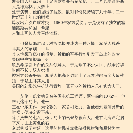
迎英国人的统治，于是叫嚣着要与希腊统一。土耳其塞浦路斯
人是穆斯林，人数上

处于劣势，他们提出了抗议。敌对和愤怒持续了几十年，二十
世纪五十年代的时候

爆发出几次血腥冲突。1960年双方妥协，于是便有了独立的塞
浦路斯共和国，希腊

人和土耳其人共享统治权。

　　但是从那时起，种族仇恨便成为一种习惯；希腊人残杀土
耳其人的家族，土耳

其人也采取疯狂的报复。希腊的军事行动引发了岛上的政变，
美国中央情报局十分

欣赏希腊新上台的反共领导人，于是帮了不少大忙。战争持续
时间不长，双方都指

控对方残杀平民。希腊人把高射炮端上了瓦罗沙的海滨大厦楼
顶，于是土耳其人用

美国的幻影战斗机进行轰炸，瓦罗沙的希腊人只好逃命去了。

　　艾伦・凯文德是名英国电机工程师，两年前的1972年，他
来到这个岛上。他一

直在中东工作，为伦敦的一家公司效力。当他看到塞浦路斯的
时候，便决定留下来。

除了炎热的七八月份，岛上的气候都很宜人。他在北海岸定居
下来，山上黄色的石

灰岩构成了村落，这里的村民依靠收获橄榄树和角豆树为生，