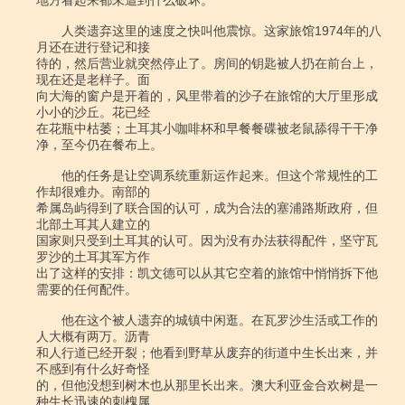
地方看起来都未遭到什么破坏。

　　人类遗弃这里的速度之快叫他震惊。这家旅馆1974年的八
月还在进行登记和接

待的，然后营业就突然停止了。房间的钥匙被人扔在前台上，
现在还是老样子。面

向大海的窗户是开着的，风里带着的沙子在旅馆的大厅里形成
小小的沙丘。花已经

在花瓶中枯萎；土耳其小咖啡杯和早餐餐碟被老鼠舔得干干净
净，至今仍在餐布上。

　　他的任务是让空调系统重新运作起来。但这个常规性的工
作却很难办。南部的

希属岛屿得到了联合国的认可，成为合法的塞浦路斯政府，但
北部土耳其人建立的

国家则只受到土耳其的认可。因为没有办法获得配件，坚守瓦
罗沙的土耳其军方作

出了这样的安排：凯文德可以从其它空着的旅馆中悄悄拆下他
需要的任何配件。

　　他在这个被人遗弃的城镇中闲逛。在瓦罗沙生活或工作的
人大概有两万。沥青

和人行道已经开裂；他看到野草从废弃的街道中生长出来，并
不感到有什么好奇怪

的，但他没想到树木也从那里长出来。澳大利亚金合欢树是一
种生长迅速的刺槐属
