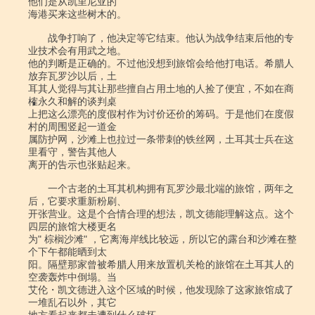
他们是从凯里尼亚的

海港买来这些树木的。

　　战争打响了，他决定等它结束。他认为战争结束后他的专
业技术会有用武之地。

他的判断是正确的。不过他没想到旅馆会给他打电话。希腊人
放弃瓦罗沙以后，土

耳其人觉得与其让那些擅自占用土地的人捡了便宜，不如在商
榷永久和解的谈判桌

上把这么漂亮的度假村作为讨价还价的筹码。于是他们在度假
村的周围竖起一道金

属防护网，沙滩上也拉过一条带刺的铁丝网，土耳其士兵在这
里看守，警告其他人

离开的告示也张贴起来。

　　一个古老的土耳其机构拥有瓦罗沙最北端的旅馆，两年之
后，它要求重新粉刷、

开张营业。这是个合情合理的想法，凯文德能理解这点。这个
四层的旅馆大楼更名

为" 棕榈沙滩" ，它离海岸线比较远，所以它的露台和沙滩在整
个下午都能晒到太

阳。隔壁那家曾被希腊人用来放置机关枪的旅馆在土耳其人的
空袭轰炸中倒塌。当

艾伦・凯文德进入这个区域的时候，他发现除了这家旅馆成了
一堆乱石以外，其它
