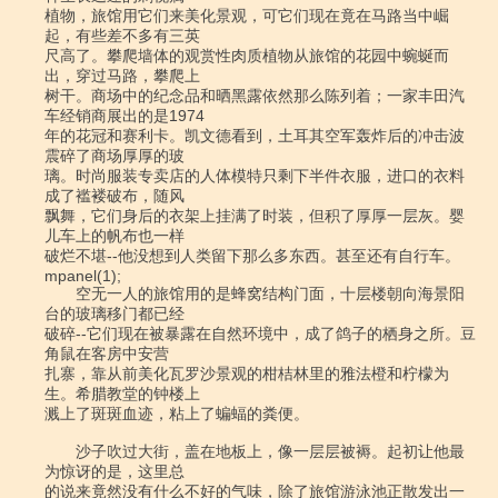
植物，旅馆用它们来美化景观，可它们现在竟在马路当中崛
起，有些差不多有三英

尺高了。攀爬墙体的观赏性肉质植物从旅馆的花园中蜿蜒而
出，穿过马路，攀爬上

树干。商场中的纪念品和晒黑露依然那么陈列着；一家丰田汽
车经销商展出的是1974

年的花冠和赛利卡。凯文德看到，土耳其空军轰炸后的冲击波
震碎了商场厚厚的玻

璃。时尚服装专卖店的人体模特只剩下半件衣服，进口的衣料
成了褴褛破布，随风

飘舞，它们身后的衣架上挂满了时装，但积了厚厚一层灰。婴
儿车上的帆布也一样

破烂不堪--他没想到人类留下那么多东西。甚至还有自行车。

mpanel(1);

　　空无一人的旅馆用的是蜂窝结构门面，十层楼朝向海景阳
台的玻璃移门都已经

破碎--它们现在被暴露在自然环境中，成了鸽子的栖身之所。豆
角鼠在客房中安营

扎寨，靠从前美化瓦罗沙景观的柑桔林里的雅法橙和柠檬为
生。希腊教堂的钟楼上

溅上了斑斑血迹，粘上了蝙蝠的粪便。

　　沙子吹过大街，盖在地板上，像一层层被褥。起初让他最
为惊讶的是，这里总

的说来竟然没有什么不好的气味，除了旅馆游泳池正散发出一