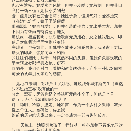
的全部性格，它既无秘密，

也没有遮掩。她爱卖弄风情，但并不冷酷；她苛刻，但并非自
私得一钱不值；她从小受到宠

爱，但并没有被完全惯坏；她性子急，但脾气好；爱慕虚荣
（在她也难怪，镜子里随便瞟一

眼都照出了她的可爱），但并不装腔作势；她出手大方。却并
不因为有钱而自鸣得意；她头

脑机灵，相当聪明，快乐活泼而无所用心。总之她很迷人，即
使是对象我这样同性别的冷眼

旁观者，也是如此。但她并不能使人深感兴趣，或者留下难以
磨灭的印象。譬如同圣・约翰

的妹妹们相比，属于一种截然不同的头脑。但我仍象喜欢我的
学生阿黛勒那样喜欢她，所不

同的是，我们会对自己看护和教育的孩子，产生一种比对同祥
可爱的成年朋友亲近的感情。

    她心血来潮，对我产生了好感。她说我像里弗斯先生（当然
只不过她宣布“没有他的十

分之一漂亮，尽管你是个整洁可爱的小个子，但他是个天
使”）。然而我象他那样为人很

好，聪明、冷静、坚定。她断言，作为一个乡村女教师，我天
性是个怪人。她确信，要是我

以前的历史给透露出来，一定会成为一部有趣的传奇。

    一天晚上，她照例像孩子一样好动，粗心却并不冒犯地问这
问那，一面翻着我小厨房里
