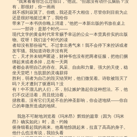
    “我来看看你怎么过假日，”他说。“但愿没有动什么脑筋？没
有，那很好，你一画画

就不感到寂莫了。你瞧，我还是不大相信，尽管你到目前为止
还是很好地挺过来了，我给你

带来了一本书供你晚上消遣，”他把一本新出版的书放在桌上
――一部诗：是那个时代――

现代文学的黄金时代常常赐予幸运的公众一本货真价实的出版
物。哎呀！我们这个时代的读

者却没有那份福气。不过拿出勇气来！我不会停下来控诉或者
发牢骚。我知道诗歌并没有死

亡，天才并未销声匿迹，财神爷也没有把两者征服，把他们捆
绑起来或者杀掉，总有一天两

者都会表明自己的存在、风采、自由和力量。强大的天使，稳
坐天堂吧！当肮脏的灵魂获得

胜利，弱者为自己的毁灭恸哭时，他们微笑着。诗歌被毁灭了
吗？天才遭到了驱逐吗？没

有！中不溜儿的人们，不，别让嫉妒激起你这种想法。不，他
们不仅还活着，而且统治着，

拯救着。没有它们无处不在的神圣影响，你会进地狱――你自
己的卑微所造成的地狱。

    我急不可耐地浏览着《玛米昂》辉煌的篇章（因为《玛米
昂》确实如此）时，圣・约翰

俯身细看起我的画来。他蓦地惊跳起来，拉直了高高的身子。
他什么也没有说，我抬头看
