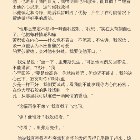
他，他避开了我的目光，我很明白他的想法，能直截了当地看
出他的心思来。这时候我觉得

比他镇定和冷静。随后我暂时占了优势，产生了在可能情况下
帮他做些好事的想法。

    “他那么坚定不移和一味自我控制，”我想，“实在太苛刻自己
了。他把每种情感和痛

苦都锁在内心――什么也不表白，不流露，不告诉。我深信，
谈一点他认为不应当娶的可爱

的罗莎蒙德，会对他有好处。我要使他开口。”

    我先是说：“坐一下，里弗斯先生，”可是他照例又回答说，
不能逗留。“很好，”我

心里回答，“要是你高兴，你就站着吧，但你还不能走，我的决
心已下。寂寞对你和对我至

少是一样不好，我倒要试试，看我能不能发现你内心的秘密，
在你大理石般的胸膛找到一个

孔，从那里我可以灌进一滴同情的香油。”

    “这幅画像不像？”我直截了当地问。

    “像！像谁呀？我没细看。”

    “你看了，里弗斯先生。”

    他被我直率得有些突然和奇怪的发问弄得几乎跳了起来，惊