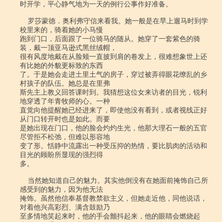
时开学，平心静气地为一天的例行公事作好准备。

    罗莎蒙德．奥利弗守信来看我。她一般是在早上遛马时到学
校里来的，骑着她的小马慢

跑到门口，后面跟了一位骑马的随从。她穿了一套紫色的骑
装，戴一顶亚马逊式黑丝绒帽，

很有风度地戴在从脸颊一直披到肩的卷发上，很难想象世上还
有比她的外貌更标致的东西

了。于是她会走进土里土气的房子，穿过被弄得眼花缭乱的乡
村孩子的队伍。她总是在里弗

斯先主上教义回答课时到。我猜想这位女来访者的目光，锐利
地穿透了年青牧师的心。一种

直觉向他提醒她已经进来了，即使他没有看到，或者视线正好
从门口转开时也是如此。而要

是她出现在门口，他的脸会灼灼生光，他那大理石一般的五官
尽管拒不松弛，但难以形容地

变了形。恬静中流露出一种受压抑的热情，要比肌肉的活动和
目光的顾盼所显现的强烈得

多。

    当然她知道自己的魅力。其实他倒没有在她面前掩饰自己所
感受到的魅力，因为他无法

掩饰。虽然他信奉基督教禁欲主义，但她走近他，同他说话，
对着他兴高彩烈、满含鼓励乃

至多情地笑起来时，他的手会颤抖起来，他的眼睛会燃烧起