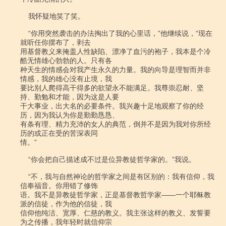
    我怀疑地笑了笑。

    “你用突然袭击的办法掏出了我的心里话，”他继续说，“现在
就听任你摆布了，剥去

用基督教义来掩盖人性缺陷、漂净了血污的袍子，我本是个冷
酷无情雄心勃勃的人。只有各

种天生的情感会对我产生永久的力量。我的向导是理智而并非
情感，我的雄心没有止境，我

要比别人爬得高干得多的欲望永不能满足。我尊崇忍耐、坚
持、勤勉和才能，因为这是人要

干大事业，出大名的必要条件。我兴趣十足地观察了你的经
历，因为我认为你是勤勤恳恳、

有条有理、精力充沛的女人的典范，倒并不是因为我对你所经
历的或正在受的苦深表同

情。”

    “你会把自己描述成不过是位异教徒哲学家的。”我说。

    “不，我与自然神论的哲学家之间是有区别的：我有信仰，我
信奉福音。你用错了修饰

语。我不是异教徒哲学家，正是基督教哲学家――一个耶稣教
派的信徒，作为他的信徒，我

信仰他纯洁、宽厚、仁慈的教义。我主张这样的教义、发誓要
为之传播，我年轻时就信仰宗
