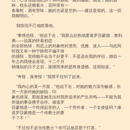
口，心甘情愿地把脖子伸向她花一般的枷锁。我尝了她的酒
杯，枕头还燃着火，花环里有一

条毒蛇，酒有苦味，她的允诺是空的――建议是假的。这一切
我都明白。”

    我惊诧不己地瞪着他。

    “事情也怪，”他说下去，“我那么狂热地爱着罗莎蒙德．奥利
弗――说真的怀着初恋

的全部热情，而恋上的对象绝对漂亮、优雅、迷人――与此同
时我又有一种宁静而不偏不倚

的感悟，觉得她不会当个好妻子，不是适合我的伴侣，婚后一
年之内我便会发现。十二个月

销魂似的日子之后，接踵而来的是终身遗憾。这我知道。”

    “奇怪，真奇怪！”我禁不住叫了起来。

    “我内心的某一方面，”他说下去，对她的魅力深为敏感，但
另一方面对她的缺陷，印

象也很深。那就是她无法对我所追求的产生共鸣――不能为我
所做的事业携手合作。难道罗

莎蒙德是一个吃得起苦的人，一个劳作者，一个女使徒吗？难
道罗莎蒙德是一个传教士的妻

子？不！”

    “不过你不必当传教士？你可以放弃那个打算。”
