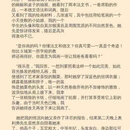
的碗橱和桌子的抽屉。她看到了两本法文书，一卷席勒的作
品，一本德文语法和词典。随后

又看到了我的绘画材料，几张速写，其中包括用铅笔画的一个
小天使般的小姑娘、我的一个

学生的头像和取自莫尔顿溪谷及周围荒原的不同自然景色。她
先是惊讶得发呆，随后是高兴

得激动不已。

    “是你画的吗？你懂法文和德文？你真可爱―一真是个奇迹！
你比Ｓ城第一所学校的教

师还画得好。你愿意为我画一张让我爸爸看看吗？”

    “很乐意，”我回答。一想到要照着这样一个如此完美、如此
容光焕发的模特儿画，我

便感到了艺术家喜悦的颤栗。那时她穿了深蓝色的丝绸衣服；
裸露着胳膊和脖子，唯一的装

饰是她栗色的头发，以一种天然卷曲所有的不加修饰的雅致，
波浪似地从肩上披下来。我拿

了一张精致的卡纸，仔细地画了轮廓，并打算享受将它上彩的
乐趣。由于当时天色已晚，我

告诉她得改天再坐下来让我画了。

    她把我的情况向她父亲作了详尽的报告，结果第二天晚上奥
利弗先生居然亲自陪着她来

了。他高个子，五官粗大，中等年纪，头发灰白。身边那位可